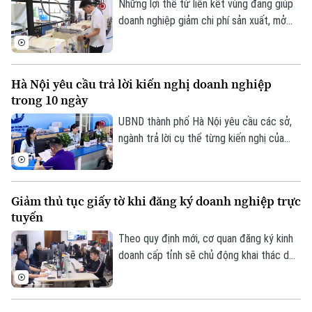
Những lợi thế từ liên kết vùng đang giúp
doanh nghiệp giảm chi phí sản xuất, mở
rộng thị trường và tăng khả năng tham gia
sâu hơn vào chuỗi cung ứng toàn cầu. Đây
cũng được xem là một trong những động
Hà Nội yêu cầu trả lời kiến nghị doanh nghiệp
lực quan trọng để Hà Nội hiện thực hóa
trong 10 ngày
mục tiêu tăng trưởng hai con số trong
năm nay.
UBND thành phố Hà Nội yêu cầu các sở,
ngành trả lời cụ thể từng kiến nghị của
doanh nghiệp trong thời hạn tối đa 10
ngày, nhằm rút ngắn thời gian xử lý, cải
thiện môi trường đầu tư, kinh doanh và hỗ
Giảm thủ tục giấy tờ khi đăng ký doanh nghiệp trực
trợ mục tiêu tăng trưởng kinh tế năm
tuyến
2026.
Theo quy định mới, cơ quan đăng ký kinh
doanh cấp tỉnh sẽ chủ động khai thác dữ
liệu từ Cơ sở dữ liệu quốc gia về đăng ký
doanh nghiệp và các cơ sở dữ liệu chuyên
ngành. Vì vậy, người dân và doanh nghiệp