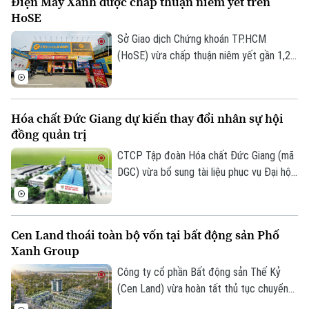
Điện Máy Xanh được chấp thuận niêm yết trên
HoSE
Sở Giao dịch Chứng khoán TP.HCM
(HoSE) vừa chấp thuận niêm yết gần 1,27
tỷ cổ phiếu của Công ty Cổ phần Điện
Máy Xanh. Doanh nghiệp dự kiến giao dịch
phiên đầu tiên vào đầu tháng 8 với giá
Hóa chất Đức Giang dự kiến thay đổi nhân sự hội
tham chiếu 80.000 đồng/cổ phiếu, tương
đồng quản trị
đương mức giá chào bán trong đợt IPO.
CTCP Tập đoàn Hóa chất Đức Giang (mã
DGC) vừa bổ sung tài liệu phục vụ Đại hội
đồng cổ đông thường niên 2026, dự kiến
diễn ra ngày 13/8, với nội dung xin ý kiến
cổ đông miễn nhiệm ông Lưu Bách Đạt và
Cen Land thoái toàn bộ vốn tại bất động sản Phố
ông Nguyễn Quốc Trung do hai cá nhân
Xanh Group
này đang bị khởi tố theo quyết định của
Cơ quan Cảnh sát điều tra, Bộ Công an.
Công ty cổ phần Bất động sản Thế Kỷ
(Cen Land) vừa hoàn tất thủ tục chuyển
nhượng toàn bộ 51% cổ phần nắm giữ tại