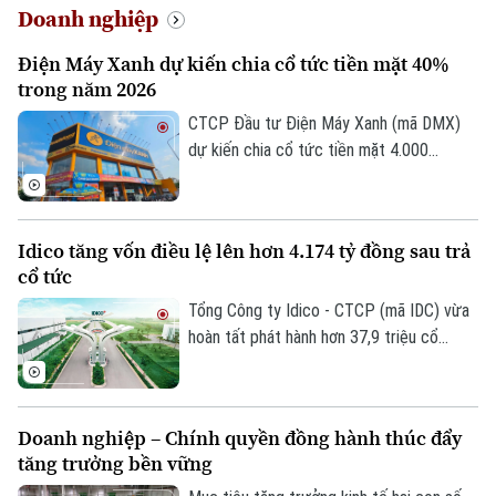
Doanh nghiệp
Điện Máy Xanh dự kiến chia cổ tức tiền mặt 40%
trong năm 2026
CTCP Đầu tư Điện Máy Xanh (mã DMX)
dự kiến chia cổ tức tiền mặt 4.000
đồng/cổ phiếu từ lợi nhuận năm 2025,
thời gian thanh toán vào ngày 26/8/2026.
Với lợi nhuận năm 2026, doanh nghiệp tiếp
Idico tăng vốn điều lệ lên hơn 4.174 tỷ đồng sau trả
tục lên kế hoạch chia 4.000 đồng/cổ
cổ tức
phiếu, tương đương tỷ lệ 40%, dự kiến
thực hiện thành hai đợt.
Tổng Công ty Idico - CTCP (mã IDC) vừa
hoàn tất phát hành hơn 37,9 triệu cổ
phiếu để trả cổ tức năm 2025 cho 11.908
cổ đông, theo tỷ lệ 100:10. Tổng giá trị
phát hành theo mệnh giá gần 379,5 tỷ
Doanh nghiệp – Chính quyền đồng hành thúc đẩy
đồng, nguồn vốn từ lợi nhuận sau thuế
tăng trưởng bền vững
chưa phân phối.