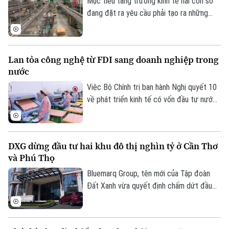
Mục tiêu tăng trưởng kinh tế hai con số
đang đặt ra yêu cầu phải tạo ra những
động lực phát triển mới cho nền kinh tế
nhưng tăng trưởng nhanh chỉ thực sự bền
vững khi được xây dựng trên nền tảng
Lan tỏa công nghệ từ FDI sang doanh nghiệp trong
khoa học công nghệ, đổi mới sáng tạo,
nước
chuyển đổi số và chuyển đổi xanh. Và vai
trò kiến tạo của chính quyền là yếu tố
Việc Bộ Chính trị ban hành Nghị quyết 10
quan trọng để hiện thực hóa mục tiêu này.
về phát triển kinh tế có vốn đầu tư nước
ngoài được kỳ vọng tạo thêm động lực
thu hút dòng vốn chất lượng cao, đồng
thời thúc đẩy chuyển giao công nghệ và
DXG dừng đầu tư hai khu đô thị nghìn tỷ ở Cần Thơ
Chuyên mục
nâng cao năng lực doanh nghiệp trong
và Phú Thọ
nước.
Thời sự
Bluemarq Group, tên mới của Tập đoàn
Đất Xanh vừa quyết định chấm dứt đầu
Hà Nội
tư hai dự án khu đô thị tại Cần Thơ và Phú
Hà Nội
Thọ do chưa triển khai và không còn phù
Chính trị
hợp với chiến lược đầu tư mới.
Nhịp sống Hà Nội
Thế giới