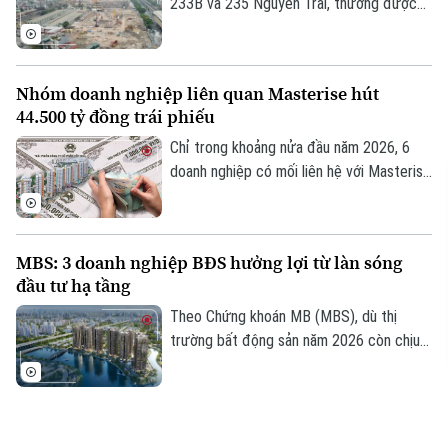
233B và 235 Nguyễn Trãi, thường được
gọi là khu đô thị Cao Xà Lá do Công ty Cổ
phần Xavinco làm chủ đầu tư, đã nộp hơn
11.100 tỷ đồng vào ngân sách thành phố.
Nhóm doanh nghiệp liên quan Masterise hút
Thông tin từ báo cáo của UBND thành
44.500 tỷ đồng trái phiếu
phố Hà Nội.
Chỉ trong khoảng nửa đầu năm 2026, 6
doanh nghiệp có mối liên hệ với Masterise
đã hút tới 44.5 ngàn tỷ đồng từ trái phiếu.
MBS: 3 doanh nghiệp BĐS hưởng lợi từ làn sóng
đầu tư hạ tầng
Theo Chứng khoán MB (MBS), dù thị
trường bất động sản năm 2026 còn chịu
áp lực từ mặt bằng lãi suất cao và thanh
khoản chưa phục hồi hoàn toàn, việc đẩy
mạnh đầu tư hạ tầng sẽ là động lực tăng
Sửa luật đấu thầu phải thuận lợi cho doanh nghiệp,
trưởng dài hạn của ngành, đồng thời chỉ ra