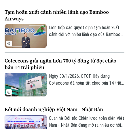
Bóng đá
Giải trí
mô hình xã phường xã hội chủ nghĩa là Thư
Tư vấn sức khỏe
Tạm hoãn xuất cảnh nhiều lãnh đạo Bamboo
Lâm và Phúc Thịnh, nhiều doanh nghiệp đã
Quần vợt
Tin tức
Airways
Đã phát sóng
sẵn sàng chung tay, góp nguồn lực và
Golf
đồng hành cùng địa phương để hiện thực
Liên tiếp các quyết định tạm hoãn xuất
Sao
hóa các mục tiêu của đề án.
cảnh đối với nhiều lãnh đạo của Bamboo
Airways đang thu hút sự quan tâm của dư
Điện ảnh
luận và giới đầu tư. Động thái này làm dấy
lên nhiều câu hỏi về tình hình của doanh
Thời trang
Coteccons giải ngân hơn 700 tỷ đồng từ đợt chào
nghiệp.
bán 14 trái phiếu
Âm nhạc
Ngày 30/1/2026, CTCP Xây dựng
Coteccons đã hoàn tất chào bán 14 triệu
trái phiếu với giá 100.000 đồng/trái phiếu,
qua đó huy động thành công 1.400 tỷ
đồng.
Kết nối doanh nghiệp Việt Nam - Nhật Bản
Quan hệ Đối tác Chiến lược toàn diện Việt
Nam - Nhật Bản đang mở ra nhiều cơ hội