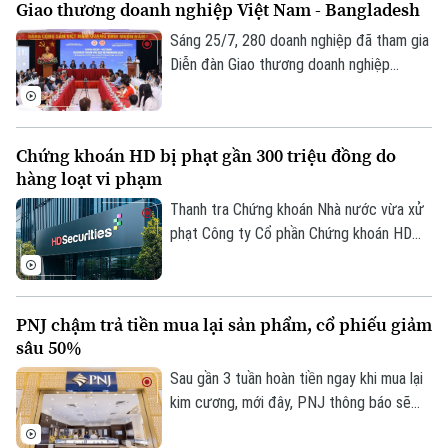
Giao thương doanh nghiệp Việt Nam - Bangladesh
không phải nộp lại các giấy tờ đã có trên
hệ thống.
Sáng 25/7, 280 doanh nghiệp đã tham gia
Diễn đàn Giao thương doanh nghiệp
Bangladesh - Việt Nam, và Kết nối giao
thương B2B 2026 do Bộ Công Thương tổ
chức theo hình thức trực tiếp và trực
Chứng khoán HD bị phạt gần 300 triệu đồng do
tuyến.
hàng loạt vi phạm
Thanh tra Chứng khoán Nhà nước vừa xử
phạt Công ty Cổ phần Chứng khoán HD
(HDS) tổng số tiền 282,5 triệu đồng do
nhiều vi phạm.
PNJ chậm trả tiền mua lại sản phẩm, cổ phiếu giảm
sâu 50%
Sau gần 3 tuần hoàn tiền ngay khi mua lại
kim cương, mới đây, PNJ thông báo sẽ
thay đổi phương thức thanh toán khi thu