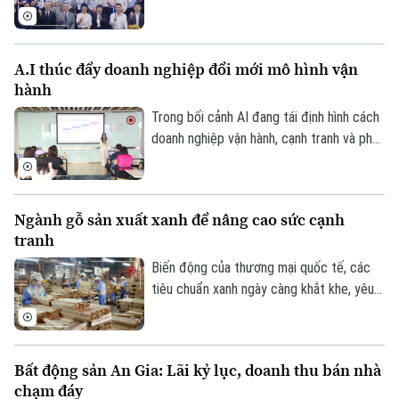
hợp tác mới cho cộng đồng doanh nghiệp
hai nước. Tại Hà Nội, chương trình Japan-
Vietnam Biz-Connect 2026 đã tạo không
A.I thúc đẩy doanh nghiệp đổi mới mô hình vận
gian để doanh nghiệp Việt Nam và Nhật
hành
Bản kết nối trực tiếp, tìm kiếm đối tác và
thúc đẩy các cơ hội hợp tác thực chất.
Trong bối cảnh AI đang tái định hình cách
doanh nghiệp vận hành, cạnh tranh và phát
triển đội ngũ, bài toán đặt ra không còn
dừng ở việc sở hữu công nghệ mà là khả
năng chuyển hóa AI thành năng lực vận
Ngành gỗ sản xuất xanh để nâng cao sức cạnh
hành thực chất. Thông tin được các diễn
tranh
giả nhấn mạnh tại sự kiện AI-Ready
Workforce tổ chức mới đây tại Hà Nội.
Biến động của thương mại quốc tế, các
tiêu chuẩn xanh ngày càng khắt khe, yêu
cầu về truy xuất nguồn gốc, chống mất
rừng, giảm phát thải carbon, xu hướng
tiêu dùng bền vững đang đặt ra những
Bất động sản An Gia: Lãi kỷ lục, doanh thu bán nhà
yêu cầu hoàn toàn mới đối với ngành gỗ
chạm đáy
quốc tế. Tuy nhiên, giữa sự biến động của