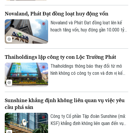
lại sản phẩm, chuyển sang chia thành
nhiều đợt thanh toán, khuyến khích đổi
Bản quyền thuộc về Cơ quan Báo và Phát thanh Truyền hình Hà Nội Giấy
Novaland, Phát Đạt đồng loạt huy động vốn
sang sản phẩm khác. Động thái này càng
phép số: Số 63/GP-TTDT, cấp ngày 10/05/2023
làm cho giá cổ phiếu PNJ sụt giảm mạnh
Novaland và Phát Đạt đồng loạt lên kế
TRANG THÔNG TIN ĐIỆN TỬ
trên thị trường.
hoạch tăng vốn, huy động gần 10.000 tỷ
đồng nhằm cơ cấu tài chính và chuẩn bị
CỦA CƠ QUAN BÁO VÀ PHÁT THANH TRUYỀN HÌNH HÀ NỘI
cho giai đoạn phục hồi.
Số 3-5 Huỳnh Thúc Kháng-Phường Láng-Hà Nội
Thaiholdings lập công ty con Lộc Trường Phát
Giám đốc: VŨ MINH TUẤN
Thaiholdings thông báo thay đổi từ mô
Phó Giám đốc: Nguyễn Kim Khiêm, Nguyễn Minh Đức, Nguyễn Thành Lợi
hình không có công ty con và đơn vị kế
toán trực thuộc sang mô hình có công ty
con, thực hiện công bố báo cáo tài chính
riêng và báo cáo tài chính hợp nhất do
Sunshine khẳng định không liên quan vụ việc yêu
công ty con của THD đã hoàn thành thủ
cầu phá sản
tục thành lập.
Công ty Cổ phần Tập đoàn Sunshine (mã:
KSF) khẳng định không liên quan đến vụ
việc yêu cầu mở thủ tục phá sản đang