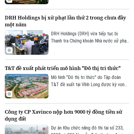
được tòa án thụ lý. Doanh nghiệp cho biết
Công ty Cổ phần Tập đoàn Sunshine và
DRH Holdings bị xử phạt lần thứ 2 trong chưa đầy
Công ty Cổ phần Phát triển Tập đoàn
một năm
Sunshine là hai pháp nhân độc lập, không
có quan hệ mẹ - con hay liên kết.
DRH Holdings (DRH) vừa tiếp tục bị
Thanh tra Chứng khoán Nhà nước xử phạt
hành chính 185 triệu đồng do hàng loạt vi
phạm liên quan đến công bố thông tin.
Đây là lần thứ hai doanh nghiệp này bị xử
T&T đề xuất phát triển mô hình "Đô thị tri thức"
phạt chỉ trong chưa đầy một năm, sau án
phạt lên tới 790 triệu đồng vào tháng
Mô hình "Đô thị tri thức" do Tập đoàn
7/2025.
T&T đề xuất tại Vĩnh Long được kỳ vọng
mở ra hướng phát triển mới cho khu vực
Đồng bằng sông Cửu Long.
Công ty CP Xavinco nộp hơn 9000 tỷ đồng tiền sử
dụng đất
Dự án Khu chức năng đô thị tại số 233,