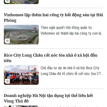
Công ty cổ phần Dịch vụ và Đầu tư Bất
động sản Phố Xanh Group vào ngày
Vinhomes lập thêm hai công ty bất động sản tại Hải
24/07/2026.
Phòng
Theo nghị quyết Hội đồng quản trị,
Vinhomes sẽ thành lập hai công ty con là
Công ty TNHH Clairmont 1 và Công ty
TNHH Clairmont 2, cùng đặt trụ sở tại
phường Hồng Bàng, thành phố Hải Phòng.
Rice City Long Châu cất nóc tòa nhà ở xã hội đầu
tiên
Chủ đầu tư dự án nhà ở xã hội Rice City
Long Châu đã tổ chức lễ cất nóc tòa CT1
Liên hệ đường dây nóng (bấm để gọi)
tại phường Bồ Đề, thành phố Hà Nội. Dự
Tòa soạn
Tòa soạn
án được xây dựng trên diện tích 6ha với 3
toà chung cư cung cấp khoảng 1.900 căn
0865.116.699 (hotline)
0865.116.699
Doanh nghiệp Hà Nội tận dụng lợi thế liên kết
hộ.
Vùng Thủ đô