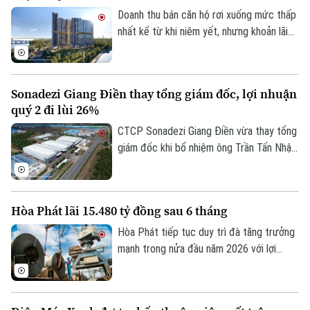
thị trường, xuất khẩu gỗ của Việt Nam
Doanh thu bán căn hộ rơi xuống mức thấp
vẫn duy trì vị thế dẫn đầu nhờ khả năng
nhất kể từ khi niêm yết, nhưng khoản lãi
thích ứng linh hoạt với biến động thị
từ thương vụ thâu tóm doanh nghiệp triển
trường.
khai dự án The Gió Riverside, giúp An Gia
lập kỷ lục lợi nhuận quý 2/2026.
Sonadezi Giang Điền thay tổng giám đốc, lợi nhuận
quý 2 đi lùi 26%
Theo dõi Hà Nội On
CTCP Sonadezi Giang Điền vừa thay tổng
giám đốc khi bổ nhiệm ông Trần Tấn Nhật
thay ông Hoàng Sỹ Quyết, trong bối cảnh
doanh nghiệp ghi nhận lợi nhuận sau thuế
quý II/2026 giảm 26% do chi phí tài chính
Hòa Phát lãi 15.480 tỷ đồng sau 6 tháng
tăng đột biến.
Hòa Phát tiếp tục duy trì đà tăng trưởng
mạnh trong nửa đầu năm 2026 với lợi
nhuận sau thuế đạt 15.480 tỷ đồng, tăng
103% so với cùng kỳ và hoàn thành 70%
kế hoạch lợi nhuận cả năm.