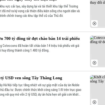
u vực cải tạo, xây dựng lại và tái thiết khu tập thể Trương
t đã mở ra kỳ vọng cải thiện điều kiện sống cho người dân và
trình chỉnh trang các khu tập thể cũ của Thủ đô.
n 700 tỷ đồng từ đợt chào bán 14 trái phiếu
Coteccons đã hoàn tất chào bán 14 triệu trái phiếu với giá
ó huy động thành công 1.400 tỷ đồng.
2 tỷ USD ven sông Tây Thăng Long
ây Hà Nội tiếp tục tăng nhiệt với sự góp mặt của dự án Noble
hủ đầu tư. Được chính thức khởi công sáng 1/8 trên trục giao
ng với quy mô vốn 2 tỷ USD, dự án hứa hẹn sẽ giải cơn khát
tại khu vực.