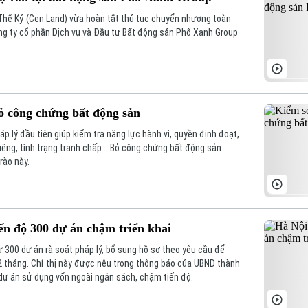
Thế Kỷ (Cen Land) vừa hoàn tất thủ tục chuyển nhượng toàn
ng ty cổ phần Dịch vụ và Đầu tư Bất động sản Phố Xanh Group
bỏ công chứng bất động sản
p lý đầu tiên giúp kiểm tra năng lực hành vi, quyền định đoạt,
 riêng, tình trạng tranh chấp... Bỏ công chứng bất động sản
rào này.
iến độ 300 dự án chậm triển khai
 300 dự án rà soát pháp lý, bổ sung hồ sơ theo yêu cầu để
2 tháng. Chỉ thị này được nêu trong thông báo của UBND thành
dự án sử dụng vốn ngoài ngân sách, chậm tiến độ.