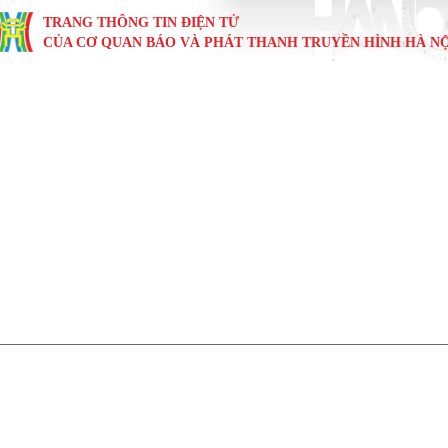
TRANG THÔNG TIN ĐIỆN TỬ
CỦA CƠ QUAN BÁO VÀ PHÁT THANH TRUYỀN HÌNH HÀ NỘ
KINH TẾ
NHÀ ĐẤT
TÀU VÀ XE
GIÁO DỤC
VĂN HÓA
SỨC KHỎ
i
Tin tức
Tin tức
Ô tô
Tin tức
Tin tức
Y tế
ự
Cafe sáng
Đầu tư
Tàu
Tuyển sinh
Làng nghề
Dinh dư
Nội
Tài chính Ngân hàng
Căn hộ
Xe máy
Hướng nghiệp
Di tích
Tư vấn 
iệt 4 phương
Doanh nghiệp
Đất đai
Thị trường
Kinh nghiệm
Đánh giá