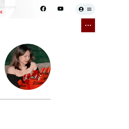
I
E
THỂ THAO
GIẢI TRÍ
ĐÃ PHÁT SÓNG
Bóng đá
Tin tức
ỡng
Quần vợt
Sao
sức khỏe
Golf
Điện ảnh
Thời trang
Âm nhạc