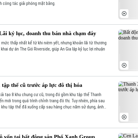
h công tác giải phóng mặt bằng.
Lãi kỷ lục, doanh thu bán nhà chạm đáy
 mức thấp nhất kể từ khi niêm yết, nhưng khoản lãi từ thương
khai dự án The Gió Riverside, giúp An Gia lập kỷ lục lợi nhuận
ập thể cũ trước áp lực đô thị hóa
 cải tạo 8 khu chung cư cũ, trong đó gồm khu tập thể Thanh
 mới trong quá trình chỉnh trang đô thị. Tuy nhiên, phía sau
ều khu tập thể đã xuống cấp sau hàng chục năm sử dụng, ảnh
g sống của người dân.
ộ vốn tại bất động sản Phố Xanh Group