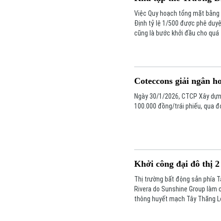
Việc Quy hoạch tổng mặt bằng kh
Định tỷ lệ 1/500 được phê duyệ
cũng là bước khởi đầu cho quá 
Coteccons giải ngân hơ
Ngày 30/1/2026, CTCP Xây dựng 
100.000 đồng/trái phiếu, qua đ
Khởi công đại đô thị 
Thị trường bất động sản phía T
Rivera do Sunshine Group làm c
thông huyết mạch Tây Thăng Lo
nguồn cung phân khúc cao cấp 