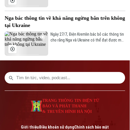
Bản quyền thuộc về Cơ quan Báo và Phát thanh Truyền hình Hà Nội Giấy
lợi ích quốc gia lên hàng đầu trong mọi quyết
phép số: Số 63/GP-TTDT, cấp ngày 10/05/2023
định đối ngoại.
TRANG THÔNG TIN ĐIỆN TỬ
Nga bác thông tin về khả năng ngừng bắn trên không
CỦA CƠ QUAN BÁO VÀ PHÁT THANH TRUYỀN HÌNH HÀ NỘI
tại Ukraine
Số 3-5 Huỳnh Thúc Kháng-Phường Láng-Hà Nội
Giám đốc: VŨ MINH TUẤN
Ngày 27/7, Điện Kremlin bác bỏ các thông tin
Phó Giám đốc: Nguyễn Kim Khiêm, Nguyễn Minh Đức, Nguyễn Thành Lợi
cho rằng Nga và Ukraine có thể đạt được một
thỏa thuận ngừng bắn trên không.
TRANG THÔNG TIN ĐIỆN TỬ
BÁO VÀ PHÁT THANH
& TRUYỀN HÌNH HÀ NỘI
Giới thiệu
Điều khoản sử dụng
Chính sách bảo mật