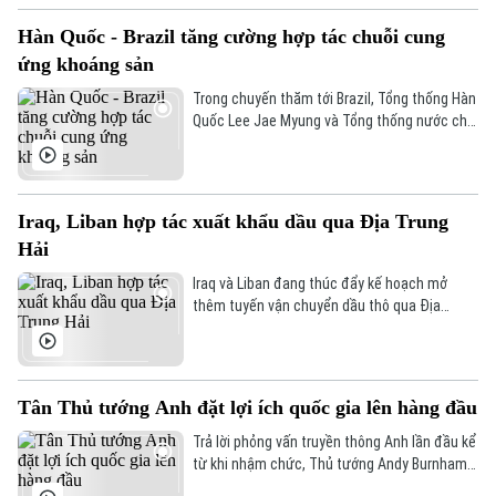
Hàn Quốc - Brazil tăng cường hợp tác chuỗi cung
ứng khoáng sản
Trong chuyến thăm tới Brazil, Tổng thống Hàn
Quốc Lee Jae Myung và Tổng thống nước chủ
nhà Lula da Silva nhất trí tăng cường hợp tác
trong các lĩnh vực chuỗi cung ứng khoáng
sản thiết yếu, quốc phòng, hàng không vũ trụ
và các ngành công nghiệp công nghệ cao,
Iraq, Liban hợp tác xuất khẩu dầu qua Địa Trung
đồng thời thúc đẩy nối lại đàm phán Hiệp
Hải
định Thương mại giữa Hàn Quốc và Khối Thị
trường chung Nam Mỹ (MERCOSUR).
Iraq và Liban đang thúc đẩy kế hoạch mở
thêm tuyến vận chuyển dầu thô qua Địa
Trung Hải nhằm giảm sự phụ thuộc vào eo
biển Hormuz, trong bối cảnh hoạt động xuất
khẩu dầu của Iraq bị ảnh hưởng nghiêm trọng
bởi căng thẳng an ninh tại khu vực.
Tân Thủ tướng Anh đặt lợi ích quốc gia lên hàng đầu
Trả lời phỏng vấn truyền thông Anh lần đầu kể
từ khi nhậm chức, Thủ tướng Andy Burnham
khẳng định chính phủ mới sẽ nhất quán đặt