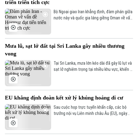
triển triển tích cực
Bộ Ngoại giao Iran khẳng định, đàm phán giữa
nước này và quốc gia láng giềng Oman về vấn
đề eo biển Hormuz, đang tiến triển tích cực.
Tuy nhiên, các kết quả thảo luận cụ thể chưa
được đề cập.
Mưa lũ, sạt lở đất tại Sri Lanka gây nhiều thương
vong
Tại Sri Lanka, mưa lớn kéo dài đã gây lũ lụt và
sạt lở nghiêm trọng tại nhiều khu vực, khiến ít
nhất 5 người thiệt mạng, 3 người bị thương, 2
người mất tích và gần 2.000 người phải sơ
tán.
EU khẳng định đoàn kết xử lý khủng hoảng di cư
Sau cuộc họp trực tuyến khẩn cấp, các bộ
Chuyên mục
trưởng nội vụ Liên minh châu Âu (EU), ngày
4/8, khẳng định đoàn kết mạnh mẽ với Tây
Ban Nha trước việc làn sóng người di cư ồ ạt
Thời sự
tràn vào vùng lãnh thổ Ceuta của nước này.