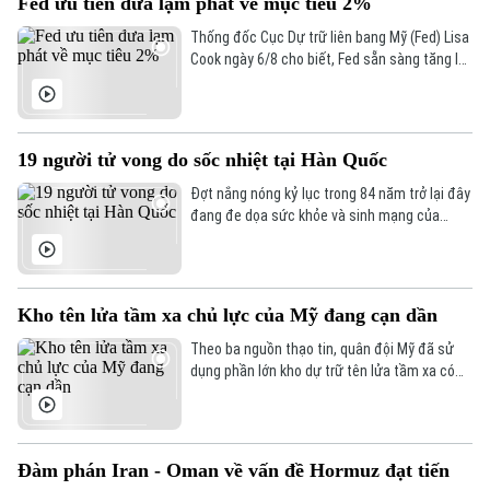
Fed ưu tiên đưa lạm phát về mục tiêu 2%
Thống đốc Cục Dự trữ liên bang Mỹ (Fed) Lisa
Cook ngày 6/8 cho biết, Fed sẵn sàng tăng lãi
suất trở lại nếu lạm phát không giảm theo kỳ
vọng, nhấn mạnh ưu tiên hiện nay vẫn là đưa
lạm phát về mục tiêu 2%.
19 người tử vong do sốc nhiệt tại Hàn Quốc
Đợt nắng nóng kỷ lục trong 84 năm trở lại đây
đang đe dọa sức khỏe và sinh mạng của
nhiều người Hàn Quốc, với số ca tử vong đã
lên tới 19 người, phần lớn là người cao tuổi.
Kho tên lửa tầm xa chủ lực của Mỹ đang cạn dần
Theo ba nguồn thạo tin, quân đội Mỹ đã sử
dụng phần lớn kho dự trữ tên lửa tầm xa có
độ chính xác cao trong suốt 5 tháng xung đột
với Iran, làm dấy lên lo ngại về khả năng sẵn
sàng chiến đấu của lực lượng này trước các
cuộc xung đột trong tương lai.
Đàm phán Iran - Oman về vấn đề Hormuz đạt tiến