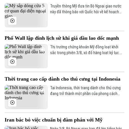
Làng nghề
Truyền thông Mỹ đưa tin Bộ Ngoại giao nước
Y tế
Thể thao
Đánh giá
này đã thông báo với Quốc hội về kế hoạch
Di tích
đóng cửa 5 cơ quan đại diện ngoại giao ở
Dinh dưỡng
Bóng đá
nước ngoài, thu hẹp đáng kể so với đề xuất
Giải trí
ban đầu.
Tư vấn sức khỏe
Quần vợt
Phố Wall lập đỉnh lịch sử khi giá dầu lao dốc mạnh
Tin tức
Đã phát sóng
Thị trường chứng khoán Mỹ đồng loạt khởi
Golf
Sao
sắc trong phiên 3/8, xô đổ hàng loạt kỷ lục.
Lực đẩy chính của thị trường đến từ việc giá
dầu thô bất ngờ lao dốc mạnh, ngay sau khi
Điện ảnh
Tổng thống Mỹ Donald Trump khẳng định Mỹ
và Iran vẫn đang tiến hành đàm phán bất
Thời trang cao cấp dành cho thú cưng tại Indonesia
Thời trang
chấp những lời bác bỏ từ phía Iran.
Tại Indonesia, thời trang dành cho thú cưng
Âm nhạc
đang trở thành một phần của phong cách
sống hiện đại. Những bộ trang phục được
thiết kế riêng cho chó và mèo không chỉ phục
vụ các sự kiện đặc biệt mà còn mở ra cơ hội
phát triển cho ngành thời trang sáng tạo của
Iran bác bỏ việc chuẩn bị đàm phán với Mỹ
nước này.
Ngày 3/8, Bộ Ngoại giao Iran đã lên tiếng bác