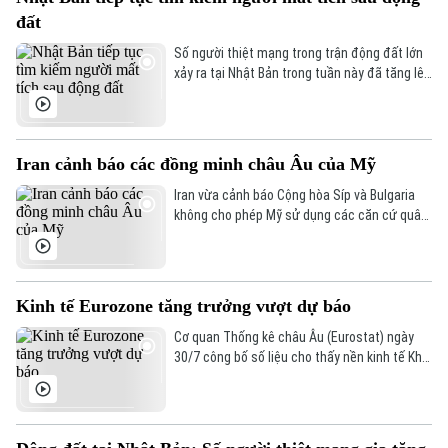
đất
Số người thiệt mạng trong trận động đất lớn
Theo dõi Hà Nội On
xảy ra tại Nhật Bản trong tuần này đã tăng lên
35 người. Công tác cứu hộ cơ bản hoàn tất,
song lực lượng chức năng vẫn tiếp tục tìm
kiếm tại một số khu vực bị ảnh hưởng nghiêm
trọng.
Iran cảnh báo các đồng minh châu Âu của Mỹ
Iran vừa cảnh báo Cộng hòa Síp và Bulgaria
không cho phép Mỹ sử dụng các căn cứ quân
sự trên lãnh thổ của họ để tiến hành các hoạt
động quân sự nhằm vào Tehran.
Kinh tế Eurozone tăng trưởng vượt dự báo
Cơ quan Thống kê châu Âu (Eurostat) ngày
30/7 công bố số liệu cho thấy nền kinh tế Khu
vực đồng tiền chung châu Âu (Eurozone) đã
tăng trưởng vượt dự báo trong quý II/2026.
Lực đẩy từ làn sóng đầu tư vào trí tuệ nhân
tạo (AI) và chi tiêu chính phủ đã giúp khu vực