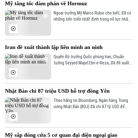
Mỹ tăng tốc đàm phán về Hormuz
Hà Nội
Hà Nội
Ngoại trưởng Mỹ Marco Rubio cho biết, đã có
Chính trị
những tiến triển nhất định trong nỗ lực nhằm
Nhịp sống Hà Nội
Thế giới
bảo đảm tự do hàng hải qua eo biển Hormuz,
song Mỹ và Iran vẫn chưa đạt được thỏa
Xã hội
Người Hà Nội
thuận cuối cùng.
Tin tức
Kinh tế
Iran đề xuất thành lập liên minh an ninh
An ninh trật tự
Khoảnh khắc Hà Nội
Quân sự
Quyền Bộ trưởng Quốc phòng Iran, Chuẩn
Tin tức
Nhà đất
Công nghệ
tướng Seyyed Majid Ebn-e-Reza, đã đề xuất
Ẩm thực
Hồ sơ
thiết lập một cơ chế an ninh chung giữa các
Cafe sáng
Tin tức
quốc gia Hồi giáo trong khu vực, cho rằng sự
Tàu và Xe
hiện diện của các lực lượng bên ngoài khu
Người Việt 4 phương
Tài chính Ngân hàng
vực chỉ làm gia tăng bất ổn.
Đầu tư
Nhật Bản chi 87 triệu USD hỗ trợ đồng Yên
Ô tô
Giáo dục
Doanh nghiệp
Theo hãng tin Bloomberg, Ngân hàng Trung
Căn hộ
Tàu
ương Nhật Bản (BOJ) đã chi 87 tỷ USD để
Tin tức
Văn hóa
ngăn đà lao dốc của đồng yên. Hoạt động can
Đất đai
thiệp diễn ra trong hai ngày 30 và 31/7, với
Xe máy
Tuyển sinh
ước tính BOJ đã chi khoảng 53 tỷ USD trong
Tin tức
Sức khỏe
Kinh nghiệm
ngày 30/7 và 34 tỷ USD trong ngày 31/7.
Mỹ sắp đóng cửa 5 cơ quan đại diện ngoại giao
Thị trường
Hướng nghiệp