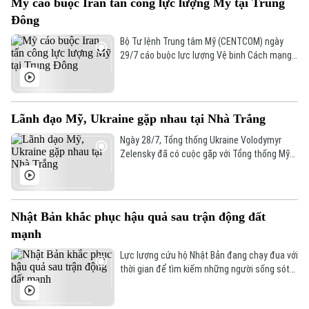
Mỹ cáo buộc Iran tấn công lực lượng Mỹ tại Trung
kết tăng cường hợp tác chiến lược tại Trung
Liên hệ đường dây nóng (bấm để gọi)
Đông
Đông.
Tòa soạn
Tòa soạn
Bộ Tư lệnh Trung tâm Mỹ (CENTCOM) ngày
29/7 cáo buộc lực lượng Vệ binh Cách mạng
0865.116.699 (hotline)
0865.116.699
Hồi giáo Iran (IRGC) đã phóng nhiều tên lửa
đạn đạo, trong một nỗ lực tấn công bất ngờ
nhằm vào các lực lượng Mỹ đồn trú tại Trung
Đông.
Lãnh đạo Mỹ, Ukraine gặp nhau tại Nhà Trắng
Ngày 28/7, Tổng thống Ukraine Volodymyr
Zelensky đã có cuộc gặp với Tổng thống Mỹ
Donald Trump tại Phòng Bầu dục của Nhà
Trắng, trong đó hai bên thảo luận về việc cấp
phép sản xuất tên lửa đánh chặn Patriot và
các biện pháp thúc đẩy những nỗ lực chiến
Nhật Bản khắc phục hậu quả sau trận động đất
lược, ngoại giao nhằm hướng tới hòa bình.
mạnh
Lực lượng cứu hộ Nhật Bản đang chạy đua với
thời gian để tìm kiếm những người sống sót
sau trận động đất mạnh 7,1 độ xảy ra tại tỉnh
Kumamoto, miền Nam nước này ngày 28/7.