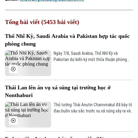
Tổng bài viết (5453 bài viết)
Thổ Nhĩ Kỳ, Saudi Arabia và Pakistan hợp tác quốc
phòng chung
Ngày 7/8, Saudi Arabia, Thổ Nhĩ Kỳ và
Pakistan dự kiến ký một thỏa thuận phòng
thủ chung tại thành phố Jeddah của Saudi
Arabia, nhằm tăng cường quan hệ an ninh
giữa ba nước.
Thái Lan lên án vụ xả súng tại trường học ở
Nonthaburi
Thủ tướng Thái Anutin Charnvirakul đã bày tỏ
đau buồn sâu sắc trước vụ xả súng xảy ra vào
sáng 7/8 theo giờ địa phương, tại trường
Thepsirin, tỉnh Nonthaburi, khiến ít nhất 8
người thiệt mạng bao gồm cả nghi phạm và
Xu hướng
22 người khác bị thương.