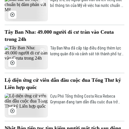
bỏ thông tin của Mỹ về việc hai nước chuẩn bị
đàm phán. Theo đó, Tehran hiện chỉ đang
thảo luận với Oman về eo biển Hormuz, hoàn
toàn chưa có kế hoạch đối thoại trở lại với
Washington.
Tây Ban Nha: 49.000 người di cư tràn vào Ceuta
trong 24h
Tây Ban Nha đã cấp tập điều động thêm lực
lượng quân đội và cảnh sát tới thành phố tự
trị Ceuta nhằm kiểm soát tình hình khẩn cấp,
sau khi ghi nhận kỷ lục khoảng 49.000 người
di cư tràn qua biên giới chỉ trong 24 giờ.
Lộ diện ứng cử viên dẫn đầu cuộc đua Tổng Thư ký
Liên hợp quốc
Cựu Phó Tổng thống Costa Rica Rebeca
Grynspan đang tạm dẫn đầu cuộc đua trở
thành Tổng Thư ký Liên hợp quốc tiếp theo,
sau vòng bỏ phiếu thăm dò không chính thức
đầu tiên của Hội đồng Bảo an Liên hợp quốc
diễn ra ngày 30/7.
Nhật Bản tiếp tục tìm kiếm người mất tích sau động