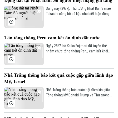
Động đất tại Nhật Bản: Số người thiệt mạng gia tăng
này duy trì đà phục hồi, bất chấp những rào
cản từ chi phí năng lượng đắt đỏ và tác động
Sáng nay (29/7), Thủ tướng Nhật Bản Sanae
từ cuộc xung đột tại Trung Đông.
Takaichi công bố số liệu cho biết trận động
đất có độ lớn 7,1 xảy ra ngoài khơi tỉnh
Kumamoto, đã khiến ít nhất 13 người đã thiệt
mạng, hàng trăm người bị thương và làm
hàng chục nghìn hộ gia đình mất điện, nước
Tân tổng thống Peru cam kết ổn định đất nước
sinh hoạt.
Ngày 28/7, bà Keiko Fujimori đã tuyên thệ
nhậm chức tổng thống Peru, cam kết khôi
phục an ninh, thúc đẩy tăng trưởng kinh tế và
hàn gắn chia rẽ xã hội sau nhiều năm bất ổn
chính trị.
Nhà Trắng thông báo kết quả cuộc gặp giữa lãnh đạo
Mỹ, Israel
Nhà Trắng thông báo cuộc hội đàm kín giữa
Tổng thống Mỹ Donald Trump và Thủ tướng
Israel Benjamin Netanyahu tại Nhà Trắng đã
đạt nhiều kết quả tích cực, trong đó hai nhà
lãnh đạo tái khẳng định lập trường cứng rắn
đối với chương trình hạt nhân của Iran và cam