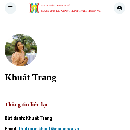
TRANG THÔNG TIN ĐIỆN TỬ
CỦA CƠ QUAN BÁO VÀ PHÁT THANH TRUYỀN HÌNH HÀ NỘI
THỜI SỰ
HÀ NỘI
THẾ GIỚI
KINH TẾ
NHÀ ĐẤT
Khuất Trang
Thông tin liên lạc
Bút danh:
Khuất Trang
Email:
thutrang.khuat@daihanoi.vn