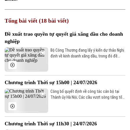
Tổng bài viết (18 bài viết)
Đề xuất trao quyền tự quyết giá xăng dầu cho doanh
Xu hướng
nghiệp
Bộ Công Thương đang lấy ý kiến dự thảo Nghị
định về kinh doanh xăng dầu, trong đó đề
xuất cho phép doanh nghiệp tự quyết giá bán
buôn, bán lẻ theo cơ chế thị trường, trên cơ
sở tuân thủ pháp luật về giá.
Chương trình Thời sự 15h00 | 24/07/2026
Công bố quyết định về công tác cán bộ tại
Thành ủy Hà Nội; Các cầu vượt sông tăng tốc
về đích trước APEC 2027; Mỹ tuyên bố dùng
tài sản Iran để bồi thường thiệt hại hàng hải...
là một số nội dung đáng chú ý trong chương
trình hôm nay.
Chương trình Thời sự 11h30 | 24/07/2026