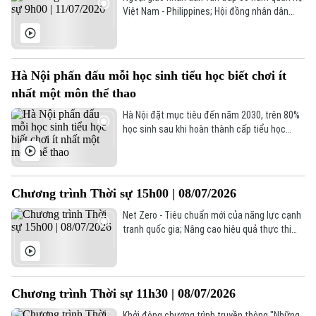
Việt Nam - Philippines; Hội đồng nhân dân
phường Hoàng Mai tiếp xúc cử tri sau kỳ họp
thứ IV; Mexico sẽ nối lại quan hệ ngoại giao
với Peru... là một số nội dung đáng chú ý
trong chương trình hôm nay.
Hà Nội phấn đấu mỗi học sinh tiểu học biết chơi ít
nhất một môn thể thao
Hà Nội đặt mục tiêu đến năm 2030, trên 80%
học sinh sau khi hoàn thành cấp tiểu học
được trang bị kỹ năng cơ bản của ít nhất một
môn thể thao và có khả năng tiếp tục tập
luyện thường xuyên.
Chương trình Thời sự 15h00 | 08/07/2026
Net Zero - Tiêu chuẩn mới của năng lực cạnh
tranh quốc gia; Nâng cao hiệu quả thực thi
chính sách hỗ trợ doanh nghiệp; Nga tuyên bố
kiểm soát thêm khu vực mới ở Kharkov;... là
một số nội dung đáng chú ý trong chương
trình hôm nay.
Chương trình Thời sự 11h30 | 08/07/2026
Khởi động chương trình truyền thông "Những