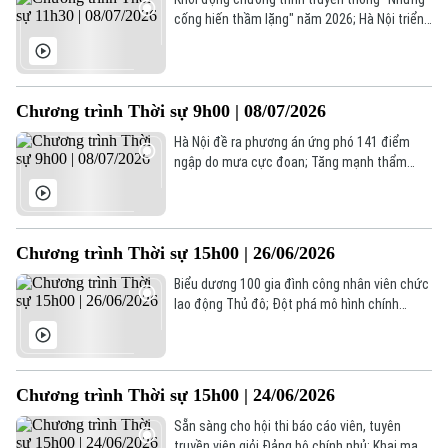
cống hiến thầm lặng" năm 2026; Hà Nội triển
khai tuyển sinh lớp 6 nhanh chóng, thuận tiện;
Mỹ mở đợt tấn công mới, tái áp đặt trừng
phạt Iran;... là những thông tin đáng chú ý
Liên hệ đường dây nóng (bấm để gọi)
trong chương trình hôm nay.
Chương trình Thời sự 9h00 | 08/07/2026
Tòa soạn
Tòa soạn
0865.116.699 (hotline)
0865.116.699
Hà Nội đề ra phương án ứng phó 141 điểm
ngập do mưa cực đoan; Tăng mạnh thẩm
quyền xử phạt vi phạm giao thông cho cấp xã
từ 15/8; Mỹ tiến hành một loạt cuộc không
kích nhằm vào Iran... là một số nội dung đáng
chú ý trong chương trình hôm nay.
Chương trình Thời sự 15h00 | 26/06/2026
Biểu dương 100 gia đình công nhân viên chức
lao động Thủ đô; Đột phá mô hình chính
quyền địa phương hai cấp tại Đan Phượng;
Ukraine phê duyệt chiến dịch 40 ngày gây áp
lực với Nga;... là một số nội dung đáng chú ý
trong chương trình hôm nay.
Chương trình Thời sự 15h00 | 24/06/2026
Sẵn sàng cho hội thi báo cáo viên, tuyên
truyền viên giỏi Đảng bộ chính phủ; Khai mạc