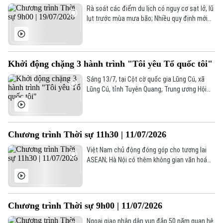
Rà soát các điểm du lịch có nguy cơ sạt lở, lũ
Điện ảnh
lụt trước mùa mưa bão; Nhiều quy định mới
trong lĩnh vực lao động và BHXH; Ngoại trưởng
Triều Tiên thăm Nga... là một số nội dung
Thời trang
đáng chú ý trong chương trình hôm nay.
Âm nhạc
Khởi động chặng 3 hành trình "Tôi yêu Tổ quốc tôi"
Sáng 13/7, tại Cột cờ quốc gia Lũng Cú, xã
Lũng Cú, tỉnh Tuyên Quang, Trung ương Hội
Liên hiệp Thanh niên Việt Nam phối hợp với
Hội Liên hiệp Thanh niên Việt Nam tỉnh Tuyên
Quang tổ chức Lễ khởi động chặng 3 Hành
trình “Tôi yêu Tổ quốc tôi” năm 2026.
Chương trình Thời sự 11h30 | 11/07/2026
Việt Nam chủ động đóng góp cho tương lai
ASEAN; Hà Nội có thêm không gian văn hoá
nghệ thuật; Trung Quốc, Nhật Bản, Philippines
khẩn cấp ứng phó siêu bão Ba Vì... là những
thông tin đáng chú ý trong chương trình hôm
nay.
Chương trình Thời sự 9h00 | 11/07/2026
Theo dõi Hà Nội On
Ngoại giao nhân dân vun đắp 50 năm quan hệ