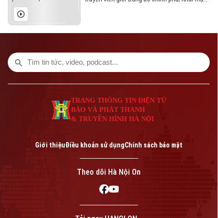
kỳ họp giữa năm HĐND xã Bình Minh; Triều
Tiên lên kế hoạch đóng chiến hạm 10.000
tấn;... là một số nội dung đáng chú ý trong
chương trình hôm nay.
Bản quyền thuộc về Cơ quan Báo và Phát thanh Truyền hình Hà Nội Giấy
phép số: Số 63/GP-TTDT, cấp ngày 10/05/2023
TRANG THÔNG TIN ĐIỆN TỬ
BÁO VÀ PHÁT THANH
TRANG THÔNG TIN ĐIỆN TỬ
& TRUYỀN HÌNH HÀ NỘI
CỦA CƠ QUAN BÁO VÀ PHÁT THANH TRUYỀN HÌNH HÀ NỘI
Số 3-5 Huỳnh Thúc Kháng-Phường Láng-Hà Nội
Giám đốc: VŨ MINH TUẤN
Giới thiệu
Điều khoản sử dụng
Chính sách bảo mật
Phó Giám đốc: Nguyễn Kim Khiêm, Nguyễn Minh Đức, Nguyễn Thành Lợi
Theo dõi Hà Nội On