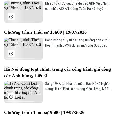
Công nghệ
thời gian làm việc theo quy định.
Ẩm thực
Nhiều tổ chức quốc tế dự báo GDP Việt Nam
Hồ sơ
cao nhất ASEAN; Công đoàn Hà Nội tuyên
Cafe sáng
Tin tức
Tàu và Xe
dương sáng kiến của người lao động; Iran
Người Việt 4 phương
cảnh báo hậu quả nếu Mỹ đưa quân vào Iran...
Tài chính Ngân hàng
Đầu tư
là một số nội dung đáng chú ý trong chương
Ô tô
Giáo dục
trình hôm nay.
Chương trình Thời sự 15h00 | 19/07/2026
Doanh nghiệp
Căn hộ
Tàu
Hàng không duy trì đà tăng trưởng tích cực;
Tin tức
Văn hóa
Hoàn thành GPMB dự án mở rộng QL6 qua
Đất đai
Xe máy
phường Yên Nghĩa; Mỹ điều thêm chiến đấu
Tuyển sinh
cơ tới Trung Đông... là một số nội dung đáng
Tin tức
Sức khỏe
Kinh nghiệm
chú ý trong chương trình hôm nay.
Thị trường
Hướng nghiệp
Làng nghề
Hà Nội đồng loạt chỉnh trang các công trình ghi công
Y tế
Thể thao
Đánh giá
các Anh hùng, Liệt sĩ
Di tích
Dinh dưỡng
Sáng 19/7, tại Nhà lưu niệm Bác Hồ và Nghĩa
Bóng đá
Giải trí
trang Liệt sĩ Phú La phường Kiến Hưng, MTTQ
TP Hà Nội tổ chức hoạt động điểm cấp Thành
Tư vấn sức khỏe
Quần vợt
phố ra quân vệ sinh môi trường, chỉnh trang
Tin tức
Đã phát sóng
các công trình ghi công liệt sĩ gắn với Ngày
"Cuối tuần xanh".
Golf
Chương trình Thời sự 9h00 | 19/07/2026
Sao