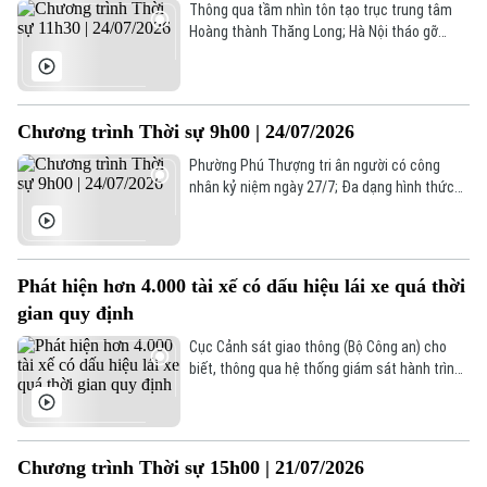
Thông qua tầm nhìn tôn tạo trục trung tâm
Hoàng thành Thăng Long; Hà Nội tháo gỡ
điểm nghẽn, thúc đẩy tăng trưởng sản xuất,
tiêu dùng, xuất khẩu; Mỹ áp thuế nhập khẩu
mới với 60 nền kinh tế;... là một số nội dung
đáng chú ý trong chương trình hôm nay.
Chương trình Thời sự 9h00 | 24/07/2026
Phường Phú Thượng tri ân người có công
Chuyên mục
nhân kỷ niệm ngày 27/7; Đa dạng hình thức
tuyên truyền pháp luật cho người lao động;
Canada cảnh báo Mỹ trước nguy cơ chiến
Thời sự
tranh thương mại... là một số nội dung đáng
chú ý trong chương trình hôm nay.
Phát hiện hơn 4.000 tài xế có dấu hiệu lái xe quá thời
Hà Nội
Hà Nội
gian quy định
Chính trị
Cục Cảnh sát giao thông (Bộ Công an) cho
Nhịp sống Hà Nội
Thế giới
biết, thông qua hệ thống giám sát hành trình
Xã hội
của phương tiện kinh doanh vận tải kết nối với
Người Hà Nội
Trung tâm dữ liệu quản lý, giám sát, xử lý vi
Tin tức
Kinh tế
phạm và điều hành giao thông, lực lượng
An ninh trật tự
Khoảnh khắc Hà Nội
chức năng đã phát hiện hơn 4.000 trường hợp
Quân sự
Chương trình Thời sự 15h00 | 21/07/2026
Tin tức
lái xe có dấu hiệu điều khiển phương tiện quá
Nhà đất