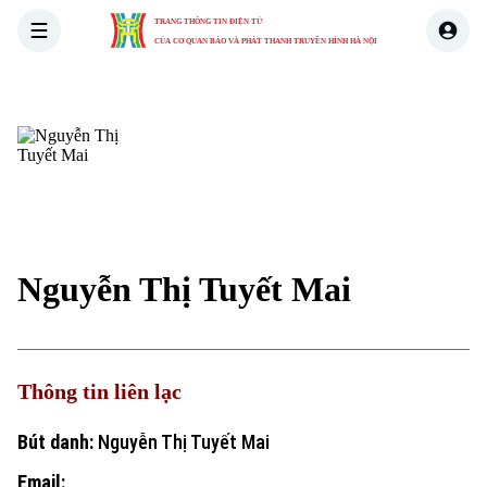
TRANG THÔNG TIN ĐIỆN TỬ
CỦA CƠ QUAN BÁO VÀ PHÁT THANH TRUYỀN HÌNH HÀ NỘI
THỜI SỰ
HÀ NỘI
THẾ GIỚI
KINH TẾ
NHÀ ĐẤT
Nguyễn Thị Tuyết Mai
Thông tin liên lạc
Bút danh:
Nguyễn Thị Tuyết Mai
Email: