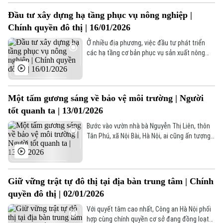
trong công tác chuyển đổi số và đạt được
Đầu tư xây dựng hạ tầng phục vụ nông nghiệp |
những thành quả không nhỏ.
Liên hệ đường dây nóng (bấm để gọi)
Chính quyền đô thị | 16/01/2026
Tòa soạn
Tòa soạn
Ở nhiều địa phương, việc đầu tư phát triển
0865.116.699 (hotline)
0865.116.699
các hạ tầng cơ bản phục vụ sản xuất nông
nghiệp đã và đang được nghiêm túc triển
khai. Mặc dù đã cơ bản tuân thủ theo các
trình tự, thủ tục đầu tư xây dựng tuy nhiên
công tác này vẫn cần được chính quyền địa
Một tấm gương sáng về bảo vệ môi trường | Người
phương, các ban ngành đoàn thể và nhân dân
tốt quanh ta | 13/01/2026
giám sát chặt chẽ.
Bước vào vườn nhà bà Nguyễn Thị Liên, thôn
Tân Phú, xã Nội Bài, Hà Nội, ai cũng ấn tượng
cây trái trĩu quả, kết quả từ việc bà tự nghiên
cứu, ứng dụng phân hữu cơ men vi sinh IMO
nhiều năm.
Giữ vững trật tự đô thị tại địa bàn trung tâm | Chính
quyền đô thị | 02/01/2026
Với quyết tâm cao nhất, Công an Hà Nội phối
hợp cùng chính quyền cơ sở đang đồng loạt