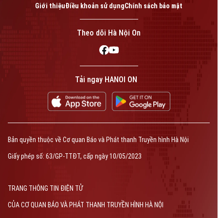
Giới thiệu
Điều khoản sử dụng
Chính sách bảo mật
Theo dõi Hà Nội On
Tải ngay HANOI ON
Bản quyền thuộc về Cơ quan Báo và Phát thanh Truyền hình Hà Nội
Giấy phép số: 63/GP-TTĐT, cấp ngày 10/05/2023
TRANG THÔNG TIN ĐIỆN TỬ
CỦA CƠ QUAN BÁO VÀ PHÁT THANH TRUYỀN HÌNH HÀ NỘI