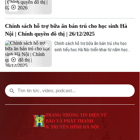
ra quân, tập trung xử lý các vi phạm tồn tại
kéo dài, từng bước lập lại kỷ cương đô thị, trả
lại không gian công cộng an toàn, thông
thoáng cho người dân Thủ đô.
Chính sách hỗ trợ bữa ăn bán trú cho học sinh Hà
Nội | Chính quyền đô thị | 26/12/2025
Chính sách hỗ trợ bữa ăn bán trú cho học
sinh tiểu học Hà Nội triển khai từ năm học
2025-2026, giúp giảm gánh nặng cho phụ
huynh, nâng cao tầm vóc, trí tuệ và chất
lượng học tập cao.
Bản quyền thuộc về Cơ quan Báo và Phát thanh Truyền hình Hà Nội Giấy
phép số: Số 63/GP-TTDT, cấp ngày 10/05/2023
TRANG THÔNG TIN ĐIỆN TỬ
CỦA CƠ QUAN BÁO VÀ PHÁT THANH TRUYỀN HÌNH HÀ NỘI
Số 3-5 Huỳnh Thúc Kháng-Phường Láng-Hà Nội
Giám đốc: VŨ MINH TUẤN
TRANG THÔNG TIN ĐIỆN TỬ
Phó Giám đốc: Nguyễn Kim Khiêm, Nguyễn Minh Đức, Nguyễn Thành Lợi
BÁO VÀ PHÁT THANH
& TRUYỀN HÌNH HÀ NỘI