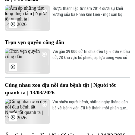
Được thành lập từ năm 2014 dưới sự khởi
xướng của bà Phan Kim Liên - một cán bộ
Công an nhân dân nghỉ hưu sau hơn 30 năm
công tác. Với mục đích tốt đẹp hướng đến,
nhóm Thiện Tâm ngày càng phát triển mạnh
hơn, đặc biệt thu hút các thành viên trên địa
Trọn vẹn quyền công dân
bàn phường Tây Hồ tham gia.
Với gần 39.000 cử tri chia đều tại 6 đơn vị bầu
cử, 28 khu vực bỏ phiếu, áp lực công việc của
các tổ bầu cử tại xã Vân Đình không hề nhỏ.
Bên cạnh sự nhộn nhịp tại các điểm bầu cử
tập trung, có một dòng chảy âm thầm nhưng
đầy ấm áp đang diễn ra, đó là hành trình đưa
Cùng nhau xoa dịu nỗi đau bệnh tật | Người tốt
Theo dõi Hà Nội On
lá phiếu đến tận tay những cử tri đặc biệt,
quanh ta | 13/03/2026
qua đó mỗi tiếng nói, mỗi kỳ vọng của người
dân đều được trân trọng và ghi nhận
Với nhiều người bệnh, những ngày tháng gắn
bó với bệnh viện đã trở thành một phần quen
thuộc của cuộc sống. Nhưng trong ngày Quốc
tế Phụ nữ năm nay, tại Viện Huyết học và
Truyền máu Trung ương, không khí dường như
ấm áp và rộn ràng hơn.