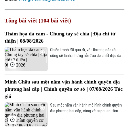
Tổng bài viết (104 bài viết)
Thảm họa da cam - Chung tay sẻ chia | Địa chỉ từ
thiện | 08/08/2026
Chiến tranh đã qua đi, vết thương nào rồi
cũng sẽ lành, nhưng nỗi đau do chất độc da
cam/dioxin mà quân đội Mỹ để lại vẫn còn dai
Xu hướng
dẳng. Hậu quả của chất độc này không chỉ
ảnh hưởng trực tiếp đến sức khỏe của những
người sống trong vùng bị nhiễm, mà còn kéo
Minh Châu sau một năm vận hành chính quyền địa
dài đến các thế hệ sau.
phương hai cấp | Chính quyền cơ sở | 07/08/2026 Tác
giả
Sau một năm vận hành mô hình chính quyền
địa phương hai cấp, cùng với sự quan tâm
đầu tư của thành phố và sự chủ động của
chính quyền cơ sở, xã Minh Châu đang dần
khoác lên mình diện mạo mới.