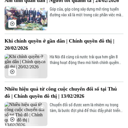
Ấm tình quân dân | Người tốt quanh ta | 24/02/2026
Góp của, góp công xây dựng mở rộng tuyến
đường vào xã là một trong các phần việc mà
cán bộ, chiến sĩ các đơn vị thuộc Bộ Tư lệnh
Thủ đô đóng góp cho xã Minh Châu trong
chương trình "Tết quân dân 2026" vừa qua.
Khi chính quyền ở gần dân | Chính quyền đô thị |
20/02/2026
Hà Nội đã cùng cả nước trải qua hơn gần 8
tháng hoạt động theo mô hình chính quyền
địa phương 2 cấp. Bước ngoặt này đã đưa
chính quyền tới gần nhân dân hơn, tạo ra
nhiều thành quả hơn, thể hiện sự ưu việt của
đường lối, chính sách của Đảng và Nhà nước
Nhiều hiệu quả từ công cuộc chuyển đổi số tại Thủ
ta.
đô | Chính quyền đô thị | 13/02/2026
Chuyển đổi số được xem là nhiệm vụ trọng
tâm, là bước đột phá để thúc đẩy phát triển
đất nước nói chung và Thủ đô nói riêng.
Những năm qua, các cấp, ngành, các địa
phương của Hà Nội đã nỗ lực không ngừng