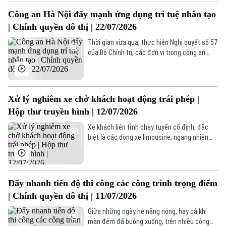
Công an Hà Nội đẩy mạnh ứng dụng trí tuệ nhân tạo
| Chính quyền đô thị | 22/07/2026
Thời gian vừa qua, thực hiện Nghị quyết số 57
của Bộ Chính trị, các đơn vị trong công an
thành phố đặc biệt là lực lượng Cảnh sát Giao
thông triển khai áp dụng nhiều cải tiến công
nghệ, chuyển đối số vào trong các mặt công
tác, góp phần . hiệu quả đảm bảo an ninh, trật
Xử lý nghiêm xe chở khách hoạt động trái phép |
tự trên địa bàn Thủ đô.
Hộp thư truyền hình | 12/07/2026
Xe khách liên tỉnh chạy tuyến cố định, đặc
biệt là các dòng xe limousine, ngang nhiên
dừng đỗ, đón trả khách sai quy định trên
nhiều tuyến đường của Thủ đô. Không chỉ gây
ùn tắc, nguy cơ va chạm, mất an toàn giao
thông, những phương tiện này còn biến nhiều
Đẩy nhanh tiến độ thi công các công trình trọng điểm
tuyến phố thành các "bến cóc" làm mất mỹ
Chuyên mục
| Chính quyền đô thị | 11/07/2026
quan, trật tự đô thị.
Thời sự
Giữa những ngày hè nắng nóng, hay cả khi
màn đêm đã buông xuống, trên nhiều công