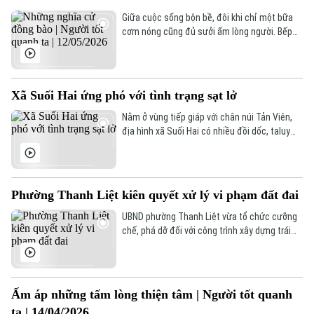
Hướng nghiệp
Làng nghề
Giữa cuộc sống bộn bề, đôi khi chỉ một bữa
Y tế
Thể thao
Đánh giá
cơm nóng cũng đủ sưởi ấm lòng người. Bếp
Di tích
cơm “Anh Em” vẫn đỏ lửa, không chỉ để nấu
Dinh dưỡng
những suất ăn, mà còn để giữ ấm tình người.
Bóng đá
Giải trí
Và từ những nghĩa cử lặng thầm ấy, hy vọng
Tư vấn sức khỏe
lại được tiếp thêm… để những người bệnh nơi
Quần vợt
Xã Suối Hai ứng phó với tình trạng sạt lở
Tin tức
đất khách cảm thấy rằng, họ không hề đơn
Đã phát sóng
độc trên hành trình vượt qua bệnh tật.
Nằm ở vùng tiếp giáp với chân núi Tản Viên,
Golf
địa hình xã Suối Hai có nhiều đồi dốc, taluy
Sao
cao, đất bở rời – là điều kiện dễ dẫn tới sạt lở
đất, đặc biệt vào mùa mưa lũ. Chính quyền xã
Điện ảnh
đã và đang vào cuộc để chủ động ứng phó
với tình trạng này hiệu quả trong mùa mưa
Phường Thanh Liệt kiên quyết xử lý vi phạm đất đai
Thời trang
bão năm nay.
UBND phường Thanh Liệt vừa tổ chức cưỡng
Âm nhạc
chế, phá dỡ đối với công trình xây dựng trái
phép trên đất nông nghiệp tại xứ đồng Bồ Đa
trên trục đường Quang Liệt nhằm bảo đảm
việc sử dụng đất đúng mục đích, đúng quy
hoạch, đúng quy định của pháp luật.
Ấm áp những tấm lòng thiện tâm | Người tốt quanh
ta | 14/04/2026