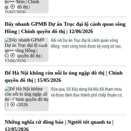
trường trọng điểm của Thủ đô, ánh đèn vẫn
Hà Nội
Hà Nội
sáng, máy móc vẫn hoạt động không ngơi
nghỉ. Hàng nghìn kỹ sư, công nhân cùng các
Chính trị
đơn vị thi công đang tăng ca, tăng kíp, chạy
Nhịp sống Hà Nội
Đẩy nhanh GPMB Dự án Trục đại lộ cảnh quan sông
Thế giới
đua với thời gian để giữ vững tiến độ các dự
Hồng | Chính quyền đô thị | 12/06/2026
án quan trọng.
Xã hội
Người Hà Nội
Tin tức
Đối với Dự án Trục đại lộ cảnh quan sông
Kinh tế
Hồng - một công trình được kỳ vọng sẽ tạo
An ninh trật tự
Khoảnh khắc Hà Nội
động lực phát triển kinh tế - xã hội, mở rộng
Quân sự
Tin tức
Nhà đất
không gian đô thị và khai thác hiệu quả tiềm
Công nghệ
Ẩm thực
năng ven sông của Thủ đô - công tác giải
Hồ sơ
Cafe sáng
phóng mặt bằng đang được thành phố từng
Để Hà Nội không còn nỗi lo úng ngập đô thị | Chính
Tin tức
Tàu và Xe
bước thực hiện với quyết tâm cao.
quyền đô thị | 15/05/2026
Người Việt 4 phương
Tài chính Ngân hàng
Đầu tư
Vừa qua, Sở Xây dựng Hà Nội đã tham mưu
Ô tô
Giáo dục
và được lãnh đạo thành phố chấp thuận cơ
Doanh nghiệp
Căn hộ
chế rút gọn thủ tục, cho phép đẩy nhanh tiến
Tàu
Tin tức
độ triển khai 10 dự án cùng hai bể ngầm theo
Văn hóa
lệnh khẩn cấp, với quyết tâm rõ ràng: “làm
Đất đai
Xe máy
nhanh, làm ngay, làm tổng thể”, phấn đấu xử
Tuyển sinh
Những nghĩa cử đồng bào | Người tốt quanh ta |
Tin tức
Sức khỏe
lý cơ bản 250 điểm úng ngập kéo dài nhiều
Kinh nghiệm
12/05/2026
Thị trường
năm trước mùa mưa 2026.