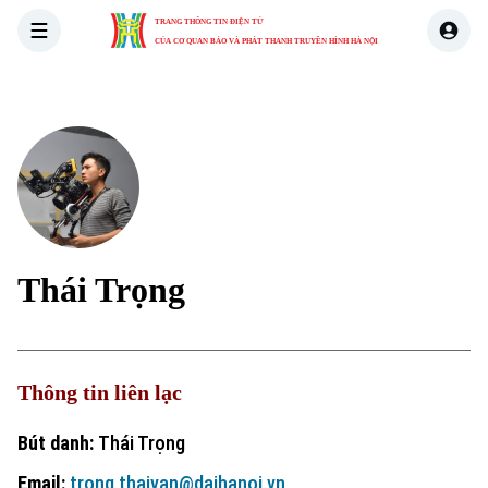
TRANG THÔNG TIN ĐIỆN TỬ
CỦA CƠ QUAN BÁO VÀ PHÁT THANH TRUYỀN HÌNH HÀ NỘI
THỜI SỰ
HÀ NỘI
THẾ GIỚI
KINH TẾ
NHÀ ĐẤT
Thái Trọng
Thông tin liên lạc
Bút danh:
Thái Trọng
Email:
trong.thaivan@daihanoi.vn