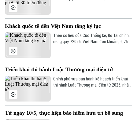
30 triệu đồng, theo Nghị định 133 của Chính
phủ.
Khách quốc tế đến Việt Nam tăng kỷ lục
Theo số liệu của Cục Thống kê, Bộ Tài chính,
riêng quý I/2026, Việt Nam đón khoảng 6,76
triệu lượt khách quốc tế, tăng hơn 12% so với
cùng kỳ năm trước và là mức cao nhất từ
trước tới nay đối với quý đầu năm.
Triển khai thi hành Luật Thương mại điện tử
Chính phủ vừa ban hành kế hoạch triển khai
thi hành Luật Thương mại điện tử 2025, nhằm
bảo đảm luật được thực hiện kịp thời, đồng
bộ và hiệu quả trên phạm vi cả nước.
Từ ngày 10/5, thực hiện bảo hiểm hưu trí bổ sung
Từ ngày 10/5/2026, Nghị định 85/2026/NĐ-CP
của Chính phủ về bảo hiểm hưu trí bổ sung
chính thức có hiệu lực, mở thêm kênh tích lũy