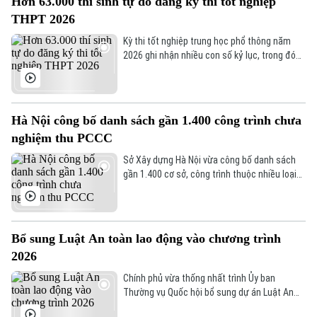
Hơn 63.000 thí sinh tự do đăng ký thi tốt nghiệp
THPT 2026
Kỳ thi tốt nghiệp trung học phổ thông năm
2026 ghi nhận nhiều con số kỷ lục, trong đó
nổi bật là lượng thí sinh tự do tham gia dự thi
tăng cao nhất từ trước đến nay.
Hà Nội công bố danh sách gần 1.400 công trình chưa
nghiệm thu PCCC
Sở Xây dựng Hà Nội vừa công bố danh sách
Bản quyền thuộc về Cơ quan Báo và Phát thanh Truyền hình Hà Nội Giấy
gần 1.400 cơ sở, công trình thuộc nhiều loại
phép số: Số 63/GP-TTDT, cấp ngày 10/05/2023
hình khác nhau đã đi vào hoạt động nhưng
TRANG THÔNG TIN ĐIỆN TỬ
chưa hoàn tất thủ tục nghiệm thu phòng
CỦA CƠ QUAN BÁO VÀ PHÁT THANH TRUYỀN HÌNH HÀ NỘI
cháy, chữa cháy.
Số 3-5 Huỳnh Thúc Kháng-Phường Láng-Hà Nội
Bổ sung Luật An toàn lao động vào chương trình
Giám đốc: VŨ MINH TUẤN
2026
Phó Giám đốc: Nguyễn Kim Khiêm, Nguyễn Minh Đức, Nguyễn Thành Lợi
Chính phủ vừa thống nhất trình Ủy ban
Thường vụ Quốc hội bổ sung dự án Luật An
toàn, vệ sinh lao động (sửa đổi) vào Chương