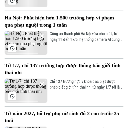
tại Luật Dân số sửa đổi, lao động nữ sinh con
thứ hai sẽ được nghỉ thai sản 7 tháng, tăng
thêm 1 tháng so với quy định hiện hành.
Hà Nội: Phát hiện hơn 1.500 trường hợp vi phạm
qua phạt nguội trong 1 tuần
Công an thành phố Hà Nội vừa cho biết, từ
ngày 11 đến 17/5, hệ thống camera AI cùng
lực lượng chức năng đã phát hiện 1.543
trường hợp vi phạm giao thông thông qua
hình thức xử lý “phạt nguội”.
Liên hệ đường dây nóng (bấm để gọi)
Từ 1/7, chỉ 137 trường hợp được thông báo giới tính
Tòa soạn
Tòa soạn
thai nhi
0865.116.699 (hotline)
0865.116.699
Chỉ 137 trường hợp y khoa đặc biệt được
phép biết giới tính thai nhi từ ngày 1/7 tới là
nội dung siết chặt quản lý vừa được Bộ Y tế
ban hành nhằm ngăn chặn triệt để tình trạng
lựa chọn giới tính thai nhi.
Từ năm 2027, hỗ trợ phụ nữ sinh đủ 2 con trước 35
tuổi