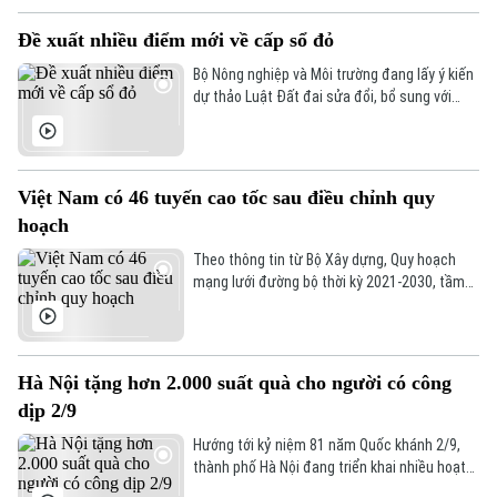
khẩn trương triển khai các biện pháp ứng phó
Chuyên mục
khi hồ thủy điện Tuyên Quang mở một cửa xả
Đề xuất nhiều điểm mới về cấp sổ đỏ
đáy.
Thời sự
Bộ Nông nghiệp và Môi trường đang lấy ý kiến
dự thảo Luật Đất đai sửa đổi, bổ sung với
Hà Nội
nhiều đề xuất mới nhằm tháo gỡ vướng mắc
Hà Nội
trong cấp Giấy chứng nhận quyền sử dụng
đất, quyền sở hữu tài sản gắn liền với đất,
Chính trị
Nhịp sống Hà Nội
Thế giới
hay còn gọi là sổ đỏ.
Việt Nam có 46 tuyến cao tốc sau điều chỉnh quy
Xã hội
hoạch
Người Hà Nội
Tin tức
Kinh tế
Theo thông tin từ Bộ Xây dựng, Quy hoạch
An ninh trật tự
mạng lưới đường bộ thời kỳ 2021-2030, tầm
Khoảnh khắc Hà Nội
Quân sự
nhìn đến năm 2050 mới được điều chỉnh, cả
Tin tức
Nhà đất
Công nghệ
nước sẽ có 46 tuyến cao tốc với tổng chiều
Ẩm thực
Hồ sơ
dài khoảng 10.106 km, tăng so với quy hoạch
Cafe sáng
Tin tức
trước đây nhằm đáp ứng nhu cầu vận tải và
Tàu và Xe
Hà Nội tặng hơn 2.000 suất quà cho người có công
tạo dư địa phát triển các vùng kinh tế.
Người Việt 4 phương
Tài chính Ngân hàng
dịp 2/9
Đầu tư
Ô tô
Giáo dục
Hướng tới kỷ niệm 81 năm Quốc khánh 2/9,
Doanh nghiệp
thành phố Hà Nội đang triển khai nhiều hoạt
Căn hộ
Tàu
động tri ân người có công với cách mạng. Dịp
Tin tức