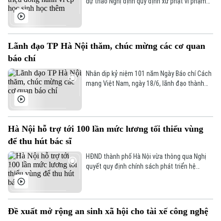
dự thảo Nghị định quy định xử phạt vi phạm
hành chính trong lĩnh vực giáo dục, trong đó
đề xuất nhiều chế tài mạnh nhằm siết chặt
hoạt động dạy thêm, học thêm.
Lãnh đạo TP Hà Nội thăm, chúc mừng các cơ quan
báo chí
Nhân dịp kỷ niệm 101 năm Ngày Báo chí Cách
mạng Việt Nam, ngày 18/6, lãnh đạo thành
phố Hà Nội đã đến thăm, chúc mừng một số
cơ quan báo chí và đơn vị hoạt động trong
lĩnh vực báo chí, truyền thông trên địa bàn.
Hà Nội hỗ trợ tới 100 lần mức lương tối thiểu vùng
để thu hút bác sĩ
HĐND thành phố Hà Nội vừa thông qua Nghị
quyết quy định chính sách phát triển hệ
thống y tế Thủ đô, nổi bật là cơ chế thu hút
nhân lực về tuyến cơ sở. Theo đó, người có
trình độ từ bác sĩ trở lên được tuyển dụng lần
đầu làm viên chức tại Trung tâm Cấp cứu 115
Đề xuất mở rộng an sinh xã hội cho tài xế công nghệ
và các trạm y tế sẽ nhận hỗ trợ một lần bằng