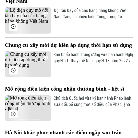
Việt Nam
Đội tàu bay của các hãng hàng không Việt
Xu hướng
Nam đang có nhiều biến động, trong đó
Bamboo Airways là hãng thu hút sự chú ý khi
chỉ còn 3 tàu bay khai thác, giảm mạnh so với
giai đoạn cao điểm trước đây.
Chung cư xây mới dự kiến áp dụng thời hạn sử dụng
Ban Chấp hành Trung ương vừa ban hành Nghị
quyết 21, thay thế Nghị quyết 18 năm 2022 về
tiếp tục đổi mới, hoàn thiện thể chế, chính
sách đất đai. Một trong những nội dung đáng
chú ý là định hướng quy định căn hộ tại các
chung cư xây mới có thời hạn sử dụng theo
Mở rộng điều kiện công nhận thương binh - liệt sĩ
niên hạn công trình.
Chủ tịch Quốc hội vừa ký ban hành Pháp lệnh
sửa đổi, bổ sung một số điều của Pháp lệnh
Ưu đãi người có công với cách mạng, với
nhiều điểm mới, thể hiện trách nhiệm, sự
quan tâm, tri ân sâu sắc của Đảng, Nhà nước,
nhân dân đối với những người đã hy sinh
Hà Nội khắc phục nhanh các điểm ngập sau trận
xương máu bảo vệ nền độc lập, tự do cho Tổ