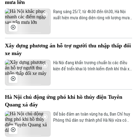
mưa lớn
quốc và xây dựng, bảo vệ Tổ quốc, làm nghĩa
vụ quốc tế.
Rạng sáng 25/7, từ 4h30 đến 6h30, Hà Nội
xuất hiện mưa dông diện rộng với lượng mưa
phổ biến từ 80 mm đến hơn 120 mm. Mưa lớn
khiến khoảng 20 điểm trên địa bàn thành phố
xảy ra ngập cục bộ, tập trung tại các tuyến
như: Đinh Tiên Hoàng, Phùng Hưng, Thái Hà,
Xây dựng phương án hỗ trợ người thu nhập thấp đổi
Vĩnh Hưng và Võ Chí Công. Tuy nhiên, sau khi
xe máy
Trạm bơm Phú Thượng vận hành, nước đã rút,
bảo đảm lưu thông.
Hà Nội đang khẩn trương chuẩn bị các điều
kiện để triển khai lộ trình kiểm định khí thải xe
mô tô, xe gắn máy. Đáng chú ý, thành phố sẽ
xây dựng chính sách hỗ trợ người dân đổi xe
máy cũ, góp phần giảm ô nhiễm không khí.
Hà Nội chủ động ứng phó khi hồ thủy điện Tuyên
Quang xả đáy
Để bảo đảm an toàn vùng hạ du, Ban Chỉ huy
Phòng thủ dân sự thành phố Hà Nội vừa có
văn bản đề nghị UBND các phường, xã ven
sông Hồng, sông Đuống và các sở, ngành