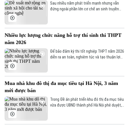
50 đến 100 lần mức lương tối thiểu vùng I, tùy
Sau nhiều năm phát triển mạnh nhưng vẫn
trình độ chuyên môn.
đứng ngoài phần lớn cơ chế an sinh truyền
thống, hàng trăm nghìn tài xế công nghệ
đang được đề xuất mở rộng tiếp cận bảo
hiểm xã hội và các chính sách bảo vệ phù hợp
với đặc thù lao động nền tảng.
Nhiều lực lượng chức năng hỗ trợ thí sinh thi THPT
năm 2026
Để bảo đảm kỳ thi tốt nghiệp THPT năm 2026
Theo dõi Hà Nội On
diễn ra an toàn, nghiêm túc và tạo thuận lợi
tối đa cho thí sinh, Hà Nội đã huy động đồng
bộ nhiều lực lượng tham gia công tác tổ
chức, hỗ trợ và bảo đảm điều kiện phục vụ tại
các điểm thi.
Mua nhà khu đô thị đa mục tiêu tại Hà Nội, 3 năm
mới được bán
Trong Đề án phát triển khu đô thị đa mục tiêu
vừa được UBND thành phố Hà Nội phê duyệt,
thành phố đề xuất áp dụng cơ chế hạn chế
chuyển nhượng nhà ở thương mại trong vòng
3 năm nhằm hạn chế đầu cơ, lướt sóng bất
động sản.