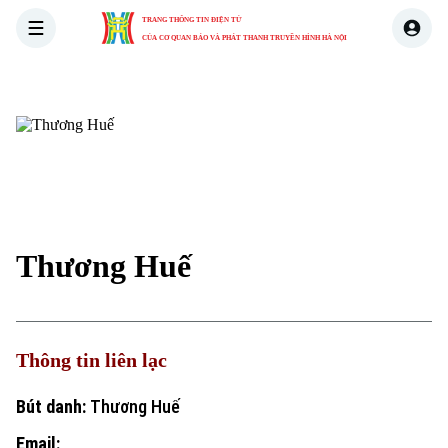
TRANG THÔNG TIN ĐIỆN TỬ
CỦA CƠ QUAN BÁO VÀ PHÁT THANH TRUYỀN HÌNH HÀ NỘI
THỜI SỰ
HÀ NỘI
THẾ GIỚI
KINH TẾ
NHÀ ĐẤT
Thương Huế
Thông tin liên lạc
Bút danh:
Thương Huế
Email: