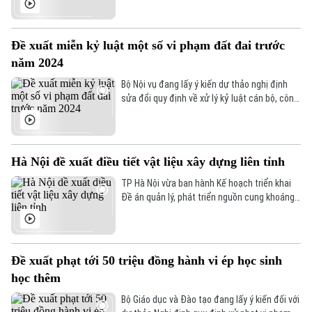
Văn hóa
này, thành phố sẽ dành 2.000 suất quà tặng
Đất đai
người có công và các đối tượng chính sách,
Xe máy
Tuyển sinh
với tổng kinh phí hơn 10,3 tỷ đồng.
Tin tức
Sức khỏe
Đề xuất miễn kỷ luật một số vi phạm đất đai trước
Kinh nghiệm
Thị trường
năm 2024
Hướng nghiệp
Làng nghề
Y tế
Thể thao
Bộ Nội vụ đang lấy ý kiến dự thảo nghị định
Đánh giá
sửa đổi quy định về xử lý kỷ luật cán bộ, công
Di tích
Dinh dưỡng
chức, viên chức. Trong đó, đề xuất bổ sung
Bóng đá
Giải trí
các trường hợp chưa xem xét, miễn hoặc
giảm nhẹ trách nhiệm kỷ luật đối với một số
Tư vấn sức khỏe
Quần vợt
vi phạm pháp luật về đất đai, xảy ra trước khi
Tin tức
Hà Nội đề xuất điều tiết vật liệu xây dựng liên tỉnh
Đã phát sóng
Luật Đất đai năm 2024 có hiệu lực.
Golf
TP Hà Nội vừa ban hành Kế hoạch triển khai
Sao
Đề án quản lý, phát triển nguồn cung khoáng
sản làm vật liệu xây dựng giai đoạn 2026–
Điện ảnh
2030, định hướng đến năm 2050. Đáng chú ý,
Hà Nội đề xuất xây dựng cơ chế điều tiết
nguồn vật liệu xây dựng liên vùng với các địa
Thời trang
Đề xuất phạt tới 50 triệu đồng hành vi ép học sinh
phương: Hưng Yên, Bắc Ninh, Phú Thọ, Ninh
học thêm
Bình, Thái Nguyên, Thanh Hóa.
Âm nhạc
Bộ Giáo dục và Đào tạo đang lấy ý kiến đối với