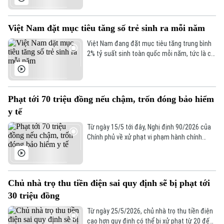
trình xây dựng luật, pháp lệnh năm 2026.
Việt Nam đặt mục tiêu tăng số trẻ sinh ra mỗi năm
Việt Nam đang đặt mục tiêu tăng trung bình
2% tỷ suất sinh toàn quốc mỗi năm, tức là cứ
100 phụ nữ sẽ sinh thêm 4 em bé, nhằm duy
trì mức sinh thay thế bền vững và ứng phó với
xu hướng già hóa dân số.
Phạt tới 70 triệu đồng nếu chậm, trốn đóng bảo hiểm
y tế
Từ ngày 15/5 tới đây, Nghị định 90/2026 của
Chính phủ về xử phạt vi phạm hành chính
trong lĩnh vực y tế chính thức có hiệu lực, với
nhiều quy định mới siết chặt quản lý bảo hiểm
y tế.
Chủ nhà trọ thu tiền điện sai quy định sẽ bị phạt tới
30 triệu đồng
Từ ngày 25/5/2026, chủ nhà trọ thu tiền điện
cao hơn quy định có thể bị xử phạt từ 20 đến