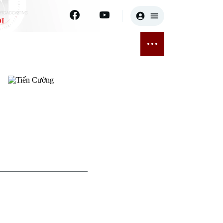
I
E
THỂ THAO
GIẢI TRÍ
ĐÃ PHÁT SÓNG
Bóng đá
Tin tức
ỡng
Quần vợt
Sao
sức khỏe
Golf
Điện ảnh
Thời trang
Âm nhạc