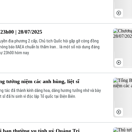
23h00 | 28/07/2025
quyền địa phương 2 cấp; Chủ tịch Quốc hội gặp gỡ cộng đồng
thông báo IIAEA chuẩn bị thăm Iran... là một số nội dung đáng
 sự 23h00 hôm nay.
g tưởng niệm các anh hùng, liệt sĩ
ng tác đã thành kính dâng hoa, dâng hương tưởng nhớ và bày
t sĩ đã hi sinh vì độc lập Tổ quốc tại Điện Biên.
i ban thường vụ tỉnh uỷ Quảng Trị