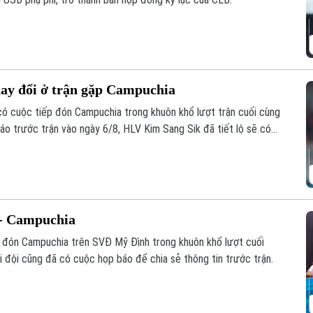
hay đổi ở trận gặp Campuchia
 có cuộc tiếp đón Campuchia trong khuôn khổ lượt trận cuối cùng
o trước trận vào ngày 6/8, HLV Kim Sang Sik đã tiết lộ sẽ có
ội hình đội tuyển Việt Nam, nhưng vẫn hướng tới chiến thắng
 - Campuchia
p đón Campuchia trên SVĐ Mỹ Đình trong khuôn khổ lượt cuối
đội cũng đã có cuộc họp báo để chia sẻ thông tin trước trận.