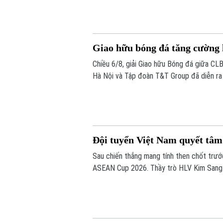
Giao hữu bóng đá tăng cường
Chiều 6/8, giải Giao hữu Bóng đá giữa CL
Hà Nội và Tập đoàn T&T Group đã diễn ra t
Đội tuyển Việt Nam quyết tâm
Sau chiến thắng mang tính then chốt trướ
ASEAN Cup 2026. Thầy trò HLV Kim Sang Si
thế trước Campuchia, quyết thắng đẹp đối