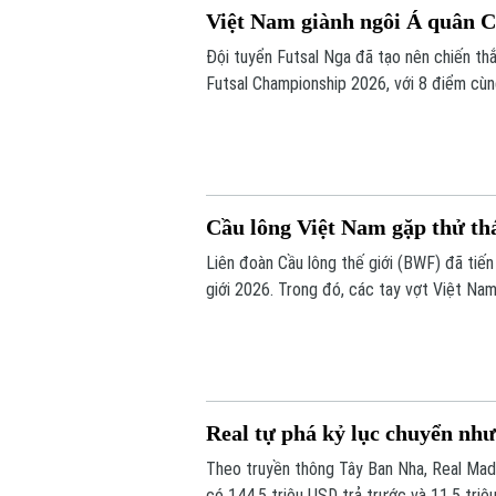
Việt Nam giành ngôi Á quân C
Đội tuyển Futsal Nga đã tạo nên chiến th
Futsal Championship 2026, với 8 điểm cùng
Nam giành ngôi Á quân tại giải đấu diễn ra
Cầu lông Việt Nam gặp thử th
Liên đoàn Cầu lông thế giới (BWF) đã tiến
giới 2026. Trong đó, các tay vợt Việt Na
Real tự phá kỷ lục chuyển n
Theo truyền thông Tây Ban Nha, Real Madr
có 144,5 triệu USD trả trước và 11,5 triệ