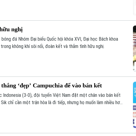
 hữu nghị
B bóng đá Nhóm Đại biểu Quốc hội khóa XVI, Đại học Bách khoa
rong không khí sôi nổi, đoàn kết và thắm tình hữu nghị.
 thắng ‘đẹp’ Campuchia để vào bán kết
c Indonesia (3-0), đội tuyển Việt Nam đặt một chân vào bán kết
k chỉ cần một trận hòa là đi tiếp, nhưng họ muốn làm nhiều hơn
 thủ đã sớm bị loại để giành ngôi nhất bảng.