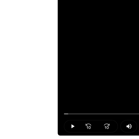
Loaded
:
1.41%
Play
Mut