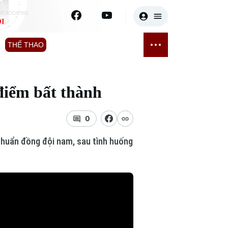
I
E
THỂ THAO
GIẢI TRÍ
ĐÃ PHÁT SÓNG
Bóng đá
Tin tức
điểm bất thành
ỡng
Quần vợt
Sao
sức khỏe
Golf
Điện ảnh
0
chuẩn đồng đội nam, sau tình huống
Thời trang
Âm nhạc