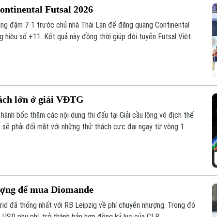
ontinental Futsal 2026
ắng đậm 7-1 trước chủ nhà Thái Lan để đăng quang Continental
 hiệu số +11. Kết quả này đồng thời giúp đội tuyển Futsal Việt
 ở xứ chùa vàng.
ách lớn ở giải VĐTG
 hành bốc thăm các nội dung thi đấu tại Giải cầu lông vô địch thế
m sẽ phải đối mặt với những thử thách cực đại ngay từ vòng 1.
hượng để mua Diomande
id đã thống nhất với RB Leipzig về phí chuyển nhượng. Trong đó
u USD phụ phí, trở thành bản hợp đồng kỷ lục của CLB.