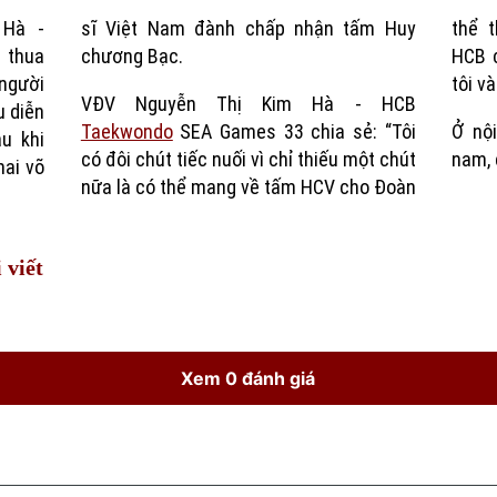
 Hà -
ấm Huy
thể t
Time
 thua
chương Bạc.
HCB c
người
tôi và
VĐV Nguyễn Thị Kim Hà - HCB
u diễn
Taekwondo
SEA Games 33 chia sẻ: “Tôi
Ở nộ
u khi
có đôi chút tiếc nuối vì chỉ thiếu một chút
nam, 
hai võ
nữa là có thể mang về tấm HCV cho Đoàn
 viết
Xem 0 đánh giá