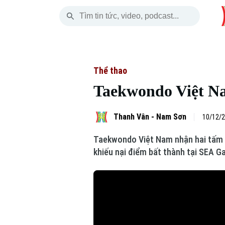
Thứ Sáu
THỜI SỰ
HÀ NỘI
THẾ GIỚI
07 Tháng 08, 2026
Hà Nội
Nhịp sống Hà Nộ
Tin tức
Thể thao
Taekwondo Việt Na
Chính trị
Người Hà Nội
Quân s
Xã hội
Khoảnh khắc Hà 
Hồ sơ
Thanh Vân - Nam Sơn
10/12/2
Taekwondo Việt Nam nhận hai tấm H
An ninh trật tự
Ẩm thực
Người V
khiếu nại điểm bất thành tại SEA G
Công nghệ
Skip Ad