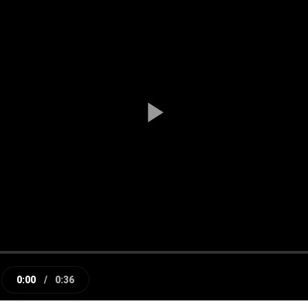
Play
Video
0:00
/
0:36
e
Current
Duration