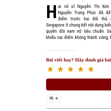
H
ai võ sĩ Nguyễn Thị Kim
sĩ Việt Nam đành chấp nhận t
Nguyễn Trọng Phúc đã để
điểm trước hai đối thủ 
Singapore ở chung kết nội dung biể
quyền đôi nam nữ tiêu chuẩn. Sa
khiếu nại điểm không thành công, 
Bài viết hay? Hãy đánh giá bài
0