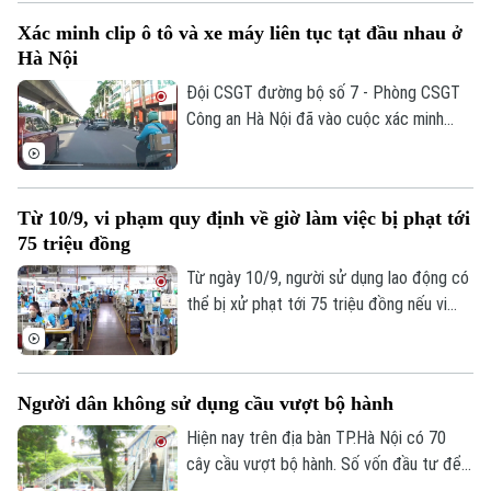
và hung hãn tại khu vực ngã tư Nguyễn
Xác minh clip ô tô và xe máy liên tục tạt đầu nhau ở
Trãi - Khuất Duy Tiến (Hà Nội).
Hà Nội
Đội CSGT đường bộ số 7 - Phòng CSGT
Công an Hà Nội đã vào cuộc xác minh
đoạn clip ghi lại cảnh tài xế ô tô và xe
máy liên tục tạt đầu, đánh võng trên
đường, trước khi ô tô hất văng xe máy
Từ 10/9, vi phạm quy định về giờ làm việc bị phạt tới
trên đường Trần Phú, phường Hà Đông.
75 triệu đồng
Từ ngày 10/9, người sử dụng lao động có
thể bị xử phạt tới 75 triệu đồng nếu vi
phạm quy định về thời giờ làm việc, làm
thêm giờ. Trong đó, hành vi bố trí người
lao động làm thêm mà không được sự
Người dân không sử dụng cầu vượt bộ hành
đồng ý có thể bị phạt từ 20-25 triệu
đồng.
Hiện nay trên địa bàn TP.Hà Nội có 70
cây cầu vượt bộ hành. Số vốn đầu tư để
xây dựng một cầu vượt đường bộ là 3-5