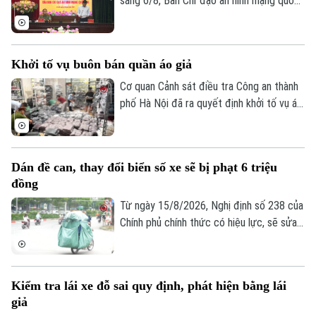
sáng 6/8, Ban Chỉ đạo an ninh mạng quốc
gia tổ chức Phiên họp thường kỳ theo
hình thức trực tiếp kết hợp trực tuyến
Liên hệ đường dây nóng (bấm để gọi)
đến điểm cầu 34 tỉnh, thành phố.
Khởi tố vụ buôn bán quần áo giả
Tòa soạn
Tòa soạn
Cơ quan Cảnh sát điều tra Công an thành
0865.116.699 (hotline)
0865.116.699
phố Hà Nội đã ra quyết định khởi tố vụ án,
khởi tố bị can đối với Đinh Công Thắng
(SN 2004, trú phường Từ Sơn, tỉnh Bắc
Ninh) về tội "Xâm phạm quyền sở hữu
Dán đề can, thay đổi biển số xe sẽ bị phạt 6 triệu
công nghiệp".
đồng
Từ ngày 15/8/2026, Nghị định số 238 của
Chính phủ chính thức có hiệu lực, sẽ sửa
đổi, bổ sung một số điều về quy định xử
phạt vi phạm hành chính về trật tự, an
toàn giao thông trong lĩnh vực giao thông
Kiểm tra lái xe đỗ sai quy định, phát hiện bằng lái
đường bộ như: trừ điểm, phục hồi điểm
giả
giấy phép lái xe. Trong đó, đáng chú ý là