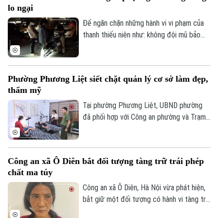
lo ngại
Để ngăn chặn những hành vi vi phạm của
thanh thiếu niên như: không đội mũ bảo
hiểm, vượt đèn đỏ, đến những hành vi
nguy hiểm như lạng lách, đánh võng, bốc
đầu xe..., lực lượng Cảnh sát giao thông
Phường Phương Liệt siết chặt quản lý cơ sở làm đẹp,
Hà Nội đang tăng cường tuần tra, kiểm
thẩm mỹ
soát và xử lý nghiêm các trường hợp vi
phạm.
Tại phường Phương Liệt, UBND phường
đã phối hợp với Công an phường và Trạm
Y tế thành lập đoàn kiểm tra liên ngành,
tiến hành kiểm tra đột xuất nhiều cơ sở
spa, chăm sóc da và thẩm mỹ trên địa
Công an xã Ô Diên bắt đối tượng tàng trữ trái phép
bàn nhằm kịp thời phát hiện, chấn chỉnh
chất ma túy
các vi phạm, bảo đảm quyền lợi và an toàn
cho người dân.
Công an xã Ô Diên, Hà Nội vừa phát hiện,
bắt giữ một đối tượng có hành vi tàng trữ
trái phép chất ma túy. Đối tượng là