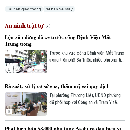
Tai nạn giao thông
tai nạn xe máy
An ninh trật tự
Xu hướng
Lộn xộn dừng đỗ xe trước cổng Bệnh Viện Mắt
Trung ương
Trước khu vực cổng Bệnh viện Mắt Trung
ương trên phố Bà Triệu, nhiều phương tiện
dừng, đỗ sát lòng đường để đón, trả
người hoặc chờ đợi. Khi lượng phương
tiện tăng cao, khu vực nhanh chóng xảy ra
Rà soát, xử lý cơ sở spa, thẩm mỹ sai quy định
ùn ứ cục bộ, tiềm ẩn nguy cơ mất an toàn
giao thông.
Tại phường Phương Liệt, UBND phường
đã phối hợp với Công an và Trạm Y tế
thành lập đoàn kiểm tra liên ngành, tiến
hành kiểm tra đột xuất nhiều cơ sở spa,
chăm sóc da và thẩm mỹ trên địa bàn
Phát hiện hơn 53.000 phụ tùng Asahi có dấu hiệu vi