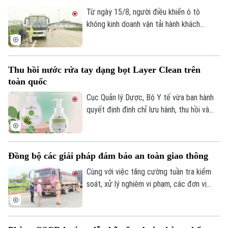
Điện ảnh
Từ ngày 15/8, người điều khiển ô tô
không kinh doanh vận tải hành khách
Thời trang
nhưng chở người có thu tiền hoặc ký hợp
đồng, nhận đặt chỗ để chở người trên xe
Âm nhạc
sẽ bị phạt từ 12 đến 14 triệu đồng. Đây
Thu hồi nước rửa tay dạng bọt Layer Clean trên
là quy định mới tại Nghị định
toàn quốc
238/2026/NĐ-CP của Chính phủ.
Cục Quản lý Dược, Bộ Y tế vừa ban hành
quyết định đình chỉ lưu hành, thu hồi và
tiêu hủy trên toàn quốc toàn bộ các lô
sản phẩm Nước rửa tay dạng bọt Layer
Clean loại chai 330ml do vi phạm nghiêm
Đồng bộ các giải pháp đảm bảo an toàn giao thông
trọng quy định về mỹ phẩm.
Cùng với việc tăng cường tuần tra kiểm
soát, xử lý nghiêm vi phạm, các đơn vị
thuộc Phòng CSGT đang đẩy mạnh tuyên
truyền pháp luật, yêu cầu các tổ chức, cá
nhân cam kết thực hiện nghiêm quy định