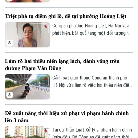
Nguyễn Văn Dũng, sinh năm 1979, bị phát
hiện đang tang trữ 0,441 gam heroin tại
Triệt phá tụ điểm ghi lô, đề tại phường Hoàng Liệt
khu vực ngã ba đường Thượng Hội - Tân
Lập.
Công an phường Hoàng Liệt, Hà Nội vừa
phát hiện, bắt quả tang một đối tượng tổ
chức đánh bạc dưới hình thức ghi số lô,
đề.
Bản quyền thuộc về Cơ quan Báo và Phát thanh Truyền hình Hà Nội Giấy
phép số: Số 63/GP-TTDT, cấp ngày 10/05/2023
Làm rõ hai thiếu niên lạng lách, đánh võng trên
đường Phạm Văn Đồng
TRANG THÔNG TIN ĐIỆN TỬ
Cảnh sát giao thông Công an thành phố
CỦA CƠ QUAN BÁO VÀ PHÁT THANH TRUYỀN HÌNH HÀ NỘI
Hà Nội vừa làm rõ việc hai thiếu niên điều
Số 3-5 Huỳnh Thúc Kháng-Phường Láng-Hà Nội
khiển xe máy lạng lách, đánh võng trên
đường Phạm Văn Đồng, gây nguy hiểm
Giám đốc: NGUYỄN THANH LIÊM
cho người tham gia giao thông.
Phó Giám đốc: Nguyễn Kim Khiêm, Nguyễn Minh Đức, Nguyễn Thành Lợi
Đề xuất nâng thời hiệu xử phạt vi phạm hành chính
lên 3 năm
Tại dự thảo Luật Xử lý vi phạm hành chính
(sửa đổi), Bộ Công an đề xuất nâng thời