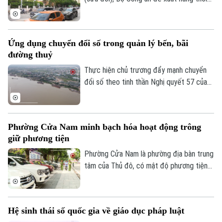
hiệu xử phạt vi phạm hành chính lên 3 năm
nhằm ngăn chặn chủ phương tiện vi phạm
giao thông lợi dụng kẽ hở để né “phạt
Ứng dụng chuyển đổi số trong quản lý bến, bãi
nguội” khi đăng kiểm.
đường thuỷ
Thực hiện chủ trương đẩy mạnh chuyển
đổi số theo tinh thần Nghị quyết 57 của
Trung ương, lực lượng Cảnh sát đường
thủy - Công an Thành phố Hà Nội đã hoàn
thành việc số hóa toàn bộ bến thủy nội
Phường Cửa Nam minh bạch hóa hoạt động trông
địa, bến bãi tập kết vật liệu xây dựng trên
giữ phương tiện
tuyến quản lý.
Phường Cửa Nam là phường địa bàn trung
tâm của Thủ đô, có mật độ phương tiện
lớn với nhiều bệnh viện, trường học, cơ
quan, trung tâm dịch vụ khiến nhu cầu gửi
xe tăng cao. Thời gian qua, phường Cửa
Hệ sinh thái số quốc gia về giáo dục pháp luật
Nam đã triển khai đồng bộ nhiều giải pháp