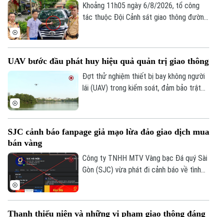
hành vi dán đề can, thay đổi biển số xe sẽ
Khoảng 11h05 ngày 6/8/2026, tổ công
bị phạt 6 triệu đồng.
tác thuộc Đội Cảnh sát giao thông đường
bộ số 1 Phòng Cảnh sát giao thông (Công
an thành phố Hà Nội) làm nhiệm vụ trên
phố Hai Bà Trưng đã phát hiện ô tô nhãn
UAV bước đầu phát huy hiệu quả quản trị giao thông
hiệu Toyota Fortuner, biển kiểm soát 17A-
080.51 đỗ xe tại vị trí có biển cấm đỗ và
Đợt thử nghiệm thiết bị bay không người
tiến hành kiểm tra theo quy định.
lái (UAV) trong kiểm soát, đảm bảo trật
tự ATGT không chỉ là một phép thử công
nghệ mà là bước chuyển dịch chiến lược
của Công an TP Hà Nội trong quản trị
SJC cảnh báo fanpage giả mạo lừa đảo giao dịch mua
không gian tầm thấp, quyết tâm xóa bỏ
bán vàng
các "điểm mù" an toàn giao thông và trật
tự đô thị.
Công ty TNHH MTV Vàng bạc Đá quý Sài
Gòn (SJC) vừa phát đi cảnh báo về tình
trạng các đối tượng lợi dụng thương hiệu
SJC để lập fanpage giả mạo, mời chào
giao dịch vàng và thu thập thông tin cá
Thanh thiếu niên và những vi phạm giao thông đáng
nhân nhằm lừa đảo khách hàng.