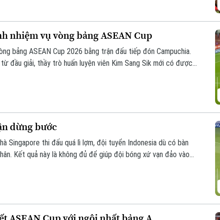
ành nhiệm vụ vòng bảng ASEAN Cup
 vòng bảng ASEAN Cup 2026 bằng trận đấu tiếp đón Campuchia.
 từ đầu giải, thầy trò huấn luyện viên Kim Sang Sik mới có được
hận dừng bước
hà Singapore thi đấu quá lì lợm, đội tuyển Indonesia dù có bàn
hân. Kết quả này là không đủ để giúp đội bóng xứ vạn đảo vào
kết ASEAN Cup với ngôi nhất bảng A