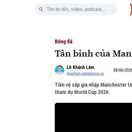
Thứ Bảy
THỜI SỰ
HÀ NỘI
THẾ GIỚI
08 Tháng 08, 2026
Hà Nội
Nhịp sống Hà Nộ
Tin tức
Bóng đá
Tân binh của Man 
Chính trị
Người Hà Nội
Quân s
Lê Khánh Lâm
Xã hội
Khoảnh khắc Hà 
Hồ sơ
08/06/2026
khanhlam.le@daihanoi.vn
An ninh trật tự
Ẩm thực
Người V
Tiền vệ sắp gia nhập Manchester Un
tham dự World Cup 2026.
Công nghệ
Skip Ad