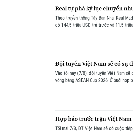
Real tự phá kỷ lục chuyển 
Theo truyền thông Tây Ban Nha, Real Madr
có 144,5 triệu USD trả trước và 11,5 triệ
Đội tuyển Việt Nam sẽ có sự 
Vào tối nay (7/8), đội tuyển Việt Nam sẽ
vòng bảng ASEAN Cup 2026. Ở buổi họp bá
những sự điều chỉnh một số vị trí trong đ
trước Campuchia.
Họp báo trước trận Việt Nam
Tối mai 7/8, ĐT Việt Nam sẽ có cuộc tiế