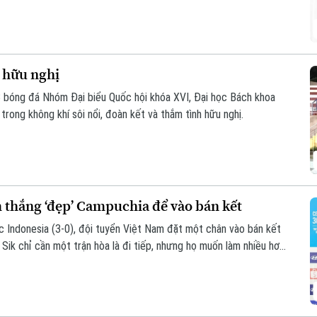
 hữu nghị
B bóng đá Nhóm Đại biểu Quốc hội khóa XVI, Đại học Bách khoa
rong không khí sôi nổi, đoàn kết và thắm tình hữu nghị.
 thắng ‘đẹp’ Campuchia để vào bán kết
c Indonesia (3-0), đội tuyển Việt Nam đặt một chân vào bán kết
k chỉ cần một trận hòa là đi tiếp, nhưng họ muốn làm nhiều hơn
 thủ đã sớm bị loại để giành ngôi nhất bảng.