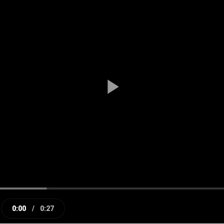
Play
Video
0:00
/
0:27
e
Current
Duration