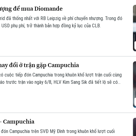
nhượng để mua Diomande
id đã thống nhất với RB Leipzig về phí chuyển nhượng. Trong đó
u USD phụ phí, trở thành bản hợp đồng kỷ lục của CLB.
thay đổi ở trận gặp Campuchia
 có cuộc tiếp đón Campuchia trong khuôn khổ lượt trận cuối cùng
o trước trận vào ngày 6/8, HLV Kim Sang Sik đã tiết lộ sẽ có
ội hình đội tuyển Việt Nam, nhưng vẫn hướng tới chiến thắng
 - Campuchia
p đón Campuchia trên SVĐ Mỹ Đình trong khuôn khổ lượt cuối