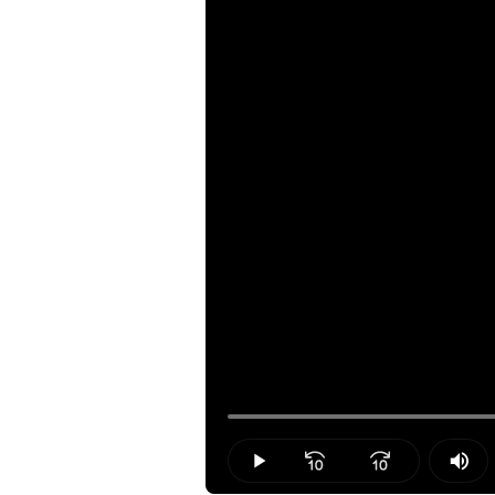
Loaded
:
36.07%
Play
Mut