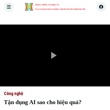
TRANG THÔNG TIN ĐIỆN TỬ
CỦA CƠ QUAN BÁO VÀ PHÁT THANH TRUYỀN HÌNH HÀ NỘI
THỜI SỰ
HÀ NỘI
THẾ GIỚI
KINH TẾ
NHÀ ĐẤT
Play
Video
Công nghệ
Tận dụng AI sao cho hiệu quả?