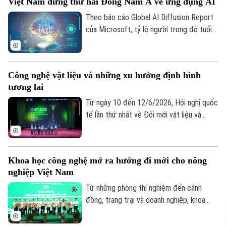
Việt Nam đứng thứ hai Đông Nam Á về ứng dụng AI
với những người trực tiếp sáng tác âm
nhạc, câu chuyện lại khác. Trí tuệ nhân tạo
Theo báo cáo Global AI Diffusion Report
có thể hỗ trợ sáng tác nhưng không thể
của Microsoft, tỷ lệ người trong độ tuổi
thay thế được quá trình thai nghén, sáng
lao động sử dụng AI tại Việt Nam đạt
tác nghệ thuật của con người.
26,5% trong quý I/2026, tăng từ 23,5%
của năm 2025. Với kết quả này, Việt Nam
Công nghệ vật liệu và những xu hướng định hình
xếp thứ hai Đông Nam Á, chỉ sau
tương lai
Singapore (hiện có tỷ lệ 63,4%), đồng thời
vượt Malaysia, Philippines và Thái Lan.
Từ ngày 10 đến 12/6/2026, Hội nghị quốc
tế lần thứ nhất về Đổi mới vật liệu và
Công nghệ - ICMIT 2026 sẽ được tổ
chức tại Trường Đại học VinUni, Hà Nội.
Đây là diễn đàn khoa học quốc tế quy mô
Khoa học công nghệ mở ra hướng đi mới cho nông
lớn, quy tụ các nhà khoa học, chuyên gia,
nghiệp Việt Nam
nhà nghiên cứu và đại diện doanh nghiệp
công nghệ trong và ngoài nước.
Từ những phòng thí nghiệm đến cánh
đồng, trang trại và doanh nghiệp, khoa
học công nghệ đang mở ra hướng đi mới
cho nông nghiệp Việt Nam. Không chỉ