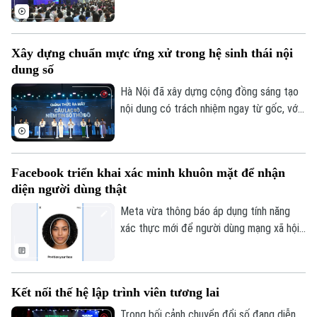
Conference 2026 diễn ra tại Hà Nội đã
mang đến nhiều góc nhìn về cách đưa AI
vào trường học theo hướng nhân văn, lấy
Xây dựng chuẩn mực ứng xử trong hệ sinh thái nội
người học làm trung tâm.
dung số
Hà Nội đã xây dựng cộng đồng sáng tạo
nội dung có trách nhiệm ngay từ gốc, với
Hội nghị KOL và Lễ ra mắt Câu lạc bộ
Niềm tin số Thủ đô, cùng thông điệp
“Trọn niềm tin số - Kiến tạo tương lai”.
Facebook triển khai xác minh khuôn mặt để nhận
diện người dùng thật
Theo dõi Hà Nội On
Meta vừa thông báo áp dụng tính năng
xác thực mới để người dùng mạng xã hội
này chứng minh tài khoản của mình thuộc
về một người thật chứ không phải sản
phẩm trí tuệ nhân tạo (AI).
Kết nối thế hệ lập trình viên tương lai
Trong bối cảnh chuyển đổi số đang diễn