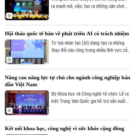
ra mạnh mẽ, việc tạo ra những sân chơi
học thuật để phát hiện và bồi dưỡng nhân
lực công nghệ trẻ ngày càng được quan
tâm. Lễ phát động cuộc thi "Python
Hội thảo quốc tế bàn về phát triển AI có trách nhiệm
Master – Đấu trường Lập trình 2026" đã
được tổ chức tại Học viện Bưu chính viễn
Trí tuệ nhân tạo (AI) đang tạo ra những
thông, thu hút đông đảo học sinh, sinh
thay đổi sâu rộng trong nhiều lĩnh vực của
viên và các chuyên gia công nghệ tham
đời sống. Những vấn đề này là nội dung
dự.
trọng tâm thảo luận tại Hội thảo khoa học
quốc tế "AI – Hiểu để đồng hành" do Đại
Nâng cao năng lực tự chủ cho ngành công nghiệp bán
học Deakin (Úc) tổ chức chiều 2/7.
dẫn Việt Nam
Bộ Khoa học và Công nghệ tổ chức Lễ ra
mắt Trung tâm Quốc gia hỗ trợ sản xuất
thử chip bán dẫn - Trung tâm cấp quốc
gia đầu tiên của Việt Nam hỗ trợ sản xuất
thử chip, đánh dấu thêm một bước đi
Kết nối khoa học, công nghệ vì sức khỏe cộng đồng
quan trọng trong quá trình phát triển