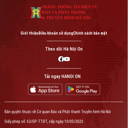
TRANG THÔNG TIN ĐIỆN TỬ
Phó Giám đốc: Nguyễn Kim Khiêm, Nguyễn Minh Đức, Nguyễn Thành Lợi
BÁO VÀ PHÁT THANH
& TRUYỀN HÌNH HÀ NỘI
Giới thiệu
Điều khoản sử dụng
Chính sách bảo mật
Theo dõi Hà Nội On
Tải ngay HANOI ON
Bản quyền thuộc về Cơ quan Báo và Phát thanh Truyền hình Hà Nội
Giấy phép số: 63/GP-TTĐT, cấp ngày 10/05/2023