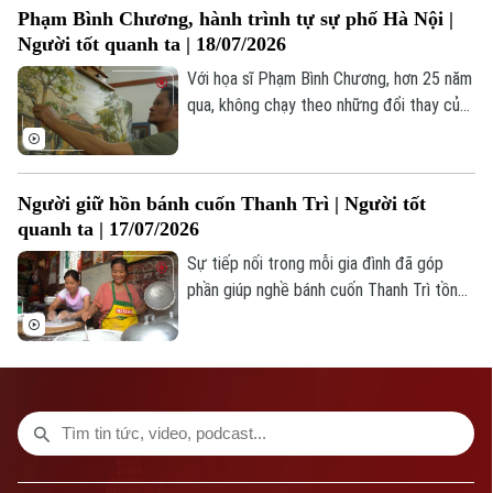
Phạm Bình Chương, hành trình tự sự phố Hà Nội |
Người tốt quanh ta | 18/07/2026
Với họa sĩ Phạm Bình Chương, hơn 25 năm
qua, không chạy theo những đổi thay của
thị trường hay xu hướng sáng tác, anh
lặng lẽ chọn phố Hà Nội làm mạch nguồn
duy nhất trong hành trình sáng tạo nghệ
Người giữ hồn bánh cuốn Thanh Trì | Người tốt
thuật của mình.
quanh ta | 17/07/2026
Sự tiếp nối trong mỗi gia đình đã góp
phần giúp nghề bánh cuốn Thanh Trì tồn
Bản quyền thuộc về Cơ quan Báo và Phát thanh Truyền hình Hà Nội Giấy
tại suốt nhiều thập kỷ. Đó cũng là nền
phép số: Số 63/GP-TTDT, cấp ngày 10/05/2023
tảng để địa phương bảo tồn và phát huy
một giá trị văn hóa vẫn đang hiện hữu
TRANG THÔNG TIN ĐIỆN TỬ
trong đời sống hôm nay.
CỦA CƠ QUAN BÁO VÀ PHÁT THANH TRUYỀN HÌNH HÀ NỘI
Số 3-5 Huỳnh Thúc Kháng-Phường Láng-Hà Nội
Giám đốc: VŨ MINH TUẤN