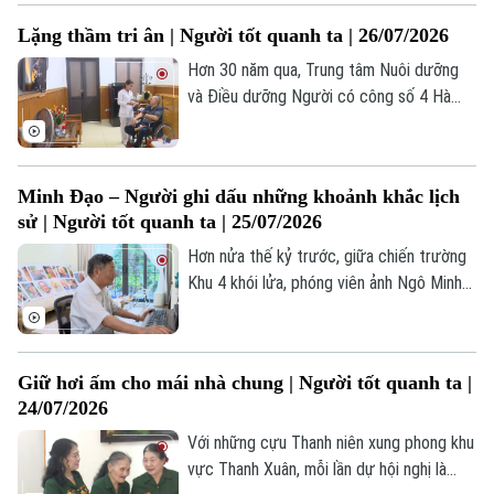
hôm nay. Tuy lúc trầm, lúc bổng nhưng
Lặng thầm tri ân | Người tốt quanh ta | 26/07/2026
Nghệ thuật Tuồng cổ ở Ngự Câu vẫn
được lưu truyền bởi những người đam mê
Hơn 30 năm qua, Trung tâm Nuôi dưỡng
môn nghệ thuật truyền thống quê hương.
và Điều dưỡng Người có công số 4 Hà
Nội đã trở thành nơi gắn bó của nhiều
thương binh, bệnh binh và người có công
trên địa bàn Thủ đô. Mỗi năm, khoảng
Minh Đạo – Người ghi dấu những khoảnh khắc lịch
4.000 lượt thương binh, bệnh binh, người
sử | Người tốt quanh ta | 25/07/2026
có công được đón tiếp, chăm sóc, điều
dưỡng tại đây.
Hơn nửa thế kỷ trước, giữa chiến trường
Khu 4 khói lửa, phóng viên ảnh Ngô Minh
Đạo của Thông tấn xã Việt Nam đã có
mặt ở những nơi ác liệt nhất để ghi lại
Theo dõi Hà Nội On
cuộc chiến đấu của quân và dân ta.
Giữ hơi ấm cho mái nhà chung | Người tốt quanh ta |
24/07/2026
Với những cựu Thanh niên xung phong khu
vực Thanh Xuân, mỗi lần dự hội nghị là