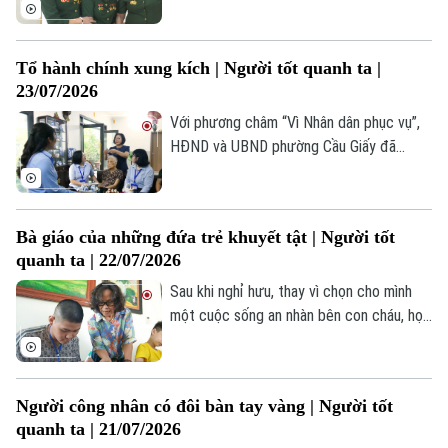
một lần họ được gặp lại đồng đội. Những
cái bắt tay thật chặt, những nụ cười, lời
hỏi han chân tình… như xóa nhòa khoảng
Tổ hành chính xung kích | Người tốt quanh ta |
cách thời gian, đưa họ về lại những năm
23/07/2026
tháng cùng đi mở đường, tải đạn.
Với phương châm “Vì Nhân dân phục vụ”,
HĐND và UBND phường Cầu Giấy đã
thành lập ba Tổ hành chính xung kích. Bất
cứ khi nào nhận được thông tin từ cơ sở,
các tổ lại lên đường, mang dịch vụ hành
Bà giáo của những đứa trẻ khuyết tật | Người tốt
chính đến tận nhà người dân.
quanh ta | 22/07/2026
Sau khi nghỉ hưu, thay vì chọn cho mình
một cuộc sống an nhàn bên con cháu, họa
sĩ - nhà giáo Bùi Thị Thái Hà tiếp tục hành
trình giảng dạy của mình tại nhiều câu lạc
bộ tranh thiếu nhi, đặc biệt tại các trung
Người công nhân có đôi bàn tay vàng | Người tốt
tâm bảo trợ trẻ em khuyết tật, có hoàn
quanh ta | 21/07/2026
cảnh khó khăn.