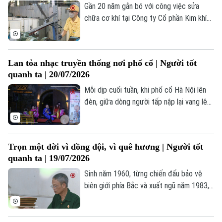
Gần 20 năm gắn bó với công việc sửa
chữa cơ khí tại Công ty Cổ phần Kim khí
Thăng Long, anh Nguyễn Văn Thịnh không
Liên hệ đường dây nóng (bấm để gọi)
chỉ được biết đến là người thợ lành nghề
Tòa soạn
Tòa soạn
mà còn là một tấm gương tiêu biểu trong
Lan tỏa nhạc truyền thống nơi phố cổ | Người tốt
phong trào thi đua lao động giỏi, lao động
0865.116.699 (hotline)
0865.116.699
quanh ta | 20/07/2026
sáng tạo.
Mỗi dịp cuối tuần, khi phố cổ Hà Nội lên
đèn, giữa dòng người tấp nập lại vang lên
những câu hát chèo, hát văn – những
thanh âm đã theo suốt chiều dài văn hóa
dân tộc.
Trọn một đời vì đồng đội, vì quê hương | Người tốt
quanh ta | 19/07/2026
Sinh năm 1960, từng chiến đấu bảo vệ
biên giới phía Bắc và xuất ngũ năm 1983,
cựu chiến binh Đinh Xuân Long tiếp tục
dấn thân vào "mặt trận" mới trong thời
bình.