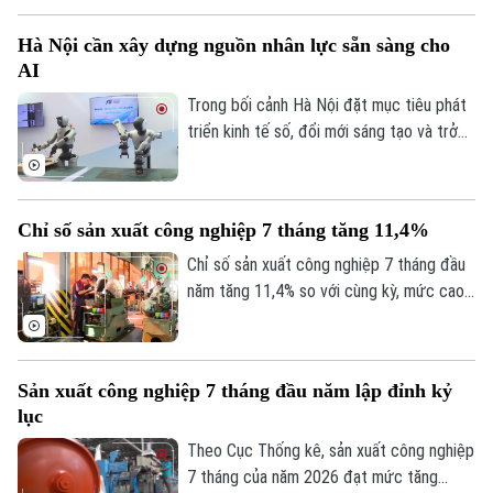
Số 3-5 Huỳnh Thúc Kháng-Phường Láng-Hà Nội
bơm ròng cuối tuần. Lãi suất liên ngân
Hà Nội cần xây dựng nguồn nhân lực sẵn sàng cho
hàng qua đêm về dưới ngưỡng 1%/năm là
Giám đốc: VŨ MINH TUẤN
AI
tín hiệu cho thấy áp lực thanh khoản hệ
Phó Giám đốc: Nguyễn Kim Khiêm, Nguyễn Minh Đức, Nguyễn Thành Lợi
thống đã giảm mạnh, đặc biệt ở các kỳ
Trong bối cảnh Hà Nội đặt mục tiêu phát
hạn rất ngắn.
triển kinh tế số, đổi mới sáng tạo và trở
thành trung tâm công nghệ của cả nước,
xây dựng nguồn nhân lực sẵn sàng cho AI
không còn là lựa chọn mà đã trở thành
Chỉ số sản xuất công nghiệp 7 tháng tăng 11,4%
yêu cầu cấp thiết, quyết định năng lực
cạnh tranh của doanh nghiệp và của chính
Chỉ số sản xuất công nghiệp 7 tháng đầu
nền kinh tế Thủ đô.
năm tăng 11,4% so với cùng kỳ, mức cao
nhất trong nhiều năm trở lại đây. Kết quả
này cho thấy đà phục hồi và mở rộng sản
xuất tiếp tục được duy trì trên cả nước.
Sản xuất công nghiệp 7 tháng đầu năm lập đỉnh kỷ
lục
Theo Cục Thống kê, sản xuất công nghiệp
7 tháng của năm 2026 đạt mức tăng