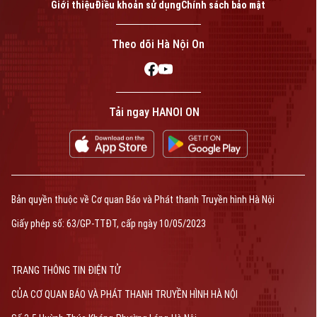
Giới thiệu
Điều khoản sử dụng
Chính sách bảo mật
Theo dõi Hà Nội On
Tải ngay HANOI ON
Bản quyền thuộc về Cơ quan Báo và Phát thanh Truyền hình Hà Nội
Giấy phép số: 63/GP-TTĐT, cấp ngày 10/05/2023
TRANG THÔNG TIN ĐIỆN TỬ
CỦA CƠ QUAN BÁO VÀ PHÁT THANH TRUYỀN HÌNH HÀ NỘI