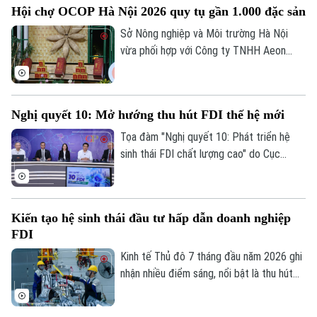
Hội chợ OCOP Hà Nội 2026 quy tụ gần 1.000 đặc sản
Sở Nông nghiệp và Môi trường Hà Nội
vừa phối hợp với Công ty TNHH Aeon
Mall Việt Nam khai mạc Hội chợ Xúc tiến
thương mại nông nghiệp, sản phẩm OCOP
Hà Nội tại Trung tâm thương mại Aeon
Nghị quyết 10: Mở hướng thu hút FDI thế hệ mới
Mall Hà Đông.
Tọa đàm "Nghị quyết 10: Phát triển hệ
sinh thái FDI chất lượng cao" do Cục
Thông tin và Truyền thông Chính phủ tổ
chức chiều 7/8 đánh dấu bước chuyển
trong tư duy về đầu tư nước ngoài, từ ưu
Kiến tạo hệ sinh thái đầu tư hấp dẫn doanh nghiệp
tiên thu hút vốn sang phát triển khu vực
FDI
kinh tế có vốn đầu tư nước ngoài theo
hướng chất lượng, hiệu quả và có sức lan
Kinh tế Thủ đô 7 tháng đầu năm 2026 ghi
tỏa, qua đó biến nguồn lực bên ngoài
nhận nhiều điểm sáng, nổi bật là thu hút
thành động lực tăng cường nội lực của
3.388 triệu USD vốn FDI, riêng tháng 7
nền kinh tế.
đạt 133,2 triệu USD. Đáng chú ý, cơ cấu