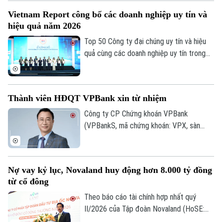
FDI tiếp tục chuyển dịch theo hướng ưu
Vietnam Report công bố các doanh nghiệp uy tín và
tiên công nghệ cao, đổi mới sáng tạo,
hiệu quả năm 2026
dịch vụ số và R&D, giảm dần các dự án sử
dụng nhiều đất và lao động.
Top 50 Công ty đại chúng uy tín và hiệu
quả cùng các doanh nghiệp uy tín trong
lĩnh vực tài chính, ngân hàng, bảo hiểm và
công nghệ năm 2026 vừa được công bố
tại Hà Nội. Bảng xếp hạng nhằm ghi nhận
Thành viên HĐQT VPBank xin từ nhiệm
những doanh nghiệp có hiệu quả hoạt
động, năng lực quản trị, đổi mới và uy tín
Công ty CP Chứng khoán VPBank
trên thị trường.
(VPBankS, mã chứng khoán: VPX, sàn
Theo dõi Hà Nội On
HoSE) vừa công bố nhận được đơn từ
nhiệm của ông Nguyễn Lương Tân - thành
viên HĐQT.
Nợ vay kỷ lục, Novaland huy động hơn 8.000 tỷ đồng
từ cổ đông
Theo báo cáo tài chính hợp nhất quý
II/2026 của Tập đoàn Novaland (HoSE:
NVL), nợ phải trả tiếp tục chiếm gần 75%