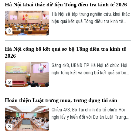
Hà Nội khai thác dữ liệu Tổng điều tra kinh tế 2026
Hà Nội sẽ tập trung nghiên cứu, khai thác
hiệu quả kết quả Tổng điều tra kinh tế
năm 2026 để phục vụ hoạch định chính
sách, xây dựng kịch bản phát triển kinh tế
- xã hội. Đây là chỉ đạo của Phó Chủ tịch
Hà Nội công bố kết quả sơ bộ Tổng điều tra kinh tế
UBND thành phố Hà Nội Nguyễn Xuân
2026
Lưu, Trưởng Ban Chỉ đạo Tổng điều tra
kinh tế năm 2026 thành phố tại Hội nghị
Sáng 4/8, UBND TP Hà Nội tổ chức Hội
tổng kết và công bố kết quả sơ bộ Tổng
nghị tổng kết và công bố kết quả sơ bộ
điều tra kinh tế năm 2026.
Tổng điều tra kinh tế năm 2026. Hội nghị
do Phó Chủ tịch UBND thành phố Nguyễn
Xuân Lưu, Trưởng Ban Chỉ đạo Tổng điều
Hoàn thiện Luật trưng mua, trưng dụng tài sản
tra kinh tế năm 2026 thành phố Hà Nội
chủ trì.
Chiều 4/8, Bộ Tài chính đã tổ chức Hội
nghị lấy ý kiến đối với Dự án Luật Trưng
mua, trưng dụng tài sản (sửa đổi), nhằm
hoàn thiện cơ sở pháp lý về huy động