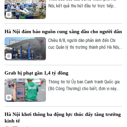
livestream bán nông sản, vừa hỗ trợ tiêu
Nội, kết quả thu hút đầu tư trực tiếp
thụ sản phẩm, vừa lan tỏa tinh thần
nước ngoài (FDI) trong 7 tháng năm 2026
chuyển đổi số đến người dân.
đã phản ánh sự chuyển dịch mạnh mẽ về
chất lượng dòng vốn theo hướng công
Hà Nội đảm bảo nguồn cung xăng dầu cho người dân
nghệ cao và đổi mới sáng tạo.
Chiều 8/8, người dân phản ánh đến Chi
cục Quản lý thị trường thành phố Hà Nội,
Sở Công Thương Hà Nội việc Cửa hàng
xăng dầu 386, tại số 7 đường Phạm Văn
Đồng, phường Xuân Đỉnh, có thời điểm
Grab bị phạt gần 1,4 tỷ đồng
không bán xăng, chỉ bán dầu.
Thông tin từ Ủy ban Cạnh tranh Quốc gia
(Bộ Công Thương) cho biết, đơn vị này
vừa ban hành quyết định xử phạt vi phạm
hành chính Công ty TNHH Grab với tổng
số tiền 1,36 tỷ đồng, do 6 hành vi vi phạm
Hà Nội khơi thông ba động lực thúc đẩy tăng trưởng
quy định về bảo vệ quyền lợi người tiêu
kinh tế
dùng.