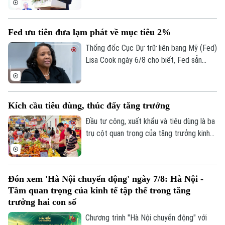
tổng nguồn vốn, tăng lên 193.400 tỷ đồng
vào cuối quý II. Với số tiền dự kiến huy
Fed ưu tiên đưa lạm phát về mục tiêu 2%
động hơn 8.006 tỷ đồng, Novaland sẽ ưu
tiên 5.953 tỷ đồng để thanh toán các
Thống đốc Cục Dự trữ liên bang Mỹ (Fed)
khoản nợ, nghĩa vụ tài chính và các khoản
Lisa Cook ngày 6/8 cho biết, Fed sẵn
phải trả quá hạn của công ty.
sàng tăng lãi suất trở lại nếu lạm phát
không giảm theo kỳ vọng, nhấn mạnh ưu
tiên hiện nay vẫn là đưa lạm phát về mục
Kích cầu tiêu dùng, thúc đẩy tăng trưởng
tiêu 2%.
Đầu tư công, xuất khẩu và tiêu dùng là ba
trụ cột quan trọng của tăng trưởng kinh
tế. Trong bối cảnh Việt Nam đặt mục tiêu
tăng trưởng hai con số, việc thúc đẩy
sức mua trong nước thông qua các
Đón xem 'Hà Nội chuyển động' ngày 7/8: Hà Nội -
chương trình khuyến mãi, kích cầu tiêu
Tầm quan trọng của kinh tế tập thể trong tăng
dùng đang trở thành giải pháp quan trọng,
trưởng hai con số
vừa hỗ trợ doanh nghiệp mở rộng thị
Chương trình "Hà Nội chuyển động" với
trường, vừa tạo thêm động lực cho tăng