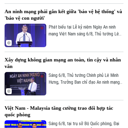
Trong đó, Dự án Luật Phát triển đô thị
An ninh mạng phải gắn kết giữa 'bảo vệ hệ thống' và
được kỳ vọng tháo gỡ điểm nghẽn về thể
'bảo vệ con người'
chế, hạ tầng, nguồn lực và quản trị, thúc
đẩy các đô thị phát triển nhanh, bền
Phát biểu tại Lễ kỷ niệm Ngày An ninh
vững.
mạng Việt Nam sáng 6/8, Thủ tướng Lê
Minh Hưng - Trưởng Ban Chỉ đạo An ninh
mạng quốc gia yêu cầu công tác bảo đảm
an ninh mạng phải gắn kết chặt chẽ giữa
Xây dựng không gian mạng an toàn, tin cậy và nhân
"bảo vệ hệ thống" và "bảo vệ con người",
văn
lấy sự an toàn, bình yên và hạnh phúc của
Nhân dân làm thước đo cao nhất cho mọi
Sáng 6/8, Thủ tướng Chính phủ Lê Minh
chính sách.
Hưng, Trưởng Ban chỉ đạo An ninh mạng
quốc gia đã dự lễ kỷ niệm Ngày An ninh
mạng Việt Nam (6/8/2024 – 6/8/2026).
Chương trình nằm trong khuôn khổ chuỗi
Việt Nam - Malaysia tăng cường trao đổi hợp tác
hoạt động do Ban Chỉ đạo An ninh mạng
quốc phòng
quốc gia phối hợp với Bộ Công an tổ chức
với chủ đề “Vì một không gian mạng nhân
Sáng 6/8, tại trụ sở Bộ Quốc phòng, Đại