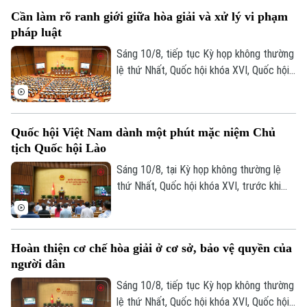
bình Liên hợp quốc tại Phái bộ UNMISS,
Cần làm rõ ranh giới giữa hòa giải và xử lý vi phạm
Cộng hòa Nam Sudan và Phái bộ UNISFA,
pháp luật
khu vực Abyei.
Sáng 10/8, tiếp tục Kỳ họp không thường
lệ thứ Nhất, Quốc hội khóa XVI, Quốc hội
thảo luận tại hội trường về Dự án Luật
Hòa giải ở cơ sở (sửa đổi).
Quốc hội Việt Nam dành một phút mặc niệm Chủ
tịch Quốc hội Lào
Sáng 10/8, tại Kỳ họp không thường lệ
thứ Nhất, Quốc hội khóa XVI, trước khi
tiến hành các nội dung theo chương trình,
Quốc hội đã dành một phút mặc niệm
Chuyên mục
tưởng nhớ đồng chí Saysomphone
Hoàn thiện cơ chế hòa giải ở cơ sở, bảo vệ quyền của
Thời sự
Phomvihane, Ủy viên Bộ Chính trị, Chủ tịch
người dân
Quốc hội nước Cộng hòa Dân chủ Nhân
dân Lào
Sáng 10/8, tiếp tục Kỳ họp không thường
Hà Nội
Hà Nội
lệ thứ Nhất, Quốc hội khóa XVI, Quốc hội