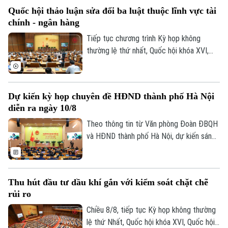
dự án Luật sửa đổi, bổ sung một số điều
Quốc hội thảo luận sửa đổi ba luật thuộc lĩnh vực tài
của Luật Ngân hàng Nhà nước Việt Nam,
chính - ngân hàng
Luật Phòng, chống rửa tiền và Luật Các
tổ chức tín dụng.
Tiếp tục chương trình Kỳ họp không
thường lệ thứ nhất, Quốc hội khóa XVI,
hôm nay (9/8), Quốc hội họp phiên toàn
thể ở hội trường để cho ý kiến đối với
một số dự án luật thuộc lĩnh vực tài chính
Dự kiến kỳ họp chuyên đề HĐND thành phố Hà Nội
- ngân hàng, xuất bản và tư pháp.
Theo dõi Hà Nội On
diễn ra ngày 10/8
Theo thông tin từ Văn phòng Đoàn ĐBQH
và HĐND thành phố Hà Nội, dự kiến sáng
10/8, HĐND thành phố Hà Nội khóa XVII,
nhiệm kỳ 2026-2031 sẽ tổ chức kỳ họp
thứ sáu (kỳ họp chuyên đề) để xem xét,
Thu hút đầu tư dầu khí gắn với kiểm soát chặt chẽ
quyết định các nội dung quan trọng thuộc
rủi ro
thẩm quyền.
Chiều 8/8, tiếp tục Kỳ họp không thường
lệ thứ Nhất, Quốc hội khóa XVI, Quốc hội