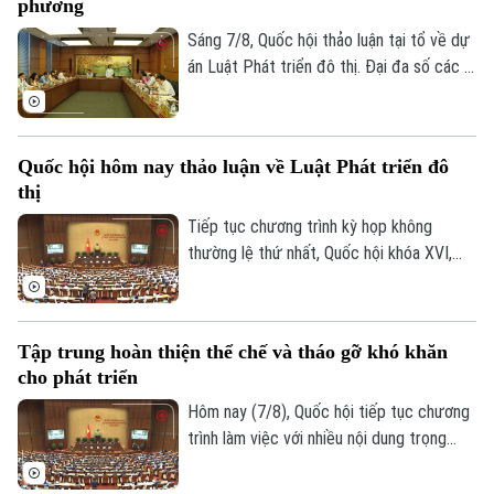
0865.116.699 (hotline)
0865.116.699
phương
Trung ương tháo gỡ từng vướng mắc, dự
thảo luật mở rộng quyền chủ động cho
Sáng 7/8, Quốc hội thảo luận tại tổ về dự
địa phương, đi cùng trách nhiệm giải trình.
án Luật Phát triển đô thị. Đại đa số các ý
kiến đánh giá cao dự án có sự đổi mới tư
duy làm luật mạnh mẽ. Tuy nhiên, đại biểu
cho rằng việc xây dựng cơ chế đặc thù
Quốc hội hôm nay thảo luận về Luật Phát triển đô
phải căn cứ vào tình hình, đặc điểm của
thị
mỗi địa phương.
Tiếp tục chương trình kỳ họp không
thường lệ thứ nhất, Quốc hội khóa XVI,
hôm nay (7/8), Quốc hội nghe trình bày Tờ
trình và Báo cáo thẩm tra về ba dự án
luật quan trọng, trong đó có Luật Phát
Tập trung hoàn thiện thể chế và tháo gỡ khó khăn
triển đô thị.
cho phát triển
Hôm nay (7/8), Quốc hội tiếp tục chương
trình làm việc với nhiều nội dung trọng
tâm về công tác lập pháp và xem xét các
cơ chế, chính sách phát triển đặc thù.