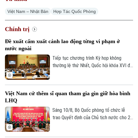
Việt Nam – Nhật Bản
Hợp Tác Quốc Phòng
Chính trị
Đề xuất cấm xuất cảnh lao động từng vi phạm ở
nước ngoài
Tiếp tục chương trình Kỳ họp không
thường lệ thứ Nhất, Quốc hội khóa XVI đã
thảo luận ở hội trường về dự án Luật sửa
đổi, bổ sung một số điều của Luật Người
lao động Việt Nam đi làm việc ở nước
Việt Nam cử thêm sĩ quan tham gia gìn giữ hòa bình
ngoài theo hợp đồng.
LHQ
Sáng 10/8, Bộ Quốc phòng tổ chức lễ
trao Quyết định của Chủ tịch nước cho 2
sĩ quan Quân đội nhân dân Việt Nam lên
đường thực hiện nhiệm vụ gìn giữ hòa