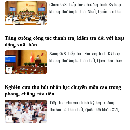
Chiều 9/8, tiếp tục chương trình Kỳ họp
không thường lệ thứ Nhất, Quốc hội thảo
luận ở hội trường về dự án Luật Phổ biến,
giáo dục pháp luật (sửa đổi).
Tăng cường công tác thanh tra, kiểm tra đối với hoạt
động xuất bản
Sáng 9/8, tiếp tục chương trình Kỳ họp
không thường lệ thứ nhất, Quốc hội thảo
luận ở hội trường về dự án Luật sửa đổi,
bổ sung một số điều của Luật Xuất bản.
Nghiên cứu thu hút nhân lực chuyên môn cao trong
phòng, chống rửa tiền
Tiếp tục chương trình Kỳ họp không
thường lệ thứ nhất, Quốc hội khóa XVI,
sáng nay (9/8), Quốc hội họp phiên toàn
thể tại hội trường để cho ý kiến đối với