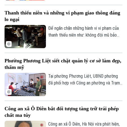
SJC để lập fanpage giả mạo, mời chào
Tin tức
Đã phát sóng
giao dịch vàng và thu thập thông tin cá
Golf
Thanh thiếu niên và những vi phạm giao thông đáng
nhân nhằm lừa đảo khách hàng.
Sao
lo ngại
Điện ảnh
Để ngăn chặn những hành vi vi phạm của
thanh thiếu niên như: không đội mũ bảo
Thời trang
hiểm, vượt đèn đỏ, đến những hành vi
nguy hiểm như lạng lách, đánh võng, bốc
Âm nhạc
đầu xe..., lực lượng Cảnh sát giao thông
Phường Phương Liệt siết chặt quản lý cơ sở làm đẹp,
Hà Nội đang tăng cường tuần tra, kiểm
thẩm mỹ
soát và xử lý nghiêm các trường hợp vi
phạm.
Tại phường Phương Liệt, UBND phường
đã phối hợp với Công an phường và Trạm
Y tế thành lập đoàn kiểm tra liên ngành,
tiến hành kiểm tra đột xuất nhiều cơ sở
spa, chăm sóc da và thẩm mỹ trên địa
Công an xã Ô Diên bắt đối tượng tàng trữ trái phép
bàn nhằm kịp thời phát hiện, chấn chỉnh
chất ma túy
các vi phạm, bảo đảm quyền lợi và an toàn
cho người dân.
Công an xã Ô Diên, Hà Nội vừa phát hiện,