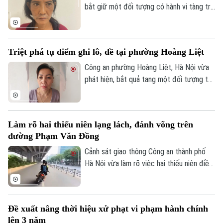
bắt giữ một đối tượng có hành vi tàng trữ
trái phép chất ma túy. Đối tượng là
Nguyễn Văn Dũng, sinh năm 1979, bị phát
hiện đang tang trữ 0,441 gam heroin tại
Triệt phá tụ điểm ghi lô, đề tại phường Hoàng Liệt
khu vực ngã ba đường Thượng Hội - Tân
Lập.
Công an phường Hoàng Liệt, Hà Nội vừa
phát hiện, bắt quả tang một đối tượng tổ
chức đánh bạc dưới hình thức ghi số lô,
đề.
Làm rõ hai thiếu niên lạng lách, đánh võng trên
đường Phạm Văn Đồng
Cảnh sát giao thông Công an thành phố
Hà Nội vừa làm rõ việc hai thiếu niên điều
khiển xe máy lạng lách, đánh võng trên
đường Phạm Văn Đồng, gây nguy hiểm
cho người tham gia giao thông.
Đề xuất nâng thời hiệu xử phạt vi phạm hành chính
lên 3 năm