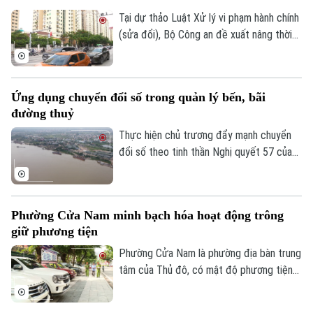
Tại dự thảo Luật Xử lý vi phạm hành chính
(sửa đổi), Bộ Công an đề xuất nâng thời
hiệu xử phạt vi phạm hành chính lên 3 năm
Theo dõi Hà Nội On
nhằm ngăn chặn chủ phương tiện vi phạm
giao thông lợi dụng kẽ hở để né “phạt
Ứng dụng chuyển đổi số trong quản lý bến, bãi
nguội” khi đăng kiểm.
đường thuỷ
Thực hiện chủ trương đẩy mạnh chuyển
đổi số theo tinh thần Nghị quyết 57 của
Trung ương, lực lượng Cảnh sát đường
thủy - Công an Thành phố Hà Nội đã hoàn
thành việc số hóa toàn bộ bến thủy nội
Phường Cửa Nam minh bạch hóa hoạt động trông
địa, bến bãi tập kết vật liệu xây dựng trên
giữ phương tiện
tuyến quản lý.
Phường Cửa Nam là phường địa bàn trung
tâm của Thủ đô, có mật độ phương tiện
lớn với nhiều bệnh viện, trường học, cơ
quan, trung tâm dịch vụ khiến nhu cầu gửi