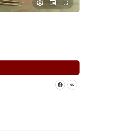
Picture-
Fullscreen
in-
Picture