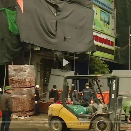
Play
Video