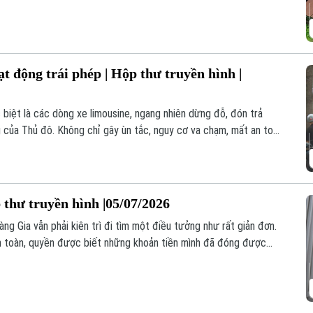
hịu những hệ lụy từ việc chậm triển khai của chủ đầu tư dự án.
t động trái phép | Hộp thư truyền hình |
c biệt là các dòng xe limousine, ngang nhiên dừng đỗ, đón trả
g của Thủ đô. Không chỉ gây ùn tắc, nguy cơ va chạm, mất an toàn
ến nhiều tuyến phố thành các "bến cóc" làm mất mỹ quan, trật tự
 thư truyền hình |05/07/2026
g Gia vẫn phải kiên trì đi tìm một điều tưởng như rất giản đơn.
n toàn, quyền được biết những khoản tiền mình đã đóng được
 những quy định của pháp luật.