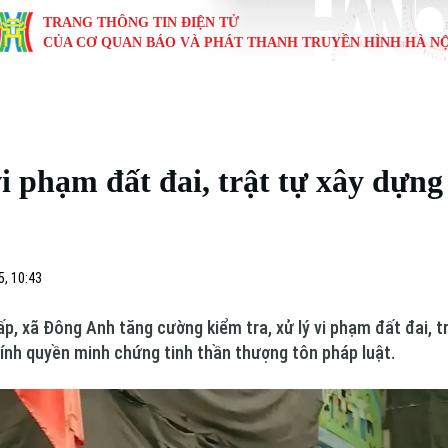
TRANG THÔNG TIN ĐIỆN TỬ
CỦA CƠ QUAN BÁO VÀ PHÁT THANH TRUYỀN HÌNH HÀ NỘ
KINH TẾ
NHÀ ĐẤT
TÀU VÀ XE
GIÁO DỤC
VĂN HÓA
SỨC KHỎ
i
Tin tức
Tin tức
Ô tô
Tin tức
Tin tức
Y tế
i phạm đất đai, trật tự xây dựng
ự
Cafe sáng
Đầu tư
Tàu
Tuyển sinh
Làng nghề
Dinh dư
Nội
Tài chính Ngân hàng
Căn hộ
Xe máy
Hướng nghiệp
Di tích
Tư vấn 
5, 10:43
iệt 4 phương
Doanh nghiệp
Đất đai
Thị trường
ấp, xã Đông Anh tăng cường kiểm tra, xử lý vi phạm đất đai, 
Kinh nghiệm
Đánh giá
ính quyền minh chứng tinh thần thượng tôn pháp luật.