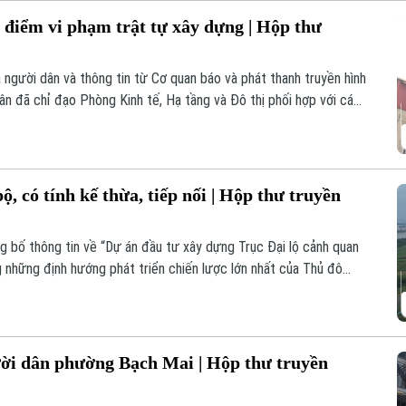
điểm vi phạm trật tự xây dựng | Hộp thư
a người dân và thông tin từ Cơ quan báo và phát thanh truyền hình
n đã chỉ đạo Phòng Kinh tế, Hạ tầng và Đô thị phối hợp với các
 hồ sơ pháp lý, hiện trạng công trình xây dựng tại ngõ 21 Lê Văn
, có tính kế thừa, tiếp nối | Hộp thư truyền
g bố thông tin về “Dự án đầu tư xây dựng Trục Đại lộ cảnh quan
những định hướng phát triển chiến lược lớn nhất của Thủ đô
phương án giải phóng mặt bằng hiện tại, người dân hiện hữu mong
 định cư và an sinh.
ời dân phường Bạch Mai | Hộp thư truyền