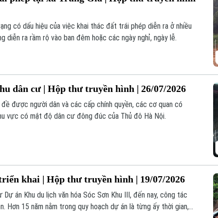
ạng có dấu hiệu của việc khai thác đất trái phép diễn ra ở nhiều
g diễn ra rầm rộ vào ban đêm hoặc các ngày nghỉ, ngày lễ.
hu dân cư | Hộp thư truyền hình | 26/07/2026
n đề được người dân và các cấp chính quyền, các cơ quan có
 khu vực có mật độ dân cư đông đúc của Thủ đô Hà Nội.
riển khai | Hộp thư truyền hình | 19/07/2026
ư Dự án Khu du lịch văn hóa Sóc Sơn Khu III, đến nay, công tác
. Hơn 15 năm nằm trong quy hoạch dự án là từng ấy thời gian,