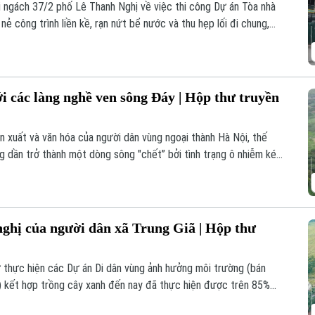
i ngách 37/2 phố Lê Thanh Nghị về việc thi công Dự án Tòa nhà
ẻ công trình liền kề, rạn nứt bể nước và thu hẹp lối đi chung,
 cuộc kiểm tra, xác định nguyên nhân và yêu cầu chủ đầu tư
toàn và quyền lợi chính đáng cho người dân.
ới các làng nghề ven sông Đáy | Hộp thư truyền
n xuất và văn hóa của người dân vùng ngoại thành Hà Nội, thế
g dần trở thành một dòng sông "chết” bởi tình trạng ô nhiễm kéo
ợc người dân phản ánh là tình trạng xả thải từ các làng nghề ven
nghị của người dân xã Trung Giã | Hộp thư
cư thực hiện các Dự án Di dân vùng ảnh hưởng môi trường (bán
) kết hợp trồng cây xanh đến nay đã thực hiện được trên 85%
còn tồn tại của các hộ dân đang được chính quyền xã Trung Giã