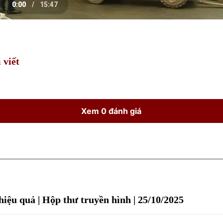
0:00
/
15:47
e
Current
Duration
Time
 viết
Xem 0 đánh giá
hiệu quả | Hộp thư truyền hình | 25/10/2025