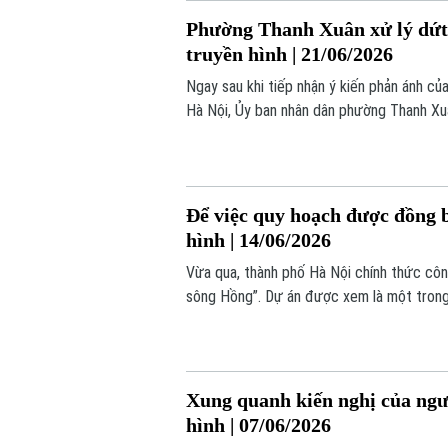
Phường Thanh Xuân xử lý dứt 
truyền hình | 21/06/2026
Ngay sau khi tiếp nhận ý kiến phản ánh củ
Hà Nội, Ủy ban nhân dân phường Thanh Xuâ
đơn vị liên quan tiến hành rà soát toàn bộ
Lương.
Để việc quy hoạch được đồng bộ
hình | 14/06/2026
Vừa qua, thành phố Hà Nội chính thức côn
sông Hồng”. Dự án được xem là một trong 
trong nhiều thập niên tới. Tuy nhiên, với 
muốn được quan tâm đến chính sách về tái
Xung quanh kiến nghị của ngư
hình | 07/06/2026