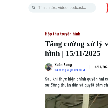
Thứ Năm
THỜI SỰ
HÀ NỘI
THẾ GIỚI
06 Tháng 08, 2026
Hà Nội
Nhịp sống Hà Nộ
Tin tức
Hộp thư truyền hình
Tăng cường xử lý v
Chính trị
Người Hà Nội
Quân s
hình | 15/11/2025
Xã hội
Khoảnh khắc Hà 
Hồ sơ
Xuân Song
An ninh trật tự
Ẩm thực
16/11/202
Người V
xuansong.vu@daihanoi.vn
Sau khi thực hiện chính quyền hai c
Công nghệ
sự đồng thuận dân và quyết tâm ch
Skip Ad