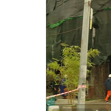
Loaded
:
0.00%