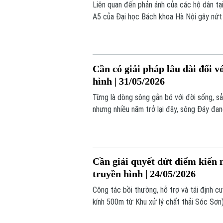
Liên quan đến phản ánh của các hộ dân tạ
A5 của Đại học Bách khoa Hà Nội gây nứt n
UBND phường Bạch Mai đã nhanh chóng vào
điều chỉnh biện pháp thi công đảm bảo an 
Cần có giải pháp lâu dài đối v
hình | 31/05/2026
Từng là dòng sông gắn bó với đời sống, sả
nhưng nhiều năm trở lại đây, sông Đáy đan
dài. Một trong những nguyên nhân chính đư
sông.
Cần giải quyết dứt điểm kiến 
truyền hình | 24/05/2026
Công tác bồi thường, hỗ trợ và tái định 
kính 500m từ Khu xử lý chất thải Sóc Sơn
khối lượng. Một số vướng mắc, kiến nghị 