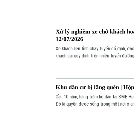
hơn 100 hộ dân tại xã Sóc Sơn phải gánh c
Xử lý nghiêm xe chở khách hoạ
12/07/2026
Xe khách liên tỉnh chạy tuyến cố định, đặ
khách sai quy định trên nhiều tuyến đườn
giao thông, những phương tiện này còn bi
đô thị.
Khu dân cư bị lãng quên | Hộp
Gần 10 năm, hàng trăm hộ dân tại SME Hoàn
Đó là quyền được sống trong một nơi ở a
quản lý ra sao và quyền được bảo vệ bằng