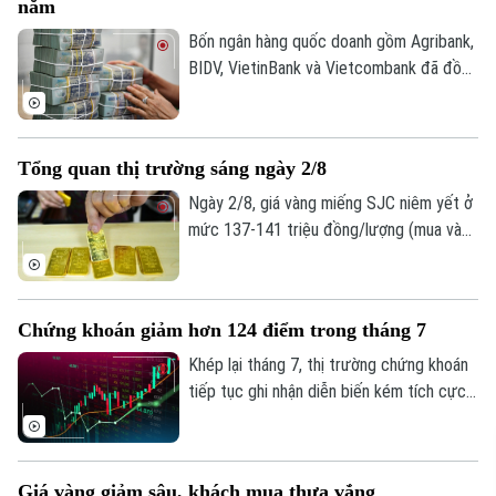
năm
cùng thời điểm ngày 2/8. Về tỷ giá trung
tâm, sáng 3/8 Ngân hàng Nhà nước công
Bốn ngân hàng quốc doanh gồm Agribank,
bố ở mức 25.358 đồng/USD, tăng 20
BIDV, VietinBank và Vietcombank đã đồng
đồng so với ngày 2/8.
loạt công bố báo cáo tài chính quý II và 6
tháng đầu năm với kết quả kinh doanh tiếp
tục khởi sắc. Tuy nhiên, tốc độ tăng
Tổng quan thị trường sáng ngày 2/8
trưởng, chất lượng tài sản và mức trích
lập dự phòng rủi ro có sự phân hóa đáng
Ngày 2/8, giá vàng miếng SJC niêm yết ở
kể.
mức 137-141 triệu đồng/lượng (mua vào
- bán ra), giảm 900.000 đồng một lượng ở
cả hai chiều so với ngày 1/8.
Chứng khoán giảm hơn 124 điểm trong tháng 7
Khép lại tháng 7, thị trường chứng khoán
tiếp tục ghi nhận diễn biến kém tích cực
dù chỉ số VN-Index đã phục hồi trong
tuần giao dịch cuối cùng. Tính chung cả
tháng, VN-Index giảm hơn 124 điểm,
Giá vàng giảm sâu, khách mua thưa vắng