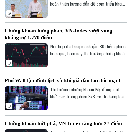
hoàn thiện hướng dẫn để sớm triển khai
Liên hệ đường dây nóng (bấm để gọi)
chương trình tín dụng ưu đãi quy mô
Tòa soạn
Tòa soạn
khoảng 220.000 tỷ đồng dành cho doanh
nghiệp nhỏ và vừa thuộc các lĩnh vực ưu
0865.116.699 (hotline)
0865.116.699
Chứng khoán hưng phấn, VN-Index vượt vùng
tiên. Đây là thông tin được Phó Thống
kháng cự 1.770 điểm
đốc Ngân hàng Nhà nước Phạm Thanh Hà
cho biết tại Họp báo Chính phủ thường kỳ
Nối tiếp đà tăng mạnh gần 30 điểm phiên
tháng 7/2026 diễn ra chiều 3/8, tại Hà
hôm qua, hôm nay thị trường chứng khoán
Nội.
diễn biến tích cực. Đáng chú ý, trong
phiên chiều, VN-Index bật mạnh, chính
thức vượt vùng kháng cự quan trọng
Phố Wall lập đỉnh lịch sử khi giá dầu lao dốc mạnh
1.770 điểm.
Thị trường chứng khoán Mỹ đồng loạt
khởi sắc trong phiên 3/8, xô đổ hàng loạt
kỷ lục. Lực đẩy chính của thị trường đến
từ việc giá dầu thô bất ngờ lao dốc mạnh,
ngay sau khi Tổng thống Mỹ Donald Trump
Chứng khoán bứt phá, VN-Index tăng hơn 27 điểm
khẳng định Mỹ và Iran vẫn đang tiến hành