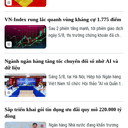
giao dịch mới với xu hướng hồi phục ở cả
2 chiều mua vào và bán ra. Điểm đáng chú
ý là hiện vàng nhẫn lại được niêm yết cao
VN-Index rung lắc quanh vùng kháng cự 1.775 điểm
hơn cả giá vàng miếng SJC 1,4 triệu
đồng/lượng.
Sau 2 phiên tăng mạnh, tới phiên giao dịch
ngày 5/8, thị trường chứng khoán đã cho
thấy những diễn biến trái chiều. Trong khi
VN-Index đã chững lại nhịp tăng thì HNX-
index vẫn khá tích cực. Kết thúc phiên
Ngành ngân hàng tăng tốc chuyển đổi số nhờ AI và
giao dịch, VN-index giảm 0,77 điểm
dữ liệu
(0,04%) xuống còn 1776,46 điểm. HNX-
index tăng 7,18 điểm (2,51%) lên 293,59
Sáng 5/8, tại Hà Nội, Hiệp hội Ngân hàng
điểm.
Việt Nam tổ chức Hội thảo “AI và Quản trị
dữ liệu trong hoạt động ngân hàng” với sự
tham gia của đại diện Ngân hàng Nhà
nước, các bộ, ngành, ngân hàng thương
Sắp triển khai gói tín dụng ưu đãi quy mô 220.000 tỷ
mại, doanh nghiệp công nghệ và chuyên
đồng
gia trong lĩnh vực AI.
Ngân hàng Nhà nước đang khẩn trương