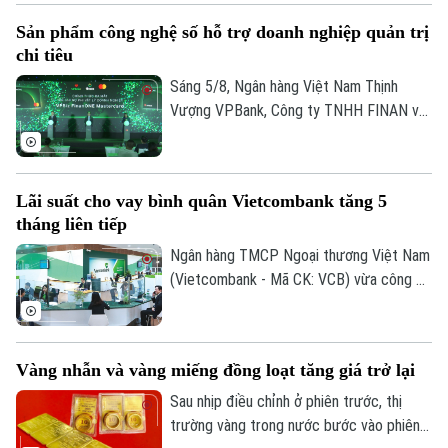
dòng tiền thận trọng khiến chỉ số không
Sản phẩm công nghệ số hỗ trợ doanh nghiệp quản trị
thể phục hồi. Kết phiên, VN-Index giảm
chi tiêu
11,68 điểm, xuống mức 1.764,78 điểm;
HNX-Index cũng giảm 0,95 điểm xuống
Sáng 5/8, Ngân hàng Việt Nam Thịnh
mức 292,64 điểm.
Vượng VPBank, Công ty TNHH FINAN và
Mastercard đã phối hợp ra mắt dòng thẻ
ghi nợ phi vật lý doanh nghiệp VPBiz
FinanONE Mastercard nhằm hỗ trợ doanh
Lãi suất cho vay bình quân Vietcombank tăng 5
nghiệp trong quản trị chi tiêu hiện đại, linh
tháng liên tiếp
hoạt và hiệu quả.
Ngân hàng TMCP Ngoại thương Việt Nam
Theo dõi Hà Nội On
(Vietcombank - Mã CK: VCB) vừa công bố
lãi suất cho vay bình quân kỳ tháng
6/2026 ở mức 7,5%/năm, tăng 0,3 điểm
phần trăm so với tháng trước và là tháng
Vàng nhẫn và vàng miếng đồng loạt tăng giá trở lại
tăng thứ năm liên tiếp.
Sau nhịp điều chỉnh ở phiên trước, thị
trường vàng trong nước bước vào phiên