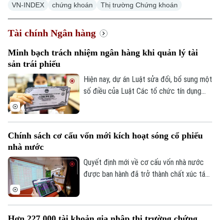
VN-INDEX
chứng khoán
Thị trường Chứng khoán
Hà Nội
Hà Nội
Chính trị
Tài chính Ngân hàng
Nhịp sống Hà Nội
Thế giới
Xã hội
Minh bạch trách nhiệm ngân hàng khi quản lý tài
Người Hà Nội
Tin tức
sản trái phiếu
Kinh tế
An ninh trật tự
Khoảnh khắc Hà Nội
Hiện nay, dự án Luật sửa đổi, bổ sung một
Quân sự
Tin tức
số điều của Luật Các tổ chức tín dụng
Nhà đất
Công nghệ
Ẩm thực
đang được thảo luận tại Kỳ họp không
Hồ sơ
Cafe sáng
thường lệ thứ nhất, Quốc hội khoá XVI.
Tin tức
Tàu và Xe
Một trong những điểm đáng chú ý là đề
Người Việt 4 phương
Tài chính Ngân hàng
Chính sách cơ cấu vốn mới kích hoạt sóng cổ phiếu
xuất cho phép ngân hàng thương mại làm
Đầu tư
Ô tô
nhà nước
Giáo dục
đại lý quản lý tài sản bảo đảm của trái
Doanh nghiệp
phiếu doanh nghiệp.
Quyết định mới về cơ cấu vốn nhà nước
Căn hộ
Tàu
Tin tức
được ban hành đã trở thành chất xúc tác
Văn hóa
Đất đai
giúp nhóm cổ phiếu doanh nghiệp nhà
Xe máy
Tuyển sinh
nước bứt phá trong phiên hôm nay, 07/08.
Tin tức
Sức khỏe
Kinh nghiệm
Hàng loạt mã tăng kịch trần, góp phần
Thị trường
Hơn 227.000 tài khoản gia nhập thị trường chứng
Hướng nghiệp