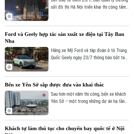
sắt đô thị Hà Nội triển khai thi công tấm
tường vây đầu tiên tại ga ngầm S3 của
tuyến Metro số 5 Văn Cao - Hòa Lạc,
đánh dấu dự án chính thức bước vào giai
Ford và Geely hợp tác sản xuất xe điện tại Tây Ban
đoạn thi công kết cấu ngầm.
Nha
Hãng xe Mỹ Ford và tập đoàn ô tô Trung
Quốc Geely ngày 23/7 thông báo bắt tay
sản xuất xe điện tại Tây Ban Nha. Động
thái này diễn ra trong bối cảnh các nhà
sản xuất ô tô Trung Quốc đang đẩy mạnh
Bến xe Yên Sở sắp được đưa vào khai thác
mở rộng quy mô tại thị trường châu Âu.
Sau hơn một năm thi công, bến xe khách
Liên hệ đường dây nóng (bấm để gọi)
Yên Sở – một trong những dự án hạ tầng
Tòa soạn
Tòa soạn
giao thông trọng điểm của Hà Nội – đã
cơ bản hoàn thiện và sẵn sàng đưa vào
0865.116.699 (hotline)
0865.116.699
khai thác tạo thêm động lực hoàn thiện
Khách tự làm thủ tục cho chuyến bay quốc tế ở Nội
mạng lưới vận tải hành khách liên tỉnh ở