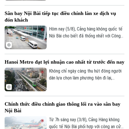
phương án phân luồng, cho phép xe công
nghệ đón khách tại khu vực có mái che và
Sân bay Nội Bài tiếp tục điều chỉnh làn xe dịch vụ
bổ sung lực lượng hỗ trợ ngay tại nhà ga.
đón khách
Hôm nay (5/8), Cảng hàng không quốc tế
Nội Bài cho biết đã thống nhất với Công
an cửa khẩu điều chỉnh làn đón khách
dành cho xe dịch vụ tại nhà ga T1 sau khi
tiếp nhận phản ánh của hành khách về
Hanoi Metro đạt lợi nhuận cao nhất từ trước đến nay
những bất tiện.
Không chỉ ngày càng thu hút đông người
dân lựa chọn làm phương tiện đi lại,
Chuyên mục
đường sắt đô thị Hà Nội cũng ghi nhận
những tín hiệu tích cực về hiệu quả hoạt
Thời sự
động. Trong 6 tháng đầu năm, Hanoi
Chính thức điều chỉnh giao thông lối ra vào sân bay
Metro đạt mức lợi nhuận cao nhất từ
Nội Bài
Hà Nội
trước đến nay trong các kỳ báo cáo nửa
Hà Nội
đầu năm.
Từ 7h sáng nay (3/8), Cảng Hàng không
Chính trị
quốc tế Nội Bài phối hợp với công an cửa
Nhịp sống Hà Nội
Thế giới