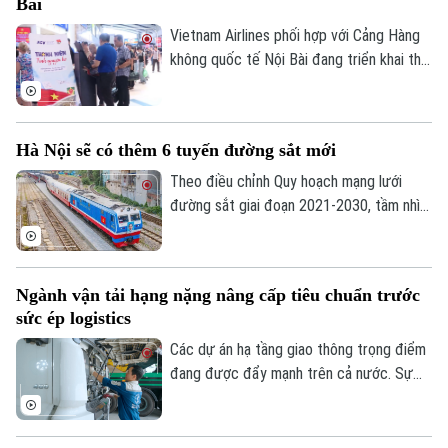
Bài
cửa ngõ phía Nam Thủ đô.
Vietnam Airlines phối hợp với Cảng Hàng
không quốc tế Nội Bài đang triển khai thử
nghiệm hệ thống kiosk tự động tại sân
bay quốc tế Nội Bài. Theo đó, hành khách
có thể tự làm thủ tục, gửi hành lý ký gửi
Hà Nội sẽ có thêm 6 tuyến đường sắt mới
qua hệ thống sẽ rút ngắn quá trình làm thủ
tục, giảm thời gian chờ tại khu vực check-
Theo điều chỉnh Quy hoạch mạng lưới
in vào các khung giờ cao điểm.
đường sắt giai đoạn 2021-2030, tầm nhìn
đến năm 2050, khu vực Hà Nội sẽ có
thêm 4 tuyến đường sắt quốc gia và 2
tuyến tốc độ cao.
Ngành vận tải hạng nặng nâng cấp tiêu chuẩn trước
sức ép logistics
Các dự án hạ tầng giao thông trọng điểm
đang được đẩy mạnh trên cả nước. Sự
sôi động này kéo theo nhu cầu rất lớn về
phương tiện vận tải thương mại, đặc biệt
là phân khúc xe tải hạng nặng.