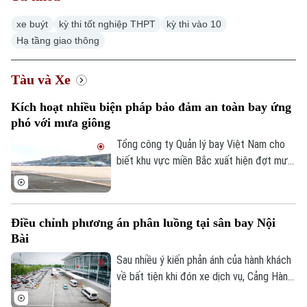
xe buýt
kỳ thi tốt nghiệp THPT
kỳ thi vào 10
Hạ tầng giao thông
Tàu và Xe
Kích hoạt nhiều biện pháp bảo đảm an toàn bay ứng
phó với mưa giông
Tổng công ty Quản lý bay Việt Nam cho
biết khu vực miền Bắc xuất hiện đợt mưa
dông mạnh trên diện rộng, ảnh hưởng
đáng kể đến hoạt động khai thác bay tại
nhiều sân bay. Điều kiện thời tiết bất lợi
Điều chỉnh phương án phân luồng tại sân bay Nội
khiến nhiều chuyến bay phải bay chờ, điều
Bài
chỉnh kế hoạch khai thác.
Sau nhiều ý kiến phản ánh của hành khách
về bất tiện khi đón xe dịch vụ, Cảng Hàng
không quốc tế Nội Bài đã điều chỉnh