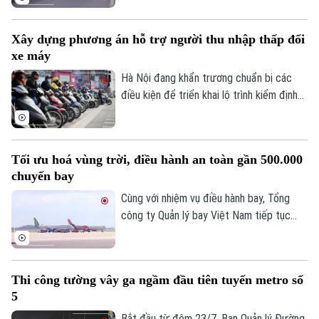
hoàn thành kế hoạch bổ sung thêm 122
xe buýt điện cỡ trung và 43 xe buýt điện
Xây dựng phương án hỗ trợ người thu nhập thấp đổi
cỡ lớn theo các hợp đồng thầu mới.
xe máy
Hà Nội đang khẩn trương chuẩn bị các
điều kiện để triển khai lộ trình kiểm định
khí thải xe mô tô, xe gắn máy. Đáng chú ý,
thành phố sẽ xây dựng chính sách hỗ trợ
người dân đổi xe máy cũ, góp phần giảm ô
Tối ưu hoá vùng trời, điều hành an toàn gần 500.000
nhiễm không khí.
chuyến bay
Cùng với nhiệm vụ điều hành bay, Tổng
công ty Quản lý bay Việt Nam tiếp tục
đẩy mạnh các giải pháp tối ưu hóa vùng
trời và nâng cao năng lực khai thác.
Thi công tường vây ga ngầm đầu tiên tuyến metro số
5
Bắt đầu từ đêm 23/7, Ban Quản lý Đường