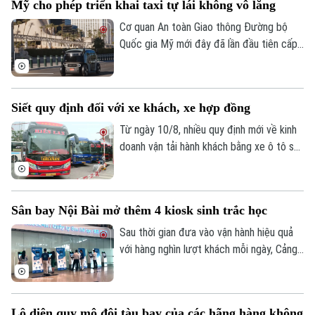
Mỹ cho phép triển khai taxi tự lái không vô lăng
môi trường. Chính sách được kỳ vọng sẽ
tạo động lực để người dân đồng hành
Cơ quan An toàn Giao thông Đường bộ
cùng thành phố xây dựng Thủ đô xanh,
Quốc gia Mỹ mới đây đã lần đầu tiên cấp
sạch và bền vững.
phép cho Zoox – công ty xe tự lái của
Amazon được triển khai thương mại có
giới hạn dịch vụ xe taxi tự lái không có vô
Siết quy định đối với xe khách, xe hợp đồng
lăng và các thiết bị điều khiển truyền
thống, đánh dấu bước đột phá lớn đối với
Từ ngày 10/8, nhiều quy định mới về kinh
ngành công nghiệp xe tự hành tại Mỹ.
doanh vận tải hành khách bằng xe ô tô sẽ
chính thức có hiệu lực. Trong đó, hoạt
động của xe hợp đồng được siết chặt.
Sân bay Nội Bài mở thêm 4 kiosk sinh trắc học
Sau thời gian đưa vào vận hành hiệu quả
với hàng nghìn lượt khách mỗi ngày, Cảng
hàng không quốc tế Nội Bài vừa bổ sung
thêm 4 kiosk sinh trắc học tại nhà ga T1.
Việc mở rộng này nhằm đáp ứng nhu cầu
Lộ diện quy mô đội tàu bay của các hãng hàng không