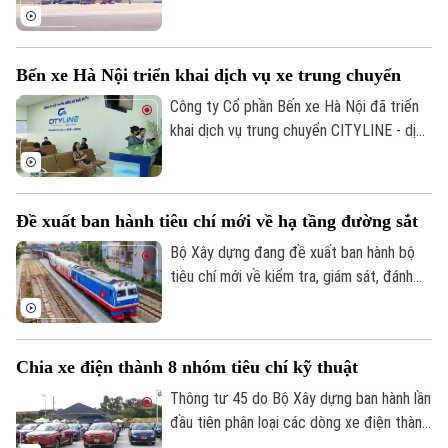
cùng nhiều nội dung sửa đổi, thay thế
trong lĩnh vực hàng không thuộc phạm vi
Bản quyền thuộc về Cơ quan Báo và Phát thanh Truyền hình Hà Nội Giấy
quản lý của Bộ.
phép số: Số 63/GP-TTDT, cấp ngày 10/05/2023
Bến xe Hà Nội triển khai dịch vụ xe trung chuyển
TRANG THÔNG TIN ĐIỆN TỬ
Công ty Cổ phần Bến xe Hà Nội đã triển
khai dịch vụ trung chuyển CITYLINE - dịch
CỦA CƠ QUAN BÁO VÀ PHÁT THANH TRUYỀN HÌNH HÀ NỘI
vụ giúp kết nối hành khách từ nhà đến bến
Số 3-5 Huỳnh Thúc Kháng-Phường Láng-Hà Nội
xe và từ bến xe về nhà, gia tăng tiện ích
và tạo dựng hình ảnh bến xe thân thiện,
Giám đốc: VŨ MINH TUẤN
Đề xuất ban hành tiêu chí mới về hạ tầng đường sắt
hiện đại, xây dựng hệ sinh thái phục vụ
Phó Giám đốc: Nguyễn Kim Khiêm, Nguyễn Minh Đức, Nguyễn Thành Lợi
hành khách ngày càng hoàn thiện.
Bộ Xây dựng đang đề xuất ban hành bộ
tiêu chí mới về kiểm tra, giám sát, đánh
giá và nghiệm thu chất lượng dịch vụ quản
lý, bảo trì kết cấu hạ tầng đường sắt quốc
gia.
Chia xe điện thành 8 nhóm tiêu chí kỹ thuật
Thông tư 45 do Bộ Xây dựng ban hành lần
đầu tiên phân loại các dòng xe điện thành
8 nhóm với tiêu chí kỹ thuật cụ thể.