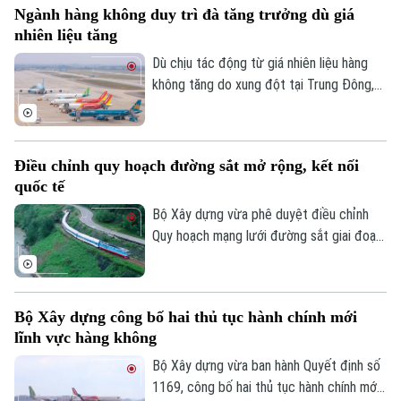
Ngành hàng không duy trì đà tăng trưởng dù giá
nhiên liệu tăng
Dù chịu tác động từ giá nhiên liệu hàng
không tăng do xung đột tại Trung Đông,
thị trường hàng không Việt Nam vẫn ghi
nhận tăng trưởng tích cực trong 6 tháng
đầu năm 2026 với hơn 45,4 triệu lượt hành
Điều chỉnh quy hoạch đường sắt mở rộng, kết nối
khách, tăng gần 10% so với cùng kỳ.
quốc tế
Bộ Xây dựng vừa phê duyệt điều chỉnh
Quy hoạch mạng lưới đường sắt giai đoạn
2021-2030, tầm nhìn đến năm 2050 với
định hướng mở rộng hệ thống đường sắt
quốc gia và tăng cường kết nối quốc tế.
Bộ Xây dựng công bố hai thủ tục hành chính mới
lĩnh vực hàng không
Bộ Xây dựng vừa ban hành Quyết định số
1169, công bố hai thủ tục hành chính mới