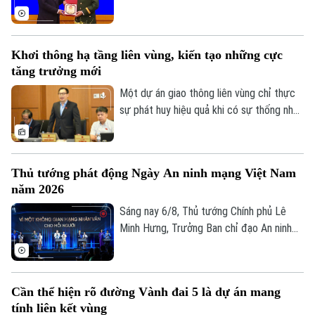
trị, Phó thủ tướng Chính phủ, Bộ trưởng
Bộ Quốc phòng đã chủ trì Lễ đón và Hội
đàm với Bộ trưởng Quốc phòng Malaysia
Theo dõi Hà Nội On
Khơi thông hạ tầng liên vùng, kiến tạo những cực
Dato' Seri Mohamed Khaled bin Nordin.
tăng trưởng mới
Một dự án giao thông liên vùng chỉ thực
sự phát huy hiệu quả khi có sự thống nhất
trong tổ chức thực hiện và bảo đảm hài
hòa lợi ích giữa Nhà nước, địa phương và
người dân. Đây là vấn đề được nhiều đại
Thủ tướng phát động Ngày An ninh mạng Việt Nam
biểu Quốc hội đặt ra khi thảo luận tại tổ
năm 2026
về Dự án đường Vành đai 5 – Vùng Thủ
đô Hà Nội sáng 6/8.
Sáng nay 6/8, Thủ tướng Chính phủ Lê
Minh Hưng, Trưởng Ban chỉ đạo An ninh
mạng quốc gia, đã dự lễ kỷ niệm Ngày An
ninh mạng Việt Nam (6/8/2024 –
6/8/2026). Chương trình nằm trong khuôn
Cần thể hiện rõ đường Vành đai 5 là dự án mang
khổ chuỗi hoạt động do Ban Chỉ đạo An
tính liên kết vùng
ninh mạng quốc gia phối hợp với Bộ Công