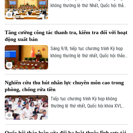
không thường lệ thứ Nhất, Quốc hội thảo
luận ở hội trường về dự án Luật Phổ biến,
giáo dục pháp luật (sửa đổi).
Tăng cường công tác thanh tra, kiểm tra đối với hoạt
động xuất bản
Sáng 9/8, tiếp tục chương trình Kỳ họp
không thường lệ thứ nhất, Quốc hội thảo
luận ở hội trường về dự án Luật sửa đổi,
bổ sung một số điều của Luật Xuất bản.
Nghiên cứu thu hút nhân lực chuyên môn cao trong
phòng, chống rửa tiền
Tiếp tục chương trình Kỳ họp không
thường lệ thứ nhất, Quốc hội khóa XVI,
sáng nay (9/8), Quốc hội họp phiên toàn
thể tại hội trường để cho ý kiến đối với
dự án Luật sửa đổi, bổ sung một số điều
Quốc hội thảo luận sửa đổi ba luật thuộc lĩnh vực tài