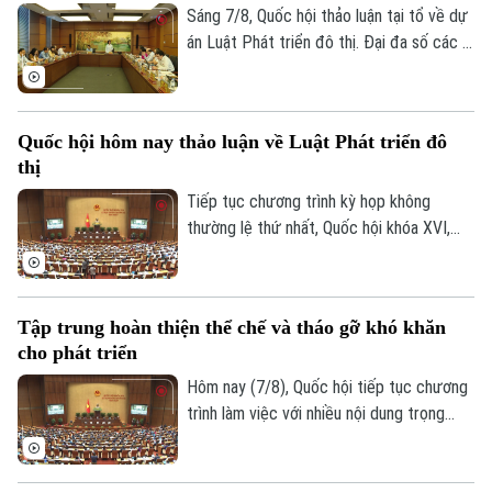
thảo luật mở rộng quyền chủ động cho
Sáng 7/8, Quốc hội thảo luận tại tổ về dự
địa phương, đi cùng trách nhiệm giải trình.
án Luật Phát triển đô thị. Đại đa số các ý
kiến đánh giá cao dự án có sự đổi mới tư
duy làm luật mạnh mẽ. Tuy nhiên, đại biểu
cho rằng việc xây dựng cơ chế đặc thù
Quốc hội hôm nay thảo luận về Luật Phát triển đô
phải căn cứ vào tình hình, đặc điểm của
thị
mỗi địa phương.
Tiếp tục chương trình kỳ họp không
thường lệ thứ nhất, Quốc hội khóa XVI,
hôm nay (7/8), Quốc hội nghe trình bày Tờ
trình và Báo cáo thẩm tra về ba dự án
luật quan trọng, trong đó có Luật Phát
Tập trung hoàn thiện thể chế và tháo gỡ khó khăn
triển đô thị.
cho phát triển
Hôm nay (7/8), Quốc hội tiếp tục chương
trình làm việc với nhiều nội dung trọng
tâm về công tác lập pháp và xem xét các
cơ chế, chính sách phát triển đặc thù.