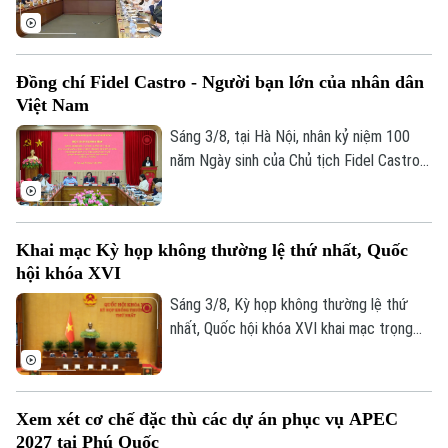
MTTQ Việt Nam Bùi Thị Minh Hoài.
XVI, các đại biểu Quốc hội đã thảo luận
Giám đốc: VŨ MINH TUẤN
tại tổ về Dự án Luật sửa đổi, bổ sung một
số điều của Luật Hải quan.
Phó Giám đốc: Nguyễn Kim Khiêm, Nguyễn Minh Đức, Nguyễn Thành Lợi
Đồng chí Fidel Castro - Người bạn lớn của nhân dân
Việt Nam
Sáng 3/8, tại Hà Nội, nhân kỷ niệm 100
năm Ngày sinh của Chủ tịch Fidel Castro
Ruz (13/08/1926 - 13/08/2026), Học
viện Chính trị quốc gia Hồ Chí Minh trang
trọng tổ chức Hội thảo khoa học cấp Bộ
Khai mạc Kỳ họp không thường lệ thứ nhất, Quốc
với chủ đề “Đồng chí Fidel Castro - Lãnh
hội khóa XVI
tụ vĩ đại của cách mạng Cuba, chiến sĩ
quốc tế kiên cường, người bạn lớn của
Sáng 3/8, Kỳ họp không thường lệ thứ
nhân dân Việt Nam”.
nhất, Quốc hội khóa XVI khai mạc trọng
thể tại Hội trường Diên Hồng, Nhà Quốc
hội, Thủ đô Hà Nội dưới sự chủ trì của
Chủ tịch Quốc hội Trần Thanh Mẫn. Kỳ họp
Xem xét cơ chế đặc thù các dự án phục vụ APEC
sẽ diễn ra trong khoảng 17 ngày, từ ngày
2027 tại Phú Quốc