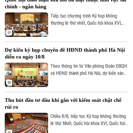
của Luật Ngân hàng Nhà nước Việt Nam,
chính - ngân hàng
Luật Phòng, chống rửa tiền và Luật Các
tổ chức tín dụng.
Tiếp tục chương trình Kỳ họp không
thường lệ thứ nhất, Quốc hội khóa XVI,
hôm nay (9/8), Quốc hội họp phiên toàn
thể ở hội trường để cho ý kiến đối với
một số dự án luật thuộc lĩnh vực tài chính
Dự kiến kỳ họp chuyên đề HĐND thành phố Hà Nội
- ngân hàng, xuất bản và tư pháp.
diễn ra ngày 10/8
Chuyên mục
Theo thông tin từ Văn phòng Đoàn ĐBQH
và HĐND thành phố Hà Nội, dự kiến sáng
Thời sự
10/8, HĐND thành phố Hà Nội khóa XVII,
nhiệm kỳ 2026-2031 sẽ tổ chức kỳ họp
thứ sáu (kỳ họp chuyên đề) để xem xét,
Hà Nội
Hà Nội
Thu hút đầu tư dầu khí gắn với kiểm soát chặt chẽ
quyết định các nội dung quan trọng thuộc
rủi ro
Chính trị
thẩm quyền.
Nhịp sống Hà Nội
Thế giới
Chiều 8/8, tiếp tục Kỳ họp không thường
Xã hội
lệ thứ Nhất, Quốc hội khóa XVI, Quốc hội
Người Hà Nội
Tin tức
Kinh tế
thảo luận tại hội trường về Dự án Luật