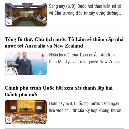
an tổ chức với chủ đề “Vì một không gian
Sáng nay (6/8), Quốc hội thảo luận tại tổ
mạng nhân văn cho mỗi người”.
về Chủ trương đầu tư xây dựng đường
Vành đai 5 – Vùng Thủ đô Hà Nội. Cơ bản
đồng tình với chủ trương đầu tư dự án,
các đại biểu góp ý: ban soạn thảo cần thể
Tổng Bí thư, Chủ tịch nước Tô Lâm sẽ thăm cấp nhà
hiện rõ hơn, đây là dự án mang tính liên
nước tới Australia và New Zealand
kết vùng cao. Điều này sẽ giúp công tác
điều phối dự án được rõ ràng hơn.
Nhận lời mời của Toàn quyền Australia
Sam Mostyn và Toàn quyền New Zealand
Cindy Kiro, Tổng Bí thư Ban Chấp hành
Trung ương Đảng Cộng sản Việt Nam, Chủ
tịch nước Cộng hòa xã hội chủ nghĩa Việt
Chính phủ trình Quốc hội xem xét thành lập hai
Nam Tô Lâm cùng đoàn đại biểu cấp cao
thành phố mới
Việt Nam sẽ thăm cấp Nhà nước tới
Australia và New Zealand từ ngày 9 đến
Hôm nay 6/8, Quốc hội bước sang ngày
ngày 14/8/2026.
làm việc thứ tư của Kỳ họp không thường
lệ thứ Nhất. Các đại biểu nghe trình bày
các tờ trình, báo cáo thẩm tra và cho ý