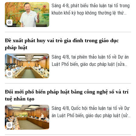
Sáng 4-8, phát biểu thảo luận tại tổ trong
khuôn khổ kỳ họp không thường lệ thứ
nhất, Quốc hội khóa XVI, Tổng Bí thư, Chủ
tịch nước Tô Lâm (đại biểu Quốc hội Đoàn
Hà Nội) nhấn mạnh, pháp luật phải bám sát
Đề xuất phát huy vai trò gia đình trong giáo dục
thực tiễn, đi trước một bước nhằm kiến
pháp luật
tạo sự phát triển.
Sáng 4/8, tại phiên thảo luận tổ về Dự án
Luật Phổ biến, giáo dục pháp luật (sửa
đổi), nhiều đại biểu Quốc hội đề nghị đổi
mới toàn diện công tác phổ biến pháp
luật, hướng tới xây dựng văn hóa thượng
Đổi mới phổ biến pháp luật bằng công nghệ số và trí
tôn pháp luật trong xã hội.
tuệ nhân tạo
Sáng 4/8, Quốc hội thảo luận tại tổ về Dự
án Luật Phổ biến, giáo dục pháp luật (sửa
đổi). Nhiều ý kiến cho rằng dự thảo luật
cần đổi mới mạnh mẽ phương thức phổ