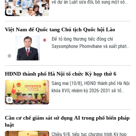
nghiêm những hành vi vi phạm.
về dự án Luật sửa đổi, bổ sung một số
điều của Luật Ngân hàng Nhà nước Việt
Nam, Luật Phòng, chống rửa tiền, Luật
Các tổ chức tín dụng. Các ý kiến đề nghị
Việt Nam để Quốc tang Chủ tịch Quốc hội Lào
bổ sung các dấu hiệu giao dịch đáng ngờ
liên quan đến tài sản mã hóa theo từng
Để tỏ lòng thương tiếc đồng chí
thời kỳ nhằm tạo cơ sở pháp lý cho việc
Saysomphone Phomvihane và xuất phát
nhận diện, đánh giá, kiểm soát rủi ro rửa
từ quan hệ đặc biệt Việt Nam – Lào, Việt
tiền liên quan đến tài sản mã hóa.
Nam quyết định để tang đồng chí
Xaysomphone Phomvihane theo nghi thức
HĐND thành phố Hà Nội tổ chức Kỳ họp thứ 6
Quốc tang trong hai ngày, từ ngày 10 đến
11/8/2026.
Sáng mai (10/8), HĐND thành phố Hà Nội
khóa XVII, nhiệm kỳ 2026-2031 sẽ tổ
chức Kỳ họp thứ 6 (kỳ họp chuyên đề),
xem xét, quyết định các nội dung quan
trọng thuộc thẩm quyền.
Cần cơ chế giám sát sử dụng AI trong phổ biến pháp
luật
Chiều 9/8, tiếp tục chương trình Kỳ họp