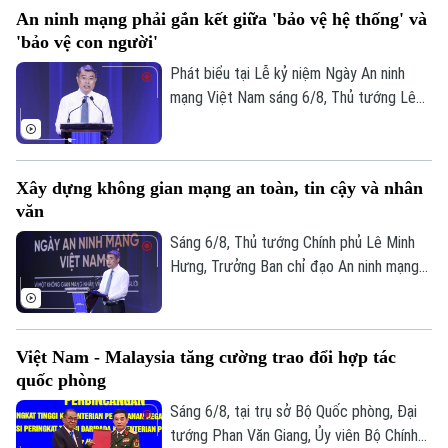
Trong đó, Dự án Luật Phát triển đô thị
An ninh mạng phải gắn kết giữa 'bảo vệ hệ thống' và
được kỳ vọng tháo gỡ điểm nghẽn về thể
'bảo vệ con người'
chế, hạ tầng, nguồn lực và quản trị, thúc
đẩy các đô thị phát triển nhanh, bền
Phát biểu tại Lễ kỷ niệm Ngày An ninh
vững.
mạng Việt Nam sáng 6/8, Thủ tướng Lê
Minh Hưng - Trưởng Ban Chỉ đạo An ninh
mạng quốc gia yêu cầu công tác bảo đảm
an ninh mạng phải gắn kết chặt chẽ giữa
Xây dựng không gian mạng an toàn, tin cậy và nhân
"bảo vệ hệ thống" và "bảo vệ con người",
văn
lấy sự an toàn, bình yên và hạnh phúc của
Nhân dân làm thước đo cao nhất cho mọi
Sáng 6/8, Thủ tướng Chính phủ Lê Minh
chính sách.
Hưng, Trưởng Ban chỉ đạo An ninh mạng
quốc gia đã dự lễ kỷ niệm Ngày An ninh
mạng Việt Nam (6/8/2024 – 6/8/2026).
Chương trình nằm trong khuôn khổ chuỗi
Việt Nam - Malaysia tăng cường trao đổi hợp tác
hoạt động do Ban Chỉ đạo An ninh mạng
quốc phòng
quốc gia phối hợp với Bộ Công an tổ chức
với chủ đề “Vì một không gian mạng nhân
Sáng 6/8, tại trụ sở Bộ Quốc phòng, Đại
văn cho mỗi người”.
tướng Phan Văn Giang, Ủy viên Bộ Chính