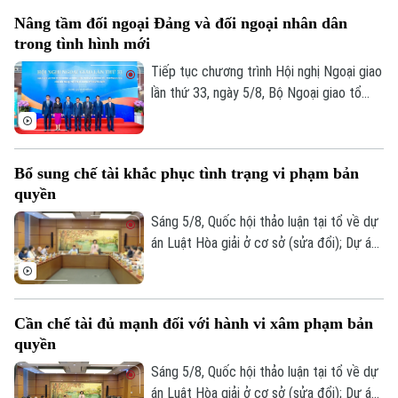
kiến đối với nhiều nội dung quan trọng,
Nâng tầm đối ngoại Đảng và đối ngoại nhân dân
trong đó có việc thành lập thành phố
trong tình hình mới
Quảng Ninh và thành phố Bắc Ninh.
Tiếp tục chương trình Hội nghị Ngoại giao
lần thứ 33, ngày 5/8, Bộ Ngoại giao tổ
chức phiên họp toàn thể về đối ngoại
Đảng và đối ngoại nhân dân với sự tham
dự và phát biểu chỉ đạo của Uỷ viên Bộ
Bổ sung chế tài khắc phục tình trạng vi phạm bản
Chính trị, Thường trực Ban Bí thư Trung
quyền
ương Đảng Trần Cẩm Tú.
Sáng 5/8, Quốc hội thảo luận tại tổ về dự
án Luật Hòa giải ở cơ sở (sửa đổi); Dự án
Luật sửa đổi, bổ sung một số điều của
Luật Xuất bản và Dự án Luật sửa đổi, bổ
sung một số điều của Luật Người lao
Cần chế tài đủ mạnh đối với hành vi xâm phạm bản
động Việt Nam đi làm việc ở nước ngoài
quyền
theo hợp đồng.
Sáng 5/8, Quốc hội thảo luận tại tổ về dự
án Luật Hòa giải ở cơ sở (sửa đổi); Dự án