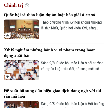
Chính trị
Quốc hội sẽ thảo luận dự án luật hòa giải ở cơ sở
Theo chương trình Kỳ họp không thường
lệ thứ Nhất, Quốc hội khóa XVI, sáng
10/8, Quốc hội sẽ thảo luận tại hội trường
Xu hướng
về Dự án Luật Hòa giải ở cơ sở (sửa đổi).
Sau phần thảo luận, Bộ trưởng Bộ Tư
Xử lý nghiêm những hành vi vi phạm trong hoạt
pháp sẽ phát biểu giải trình, làm rõ một số
động xuất bản
vấn đề đại biểu Quốc hội nêu.
Sáng 9/8, Quốc hội thảo luận ở hội trường
về dự án Luật sửa đổi, bổ sung một số
điều của Luật Xuất bản. Đại biểu Nguyễn
Thái Học cho rằng: Chỉ thị số 04 của Ban
Bí thư về tăng cường sự lãnh đạo của
Đề xuất bổ sung dấu hiệu giao dịch đáng ngờ với tài
Đảng đối với hoạt động xuất bản trong
sản mã hóa
tình hình mới nhấn mạnh phải tăng cường
công tác thanh tra, kiểm tra, kịp thời xử lý
Sáng 9/8, Quốc hội thảo luận ở Hội trường