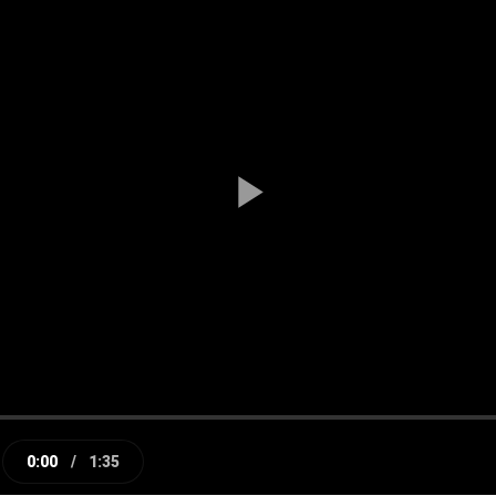
Play
Video
0:00
/
1:35
e
Current
Duration