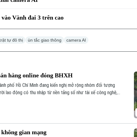
 vào Vành đai 3 trên cao
trật tự đô thị
ùn tắc giao thông
camera AI
 bán hàng online đóng BHXH
hành phố Hồ Chí Minh đang kiến nghị mở rộng nhóm đối tượng
ười lao động có thu nhập từ nền tảng số như tài xế công nghệ,
 trên các sàn thương mại điện tử.
n không gian mạng