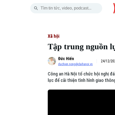
Thứ Bảy
THỜI SỰ
HÀ NỘI
THẾ GIỚI
08 Tháng 08, 2026
Hà Nội
Nhịp sống Hà Nộ
Tin tức
Xã hội
Tập trung nguồn lự
Chính trị
Người Hà Nội
Quân s
Đức Hiến
Xã hội
Khoảnh khắc Hà 
Hồ sơ
24/12/202
duchien.nong@daihanoi.vn
An ninh trật tự
Ẩm thực
Người V
Công an Hà Nội tổ chức hội nghị đá
lực để cải thiện tình hình giao thông
Công nghệ
Skip Ad