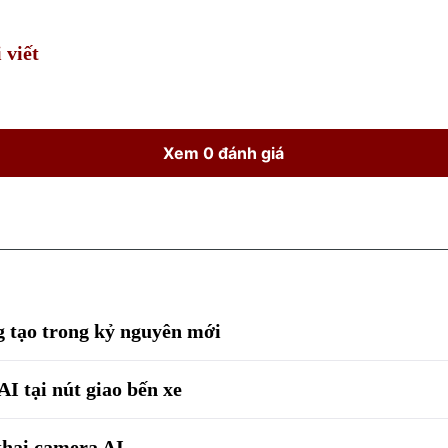
 viết
Xem 0 đánh giá
g tạo trong kỷ nguyên mới
I tại nút giao bến xe
khai camera AI