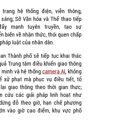
Picture
h trang hệ thống
đi
ện, viễn th
ông,
 s
áng; S
ở V
ăn h
óa và Th
ể thao tiếp
đ
ẩy mạnh tuy
ên truy
ền, tạo sự
n biến về nhận thức, th
ói quen ch
ấp
pháp lu
ật của nh
ân dân.
 an Thành phố s
ẽ tiếp tục khai th
ác
quả Trung t
âm
đi
ều khiển giao th
ông
 minh và h
ệ thống
camera AI
, kh
ông
ể xử phạt m
à ph
ục vụ
đi
ều tiết, tổ
lại giao th
ông theo th
ời gian thực;
n c
ứu c
ác gi
ải ph
áp linh ho
ạt nh
ư
dừng
đ
ỗ theo giờ, hạn chế ph
ương
lớn v
ào gi
ờ cao
đi
ểm, khu vực phố