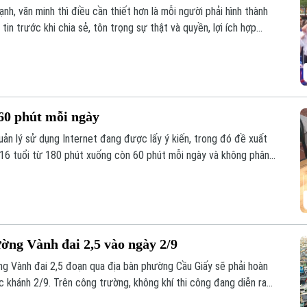
, văn minh thì điều cần thiết hơn là mỗi người phải hình thành
in trước khi chia sẻ, tôn trọng sự thật và quyền, lợi ích hợp
những nguyên tắc ấy trở thành thói quen trong đời sống số, đặc
g mạng xã hội nhiều nhất hiện nay?
 60 phút mỗi ngày
ản lý sử dụng Internet đang được lấy ý kiến, trong đó đề xuất
i 16 tuổi từ 180 phút xuống còn 60 phút mỗi ngày và không phân
thời gian chỉ được phép là 60 phút.
ờng Vành đai 2,5 vào ngày 2/9
g Vành đai 2,5 đoạn qua địa bàn phường Cầu Giấy sẽ phải hoàn
c khánh 2/9. Trên công trường, không khí thi công đang diễn ra
t lượng công trình cũng như tiến độ thành phố đã đề ra.