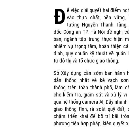
Đ
ể việc giải quyết hai
đi
ểm ng
v
ào th
ực chất, bền vững, 
t
ư
ớng Nguyễn Thanh T
ùng
đ
ốc C
ông an TP. Hà N
ội
đ
ề nghị c
ban, ng
ành t
ập trung thực hiện m
nhiệm vụ trọng t
âm, h
oàn thi
ện c
á
đ
ịnh, quy chuẩn kỹ thuật về quản l
tự
đ
ô th
ị v
à t
ổ chức giao th
ông.
S
ở X
ây d
ựng cần sớm ban h
ành 
dẫn thống nhất về kẻ vạch s
ơn
th
ông trên toàn thành ph
ố, l
àm c
cho kiểm tra, gi
ám sát và x
ử l
ý vi
qua hệ thống camera AI;
Đ
ẩy nhanh
giao thông t
ĩnh, r
à soát qu
ỹ
đ
ất,
ch
ậm triển khai
đ
ể bố tr
í bãi trô
ph
ương ti
ện hợp ph
áp; kiên quy
ết x