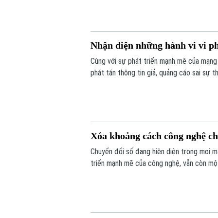
Nhận diện những hành vi vi 
Cùng với sự phát triển mạnh mẽ của mạng 
phát tán thông tin giả, quảng cáo sai sự 
biến phức tạp. Vậy đâu là ranh giới giữa q
Xóa khoảng cách công nghệ ch
Chuyển đổi số đang hiện diện trong mọi mặ
triển mạnh mẽ của công nghệ, vẫn còn một
trong tiếp cận và sử dụng các nền tảng s