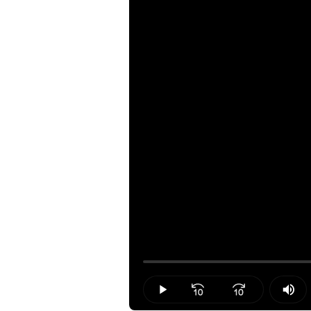
Loaded
:
0.00%
Play
Mut