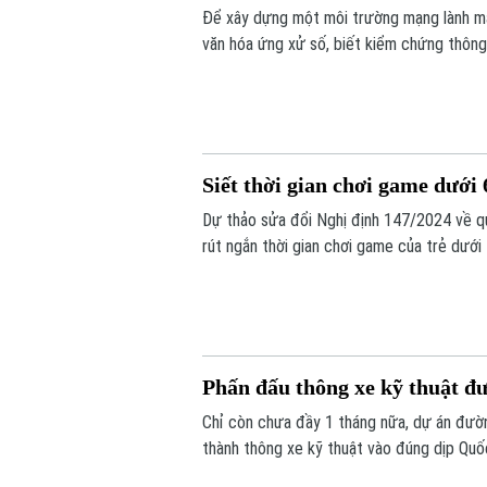
Để xây dựng một môi trường mạng lành mạnh
văn hóa ứng xử số, biết kiểm chứng thông t
pháp của người khác. Vậy làm thế nào để 
biệt đối với thế hệ trẻ - lực lượng sử dụn
Siết thời gian chơi game dưới
Dự thảo sửa đổi Nghị định 147/2024 về qu
rút ngắn thời gian chơi game của trẻ dướ
biệt chơi một game hay nhiều game, tổng 
Phấn đấu thông xe kỹ thuật đư
Chỉ còn chưa đầy 1 tháng nữa, dự án đườn
thành thông xe kỹ thuật vào đúng dịp Quố
vô cùng khẩn trương, đảm bảo yêu cầu chấ