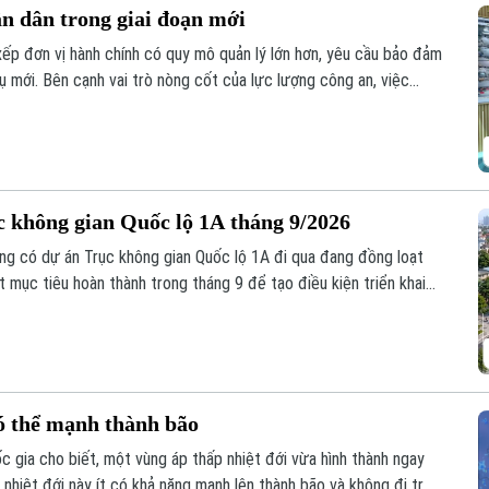
ân dân trong giai đoạn mới
xếp đơn vị hành chính có quy mô quản lý lớn hơn, yêu cầu bảo đảm
vụ mới. Bên cạnh vai trò nòng cốt của lực lượng công an, việc
 các mô hình tự quản và ứng dụng công nghệ trong kết nối, trao
n trọng để giữ gìn bình yên từ cơ sở.
không gian Quốc lộ 1A tháng 9/2026
ờng có dự án Trục không gian Quốc lộ 1A đi qua đang đồng loạt
 mục tiêu hoàn thành trong tháng 9 để tạo điều kiện triển khai
có thể mạnh thành bão
 gia cho biết, một vùng áp thấp nhiệt đới vừa hình thành ngay
nhiệt đới này ít có khả năng mạnh lên thành bão và không đi trực