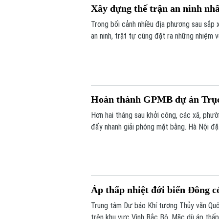
Xây dựng thế trận an ninh nh
Trong bối cảnh nhiều địa phương sau sắp 
an ninh, trật tự cũng đặt ra những nhiệm 
phát huy sức mạnh của nhân dân, xây dựng
đổi thông tin đang trở thành giải pháp qua
Hoàn thành GPMB dự án Trục 
Hơn hai tháng sau khởi công, các xã, phư
đẩy nhanh giải phóng mặt bằng. Hà Nội đặt
đồng bộ dự án gần 162.000 tỷ đồng.
Áp thấp nhiệt đới biển Đông 
Trung tâm Dự báo Khí tượng Thủy văn Quốc
trên khu vực Vịnh Bắc Bộ. Mặc dù áp thấp 