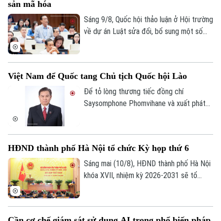
sản mã hóa
tình hình mới nhấn mạnh phải tăng cường
công tác thanh tra, kiểm tra, kịp thời xử lý
Sáng 9/8, Quốc hội thảo luận ở Hội trường
nghiêm những hành vi vi phạm.
về dự án Luật sửa đổi, bổ sung một số
điều của Luật Ngân hàng Nhà nước Việt
Nam, Luật Phòng, chống rửa tiền, Luật
Các tổ chức tín dụng. Các ý kiến đề nghị
Việt Nam để Quốc tang Chủ tịch Quốc hội Lào
bổ sung các dấu hiệu giao dịch đáng ngờ
liên quan đến tài sản mã hóa theo từng
Để tỏ lòng thương tiếc đồng chí
thời kỳ nhằm tạo cơ sở pháp lý cho việc
Saysomphone Phomvihane và xuất phát
nhận diện, đánh giá, kiểm soát rủi ro rửa
từ quan hệ đặc biệt Việt Nam – Lào, Việt
tiền liên quan đến tài sản mã hóa.
Nam quyết định để tang đồng chí
Xaysomphone Phomvihane theo nghi thức
HĐND thành phố Hà Nội tổ chức Kỳ họp thứ 6
Quốc tang trong hai ngày, từ ngày 10 đến
11/8/2026.
Sáng mai (10/8), HĐND thành phố Hà Nội
khóa XVII, nhiệm kỳ 2026-2031 sẽ tổ
chức Kỳ họp thứ 6 (kỳ họp chuyên đề),
xem xét, quyết định các nội dung quan
trọng thuộc thẩm quyền.
Cần cơ chế giám sát sử dụng AI trong phổ biến pháp