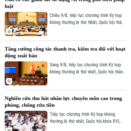
luật
Chiều 9/8, tiếp tục chương trình Kỳ họp
không thường lệ thứ Nhất, Quốc hội thảo
Liên hệ đường dây nóng (bấm để gọi)
luận ở hội trường về dự án Luật Phổ biến,
Tòa soạn
Tòa soạn
giáo dục pháp luật (sửa đổi).
0865.116.699 (hotline)
0865.116.699
Tăng cường công tác thanh tra, kiểm tra đối với hoạt
động xuất bản
Sáng 9/8, tiếp tục chương trình Kỳ họp
không thường lệ thứ nhất, Quốc hội thảo
luận ở hội trường về dự án Luật sửa đổi,
bổ sung một số điều của Luật Xuất bản.
Nghiên cứu thu hút nhân lực chuyên môn cao trong
phòng, chống rửa tiền
Tiếp tục chương trình Kỳ họp không
thường lệ thứ nhất, Quốc hội khóa XVI,
sáng nay (9/8), Quốc hội họp phiên toàn