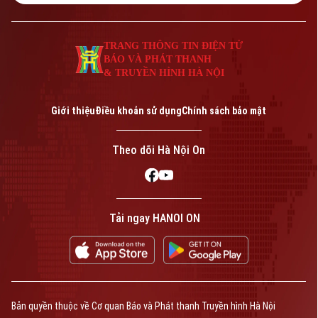
Giám đốc: NGUYỄN THANH LIÊM
Phó Giám đốc: Nguyễn Kim Khiêm, Nguyễn Minh Đức, Nguyễn Thành Lợi
TRANG THÔNG TIN ĐIỆN TỬ
BÁO VÀ PHÁT THANH
& TRUYỀN HÌNH HÀ NỘI
Giới thiệu
Điều khoản sử dụng
Chính sách bảo mật
Theo dõi Hà Nội On
Tải ngay HANOI ON
Bản quyền thuộc về Cơ quan Báo và Phát thanh Truyền hình Hà Nội