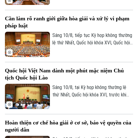
Sức khỏe
Kinh nghiệm
đường thực hiện nhiệm vụ gìn giữ hòa
Thị trường
Hướng nghiệp
bình Liên hợp quốc tại Phái bộ UNMISS,
Làng nghề
Y tế
Cần làm rõ ranh giới giữa hòa giải và xử lý vi phạm
Thể thao
Cộng hòa Nam Sudan và Phái bộ UNISFA,
Đánh giá
pháp luật
khu vực Abyei.
Di tích
Dinh dưỡng
Bóng đá
Sáng 10/8, tiếp tục Kỳ họp không thường
Giải trí
lệ thứ Nhất, Quốc hội khóa XVI, Quốc hội
Tư vấn sức khỏe
Quần vợt
thảo luận tại hội trường về Dự án Luật
Tin tức
Đã phát sóng
Hòa giải ở cơ sở (sửa đổi).
Golf
Sao
Quốc hội Việt Nam dành một phút mặc niệm Chủ
tịch Quốc hội Lào
Điện ảnh
Sáng 10/8, tại Kỳ họp không thường lệ
thứ Nhất, Quốc hội khóa XVI, trước khi
Thời trang
tiến hành các nội dung theo chương trình,
Âm nhạc
Quốc hội đã dành một phút mặc niệm
tưởng nhớ đồng chí Saysomphone
Hoàn thiện cơ chế hòa giải ở cơ sở, bảo vệ quyền của
Phomvihane, Ủy viên Bộ Chính trị, Chủ tịch
người dân
Quốc hội nước Cộng hòa Dân chủ Nhân