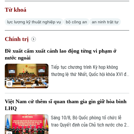
Từ khoá
Hà Nội
Hà Nội
lực lượng kỹ thuật nghiệp vụ
bộ công an
an ninh trật tự
Chính trị
Nhịp sống Hà Nội
Thế giới
Chính trị
Xã hội
Người Hà Nội
Tin tức
Kinh tế
Đề xuất cấm xuất cảnh lao động từng vi phạm ở
An ninh trật tự
nước ngoài
Khoảnh khắc Hà Nội
Quân sự
Tin tức
Nhà đất
Tiếp tục chương trình Kỳ họp không
Công nghệ
Ẩm thực
thường lệ thứ Nhất, Quốc hội khóa XVI đã
Hồ sơ
Cafe sáng
thảo luận ở hội trường về dự án Luật sửa
Tin tức
Tàu và Xe
đổi, bổ sung một số điều của Luật Người
Người Việt 4 phương
Tài chính Ngân hàng
lao động Việt Nam đi làm việc ở nước
Đầu tư
Ô tô
Giáo dục
Việt Nam cử thêm sĩ quan tham gia gìn giữ hòa bình
ngoài theo hợp đồng.
Doanh nghiệp
LHQ
Căn hộ
Tàu
Tin tức
Sáng 10/8, Bộ Quốc phòng tổ chức lễ
Văn hóa
Đất đai
trao Quyết định của Chủ tịch nước cho 2
Xe máy
Tuyển sinh
sĩ quan Quân đội nhân dân Việt Nam lên
Tin tức