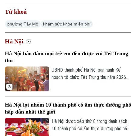
Từ khoá
phường Tây Mỗ
khám sức khỏe miễn phí
Hà Nội
Hà Nội bảo đảm mọi trẻ em đều được vui Tết Trung
thu
UBND thành phố Hà Nội ban hành Kế
hoạch tổ chức Tết Trung thu năm 2026
với mục tiêu mọi trẻ em trên địa bàn đều
được đón Tết Trung thu vui tươi, an toàn;
100% trẻ em có hoàn cảnh đặc biệt được
Hà Nội lọt nhóm 10 thành phố có ẩm thực đường phố
thăm hỏi, tặng quà đầy đủ, kịp thời.
hấp dẫn nhất thế giới
Hà Nội được xếp thứ 8 trong danh sách
10 thành phố có ẩm thực đường phố hấp
dẫn nhất thế giới theo nghiên cứu của