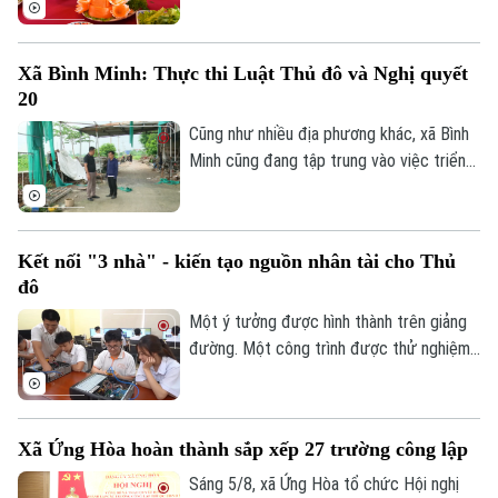
Radical Storage và cũng là thành phố duy
nhất của châu Á lọt vào danh sách này.
Xã Bình Minh: Thực thi Luật Thủ đô và Nghị quyết
20
Cũng như nhiều địa phương khác, xã Bình
Minh cũng đang tập trung vào việc triển
khai Luật Thủ đô và Nghị quyết 20 của
HĐND thành phố Hà Nội, Luật Đất đai
trong việc xử lý dứt điểm những cá nhân,
Kết nối "3 nhà" - kiến tạo nguồn nhân tài cho Thủ
tổ chức vi phạm về trật tự xây dựng, đất
đô
đai.
Một ý tưởng được hình thành trên giảng
Chuyên mục
đường. Một công trình được thử nghiệm
trong phòng nghiên cứu. Nhưng để những
Thời sự
sáng tạo ấy thực sự giải quyết các bài
toán của đô thị, đi vào sản xuất và tạo ra
Hà Nội
Hà Nội
Xã Ứng Hòa hoàn thành sắp xếp 27 trường công lập
giá trị cho xã hội, cần một hành trình dài
hơn. Hành trình ấy cần sự kết nối giữa Nhà
Sáng 5/8, xã Ứng Hòa tổ chức Hội nghị
Chính trị