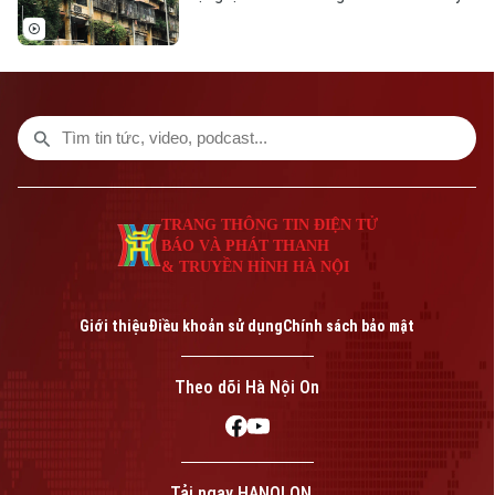
thế những công trình đã xuống cấp và
từng bước chỉnh trang đô thị. UBND
thành phố vừa giao Sở Xây dựng chủ trì,
phối hợp với các địa phương triển khai
khởi công 8 dự án cải tạo chung cư cũ
trong năm nay.
TRANG THÔNG TIN ĐIỆN TỬ
BÁO VÀ PHÁT THANH
& TRUYỀN HÌNH HÀ NỘI
Giới thiệu
Điều khoản sử dụng
Chính sách bảo mật
Theo dõi Hà Nội On
Tải ngay HANOI ON