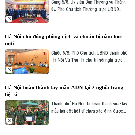
mới đất nước.
Sáng 5/8, Ủy viên Ban Thường vụ Thành
ủy, Phó Chủ tịch Thường trực UBND
thành phố Dương Đức Tuấn tiếp đoàn đại
biểu Bộ Nội vụ Vương quốc Campuchia do
Quốc vụ khanh Santibindit Chan Ean dẫn
Hà Nội chủ động phòng dịch và chuẩn bị năm học
đầu, đến thăm và trao đổi về các nội
mới
dung hợp tác mà hai bên cùng quan tâm.
Chiều 5/8, Phó Chủ tịch UBND thành phố
Hà Nội Vũ Thu Hà chủ trì hội nghị trực
tuyến với các xã, phường về công tác
phòng, chống dịch bệnh truyền nhiễm và
triển khai nhiệm vụ chuẩn bị năm học mới
Hà Nội hoàn thành lấy mẫu ADN tại 2 nghĩa trang
2026-2027.
liệt sĩ
Thành phố Hà Nội đã hoàn thành việc lấy
mẫu hài cốt liệt sĩ chưa xác định được
thông tin tại hai Nghĩa trang liệt sĩ Ngọc
Hồi và Nghĩa trang liệt sĩ Nhổn. Đây là kết
quả bước đầu của "Chiến dịch 500 ngày