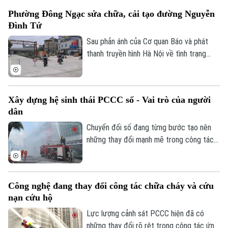
phần đồng bộ cơ sở hạ tầng và bảo đảm
Phường Đông Ngạc sửa chữa, cải tạo đường Nguyễn
an toàn giao thông. Đây là việc làm có ý
Đình Tứ
nghĩa thiết thực, được đông đảo nhân
dân đồng tình ủng hộ.
Sau phản ánh của Cơ quan Báo và phát
thanh truyền hình Hà Nội về tình trạng
xuống cấp, hư hỏng của tuyến đường
Nguyễn Đình Tứ, UBND phường Đông
Ngạc đã tiến hành sửa chữa, cải tạo dọc
Xây dựng hệ sinh thái PCCC số - Vai trò của người
tuyến, đảm bảo khớp nối êm thuận để
dân
người dân đi lại an toàn, thuận tiện.
Chuyển đổi số đang từng bước tạo nên
những thay đổi mạnh mẽ trong công tác
PCCC và CNCH. Tuy nhiên, công nghệ
hiện đại chỉ phát huy khi được kết hợp với
ý thức trách nhiệm của mỗi cá nhân, mỗi
Công nghệ đang thay đổi công tác chữa cháy và cứu
gia đình và toàn xã hội. Vì vậy, mỗi người
nạn cứu hộ
dân cần chủ động tìm hiểu kiến thức,
chấp hành các quy định về an toàn PCCC,
Lực lượng cảnh sát PCCC hiện đã có
trang bị kỹ năng xử lý tình huống và tích
những thay đổi rõ rệt trong công tác ứng