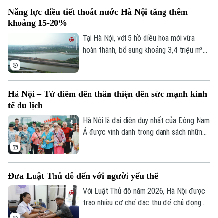
những thành phố có khả năng "gây thương
Năng lực điều tiết thoát nước Hà Nội tăng thêm
nhớ" ấy, chắc chắn không thể bỏ qua Hà
khoảng 15-20%
Nội – trái tim của Việt Nam.
Tại Hà Nội, với 5 hồ điều hòa mới vừa
hoàn thành, bổ sung khoảng 3,4 triệu m³
dung tích chứa nước; cùng với việc hạ
mực nước các hồ hiện có thông qua hệ
thống trạm bơm, tổng dung tích điều hòa
Hà Nội – Từ điểm đến thân thiện đến sức mạnh kinh
của toàn thành phố tăng thêm khoảng 4,8
tế du lịch
triệu m³. Nhờ vậy, góp phần nâng năng lực
điều tiết của hệ thống thêm khoảng 15-
Hà Nội là đại diện duy nhất của Đông Nam
20%.
Á được vinh danh trong danh sách những
thành phố có dịch vụ khách hàng thân
thiện nhất thế giới. Danh hiệu này tiếp tục
khẳng định sức hút của Thủ đô không chỉ
Đưa Luật Thủ đô đến với người yếu thế
từ di sản và văn hóa, mà còn từ sự mến
khách của con người Hà Nội.
Với Luật Thủ đô năm 2026, Hà Nội được
trao nhiều cơ chế đặc thù để chủ động
ban hành các chính sách an sinh phù hợp