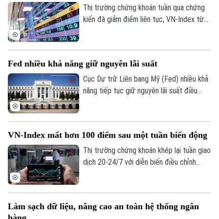
Thị trường chứng khoán tuần qua chứng
kiến đà giảm điểm liên tục, VN-Index từ
hơn 1.900 điểm chỉ còn 1.686 điểm. Theo
thống kê, thị trường đang ở vùng định giá
thấp nhất 10 năm, với P/E giảm khoảng 10
Fed nhiều khả năng giữ nguyên lãi suất
lần (tính trong 12 tháng gần nhất). Trong
bối cảnh đó, xuất hiện làn sóng “bắt đáy”
Cục Dự trữ Liên bang Mỹ (Fed) nhiều khả
của nhiều lãnh đạo doanh nghiệp.
năng tiếp tục giữ nguyên lãi suất điều
hành tại cuộc họp chính sách tháng
7/2026, và có thể kéo dài lập trường này
trong suốt phần còn lại của năm. Đây là
VN-Index mất hơn 100 điểm sau một tuần biến động
nhận định từ phân tích mới nhất của Ngân
hàng Natixis.
Thị trường chứng khoán khép lại tuần giao
dịch 20-24/7 với diễn biến điều chỉnh
mạnh khi VN-Index giảm hơn 100 điểm. Áp
lực bán lan rộng ở nhiều nhóm cổ phiếu,
trong bối cảnh khối ngoại tiếp tục bán
Làm sạch dữ liệu, nâng cao an toàn hệ thống ngân
ròng và tâm lý nhà đầu tư thận trọng.
hàng