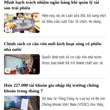
Minh bạch trách nhiệm ngân hàng khi quản lý tài
sản trái phiếu
Hiện nay, dự án Luật sửa đổi, bổ sung một
Xu hướng
số điều của Luật Các tổ chức tín dụng
đang được thảo luận tại Kỳ họp không
thường lệ thứ nhất, Quốc hội khoá XVI.
Một trong những điểm đáng chú ý là đề
Chính sách cơ cấu vốn mới kích hoạt sóng cổ phiếu
xuất cho phép ngân hàng thương mại làm
nhà nước
đại lý quản lý tài sản bảo đảm của trái
phiếu doanh nghiệp.
Quyết định mới về cơ cấu vốn nhà nước
được ban hành đã trở thành chất xúc tác
giúp nhóm cổ phiếu doanh nghiệp nhà
nước bứt phá trong phiên hôm nay, 07/08.
Hàng loạt mã tăng kịch trần, góp phần
Hơn 227.000 tài khoản gia nhập thị trường chứng
đưa VN-Index đảo chiều đi lên.
khoán trong tháng 7
Dữ liệu từ Tổng Công ty Lưu ký và Bù trừ
Chứng khoán Việt Nam (VSDC) cho thấy,