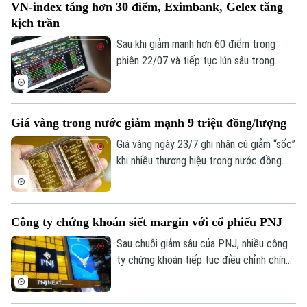
VN-index tăng hơn 30 điểm, Eximbank, Gelex tăng
phép số: Số 63/GP-TTDT, cấp ngày 10/05/2023
kịch trần
TRANG THÔNG TIN ĐIỆN TỬ
Sau khi giảm mạnh hơn 60 điểm trong
CỦA CƠ QUAN BÁO VÀ PHÁT THANH TRUYỀN HÌNH HÀ NỘI
phiên 22/07 và tiếp tục lún sâu trong
phiên sáng 23/7, không nhiều nhà đầu tư
Số 3-5 Huỳnh Thúc Kháng-Phường Láng-Hà Nội
trên thị trường tin tưởng vào một kịch
Giám đốc: VŨ MINH TUẤN
bản khả quan trong phiên hôm nay. Thế
Giá vàng trong nước giảm mạnh 9 triệu đồng/lượng
Phó Giám đốc: Nguyễn Kim Khiêm, Nguyễn Minh Đức, Nguyễn Thành Lợi
nhưng, kịch bản bất ngờ đã xảy ra, VN-
index hồi phục mạnh mẽ trong phiên
Giá vàng ngày 23/7 ghi nhận cú giảm “sốc”
chiều, tiệm cận mốc điểm 1.700.
khi nhiều thương hiệu trong nước đồng
loạt hạ giá tới 9 triệu đồng/lượng, kéo
vàng miếng SJC và vàng nhẫn cùng rơi
khỏi vùng giá cao.
Công ty chứng khoán siết margin với cổ phiếu PNJ
Sau chuỗi giảm sâu của PNJ, nhiều công
ty chứng khoán tiếp tục điều chỉnh chính
sách cho vay ký quỹ với cổ phiếu này. Các
thay đổi diễn ra trong bối cảnh mã bán lẻ