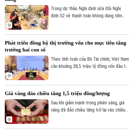
Trong dự thảo Nghị định sửa đổi Nghị
định 52 về thanh toán không dùng tiền
mặt, một nội dung đáng chú ý là đề xuất
đóng các tài khoản thanh toán không phát
sinh giao dịch trong thời gian từ 3 năm trở
Phát triển đồng bộ thị trường vốn cho mục tiêu tăng
lên nhằm nâng cao an toàn hệ thống và
trưởng hai con số
làm sạch dữ liệu.
Theo tính toán của Bộ Tài chính, Việt Nam
cần khoảng 38,5 triệu tỷ đồng vốn đầu tư
toàn xã hội giai đoạn 2026-2030 để đạt
mục tiêu tăng trưởng hai con số. Trong
bối cảnh nền kinh tế vẫn phụ thuộc lớn
Giá vàng đảo chiều tăng 1,5 triệu đồng/lượng
vào tín dụng ngân hàng, bài toán đặt ra
không chỉ là huy động thêm nguồn lực mà
Sau khi giảm mạnh trong phiên sáng, giá
còn phải mở rộng và nâng cao hiệu quả
vàng đã đảo chiều tăng trở lại vào chiều
các kênh dẫn vốn khác.
24/7. Vàng miếng SJC tăng tới 1,5 triệu
đồng mỗi lượng, vượt mốc 140 triệu
đồng/lượng.
Bản quyền thuộc về Cơ quan Báo và Phát thanh Truyền hình Hà Nội Giấy