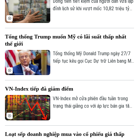
Dòng tiền tiết kiệm của người dân vừa lập
đỉnh lịch sử khi vượt mốc 10,82 triệu tỷ
đồng vào cuối tháng 5. Theo số liệu mới
nhất từ Ngân hàng Nhà nước, tiền gửi cá
nhân tại các tổ chức tín dụng vẫn duy trì
Tổng thống Trump muốn Mỹ có lãi suất thấp nhất
đà tăng trưởng liên tục.
thế giới
Tổng thống Mỹ Donald Trump ngày 27/7
tiếp tục kêu gọi Cục Dự trữ Liên bang Mỹ
(Fed) hạ lãi suất. Ông cho rằng Mỹ cần
duy trì mức lãi suất thấp nhất thế giới
nhằm hỗ trợ nền kinh tế.
VN-Index tiếp đà giảm điểm
VN-Index mở cửa phiên đầu tuần trong
trạng thái giằng co với áp lực bán gia tăng
mạnh về cuối phiên khiến VN-Index lao
dốc.
Loạt sếp doanh nghiệp mua vào cổ phiếu giá thấp