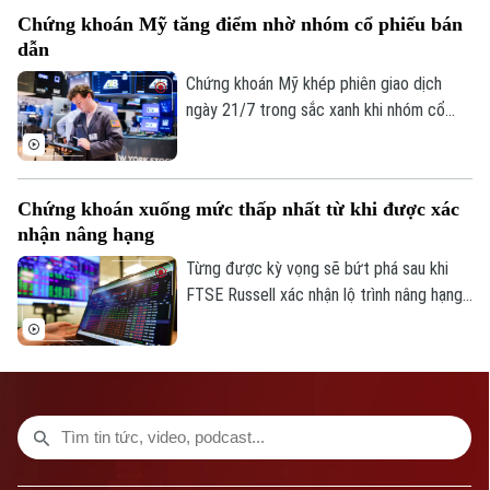
trang sức nối dài nhịp lao dốc từ đầu
Chứng khoán Mỹ tăng điểm nhờ nhóm cổ phiếu bán
tháng 7.
dẫn
Chứng khoán Mỹ khép phiên giao dịch
ngày 21/7 trong sắc xanh khi nhóm cổ
phiếu bán dẫn phục hồi mạnh, giúp thị
trường tạm gác những lo ngại về căng
thẳng tại Trung Đông và tranh chấp thuế
Chứng khoán xuống mức thấp nhất từ khi được xác
quan.
nhận nâng hạng
Từng được kỳ vọng sẽ bứt phá sau khi
FTSE Russell xác nhận lộ trình nâng hạng
lên nhóm thị trường mới nổi thứ cấp, song
thị trường chứng khoán Việt Nam lại diễn
biến không như mong đợi. Sau nhiều phiên
điều chỉnh liên tiếp, VN-Index hiện đã lùi
xuống mức thấp nhất kể từ thời điểm
thông tin nâng hạng được xác nhận.