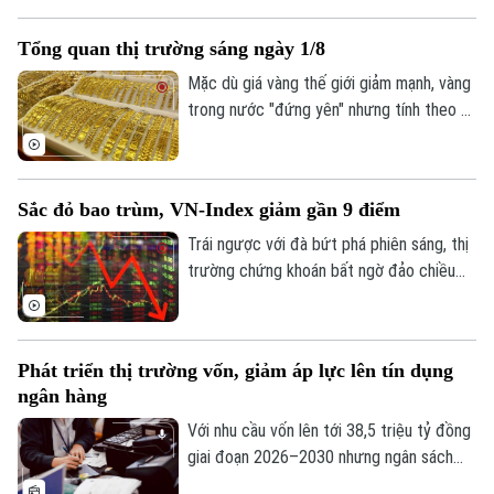
giảm giá trước, lượng khách đến mua
vàng khá thưa vắng.
Tổng quan thị trường sáng ngày 1/8
Mặc dù giá vàng thế giới giảm mạnh, vàng
trong nước "đứng yên" nhưng tính theo tỷ
giá quy đổi hiện nay, giá vàng trong nước
sáng 1/8 vẫn cao hơn thế giới khoảng 13
triệu đồng/lượng (chưa bao gồm thuế,
Sắc đỏ bao trùm, VN-Index giảm gần 9 điểm
phí).
Trái ngược với đà bứt phá phiên sáng, thị
trường chứng khoán bất ngờ đảo chiều
giằng co trong phiên chiều. Áp lực bán
tháo gia tăng mạnh về cuối phiên đã kéo
Theo dõi Hà Nội On
hàng loạt nhóm ngành chìm trong sắc đỏ,
Phát triển thị trường vốn, giảm áp lực lên tín dụng
ghi nhận tới 429 mã giảm điểm trên toàn
ngân hàng
thị trường.
Với nhu cầu vốn lên tới 38,5 triệu tỷ đồng
giai đoạn 2026–2030 nhưng ngân sách
nhà nước chỉ đáp ứng khoảng 20%, việc