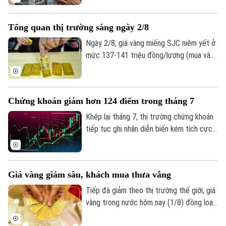
tháng đầu năm với kết quả kinh doanh tiếp
tục khởi sắc. Tuy nhiên, tốc độ tăng
Tổng quan thị trường sáng ngày 2/8
trưởng, chất lượng tài sản và mức trích
lập dự phòng rủi ro có sự phân hóa đáng
Ngày 2/8, giá vàng miếng SJC niêm yết ở
kể.
mức 137-141 triệu đồng/lượng (mua vào
- bán ra), giảm 900.000 đồng một lượng ở
cả hai chiều so với ngày 1/8.
Chứng khoán giảm hơn 124 điểm trong tháng 7
Khép lại tháng 7, thị trường chứng khoán
tiếp tục ghi nhận diễn biến kém tích cực
dù chỉ số VN-Index đã phục hồi trong
tuần giao dịch cuối cùng. Tính chung cả
tháng, VN-Index giảm hơn 124 điểm,
Giá vàng giảm sâu, khách mua thưa vắng
tương đương 6,68%, đánh dấu tháng giảm
điểm thứ hai liên tiếp.
Tiếp đà giảm theo thị trường thế giới, giá
vàng trong nước hôm nay (1/8) đồng loạt
đi xuống. Tuy nhiên, trái với những đợt