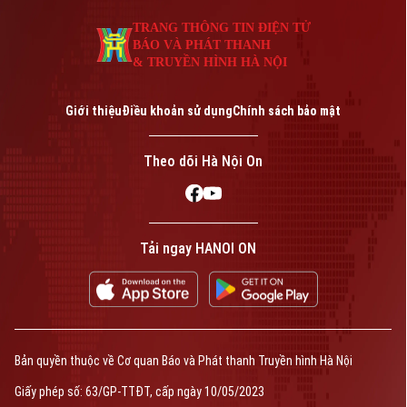
TRANG THÔNG TIN ĐIỆN TỬ
BÁO VÀ PHÁT THANH
& TRUYỀN HÌNH HÀ NỘI
Giới thiệu
Điều khoản sử dụng
Chính sách bảo mật
Theo dõi Hà Nội On
Tải ngay HANOI ON
Bản quyền thuộc về Cơ quan Báo và Phát thanh Truyền hình Hà Nội
Giấy phép số: 63/GP-TTĐT, cấp ngày 10/05/2023