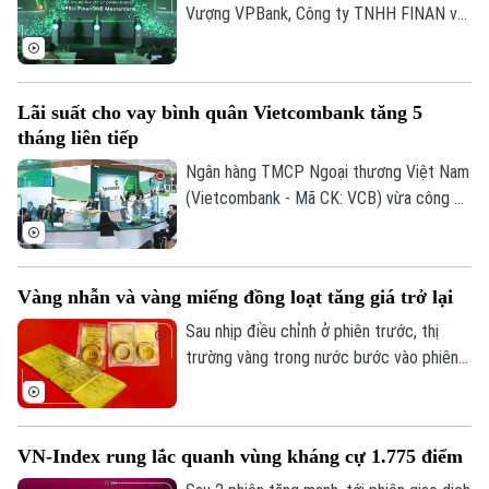
mức 292,64 điểm.
Vượng VPBank, Công ty TNHH FINAN và
Mastercard đã phối hợp ra mắt dòng thẻ
ghi nợ phi vật lý doanh nghiệp VPBiz
FinanONE Mastercard nhằm hỗ trợ doanh
Lãi suất cho vay bình quân Vietcombank tăng 5
nghiệp trong quản trị chi tiêu hiện đại, linh
tháng liên tiếp
hoạt và hiệu quả.
Ngân hàng TMCP Ngoại thương Việt Nam
(Vietcombank - Mã CK: VCB) vừa công bố
lãi suất cho vay bình quân kỳ tháng
6/2026 ở mức 7,5%/năm, tăng 0,3 điểm
phần trăm so với tháng trước và là tháng
Vàng nhẫn và vàng miếng đồng loạt tăng giá trở lại
tăng thứ năm liên tiếp.
Sau nhịp điều chỉnh ở phiên trước, thị
trường vàng trong nước bước vào phiên
giao dịch mới với xu hướng hồi phục ở cả
2 chiều mua vào và bán ra. Điểm đáng chú
ý là hiện vàng nhẫn lại được niêm yết cao
VN-Index rung lắc quanh vùng kháng cự 1.775 điểm
hơn cả giá vàng miếng SJC 1,4 triệu
đồng/lượng.