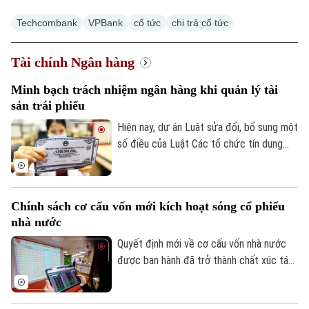
Techcombank
VPBank
cổ tức
chi trả cổ tức
Tài chính Ngân hàng
Minh bạch trách nhiệm ngân hàng khi quản lý tài
sản trái phiếu
Hiện nay, dự án Luật sửa đổi, bổ sung một
số điều của Luật Các tổ chức tín dụng
đang được thảo luận tại Kỳ họp không
thường lệ thứ nhất, Quốc hội khoá XVI.
Một trong những điểm đáng chú ý là đề
Chính sách cơ cấu vốn mới kích hoạt sóng cổ phiếu
xuất cho phép ngân hàng thương mại làm
nhà nước
đại lý quản lý tài sản bảo đảm của trái
phiếu doanh nghiệp.
Quyết định mới về cơ cấu vốn nhà nước
được ban hành đã trở thành chất xúc tác
giúp nhóm cổ phiếu doanh nghiệp nhà
nước bứt phá trong phiên hôm nay, 07/08.