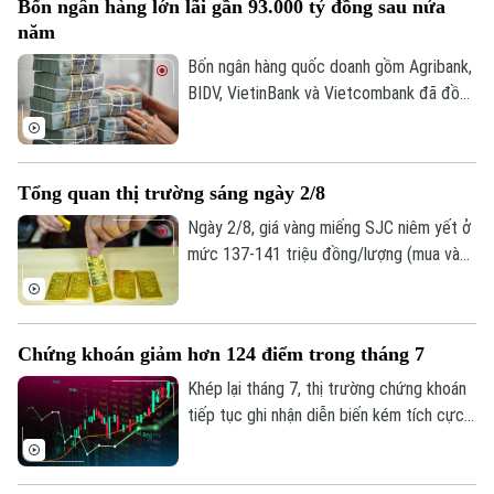
Bốn ngân hàng lớn lãi gần 93.000 tỷ đồng sau nửa
USD/ounce, tăng 15,7 USD/ounce so với
năm
cùng thời điểm ngày 2/8. Về tỷ giá trung
tâm, sáng 3/8 Ngân hàng Nhà nước công
Bốn ngân hàng quốc doanh gồm Agribank,
bố ở mức 25.358 đồng/USD, tăng 20
BIDV, VietinBank và Vietcombank đã đồng
đồng so với ngày 2/8.
loạt công bố báo cáo tài chính quý II và 6
tháng đầu năm với kết quả kinh doanh tiếp
tục khởi sắc. Tuy nhiên, tốc độ tăng
Tổng quan thị trường sáng ngày 2/8
trưởng, chất lượng tài sản và mức trích
lập dự phòng rủi ro có sự phân hóa đáng
Ngày 2/8, giá vàng miếng SJC niêm yết ở
kể.
mức 137-141 triệu đồng/lượng (mua vào
- bán ra), giảm 900.000 đồng một lượng ở
cả hai chiều so với ngày 1/8.
Chứng khoán giảm hơn 124 điểm trong tháng 7
Khép lại tháng 7, thị trường chứng khoán
tiếp tục ghi nhận diễn biến kém tích cực
dù chỉ số VN-Index đã phục hồi trong
tuần giao dịch cuối cùng. Tính chung cả