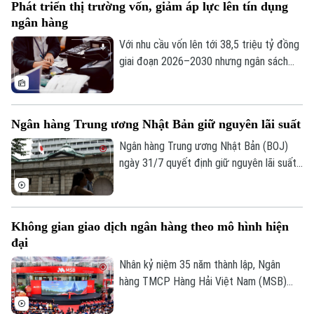
Phát triển thị trường vốn, giảm áp lực lên tín dụng
ghi nhận tới 429 mã giảm điểm trên toàn
ngân hàng
thị trường.
Với nhu cầu vốn lên tới 38,5 triệu tỷ đồng
giai đoạn 2026–2030 nhưng ngân sách
nhà nước chỉ đáp ứng khoảng 20%, việc
phát triển thị trường vốn thành kênh huy
động nguồn lực trung và dài hạn chủ lực
Ngân hàng Trung ương Nhật Bản giữ nguyên lãi suất
đang trở thành bài toán cấp thiết cho
tăng trưởng kinh tế.
Ngân hàng Trung ương Nhật Bản (BOJ)
ngày 31/7 quyết định giữ nguyên lãi suất
chính sách ở mức 1%, đồng thời nâng
đánh giá triển vọng kinh tế và cảnh báo
lạm phát cơ bản có thể tiếp tục vượt mục
Không gian giao dịch ngân hàng theo mô hình hiện
tiêu 2% trong thời gian tới.
đại
Nhân kỷ niệm 35 năm thành lập, Ngân
hàng TMCP Hàng Hải Việt Nam (MSB)
chính thức đưa vào hoạt động Hội sở