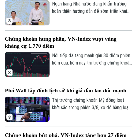
Ngân hàng Nhà nước đang khẩn trương
hoàn thiện hướng dẫn để sớm triển khai
chương trình tín dụng ưu đãi quy mô
khoảng 220.000 tỷ đồng dành cho doanh
nghiệp nhỏ và vừa thuộc các lĩnh vực ưu
Chứng khoán hưng phấn, VN-Index vượt vùng
tiên. Đây là thông tin được Phó Thống
kháng cự 1.770 điểm
đốc Ngân hàng Nhà nước Phạm Thanh Hà
cho biết tại Họp báo Chính phủ thường kỳ
Nối tiếp đà tăng mạnh gần 30 điểm phiên
tháng 7/2026 diễn ra chiều 3/8, tại Hà
hôm qua, hôm nay thị trường chứng khoán
Nội.
diễn biến tích cực. Đáng chú ý, trong
phiên chiều, VN-Index bật mạnh, chính
thức vượt vùng kháng cự quan trọng
Phố Wall lập đỉnh lịch sử khi giá dầu lao dốc mạnh
1.770 điểm.
Thị trường chứng khoán Mỹ đồng loạt
khởi sắc trong phiên 3/8, xô đổ hàng loạt
kỷ lục. Lực đẩy chính của thị trường đến
từ việc giá dầu thô bất ngờ lao dốc mạnh,
ngay sau khi Tổng thống Mỹ Donald Trump
Chứng khoán bứt phá, VN-Index tăng hơn 27 điểm
khẳng định Mỹ và Iran vẫn đang tiến hành