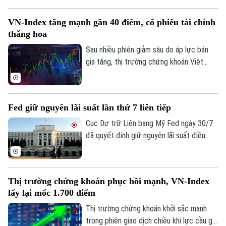
chính và Sở Giao dịch mới tại số 54A
Nguyễn Chí Thanh, Hà Nội. Công trình
VN-Index tăng mạnh gần 40 điểm, cổ phiếu tài chính
được đầu tư theo định hướng kết hợp
thăng hoa
giữa không gian giao dịch hiện đại, ứng
dụng công nghệ và môi trường làm việc
Sau nhiều phiên giảm sâu do áp lực bán
mở, nhằm đáp ứng yêu cầu phát triển
gia tăng, thị trường chứng khoán Việt
trong giai đoạn mới.
Nam đã ghi nhận phiên phục hồi tích cực.
Lực cầu bắt đáy lan tỏa mạnh cùng sự trở
lại của dòng vốn ngoại, giúp các chỉ số
Fed giữ nguyên lãi suất lần thứ 7 liên tiếp
đồng loạt tăng điểm và cải thiện đáng kể
tâm lý nhà đầu tư.
Cục Dự trữ Liên bang Mỹ Fed ngày 30/7
đã quyết định giữ nguyên lãi suất điều
hành trong khoảng 3,5-3,75%. Quyết định
này đánh dấu tháng thứ 7 liên tiếp ngân
hàng trung ương Mỹ không điều chỉnh
Thị trường chứng khoán phục hồi mạnh, VN-Index
chính sách tiền tệ, giữa bối cảnh nội bộ
lấy lại mốc 1.700 điểm
có sự chia rẽ sâu sắc về cách ứng phó
Bản quyền thuộc về Cơ quan Báo và Phát thanh Truyền hình Hà Nội Giấy
với lạm phát.
Thị trường chứng khoán khởi sắc mạnh
phép số: Số 63/GP-TTDT, cấp ngày 10/05/2023
trong phiên giao dịch chiều khi lực cầu gia