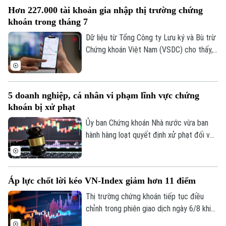
Hàng loạt mã tăng kịch trần, góp phần
Hơn 227.000 tài khoản gia nhập thị trường chứng
đưa VN-Index đảo chiều đi lên.
khoán trong tháng 7
Dữ liệu từ Tổng Công ty Lưu ký và Bù trừ
Chứng khoán Việt Nam (VSDC) cho thấy,
số tài khoản chứng khoán tiếp tục đi lên
trong bối cảnh thị trường trải qua một
tháng biến động mạnh. Tính đến cuối
5 doanh nghiệp, cá nhân vi phạm lĩnh vực chứng
tháng 7, thị trường có 13,66 triệu tài
khoán bị xử phạt
khoản giao dịch chứng khoán, tăng hơn
227.300 tài khoản so với cuối tháng 6.
Ủy ban Chứng khoán Nhà nước vừa ban
Chuyên mục
hành hàng loạt quyết định xử phạt đối với
các tổ chức, cá nhân vi phạm quy định
Thời sự
trong lĩnh vực chứng khoán. Chỉ trong thời
gian từ ngày 31/7 đến 4/8, tổng số tiền
Hà Nội
Hà Nội
Áp lực chốt lời kéo VN-Index giảm hơn 11 điểm
xử phạt lên tới hơn 572 triệu đồng.
Thị trường chứng khoán tiếp tục điều
Chính trị
Nhịp sống Hà Nội
Thế giới
chỉnh trong phiên giao dịch ngày 6/8 khi
áp lực chốt lời gia tăng ở nhóm cổ phiếu
Xã hội