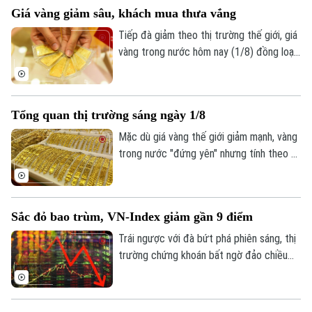
tháng, VN-Index giảm hơn 124 điểm,
Giá vàng giảm sâu, khách mua thưa vắng
tương đương 6,68%, đánh dấu tháng giảm
điểm thứ hai liên tiếp.
Tiếp đà giảm theo thị trường thế giới, giá
vàng trong nước hôm nay (1/8) đồng loạt
đi xuống. Tuy nhiên, trái với những đợt
giảm giá trước, lượng khách đến mua
vàng khá thưa vắng.
Tổng quan thị trường sáng ngày 1/8
Mặc dù giá vàng thế giới giảm mạnh, vàng
trong nước "đứng yên" nhưng tính theo tỷ
Liên hệ đường dây nóng (bấm để gọi)
giá quy đổi hiện nay, giá vàng trong nước
sáng 1/8 vẫn cao hơn thế giới khoảng 13
Tòa soạn
Tòa soạn
triệu đồng/lượng (chưa bao gồm thuế,
0865.116.699 (hotline)
0865.116.699
Sắc đỏ bao trùm, VN-Index giảm gần 9 điểm
phí).
Trái ngược với đà bứt phá phiên sáng, thị
trường chứng khoán bất ngờ đảo chiều
giằng co trong phiên chiều. Áp lực bán
tháo gia tăng mạnh về cuối phiên đã kéo
hàng loạt nhóm ngành chìm trong sắc đỏ,