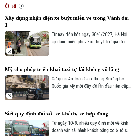
Ô tô
Xây dựng nhận diện xe buýt miễn vé trong Vành đai
1
Từ nay đến hết ngày 30/6/2027, Hà Nội
áp dụng miễn phí vé xe buýt trợ giá đối
với hành khách di chuyển trong phạm vi
Vành đai 1 trên 45 tuyến buýt, nhằm
khuyến khích người dân sử dụng phương
Mỹ cho phép triển khai taxi tự lái không vô lăng
tiện giao thông công cộng. Để triển khai
hiệu quả, Thành phố yêu cầu cần xây dựng
Cơ quan An toàn Giao thông Đường bộ
nhận diện với các tuyến xe buýt này.
Quốc gia Mỹ mới đây đã lần đầu tiên cấp
phép cho Zoox – công ty xe tự lái của
Amazon được triển khai thương mại có
giới hạn dịch vụ xe taxi tự lái không có vô
Siết quy định đối với xe khách, xe hợp đồng
lăng và các thiết bị điều khiển truyền
thống, đánh dấu bước đột phá lớn đối với
Từ ngày 10/8, nhiều quy định mới về kinh
ngành công nghiệp xe tự hành tại Mỹ.
doanh vận tải hành khách bằng xe ô tô sẽ