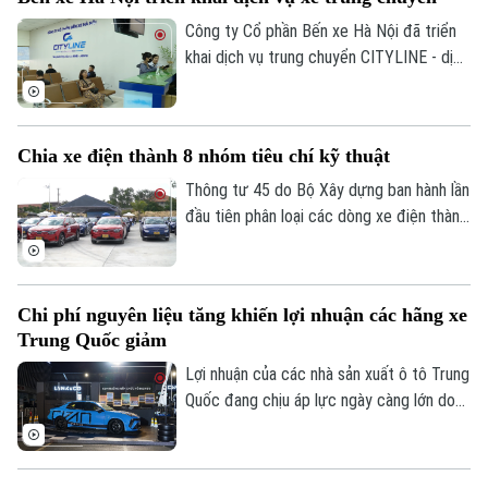
Tin tức
Đã phát sóng
Công ty Cổ phần Bến xe Hà Nội đã triển
Golf
Sao
khai dịch vụ trung chuyển CITYLINE - dịch
vụ giúp kết nối hành khách từ nhà đến bến
Điện ảnh
xe và từ bến xe về nhà, gia tăng tiện ích
và tạo dựng hình ảnh bến xe thân thiện,
Chia xe điện thành 8 nhóm tiêu chí kỹ thuật
Thời trang
hiện đại, xây dựng hệ sinh thái phục vụ
hành khách ngày càng hoàn thiện.
Thông tư 45 do Bộ Xây dựng ban hành lần
Âm nhạc
đầu tiên phân loại các dòng xe điện thành
8 nhóm với tiêu chí kỹ thuật cụ thể.
Chi phí nguyên liệu tăng khiến lợi nhuận các hãng xe
Trung Quốc giảm
Lợi nhuận của các nhà sản xuất ô tô Trung
Quốc đang chịu áp lực ngày càng lớn do
giá nguyên liệu đầu vào tăng mạnh.