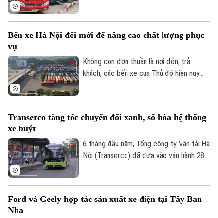
chính thức có hiệu lực. Trong đó, hoạt
động của xe hợp đồng được siết chặt.
Bến xe Hà Nội đổi mới để nâng cao chất lượng phục
vụ
Không còn đơn thuần là nơi đón, trả
khách, các bến xe của Thủ đô hiện nay
đang từng bước trở thành những điểm
trung chuyển hiện đại với nhiều tiện ích,
hướng tới xây dựng hình ảnh bến xe Hà
Chuyên mục
Transerco tăng tốc chuyển đổi xanh, số hóa hệ thống
Nội an toàn, văn minh và thân thiện với
xe buýt
người dân.
Thời sự
6 tháng đầu năm, Tổng công ty Vận tải Hà
Nội (Transerco) đã đưa vào vận hành 281
Hà Nội
Hà Nội
xe buýt điện trên 17 tuyến, đồng thời,
hoàn thành kế hoạch bổ sung thêm 122
Chính trị
Nhịp sống Hà Nội
xe buýt điện cỡ trung và 43 xe buýt điện
Thế giới
Ford và Geely hợp tác sản xuất xe điện tại Tây Ban
cỡ lớn theo các hợp đồng thầu mới.
Xã hội
Nha
Người Hà Nội
Tin tức