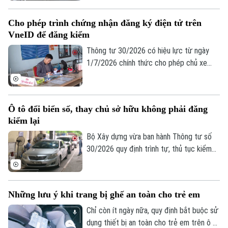
hướng dẫn sử dụng thiết bị an toàn phù
hợp cho trẻ em có hiệu lực, thị trường
Cho phép trình chứng nhận đăng ký điện tử trên
thiết bị an toàn dành cho trẻ em ghi nhận
VneID để đăng kiểm
sức mua tăng rõ rệt, nguồn cung được
mở rộng với nhiều chủng loại, mẫu mã và
Thông tư 30/2026 có hiệu lực từ ngày
mức giá đáp ứng đa dạng nhu cầu của
1/7/2026 chính thức cho phép chủ xe
người tiêu dùng.
xuất trình chứng nhận đăng ký xe trên
ứng dụng VneID và VneTraffic để đăng
kiểm xe. Quy định này giảm đáng kể số
Ô tô đổi biển số, thay chủ sở hữu không phải đăng
lượng giấy tờ phải mang theo, đồng thời
kiểm lại
thực hiện hoàn toàn trên môi trường số.
Bộ Xây dựng vừa ban hành Thông tư số
30/2026 quy định trình tự, thủ tục kiểm
định và miễn kiểm định lần đầu đối với xe
cơ giới, xe máy chuyên dụng; trình tự, thủ
tục chứng nhận an toàn kỹ thuật và bảo
Những lưu ý khi trang bị ghế an toàn cho trẻ em
vệ môi trường đối với phương tiện cải
tạo; đồng thời quy định trình tự, thủ tục
Chỉ còn ít ngày nữa, quy định bắt buộc sử
kiểm định khí thải đối với xe mô tô, xe gắn
dụng thiết bị an toàn cho trẻ em trên ô tô