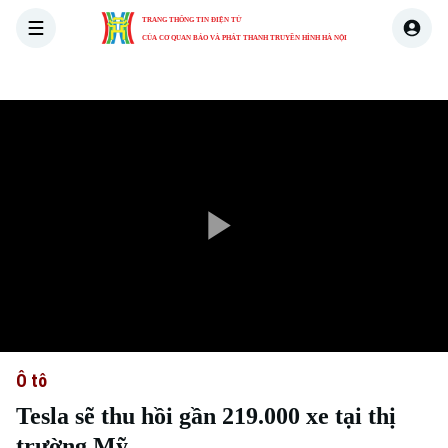
TRANG THÔNG TIN ĐIỆN TỬ
CỦA CƠ QUAN BÁO VÀ PHÁT THANH TRUYỀN HÌNH HÀ NỘI
THỜI SỰ
HÀ NỘI
THẾ GIỚI
KINH TẾ
NHÀ ĐẤT
Play
Video
Ô tô
Tesla sẽ thu hồi gần 219.000 xe tại thị
trường Mỹ