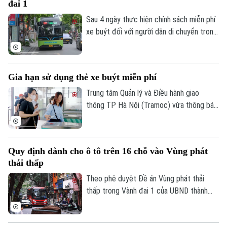
đai 1
Người dân có thể đăng ký online và lựa
chọn nhận thẻ trực tiếp hoặc qua dịch vụ
Sau 4 ngày thực hiện chính sách miễn phí
chuyển phát.
xe buýt đối với người dân di chuyển trong
khu vực Vành đai 1, nhiều hành khách đã
bước đầu làm quen với việc sử dụng thẻ
vé điện tử, đồng thời chủ động hơn trong
Gia hạn sử dụng thẻ xe buýt miễn phí
việc lựa chọn phương tiện công cộng cho
nhu cầu đi lại.
Trung tâm Quản lý và Điều hành giao
thông TP Hà Nội (Tramoc) vừa thông báo
gia hạn thời gian sử dụng thẻ miễn phí
mẫu cũ (thẻ không gắn chip) dành cho
các đối tượng được hưởng chính sách đi
Quy định dành cho ô tô trên 16 chỗ vào Vùng phát
xe buýt miễn phí. Thẻ được áp dụng trên
thải thấp
các tuyến xe buýt có trợ giá trên địa bàn
Hà Nội.
Theo phê duyệt Đề án Vùng phát thải
thấp trong Vành đai 1 của UBND thành
phố Hà Nội, xe từ 16 chỗ trở lên chỉ
được lưu thông trong Vùng phát thải thấp