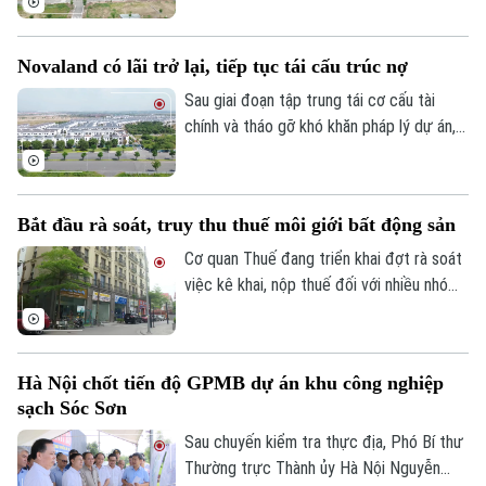
theo hướng tinh gọn, đồng bộ với mô hình
chính quyền địa phương hai cấp, đồng thời
Novaland có lãi trở lại, tiếp tục tái cấu trúc nợ
tạo thuận lợi hơn cho đầu tư và khai thác
hiệu quả nguồn lực đất đai.
Sau giai đoạn tập trung tái cơ cấu tài
chính và tháo gỡ khó khăn pháp lý dự án,
Tập đoàn Novaland ghi nhận kết quả kinh
doanh tích cực khi có lãi trở lại. Doanh
Liên hệ đường dây nóng (bấm để gọi)
nghiệp cũng tiếp tục triển khai các giải
Tòa soạn
Tòa soạn
Bắt đầu rà soát, truy thu thuế môi giới bất động sản
pháp xử lý nợ, tạo nền tảng cho quá trình
phục hồi trong thời gian tới.
Cơ quan Thuế đang triển khai đợt rà soát
0865.116.699 (hotline)
0865.116.699
việc kê khai, nộp thuế đối với nhiều nhóm
cá nhân có thu nhập cao từ nhiều nguồn,
trong đó có môi giới bất động sản.
Hà Nội chốt tiến độ GPMB dự án khu công nghiệp
sạch Sóc Sơn
Sau chuyến kiểm tra thực địa, Phó Bí thư
Thường trực Thành ủy Hà Nội Nguyễn