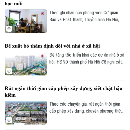
học mới
Theo ghi nhận của phóng viên Cơ quan
Theo dõi Hà Nội On
Báo và Phát thanh, Truyền hình Hà Nội,
đầu tháng 8, giá thuê nhà trọ và chung cư
mini quanh nhiều trường đại học tại Hà
Nội bắt đầu tăng nhẹ.
Đề xuất bỏ thẩm định đối với nhà ở xã hội
Để tăng tốc triển khai các dự án nhà ở xã
hội, HĐND thành phố Hà Nội đề nghị cắt
bỏ hoàn toàn khâu "thẩm định và ra quyết
định miễn tiền sử dụng đất". Bởi khi dự án
được xác định là nhà ở xã hội, doanh
Rút ngắn thời gian cấp phép xây dựng, siết chặt hậu
nghiệp sẽ được tự động miễn các thủ tục
kiểm
này để làm thủ tục giao đất.
Theo các chuyên gia, rút ngắn thời gian
cấp phép xây dựng, chuyển phương thức
quản lý từ “tiền kiểm” sang “hậu kiểm” sẽ
góp phần nâng cao hiệu lực, hiệu quả quản