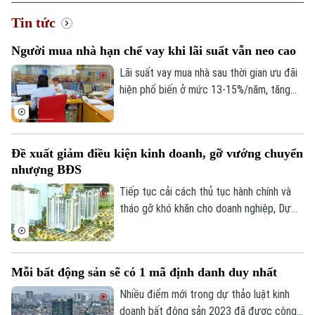
Tin tức
Người mua nhà hạn chế vay khi lãi suất vẫn neo cao
Lãi suất vay mua nhà sau thời gian ưu đãi
hiện phổ biến ở mức 13-15%/năm, tăng
đáng kể so với năm 2025. Trong bối cảnh
giá bất động sản vẫn neo cao, chi phí vốn
gia tăng đang khiến người mua thận trọng
Đề xuất giảm điều kiện kinh doanh, gỡ vướng chuyển
hơn khi sử dụng đòn bẩy tài chính.
nhượng BĐS
Tiếp tục cải cách thủ tục hành chính và
tháo gỡ khó khăn cho doanh nghiệp, Dự
thảo Luật Kinh doanh bất động sản (sửa
đổi) đề xuất cắt giảm nhiều điều kiện kinh
doanh và đơn giản hóa thủ tục chuyển
Mỗi bất động sản sẽ có 1 mã định danh duy nhất
nhượng dự án.
Nhiều điểm mới trong dự thảo luật kinh
doanh bất động sản 2023 đã được công