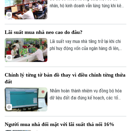
cuộc của cả hệ thống chính trị và sự
nhân, hộ kinh doanh vẫn lúng túng khi kê
Golf
Sao
đồng thuận của người dân.
khai và nộp thuế đối với hoạt động cho
thuê nhà, bất động sản. Ngành Thuế mới
Điện ảnh
đây đã tổng hợp một số lưu ý về vấn đề
Lãi suất mua nhà neo cao do đâu?
này.
Thời trang
Lãi suất vay mua nhà tăng trở lại khi chi
phí huy động vốn của ngân hàng đi lên,
Âm nhạc
trong khi tín dụng bất động sản vẫn được
kiểm soát, khiến người mua nhà chịu áp
lực tài chính lớn hơn.
Chỉnh lý từng tờ bản đồ thay vì điều chỉnh từng thửa
đất
Nhằm hoàn thành nhiệm vụ đồng bộ hóa
dữ liệu đất đai đúng kế hoạch, các tổ
công tác luôn tìm các phương án để
chỉnh lý, cập nhật dữ liệu đất đai đảm bảo
theo đúng yêu cầu, trong đó, việc chỉnh lý
Người mua nhà đối mặt với lãi suất thả nổi 16%
từng tờ bản đồ thay vì chỉnh lý từng thửa