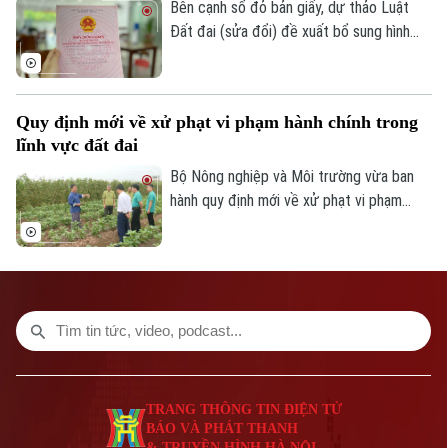
ổn định thị trường bất động sản.
Bên cạnh sổ đỏ bản giấy, dự thảo Luật
Giám đốc: VŨ MINH TUẤN
Đất đai (sửa đổi) đề xuất bổ sung hình
Phó Giám đốc: Nguyễn Kim Khiêm, Nguyễn Minh Đức, Nguyễn Thành Lợi
thức sổ đỏ điện tử có giá trị pháp lý
tương đương, góp phần thúc đẩy chuyển
đổi số trong quản lý đất đai.
Quy định mới về xử phạt vi phạm hành chính trong
lĩnh vực đất đai
Bộ Nông nghiệp và Môi trường vừa ban
hành quy định mới về xử phạt vi phạm
hành chính trong lĩnh vực đất đai, trong
đó tăng mạnh mức xử phạt đối với nhiều
hành vi tự ý chuyển mục đích sử dụng
đất.
TRANG THÔNG TIN ĐIỆN TỬ
BÁO VÀ PHÁT THANH
& TRUYỀN HÌNH HÀ NỘI