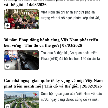
và thế giới | 14/03/2026
Việt Nam đã ghi nhận sự bứt phá ấn
Liên hệ đường dây nóng (bấm để gọi)
tượng về chỉ số hạnh phúc, xếp thứ 46,
Tòa soạn
Tòa soạn
tăng 37 bậc so với năm 2020 trong Báo
cáo Hạnh phúc Thế giới 2025, tăng mạnh
0865.116.699 (hotline)
0865.116.699
so với các năm trước và đứng thứ 2
30 năm Pháp đồng hành cùng Việt Nam phát triển
Đông Nam Á.
bền vững | Thủ đô và thế giới | 07/03/2026
Trải qua 3 thập kỉ , Cơ quan phát triển
Pháp (AFD) đã hỗ trợ hơn 120 dự án tại
các tỉnh, thành của Việt Nam với tổng vốn
tài trợ hơn 3,3 tỷ Euro; trở thành đối tác
phát triển quan trọng, góp phần thúc đẩy
Các nhà ngoại giao quốc tế kỳ vọng về một Việt Nam
chuyển đổi kinh tế, xã hội, từ sản xuất
phát triển mạnh mẽ | Thủ đô và thế giới | 28/02/2026
nông nghiệp đến công nghiệp hóa, phát
triển hạ tầng của Việt Nam.
Quan hệ ngoại giao của Việt Nam với các
nước ngày càng được củng cố và mở
rộng, vị thế, uy tín của Việt Nam trên