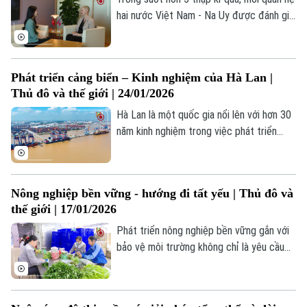
hai nước Việt Nam - Na Uy được đánh giá
cao và phát triển vượt bậc trên nhiều lĩnh
vực, đặc biệt là các lĩnh vực phát triển
bền vững.
Phát triển cảng biển – Kinh nghiệm của Hà Lan |
Thủ đô và thế giới | 24/01/2026
Hà Lan là một quốc gia nổi lên với hơn 30
năm kinh nghiệm trong việc phát triển
cảng biển xanh, sẽ giúp Việt Nam có thêm
kinh nghiệm trong phát triển cảng biển
thông minh, bền vững.
Bản quyền thuộc về Cơ quan Báo và Phát thanh Truyền hình Hà Nội Giấy
Nông nghiệp bền vững - hướng đi tất yếu | Thủ đô và
phép số: Số 63/GP-TTDT, cấp ngày 10/05/2023
thế giới | 17/01/2026
TRANG THÔNG TIN ĐIỆN TỬ
Phát triển nông nghiệp bền vững gắn với
bảo vệ môi trường không chỉ là yêu cầu
CỦA CƠ QUAN BÁO VÀ PHÁT THANH TRUYỀN HÌNH HÀ NỘI
trong nước mà còn phù hợp với xu thế
Số 3-5 Huỳnh Thúc Kháng-Phường Láng-Hà Nội
toàn cầu.
Giám đốc: NGUYỄN THANH LIÊM