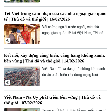
trường quốc tế ngày càng được nâng
cao, đời sống nhân dân ngày càng được
Tết Việt trong cảm nhận của các nhà ngoại giao quốc
cải thiện, đầu tư nước ngoài vào Việt
tế | Thủ đô và thế giới | 16/02/2026
Nam ngày càng lớn....
Với những người nước ngoài, các nhà
ngoại giao quốc tế tại Việt Nam, Tết cổ
truyền của người Việt Nam là dịp để họ
khám phá, tìm hiểu những nét đẹp văn hóa
truyền thống nơi đây.
Kết nối, xây dựng cảng biển, cảng hàng không xanh,
bền vững | Thủ đô và thế giới | 14/02/2026
Việt Nam đã và đang có những kế hoạch,
dự án phát triển xây dựng mạng lưới
logistics hiện đại, kết nối với các cảng
biển, cảng hàng không, ga đường sắt kết
nối thương mại quốc tế thông minh, bền
Việt Nam - Na Uy phát triển bền vững | Thủ đô và
vững.
thế giới | 07/02/2026
Trong suốt hơn 5 thập kỉ qua, mối quan hệ