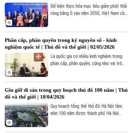
Để hiện thực hóa mục tiêu giảm phát thải
ròng bằng 0 vào năm 2050, Việt Nam cần
tập trung chuyển đổi mạnh mẽ từ năng
lượng hóa thạch sang năng lượng tái tạo,
phát triển kinh tế xanh, tuần hoàn, nâng
Phân cấp, phân quyền trong kỷ nguyên số - kinh
cao hiệu quả năng lượng.... Liên minh châu
nghiệm quốc tế | Thủ đô và thế giới | 02/05/2026
Âu (EU) đã có nhiều hỗ trợ trong giao
thông vận tải bền vững và năng lượng
Là quốc gia có nhiều kinh nghiệm trong
sạch để giúp Việt Nam đạt mục tiêu này.
phân cấp, phân quyền, cũng như vai trò
của chính quyền, quản trị địa phương, mô
hình của Thụy Sỹ có những điểm tương
đồng với Việt Nam, đó là mô hình quản trị
Gìn giữ di sản trong quy hoạch thủ đô 100 năm | Thủ
Theo dõi Hà Nội On
gần gũi với người dân.
đô và thế giới | 18/04/2026
Quy hoạch tổng thể thủ đô Hà Nội tầm
nhìn 100 năm được thành phố Hà Nội
thông qua ngày 28/3/2026, đặt mục tiêu
xây dựng Hà Nội trở thành "thành phố