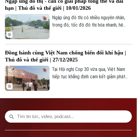
Ngập úng đô thị - cần có giải pháp tổng thể và dài
Phó Giám đốc: Nguyễn Kim Khiêm, Nguyễn Minh Đức, Nguyễn Thành Lợi
hạn | Thủ đô và thế giới | 10/01/2026
Ngập úng đô thị có nhiều nguyên nhân,
trong đó, tốc độ đô thị hóa nhanh, hệ
thống thoát nước thiếu đồng bộ, và tác
động của biến đổi khí hậu.
Đồng hành cùng Việt Nam chống biến đổi khí hậu |
Thủ đô và thế giới | 27/12/2025
Tại Hội nghị Cop 30 vừa qua, Việt Nam
tiếp tục khẳng định cam kết giảm phát
thải khí nhà kính mạnh mẽ, đặt mục tiêu
net-zero vào 2050 và giảm phát thải đáng
kể vào 2030.