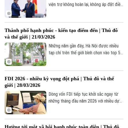
đầu tư cho ESG giống như tài sản của
viện trợ không hoàn lại, không áp đặt điều
doanh nghiệp.
kiện chính trị cho Việt Nam, với tổng giá
trị khoảng 340 triệu đô la Mỹ, tập trung
vào lĩnh vực quản lý nguồn nước, xóa đói
Thành phố hạnh phúc - kiến tạo điểm đến | Thủ đô
giảm nghèo, thích ứng biến đổi khí hậu,
và thế giới | 21/03/2026
lâm nghiệp... Những dự án như hệ thống
cấp nước Phần Lan đã trở nên thân thuộc
Những năm gần đây, Hà Nội được nhiều
với nhiều người dân Việt Nam, là biểu
tạp chí trên thế giới bình chọn vào top 5
tượng sống động cho tình hữu nghị tr
thành phố hạnh phúc nhất châu Á và top
50 thành phố hạnh phúc nhất trên thế giới
nhờ những yếu tố: ẩm thực đa dạng, văn
FDI 2026 - nhiều kỳ vọng đột phá | Thủ đô và thế
hóa, không gian xanh và giá trị lịch sử. Hà
giới | 28/03/2026
Nội đã và đang trở thành điểm đến yêu
thích của nhiều du khách quốc tế.
Dòng vốn FDI tiếp tục khởi sắc ngay từ
những tháng đầu năm 2026 với nhiều dự
án lớn triển khai tại các địa phương, cho
thấy Việt Nam ngày càng hấp dẫn nhà đầu
tư quốc tế.
Hướng tới một xã hội hạnh phúc toàn diện | Thủ đô