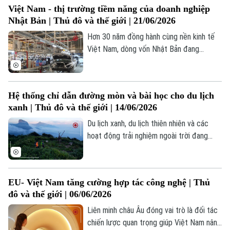
Thị trường
Việt Nam - thị trường tiềm năng của doanh nghiệp
Hướng nghiệp
phạm vi toàn cầu. Chiến lược này đặt mục
Làng nghề
Y tế
Nhật Bản | Thủ đô và thế giới | 21/06/2026
Thể thao
tiêu đưa EU trở thành nền kinh tế trung
Đánh giá
hòa carbon vào năm 2050, đồng thời yêu
Hơn 30 năm đồng hành cùng nền kinh tế
Di tích
Dinh dưỡng
cầu các chuỗi cung ứng toàn cầu phải
Việt Nam, dòng vốn Nhật Bản đang
Bóng đá
Giải trí
đáp ứng các tiêu chuẩn bền vững ngày
chuyển dịch mạnh mẽ , không chỉ dừng lại
Tư vấn sức khỏe
Quần vợt
càng cao.
ở sản xuất, mà còn tiến sâu vào thị trường
Tin tức
Đã phát sóng
tiêu dùng nội địa đầy tiềm năng.
Hệ thống chỉ dẫn đường mòn và bài học cho du lịch
Golf
Sao
xanh | Thủ đô và thế giới | 14/06/2026
Du lịch xanh, du lịch thiên nhiên và các
Điện ảnh
hoạt động trải nghiệm ngoài trời đang
ngày càng được yêu thích tại Hà Nội nói
Thời trang
riêng và Việt Nam nói chung. Từ những
cánh rừng nguyên sinh, các vườn quốc gia
Âm nhạc
EU- Việt Nam tăng cường hợp tác công nghệ | Thủ
cho tới những cung đường leo núi –
đô và thế giới | 06/06/2026
trekking… ngày càng nhiều du khách tìm
đến thiên nhiên để khám phá và trải
Liên minh châu Âu đóng vai trò là đối tác
nghiệm.
chiến lược quan trọng giúp Việt Nam nâng