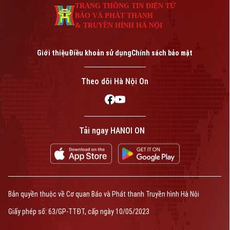
TRANG THÔNG TIN ĐIỆN TỬ
BÁO VÀ PHÁT THANH
& TRUYỀN HÌNH HÀ NỘI
Giới thiệu
Điều khoản sử dụng
Chính sách bảo mật
Theo dõi Hà Nội On
Tải ngay HANOI ON
Bản quyền thuộc về Cơ quan Báo và Phát thanh Truyền hình Hà Nội
Giấy phép số: 63/GP-TTĐT, cấp ngày 10/05/2023