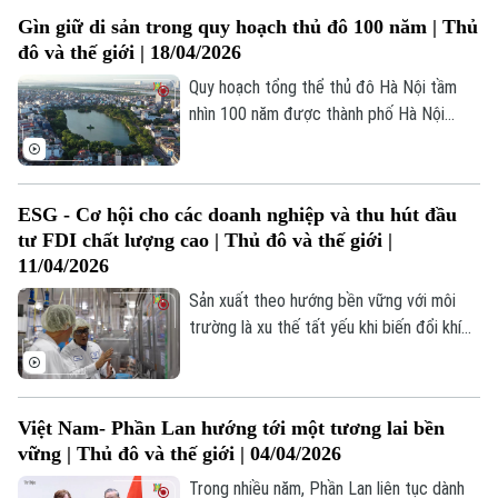
toàn cầu, đại đô thị văn hiến, thông minh,
Gìn giữ di sản trong quy hoạch thủ đô 100 năm | Thủ
sáng tạo, sinh thái".
đô và thế giới | 18/04/2026
Quy hoạch tổng thể thủ đô Hà Nội tầm
nhìn 100 năm được thành phố Hà Nội
thông qua ngày 28/3/2026, đặt mục tiêu
xây dựng Hà Nội trở thành "thành phố
toàn cầu, đại đô thị văn hiến, thông minh,
ESG - Cơ hội cho các doanh nghiệp và thu hút đầu
sáng tạo, sinh thái".
tư FDI chất lượng cao | Thủ đô và thế giới |
11/04/2026
Sản xuất theo hướng bền vững với môi
trường là xu thế tất yếu khi biến đổi khí
hậu ngày càng diễn biến phức tạp. Do vậy,
sản xuất xanh, đáp ứng các tiêu chí ESG
đã và đang trở thành quy định bắt buộc ở
Việt Nam- Phần Lan hướng tới một tương lai bền
các quốc gia phát triển. Mặc dù chi phí
vững | Thủ đô và thế giới | 04/04/2026
cho đầu tư thực hiện tiêu chuẩn ESG khá
tốn kém, tuy nhiên, về tương lai lâu dài,
Trong nhiều năm, Phần Lan liên tục dành