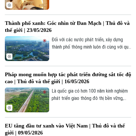
cao năng lực tự chủ công nghệ, đẩy mạnh
công cuộc chuyển đổi xanh và phát triển
bền vững.
Thành phố xanh: Góc nhìn từ Đan Mạch | Thủ đô và
thế giới | 23/05/2026
Đối với các nước phát triển, xây dựng
thành phố thông minh luôn đi cùng với quy
hoạch thành phố xanh, bền vững, tạo nên
một môi trường sống thông minh, một
không gian đáng sống, cũng như góp phần
Pháp mong muốn hợp tác phát triển đường sắt tốc độ
giảm tác động của biến đổi khí hậu.
cao | Thủ đô và thế giới | 16/05/2026
Là quốc gia có hơn 100 năm kinh nghiệm
phát triển giao thông đô thị bền vững,
như: tàu điện ngầm, metro và hơn 40 năm
kinh nghiệm trong đường sắt cao tốc,
Pháp có một hệ sinh thái các doanh
EU tăng đầu tư xanh vào Việt Nam | Thủ đô và thế
nghiệp về xây dựng đường sắt chuyên
giới | 09/05/2026
nghiệp với kĩ thuật, công nghệ cao.