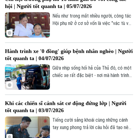
lực, tinh thần trách nhiệm và ý chí học hỏi
hội | Người tốt quanh ta | 05/07/2026
không ngừng, anh từng bước nâng cao
tay nghề, tích lũy kinh nghiệm và được tín
Nếu như trong mắt nhiều người, công tác
nhiệm giao phụ trách tổ sản xuất.
Hội phụ nữ ở cơ sở vốn là việc "vác tù và
hàng tổng" thì với bà Nguyễn Thị Đông,
công việc ấy chưa bao giờ là gánh nặng.
Hành trình xe '0 đồng' giúp bệnh nhân nghèo | Người
Bản quyền thuộc về Cơ quan Báo và Phát thanh Truyền hình Hà Nội Giấy
tốt quanh ta | 04/07/2026
phép số: Số 63/GP-TTDT, cấp ngày 10/05/2023
Giữa nhịp sống hối hả của Thủ đô, có một
TRANG THÔNG TIN ĐIỆN TỬ
chiếc xe rất đặc biệt - nơi mà hành trình
CỦA CƠ QUAN BÁO VÀ PHÁT THANH TRUYỀN HÌNH HÀ NỘI
của nó không được đo bằng mệnh giá
cước phí, mà được cân nhắc bằng nhịp
Số 3-5 Huỳnh Thúc Kháng-Phường Láng-Hà Nội
đập của tình người. Đó là chiếc xe "0
Khi các chiến sĩ cảnh sát cơ động đứng lớp | Người
Giám đốc: VŨ MINH TUẤN
đồng" của anh Đỗ Tuấn Kiên cùng hành
tốt quanh ta | 03/07/2026
trình giúp đỡ những bệnh nhân nghèo,
Phó Giám đốc: Nguyễn Kim Khiêm, Nguyễn Minh Đức, Nguyễn Thành Lợi
người già neo đơn.
Tiếng cười sảng khoái cùng những cánh
tay xung phong trả lời câu hỏi đã tạo nên
không khí sôi nổi tại chương trình tuyên