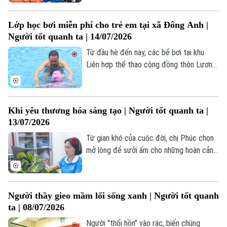
những đại diện trong 20 đội thi của học
Tòa soạn
Tòa soạn
sinh Việt Nam tranh tài tại giải đấu
0865.116.699 (hotline)
0865.116.699
Lớp học bơi miễn phí cho trẻ em tại xã Đông Anh |
Robotics lớn nhất thế giới. Khi đó, hai em
Người tốt quanh ta | 14/07/2026
đại diện cho đội tuyển SWITCH tham dự.
Từ đầu hè đến nay, các bể bơi tại khu
Liên hợp thể thao cộng đồng thôn Lương
Quán, xã Đông Anh, rộn ràng tiếng còi
hiệu, quạt nước, ngụp lặn của các lớp học
bơi miễn phí dành cho các trẻ em có hoàn
Khi yêu thương hóa sáng tạo | Người tốt quanh ta |
cảnh khó khăn trên địa bàn xã.
13/07/2026
Từ gian khó của cuộc đời, chị Phúc chọn
mở lòng để sưởi ấm cho những hoàn cảnh
khó khăn khác. Mang tư duy của một Cử
nhân Quản trị Kinh doanh vào công tác
Hội, chị luôn tìm cách tối ưu nguồn lực để
Người thầy gieo mầm lối sống xanh | Người tốt quanh
vừa bảo vệ môi trường, vừa giúp đỡ người
ta | 08/07/2026
nghèo.
Người "thổi hồn" vào rác, biến chúng