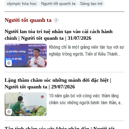
olympic hóa học
Người tốt quanh ta
Sáng tạo trẻ
Người tốt quanh ta
Người lan tỏa trí tuệ nhân tạo vào cải cách hành
chính | Người tốt quanh ta | 31/07/2026
Không chỉ là một giảng viên tận tụy với sự
nghiệp trồng người, Tiến sĩ Kiều Thành
Chung, Trưởng khoa Công nghệ Thông tin,
Trường Cao đẳng Công nghệ cao Hà Nội
còn là một trong những chuyên gia tiên
Lặng thầm chăm sóc những mảnh đời đặc biệt |
phong đưa trí tuệ nhân tạo AI vào thực
Người tốt quanh ta | 29/07/2026
tiễn hành chính công, tạo nên sức lan tỏa
sâu rộng từ Thủ đô đến nhiều tỉnh, thành
10 năm gắn bó với công việc thầm lặng
phố trên cả nước.
chăm sóc những người bệnh tâm thần, anh
Phùng Thế Bình, cán bộ Phòng Chăm sóc
đặc biệt, Trung tâm Chăm sóc và Phục
hồi chức năng người tâm thần số 2, luôn
Tận tình chăm sóc sức khỏe nhân dân | Người tốt