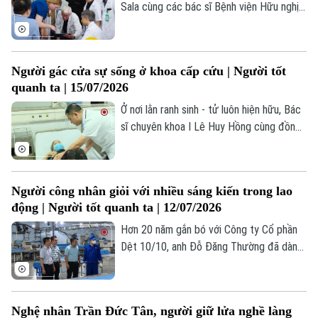
Sala cùng các bác sĩ Bệnh viện Hữu nghị
Việt Đức và chuyên gia y tế đến từ Hoa
Kỳ đã có mặt tại tỉnh Lào Cai. Một hành
trình thiện nguyện đặc biệt, nơi những bàn
Người gác cửa sự sống ở khoa cấp cứu | Người tốt
tay y khoa không chỉ mang đến hy vọng,
quanh ta | 15/07/2026
mà còn gieo lại tri thức cho đội ngũ y tế
cơ sở.
Ở nơi lằn ranh sinh - tử luôn hiện hữu, Bác
sĩ chuyên khoa I Lê Huy Hồng cùng đồng
nghiệp vẫn lặng lẽ làm công việc của
những người “gác cửa” sự sống.
Người công nhân giỏi với nhiều sáng kiến trong lao
động | Người tốt quanh ta | 12/07/2026
Hơn 20 năm gắn bó với Công ty Cổ phần
Dệt 10/10, anh Đỗ Đăng Thường đã dành
nhiều tâm huyết cho công việc bảo trì,
bảo dưỡng, sửa chữa thiết bị tại Phân
xưởng Kéo sợi mắc dệt 2.
Nghệ nhân Trần Đức Tân, người giữ lửa nghề làng