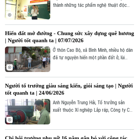
thành những tác phẩm nghệ thuật độc
đáo, chính là thầy giáo Ngô Minh Khôi –
người thầy đang từng ngày gieo mầm lối
sống xanh cho thế hệ tương lai.
Hiến đất mở đường - Chung sức xây dựng quê hương
| Người tốt quanh ta | 07/07/2026
Ở thôn Cao Bộ, xã Bình Minh, nhiều hộ dân
đã tự nguyện hiến một phần đất ở, lùi
cổng, tháo dỡ tường rào để mở rộng
đường làng. Mỗi mét vuông đất được
hiến không chỉ góp phần thay đổi diện
Người tổ trưởng giàu sáng kiến, giỏi sáng tạo | Người
mạo quê hương mà còn lan tỏa một điều
tốt quanh ta | 24/06/2026
đẹp hơn.
Anh Nguyễn Trung Hải, Tổ trưởng sản
xuất thuộc Xí nghiệp Lắp ráp, Công ty Cổ
phần Khóa Việt Tiệp, đã có 16 năm gắn
bó với doanh nghiệp. Bắt đầu từ vị trí
công nhân trực tiếp sản xuất, bằng sự nỗ
Chi hội trưởng phụ nữ 16 năm gắn bó với công tác