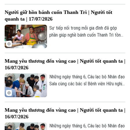
duy nhất trong hành trình sáng tạo nghệ
Người giữ hồn bánh cuốn Thanh Trì | Người tốt
thuật của mình.
quanh ta | 17/07/2026
Sự tiếp nối trong mỗi gia đình đã góp
phần giúp nghề bánh cuốn Thanh Trì tồn
tại suốt nhiều thập kỷ. Đó cũng là nền
tảng để địa phương bảo tồn và phát huy
một giá trị văn hóa vẫn đang hiện hữu
Mang yêu thương đến vùng cao | Người tốt quanh ta |
trong đời sống hôm nay.
16/07/2026
Theo dõi Hà Nội On
Những ngày tháng 6, Câu lạc bộ Nhân đạo
Sala cùng các bác sĩ Bệnh viện Hữu nghị
Việt Đức và chuyên gia y tế đến từ Hoa
Kỳ đã có mặt tại tỉnh Lào Cai. Một hành
trình thiện nguyện đặc biệt, nơi những bàn
Mang yêu thương đến vùng cao | Người tốt quanh ta |
tay y khoa không chỉ mang đến hy vọng,
16/07/2026
mà còn gieo lại tri thức cho đội ngũ y tế
cơ sở.
Những ngày tháng 6, Câu lạc bộ Nhân đạo