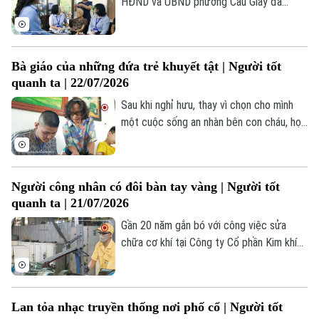
HĐND và UBND phường Cầu Giấy đã
Thể thao
Đánh giá
thành lập ba Tổ hành chính xung kích. Bất
Di tích
Dinh dưỡng
cứ khi nào nhận được thông tin từ cơ sở,
Bóng đá
Giải trí
các tổ lại lên đường, mang dịch vụ hành
Tư vấn sức khỏe
Bà giáo của những đứa trẻ khuyết tật | Người tốt
chính đến tận nhà người dân.
Quần vợt
Tin tức
quanh ta | 22/07/2026
Đã phát sóng
Sau khi nghỉ hưu, thay vì chọn cho mình
Golf
Sao
một cuộc sống an nhàn bên con cháu, họa
sĩ - nhà giáo Bùi Thị Thái Hà tiếp tục hành
Điện ảnh
trình giảng dạy của mình tại nhiều câu lạc
bộ tranh thiếu nhi, đặc biệt tại các trung
Thời trang
Người công nhân có đôi bàn tay vàng | Người tốt
tâm bảo trợ trẻ em khuyết tật, có hoàn
quanh ta | 21/07/2026
cảnh khó khăn.
Âm nhạc
Gần 20 năm gắn bó với công việc sửa
chữa cơ khí tại Công ty Cổ phần Kim khí
Thăng Long, anh Nguyễn Văn Thịnh không
chỉ được biết đến là người thợ lành nghề
mà còn là một tấm gương tiêu biểu trong
Lan tỏa nhạc truyền thống nơi phố cổ | Người tốt
phong trào thi đua lao động giỏi, lao động