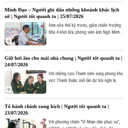
trên địa bàn Thủ đô. Mỗi năm, khoảng
Minh Đạo – Người ghi dấu những khoảnh khắc lịch
Chính trị
4.000 lượt thương binh, bệnh binh, người
Nhịp sống Hà Nội
Thế giới
sử | Người tốt quanh ta | 25/07/2026
có công được đón tiếp, chăm sóc, điều
Xã hội
dưỡng tại đây.
Hơn nửa thế kỷ trước, giữa chiến trường
Người Hà Nội
Tin tức
Kinh tế
Khu 4 khói lửa, phóng viên ảnh Ngô Minh
An ninh trật tự
Đạo của Thông tấn xã Việt Nam đã có
Khoảnh khắc Hà Nội
Quân sự
mặt ở những nơi ác liệt nhất để ghi lại
Tin tức
Nhà đất
Công nghệ
cuộc chiến đấu của quân và dân ta.
Ẩm thực
Hồ sơ
Giữ hơi ấm cho mái nhà chung | Người tốt quanh ta |
Cafe sáng
Tin tức
Tàu và Xe
24/07/2026
Người Việt 4 phương
Tài chính Ngân hàng
Với những cựu Thanh niên xung phong khu
Đầu tư
Ô tô
Giáo dục
vực Thanh Xuân, mỗi lần dự hội nghị là
Doanh nghiệp
một lần họ được gặp lại đồng đội. Những
Căn hộ
Tàu
cái bắt tay thật chặt, những nụ cười, lời
Tin tức
Văn hóa
hỏi han chân tình… như xóa nhòa khoảng
Đất đai
Xe máy
Tổ hành chính xung kích | Người tốt quanh ta |
cách thời gian, đưa họ về lại những năm
Tuyển sinh
Tin tức
23/07/2026
Sức khỏe
tháng cùng đi mở đường, tải đạn.
Kinh nghiệm
Thị trường
Hướng nghiệp
Với phương châm “Vì Nhân dân phục vụ”,
Làng nghề
Y tế