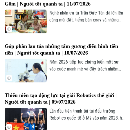
Gốm | Người tốt quanh ta | 11/07/2026
Nghệ nhân ưu tú Trần Đức Tân đã lớn lên
cùng mùi đất, tiếng bàn xoay và những
câu chuyện về nghề được truyền từ thế
hệ này sang thế hệ khác. Trong gia đình
có nhiều đời gắn bó với gốm, tình yêu với
Góp phần lan tỏa những tấm gương điển hình tiên
nghề đến với anh một cách tự nhiên như
tiến | Người tốt quanh ta | 10/07/2026
hơi thở của cuộc sống.
Năm 2026 tiếp tục chứng kiến một sự
vào cuộc mạnh mẽ và đầy trách nhiệm
của các cơ quan truyền thông chủ lực với
trên 180 tác phẩm tham dự ở nhiều loại
hình báo chí như truyền hình, phát thanh,
Thiếu niên tạo động lực tại giải Robotics thế giới |
báo viết , điện tử. Thành công không chỉ
Người tốt quanh ta | 09/07/2026
nằm ở số lượng tác phẩm, mà còn ở chiều
sâu đời sống và sức lan tỏa xã hội từ mỗi
Lần đầu tiên tranh tài tại đấu trường
câu chuyện được phản ánh.
Robotics quốc tế ở Mỹ vào năm 2023, hai
Liên hệ đường dây nóng (bấm để gọi)
anh em Lê Phan Anh và Lê Phương Anh là