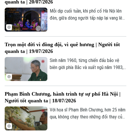
quanh ta | 20/07/2026
sáng tạo.
Mỗi dịp cuối tuần, khi phố cổ Hà Nội lên
đèn, giữa dòng người tấp nập lại vang lên
những câu hát chèo, hát văn – những
thanh âm đã theo suốt chiều dài văn hóa
dân tộc.
Trọn một đời vì đồng đội, vì quê hương | Người tốt
quanh ta | 19/07/2026
Sinh năm 1960, từng chiến đấu bảo vệ
biên giới phía Bắc và xuất ngũ năm 1983,
cựu chiến binh Đinh Xuân Long tiếp tục
dấn thân vào "mặt trận" mới trong thời
bình.
Phạm Bình Chương, hành trình tự sự phố Hà Nội |
Người tốt quanh ta | 18/07/2026
Với họa sĩ Phạm Bình Chương, hơn 25 năm
qua, không chạy theo những đổi thay của
thị trường hay xu hướng sáng tác, anh
lặng lẽ chọn phố Hà Nội làm mạch nguồn