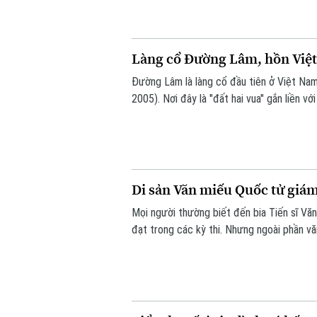
Làng cổ Đường Lâm, hồn Việt ở
Đường Lâm là làng cổ đầu tiên ở Việt Nam
2005). Nơi đây là "đất hai vua" gắn liền v
tích chứa đựng nhiều giá trị kiến trúc, ngh
Di sản Văn miếu Quốc tử giám 
Mọi người thường biết đến bia Tiến sĩ Vă
đạt trong các kỳ thi. Nhưng ngoài phần vă
về văn hóa thẩm mỹ của người xưa.