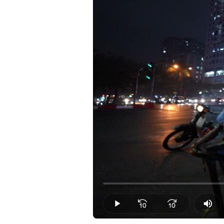
Loaded
:
0.00%
Play
Mut