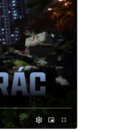
Picture-
Fullscreen
in-