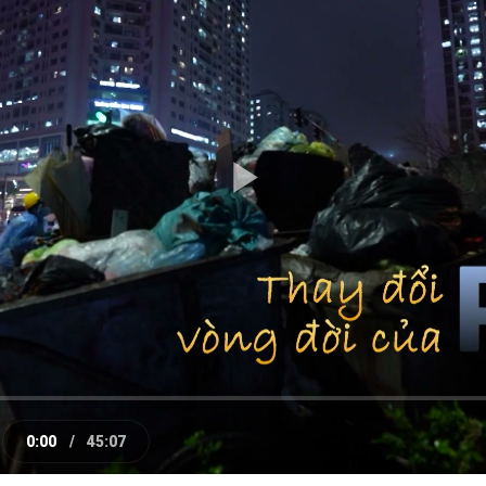
Play
Video
0:00
/
45:07
e
Current
Duration