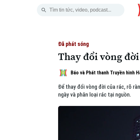
Thứ Sáu
THỜI SỰ
HÀ NỘI
THẾ GIỚI
07 Tháng 08, 2026
Hà Nội
Nhịp sống Hà Nộ
Tin tức
Đã phát sóng
Thay đổi vòng đời 
Chính trị
Người Hà Nội
Quân s
Xã hội
Khoảnh khắc Hà 
Hồ sơ
Báo và Phát thanh Truyền hình H
Để thay đổi vòng đời của rác, rõ r
An ninh trật tự
Ẩm thực
Người V
ngày và phân loại rác tại nguồn.
Công nghệ
Skip Ad