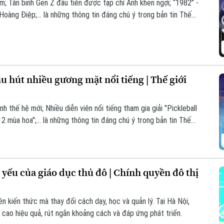
m; Tân binh Gen Z đầu tiên được tạp chí Anh khen ngợi; “1982” -
oàng Điệp;... là những thông tin đáng chú ý trong bản tin Thế
hu hút nhiều gương mặt nổi tiếng | Thế giới
h thế hệ mới; Nhiều diễn viên nổi tiếng tham gia giải "Pickleball
2 mùa hoa";... là những thông tin đáng chú ý trong bản tin Thế
 yếu của giáo dục thủ đô | Chính quyền đô thị
ền kiến thức mà thay đổi cách dạy, học và quản lý. Tại Hà Nội,
 cao hiệu quả, rút ngắn khoảng cách và đáp ứng phát triển.