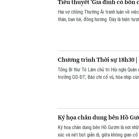
Tiểu thuyết 'Gia đình có bốn 
Hai vợ chồng Thường Ái tranh luận về việ
thân, bạn bè, đồng hương. Đây là hiện tượ
các nền văn minh. Tuy nhiên, theo đà tiến
dựa vào quan hệ hay huyết thống.
Chương trình Thời sự 18h30 |
Tổng Bí thư Tô Lâm chủ trì Hội nghị Quân
trưởng GD-ĐT; Báo chí cổ vũ, hòa nhịp cùn
chương trình Thời sự 18h30 hôm nay.
Ký họa chân dung bên Hồ Gươm
Ký hoạ chân dung bên Hồ Gươm là nơi nhữ
xúc và nét bút giản dị, giữa không gian cổ 