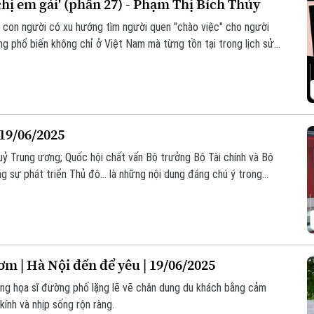
chị em gái' (phần 27) - Phạm Thị Bích Thủy
c con người có xu hướng tìm người quen "chào việc" cho người
ng phổ biến không chỉ ở Việt Nam mà từng tồn tại trong lịch sử
 hóa xã hội, công việc thường lựa chọn người có năng lực thay vì
 19/06/2025
 uỷ Trung ương; Quốc hội chất vấn Bộ trưởng Bộ Tài chính và Bộ
g sự phát triển Thủ đô... là những nội dung đáng chú ý trong
 | Hà Nội đến để yêu | 19/06/2025
ng họa sĩ đường phố lặng lẽ vẽ chân dung du khách bằng cảm
kính và nhịp sống rộn ràng.