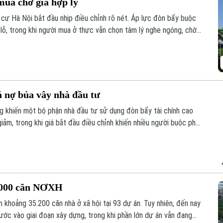
mua chờ giá hợp lý
 cư Hà Nội bắt đầu nhịp điều chỉnh rõ nét. Áp lực đòn bẩy buộc
 lỗ, trong khi người mua ở thực vẫn chọn tâm lý nghe ngóng, chờ
ả nợ bủa vây nhà đầu tư
g khiến một bộ phận nhà đầu tư sử dụng đòn bẩy tài chính cao
 giảm, trong khi giá bắt đầu điều chỉnh khiến nhiều người buộc phải
, trả nợ ngân hàng.
5.000 căn NƠXH
 khoảng 35.200 căn nhà ở xã hội tại 93 dự án. Tuy nhiên, đến nay
ớc vào giai đoạn xây dựng, trong khi phần lớn dự án vẫn đang