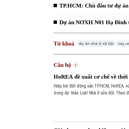
TP.HCM: Chủ đầu tư dự án
Dự án NƠXH N01 Hạ Đình tiế
Từ khoá
dự án nhà ở xã hội
vay ư
Căn hộ
HoREA đề xuất cơ chế về thời
Hiệp hội Bất động sản TP.HCM, HoREA, vừ
trong dự thảo Luật Nhà ở sửa đổi. Theo đ
xuất quy định theo hướng “thời hạn sử dụ
cách hiểu quyền sở hữu căn hộ của người dâ