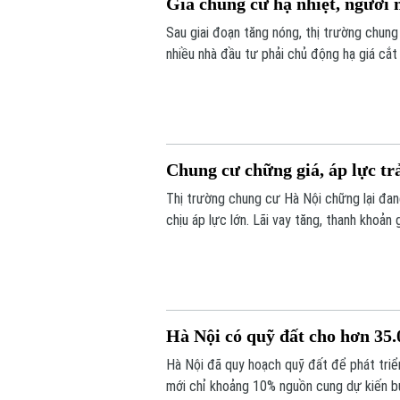
Giá chung cư hạ nhiệt, người 
Sau giai đoạn tăng nóng, thị trường chung
nhiều nhà đầu tư phải chủ động hạ giá cắt
đợi mặt bằng giá tiếp tục hạ nhiệt.
Chung cư chững giá, áp lực tr
Thị trường chung cư Hà Nội chững lại đan
chịu áp lực lớn. Lãi vay tăng, thanh khoản
hạ giá hàng trăm triệu đồng để thu hồi vốn
Hà Nội có quỹ đất cho hơn 3
Hà Nội đã quy hoạch quỹ đất để phát triển
mới chỉ khoảng 10% nguồn cung dự kiến bư