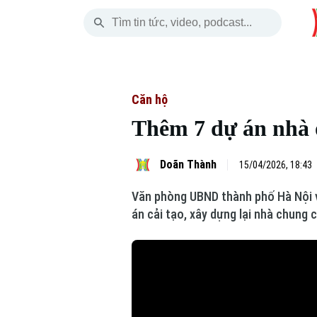
Chủ Nhật
THỜI SỰ
HÀ NỘI
THẾ GIỚI
09 Tháng 08, 2026
Hà Nội
Nhịp sống Hà Nộ
Tin tức
Căn hộ
Thêm 7 dự án nhà 
Chính trị
Người Hà Nội
Quân s
Xã hội
Khoảnh khắc Hà 
Hồ sơ
Doãn Thành
15/04/2026, 18:43
Văn phòng UBND thành phố Hà Nội v
An ninh trật tự
Ẩm thực
Người V
án cải tạo, xây dựng lại nhà chung c
Công nghệ
Skip Ad