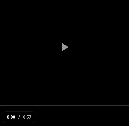
Play
Video
0:00
/
0:57
e
Current
Duration