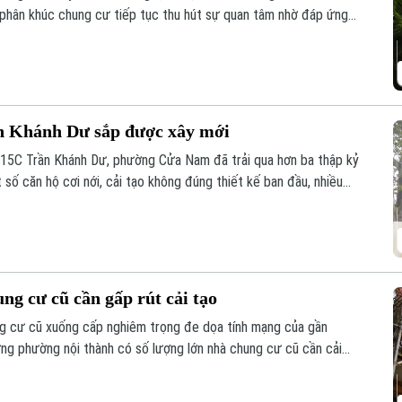
 phân khúc chung cư tiếp tục thu hút sự quan tâm nhờ đáp ứng
ống hạ tầng đồng bộ.
n Khánh Dư sắp được xây mới
15C Trần Khánh Dư, phường Cửa Nam đã trải qua hơn ba thập kỷ
 số căn hộ cơi nới, cải tạo không đúng thiết kế ban đầu, nhiều
h hưởng đến an toàn và chất lượng sinh hoạt của cư dân.
g cư cũ cần gấp rút cải tạo
ng cư cũ xuống cấp nghiêm trọng đe dọa tính mạng của gần
ng phường nội thành có số lượng lớn nhà chung cư cũ cần cải