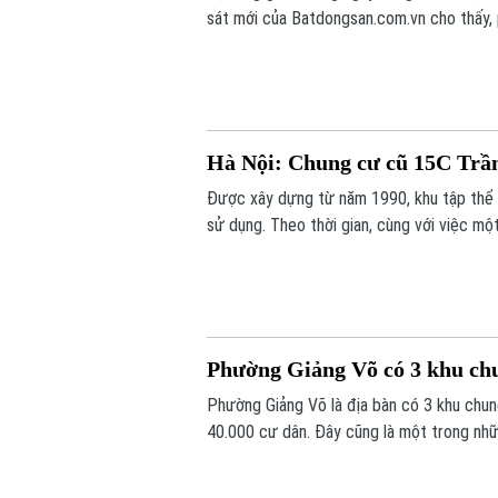
sát mới của Batdongsan.com.vn cho thấy,
tốt nhu cầu ở thực và hưởng lợi từ hệ th
Hà Nội: Chung cư cũ 15C Trầ
Được xây dựng từ năm 1990, khu tập thể 
sử dụng. Theo thời gian, cùng với việc một
hạng mục của công trình đã xuống cấp, ản
Phường Giảng Võ có 3 khu chun
Phường Giảng Võ là địa bàn có 3 khu chu
40.000 cư dân. Đây cũng là một trong nhữ
tạo của Thủ đô.