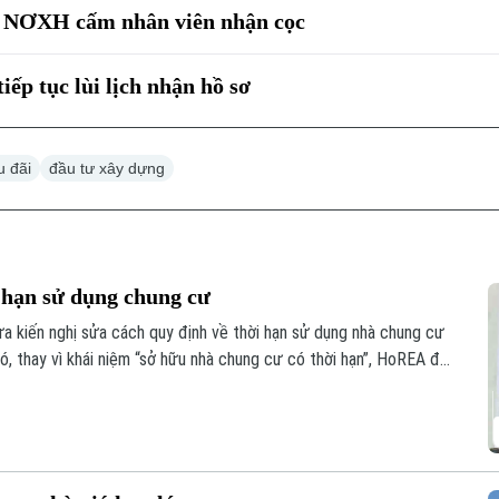
 NƠXH cấm nhân viên nhận cọc
p tục lùi lịch nhận hồ sơ
u đãi
đầu tư xây dựng
 hạn sử dụng chung cư
a kiến nghị sửa cách quy định về thời hạn sử dụng nhà chung cư
ó, thay vì khái niệm “sở hữu nhà chung cư có thời hạn”, HoREA đề
ng nhà chung cư theo niên hạn xây dựng công trình”, nhằm tránh
n bị giới hạn về thời gian.