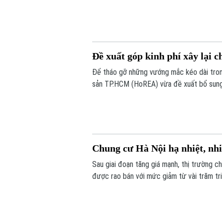
hoàn thiện các thủ tục đầu tư.
Đề xuất góp kinh phí xây lại c
Để tháo gỡ những vướng mắc kéo dài trong
sản TP.HCM (HoREA) vừa đề xuất bổ sung c
dụng.
Chung cư Hà Nội hạ nhiệt, nhi
Sau giai đoạn tăng giá mạnh, thị trường c
được rao bán với mức giảm từ vài trăm tr