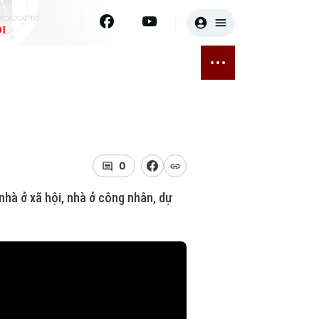
I
E
THỂ THAO
GIẢI TRÍ
ĐÃ PHÁT SÓNG
Bóng đá
Tin tức
ỡng
Quần vợt
Sao
sức khỏe
Golf
Điện ảnh
0
hà ở xã hội, nhà ở công nhân, dự
Thời trang
Âm nhạc