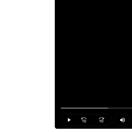
Loaded
:
17.26%
Play
Mut