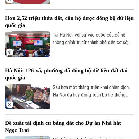
trường vừa yêu cầu các địa phương khẩn
trương rà soát, cập nhật tiến độ và gửi
Hơn 2,52 triệu thửa đất, căn hộ được đồng bộ dữ liệu
báo cáo trước ngày 8/8.
quốc gia
Tại Hà Nội, với sự vào cuộc của cả hệ
thống chính trị từ thành phố đến cơ sở,
nhiều kết quả quan trọng đã được ghi
nhận, tạo tiền đề hoàn thành mục tiêu xây
dựng cơ sở dữ liệu đất đai thống nhất,
Hà Nội: 126 xã, phường đã đồng bộ dữ liệu đất đai
đồng bộ trên toàn địa bàn.
quốc gia
Chuyên mục
Sau hơn một tháng triển khai chiến dịch,
Hà Nội đã huy động toàn bộ hệ thống
Thời sự
chính trị tham gia thực hiện nhiệm vụ. Sở
Nông nghiệp và Môi trường đã thành lập
Hà Nội
Hà Nội
các tổ công tác trực tiếp xuống cơ sở,
Đề xuất tái định cư bằng đất cho Dự án Nhà hát
cung cấp hơn 10.000 tài khoản và các
Chính trị
Ngọc Trai
Nhịp sống Hà Nội
phần mềm hỗ trợ cho 126 xã, phường.
Thế giới