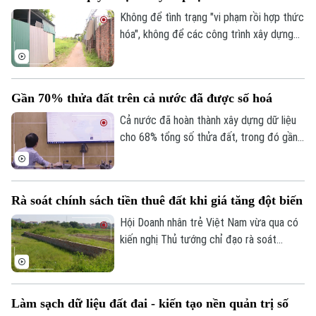
thị, trong bối cảnh hiện tại việc xử lý các
Không để tình trạng "vi phạm rồi hợp thức
dự án chậm triển khai được xem là nhiệm
hóa", không để các công trình xây dựng
vụ chiến lược để giải phóng nguồn lực đất
trái phép tiếp tục tồn tại kéo dài. Đây là
đai đang bị lãng phí.
quyết tâm đang được nhiều địa phương
trên địa bàn Hà Nội triển khai bằng những
Gần 70% thửa đất trên cả nước đã được số hoá
giải pháp đồng bộ, từ tăng cường tuyên
truyền, vận động đến xử lý nghiêm các
Cả nước đã hoàn thành xây dựng dữ liệu
trường hợp cố tình vi phạm, nhằm lập lại
cho 68% tổng số thửa đất, trong đó gần
kỷ cương trong quản lý đất đai và trật tự
một nửa đạt chuẩn “đúng - đủ - sạch -
xây dựng.
sống” và có thể đưa vào vận hành ngay.
Đây là thông tin vừa được Cục Quản lý
Rà soát chính sách tiền thuê đất khi giá tăng đột biến
đất đai, Bộ Nông nghiệp và Môi trường
công bố về tiến độ làm sạch dữ liệu đất
Hội Doanh nhân trẻ Việt Nam vừa qua có
đai toàn quốc.
kiến nghị Thủ tướng chỉ đạo rà soát
phương pháp, tỷ lệ và chu kỳ xác định đơn
giá thuê đất, tránh việc điều chỉnh đột
biến.
Làm sạch dữ liệu đất đai - kiến tạo nền quản trị số