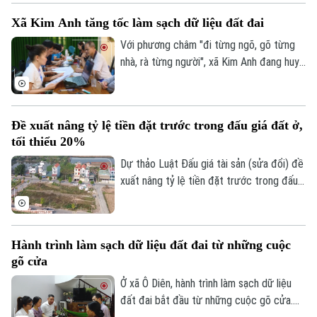
điểm, đồng thời bổ sung quy định cấm cá
Xã Kim Anh tăng tốc làm sạch dữ liệu đất đai
nhân trúng đấu giá nhưng bỏ cọc tham gia
các cuộc đấu giá quyền sử dụng đất ở
Với phương châm "đi từng ngõ, gõ từng
nhằm siết kỷ cương, ngăn chặn tình trạng
nhà, rà từng người", xã Kim Anh đang huy
đầu cơ, trục lợi.
động cả hệ thống chính trị tham gia Chiến
dịch "45 ngày" số hóa và làm sạch cơ sở
Theo dõi Hà Nội On
dữ liệu đất đai nhằm xây dựng cơ sở dữ
Đề xuất nâng tỷ lệ tiền đặt trước trong đấu giá đất ở,
liệu đầy đủ, chính xác và luôn được cập
tối thiểu 20%
nhật.
Dự thảo Luật Đấu giá tài sản (sửa đổi) đề
xuất nâng tỷ lệ tiền đặt trước trong đấu
giá quyền sử dụng đất trong trường hợp
giao đất ở tối thiểu từ 10% lên 20%.
Hành trình làm sạch dữ liệu đất đai từ những cuộc
gõ cửa
Ở xã Ô Diên, hành trình làm sạch dữ liệu
đất đai bắt đầu từ những cuộc gõ cửa.