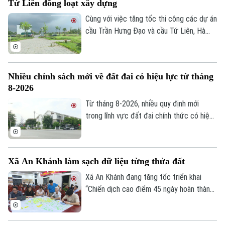
Tứ Liên đồng loạt xây dựng
Tư vấn sức khỏe
Quần vợt
Cùng với việc tăng tốc thi công các dự án
Tin tức
Đã phát sóng
cầu Trần Hưng Đạo và cầu Tứ Liên, Hà
Golf
Nội đang khẩn trương hoàn thiện các khu
Sao
tái định cư để người dân sớm ổn định nơi
ở sau khi bàn giao mặt bằng thực hiện 2
Điện ảnh
Nhiều chính sách mới về đất đai có hiệu lực từ tháng
dự án nói trên.
8-2026
Thời trang
Từ tháng 8-2026, nhiều quy định mới
Âm nhạc
trong lĩnh vực đất đai chính thức có hiệu
lực, với điểm nhấn là tăng phân cấp cho
chính quyền cơ sở và hoàn thiện cơ chế
xử lý vi phạm. Những chính sách này được
Xã An Khánh làm sạch dữ liệu từng thửa đất
kỳ vọng sẽ nâng cao hiệu lực quản lý nhà
nước, đồng thời tạo thuận lợi hơn cho
Xã An Khánh đang tăng tốc triển khai
người dân và doanh nghiệp trong quá trình
“Chiến dịch cao điểm 45 ngày hoàn thành
thực hiện các thủ tục về đất đai.
cơ sở dữ liệu đất đai”. Việc chuẩn hóa,
đồng bộ thông tin không chỉ phục vụ quản