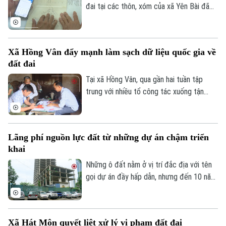
đai tại các thôn, xóm của xã Yên Bài đã
được số hóa một phần và đang tiếp tục
được cập nhật, đảm bảo tiêu chí “đúng -
đủ - sạch - sống”.
Xã Hồng Vân đẩy mạnh làm sạch dữ liệu quốc gia về
đất đai
Tại xã Hồng Vân, qua gần hai tuần tập
trung với nhiều tổ công tác xuống tận
từng hộ gia đình bất kể ngày, đêm, dữ liệu
đất đai tại các thôn, xóm đã được số hóa
một phần và đang tiếp tục được cập
Lãng phí nguồn lực đất từ những dự án chậm triển
nhật, đảm bảo tiêu chí “đúng - đủ - sạch -
Liên hệ đường dây nóng (bấm để gọi)
khai
sống”.
Tòa soạn
Tòa soạn
Những ô đất nằm ở vị trí đắc địa với tên
0865.116.699 (hotline)
0865.116.699
gọi dự án đầy hấp dẫn, nhưng đến 10 năm,
thậm chí gần 20 năm vẫn chưa triển khai.
Thành phố đang đẩy mạnh các giải pháp
nhằm hoàn thành mục tiêu tăng trưởng
Xã Hát Môn quyết liệt xử lý vi phạm đất đai
kinh tế và giải quyết các "điểm nghẽn" đô