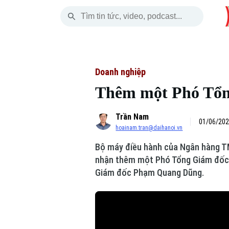
Thứ Bảy
THỜI SỰ
HÀ NỘI
THẾ GIỚI
08 Tháng 08, 2026
Hà Nội
Nhịp sống Hà Nộ
Tin tức
Doanh nghiệp
Thêm một Phó Tổn
Chính trị
Người Hà Nội
Quân s
Trần Nam
Xã hội
Khoảnh khắc Hà 
Hồ sơ
01/06/202
hoainam.tran@daihanoi.vn
An ninh trật tự
Ẩm thực
Người V
Bộ máy điều hành của Ngân hàng TM
nhận thêm một Phó Tổng Giám đốc n
Công nghệ
Giám đốc Phạm Quang Dũng.
Skip Ad