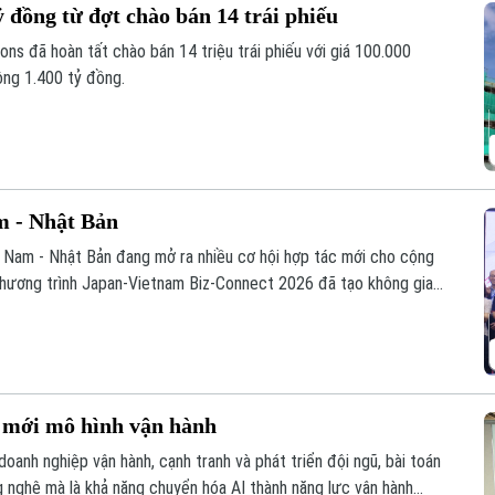
ỷ đồng từ đợt chào bán 14 trái phiếu
 đã hoàn tất chào bán 14 triệu trái phiếu với giá 100.000
ông 1.400 tỷ đồng.
m - Nhật Bản
t Nam - Nhật Bản đang mở ra nhiều cơ hội hợp tác mới cho cộng
 chương trình Japan-Vietnam Biz-Connect 2026 đã tạo không gian
 nối trực tiếp, tìm kiếm đối tác và thúc đẩy các cơ hội hợp tác
i mới mô hình vận hành
doanh nghiệp vận hành, cạnh tranh và phát triển đội ngũ, bài toán
 nghệ mà là khả năng chuyển hóa AI thành năng lực vận hành