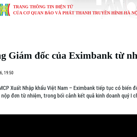
TRANG THÔNG TIN ĐIỆN TỬ
CỦA CƠ QUAN BÁO VÀ PHÁT THANH TRUYỀN HÌNH HÀ NỘ
KINH TẾ
NHÀ ĐẤT
TÀU VÀ XE
GIÁO DỤC
VĂN HÓA
SỨC KHỎ
i
Tin tức
Tin tức
Ô tô
Tin tức
Tin tức
Y tế
g Giám đốc của Eximbank từ n
ự
Cafe sáng
Đầu tư
Tàu
Tuyển sinh
Làng nghề
Dinh dư
Nội
Tài chính Ngân hàng
Căn hộ
Xe máy
Hướng nghiệp
Di tích
Tư vấn 
6, 19:50
iệt 4 phương
Doanh nghiệp
Đất đai
Thị trường
CP Xuất Nhập khẩu Việt Nam – Eximbank tiếp tục có biến độ
ộp đơn từ nhiệm, trong bối cảnh kết quả kinh doanh quý I c
Kinh nghiệm
Đánh giá