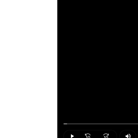
Loaded
:
1.23%