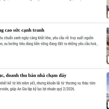
hấn mạnh tại sự kiện AI-Ready Workforce tổ chức mới đây tại Hà
ng cao sức cạnh tranh
êu chuẩn xanh ngày càng khắt khe, yêu cầu về truy xuất nguồn
on, xu hướng tiêu dùng bền vững đang đặt ra những yêu cầu hoàn
iên, giữa sự biến động của thị trường, xuất khẩu gỗ của Việt Nam
ích ứng linh hoạt với biến động thị trường.
lục, doanh thu bán nhà chạm đáy
nhất kể từ khi niêm yết, nhưng khoản lãi từ thương vụ thâu tóm
rside, giúp An Gia lập kỷ lục lợi nhuận quý 2/2026.