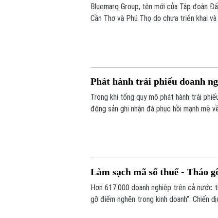
Bluemarq Group, tên mới của Tập đoàn Đất
Cần Thơ và Phú Thọ do chưa triển khai và
Phát hành trái phiếu doanh 
Trong khi tổng quy mô phát hành trái phi
động sản ghi nhận đà phục hồi mạnh mẽ v
Làm sạch mã số thuế - Tháo g
Hơn 617.000 doanh nghiệp trên cả nước th
gỡ điểm nghẽn trong kinh doanh”. Chiến d
xử lý hồ sơ tồn đọng, ngăn chặn việc lợi d