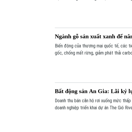
thực chất. Thông tin được các diễn giả n
Nội.
Ngành gỗ sản xuất xanh để nâ
Biến động của thương mại quốc tế, các ti
gốc, chống mất rừng, giảm phát thải carb
toàn mới đối với ngành gỗ quốc tế. Tuy nh
vẫn duy trì vị thế dẫn đầu nhờ khả năng th
Bất động sản An Gia: Lãi kỷ 
Doanh thu bán căn hộ rơi xuống mức thấp 
doanh nghiệp triển khai dự án The Gió Rive