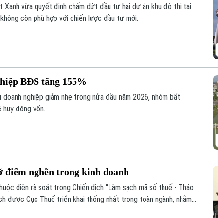
 Xanh vừa quyết định chấm dứt đầu tư hai dự án khu đô thị tại
 không còn phù hợp với chiến lược đầu tư mới.
nghiệp BĐS tăng 155%
ếu doanh nghiệp giảm nhẹ trong nửa đầu năm 2026, nhóm bất
ề huy động vốn.
ỡ điểm nghẽn trong kinh doanh
uộc diện rà soát trong Chiến dịch “Làm sạch mã số thuế - Tháo
ịch được Cục Thuế triển khai thống nhất trong toàn ngành, nhằm
ụng pháp nhân, thông tin cá nhân để vi phạm pháp luật.