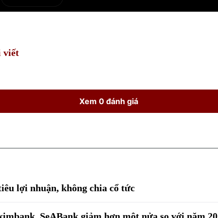
e
Current
Duration
Time
 viết
Xem 0 đánh giá
u lợi nhuận, không chia cổ tức
Eximbank, SeABank giảm hơn một nửa so với năm 2