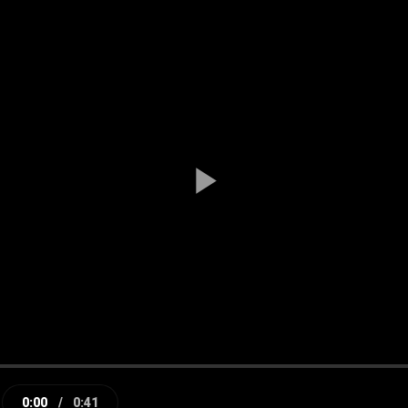
Play
Video
0:00
/
0:41