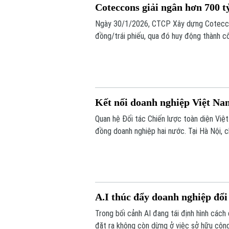
Coteccons giải ngân hơn 700 t
Ngày 30/1/2026, CTCP Xây dựng Coteccons
đồng/trái phiếu, qua đó huy động thành c
Kết nối doanh nghiệp Việt Na
Quan hệ Đối tác Chiến lược toàn diện Việ
đồng doanh nghiệp hai nước. Tại Hà Nội,
để doanh nghiệp Việt Nam và Nhật Bản kết
thực chất.
A.I thúc đẩy doanh nghiệp đổ
Trong bối cảnh AI đang tái định hình cách 
đặt ra không còn dừng ở việc sở hữu công