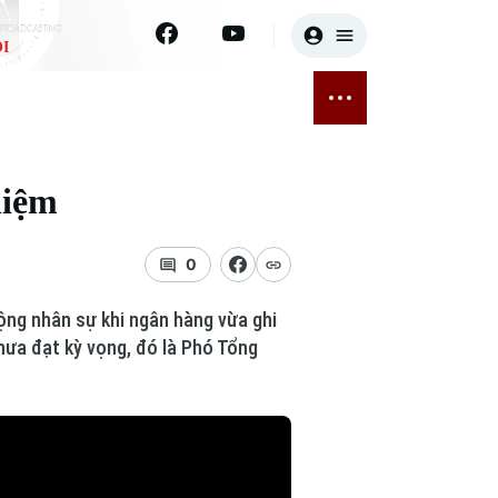
I
E
THỂ THAO
GIẢI TRÍ
ĐÃ PHÁT SÓNG
Bóng đá
Tin tức
hiệm
ỡng
Quần vợt
Sao
sức khỏe
Golf
Điện ảnh
0
Thời trang
ng nhân sự khi ngân hàng vừa ghi
hưa đạt kỳ vọng, đó là Phó Tổng
Âm nhạc