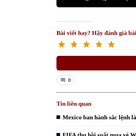
Play
Mut
Bài viết hay? Hãy đánh giá bài
0
Tin liên quan
Mexico ban hành sắc lệnh l
FIFA thu hồi suất mua vé 