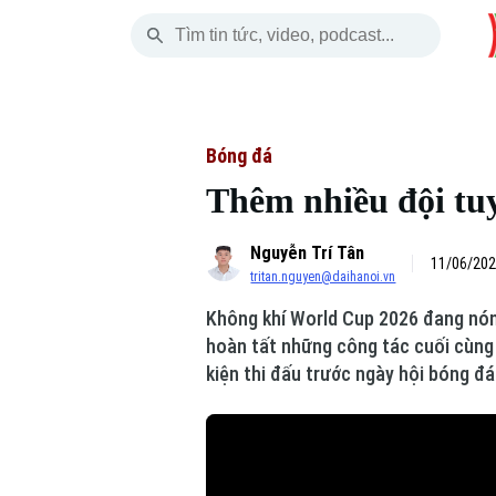
Thứ Năm
THỜI SỰ
HÀ NỘI
THẾ GIỚI
06 Tháng 08, 2026
Hà Nội
Nhịp sống Hà Nộ
Tin tức
Bóng đá
Thêm nhiều đội tu
Chính trị
Người Hà Nội
Quân s
Nguyễn Trí Tân
Xã hội
Khoảnh khắc Hà 
Hồ sơ
11/06/202
tritan.nguyen@daihanoi.vn
An ninh trật tự
Ẩm thực
Người V
Không khí World Cup 2026 đang nóng
hoàn tất những công tác cuối cùng 
Công nghệ
kiện thi đấu trước ngày hội bóng đá
Skip Ad