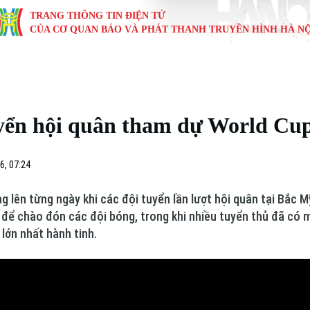
TRANG THÔNG TIN ĐIỆN TỬ
CỦA CƠ QUAN BÁO VÀ PHÁT THANH TRUYỀN HÌNH HÀ NỘ
KINH TẾ
NHÀ ĐẤT
TÀU VÀ XE
GIÁO DỤC
VĂN HÓA
SỨC KHỎ
i
Tin tức
Tin tức
Ô tô
Tin tức
Tin tức
Y tế
yển hội quân tham dự World Cu
ự
Cafe sáng
Đầu tư
Tàu
Tuyển sinh
Làng nghề
Dinh dư
Nội
Tài chính Ngân hàng
Căn hộ
Xe máy
Hướng nghiệp
Di tích
Tư vấn 
6, 07:24
iệt 4 phương
Doanh nghiệp
Đất đai
Thị trường
 lên từng ngày khi các đội tuyển lần lượt hội quân tại Bắc 
để chào đón các đội bóng, trong khi nhiều tuyển thủ đã có 
Kinh nghiệm
Đánh giá
 lớn nhất hành tinh.