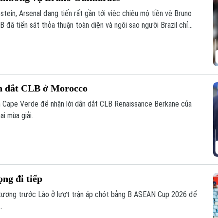
ein, Arsenal đang tiến rất gần tới việc chiêu mộ tiền vệ Bruno
 đã tiến sát thỏa thuận toàn diện và ngôi sao người Brazil chỉ
m tra y tế trước khi hoàn tất thương vụ.
n dắt CLB ở Morocco
ển Cape Verde để nhận lời dẫn dắt CLB Renaissance Berkane của
i mùa giải.
ng đi tiếp
 tượng trước Lào ở lượt trận áp chót bảng B ASEAN Cup 2026 để
.