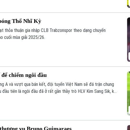
bóng Thổ Nhĩ Kỳ
ạt thỏa thuận gia nhập CLB Trabzonspor theo dạng chuyển
ào cuối mùa giải 2025/26.
ế để chiếm ngôi đầu
g A và vượt qua bán kết, đội tuyển Việt Nam sẽ đá trận chung
 đầu tiên là ngôi đầu đã ở rất gần thầy trò HLV Kim Sang Sik, khi
ượt trận cuối vòng bảng với Campuchia sau đây 2 ngày.
ất thương vụ Bruno Guimaraes