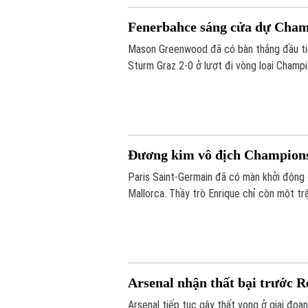
Fenerbahce sáng cửa dự Cha
Mason Greenwood đã có bàn thắng đầu ti
Sturm Graz 2-0 ở lượt đi vòng loại Champi
tới vòng play-off Champions League.
Đương kim vô địch Champions
Paris Saint-Germain đã có màn khởi động 
Mallorca. Thầy trò Enrique chỉ còn một tr
Siêu cúp châu Âu gặp Aston Villa vào ngà
Arsenal nhận thất bại trước R
Arsenal tiếp tục gây thất vọng ở giai đoạn 