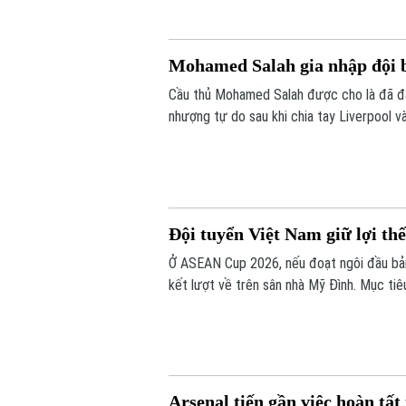
Mohamed Salah gia nhập đội 
Cầu thủ Mohamed Salah được cho là đã đ
nhượng tự do sau khi chia tay Liverpool v
Đội tuyển Việt Nam giữ lợi th
Ở ASEAN Cup 2026, nếu đoạt ngôi đầu bản
kết lượt về trên sân nhà Mỹ Đình. Mục tiêu
chúng ta có những lợi thế rõ ràng trước l
Arsenal tiến gần việc hoàn t