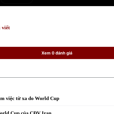
e
Current
Duration
Time
 viết
Xem 0 đánh giá
àm việc từ xa do World Cup
World Cup của CĐV Iran