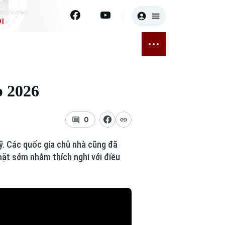
I
E
THỂ THAO
GIẢI TRÍ
ĐÃ PHÁT SÓNG
Bóng đá
Tin tức
p 2026
ỡng
Quần vợt
Sao
sức khỏe
Golf
Điện ảnh
0
Thời trang
Mỹ. Các quốc gia chủ nhà cũng đã
mặt sớm nhằm thích nghi với điều
Âm nhạc