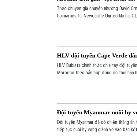
Theo chuyên gia chuyển nhượng David Ornst
Guimaraes từ Newcastle United khi hai CLB
còn chờ Newcastle cho phép tiến hành kiể
HLV đội tuyển Cape Verde dẫ
HLV Bubista chính thức chia tay đội tuy
Morocco theo bản hợp đồng có thời hạn ha
Đội tuyển Myanmar nuôi hy vọ
Đội tuyển Myanmar đã có chiến thắng ấn
tiếp tục nuôi hy vọng giành vé vào bán kết