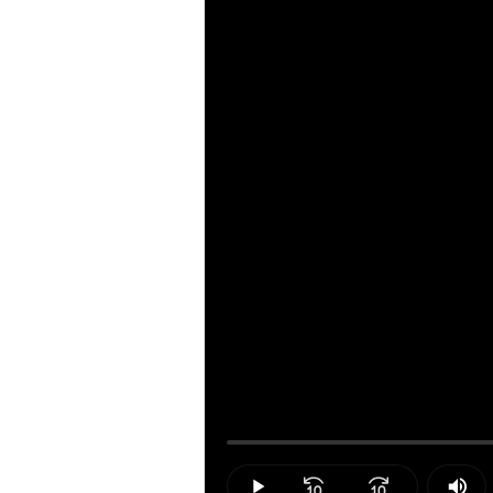
Loaded
:
0.00%