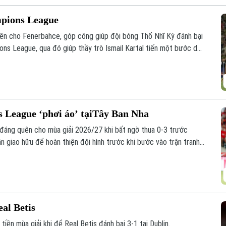
mpions League
ên cho Fenerbahce, góp công giúp đội bóng Thổ Nhĩ Kỳ đánh bại
ons League, qua đó giúp thầy trò Ismail Kartal tiến một bước dài
 League ‘phơi áo’ tạiTây Ban Nha
đáng quên cho mùa giải 2026/27 khi bất ngờ thua 0-3 trước
ận giao hữu để hoàn thiện đội hình trước khi bước vào trận tranh
y 12/8.
eal Betis
tiền mùa giải khi để Real Betis đánh bại 3-1 tại Dublin.