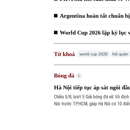
Argentina hoàn tất chuẩn b
World Cup 2026 lập kỷ lục v
Từ khoá
world cup 2026
hội quân
Bóng đá
Hà Nội tiếp tục áp sát ngôi đầ
Chiều 5/8, lượt 5 Giải bóng đá nữ Vô địc
Nội trước TP.HCM, giúp Hà Nội có 10 điể
do kém chỉ số phụ, tiếp tục tạo nên cuộc