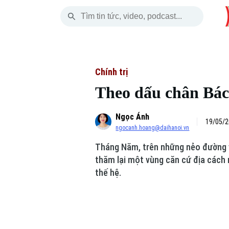
Thứ Năm
THỜI SỰ
HÀ NỘI
THẾ GIỚI
06 Tháng 08, 2026
Hà Nội
Nhịp sống Hà Nộ
Tin tức
Chính trị
Theo dấu chân Bác 
Chính trị
Người Hà Nội
Quân s
Ngọc Ánh
Xã hội
Khoảnh khắc Hà 
Hồ sơ
19/05/2
ngocanh.hoang@daihanoi.vn
An ninh trật tự
Ẩm thực
Người V
Tháng Năm, trên những nẻo đường về
thăm lại một vùng căn cứ địa cách
Công nghệ
thế hệ.