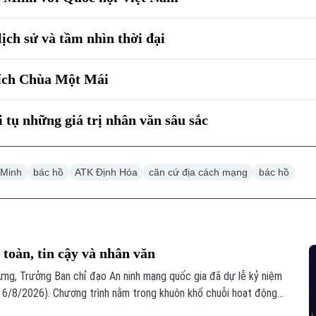
ịch sử và tầm nhìn thời đại
tích Chùa Một Mái
i tụ những giá trị nhân văn sâu sắc
 Minh
bác hồ
ATK Định Hóa
căn cứ địa cách mạng
bác hồ
toàn, tin cậy và nhân văn
ưng, Trưởng Ban chỉ đạo An ninh mạng quốc gia đã dự lễ kỷ niệm
6/8/2026). Chương trình nằm trong khuôn khổ chuỗi hoạt động
i hợp với Bộ Công an tổ chức với chủ đề “Vì một không gian