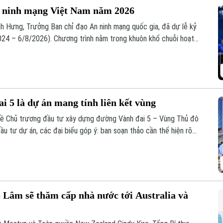
 ninh mạng Việt Nam năm 2026
h Hưng, Trưởng Ban chỉ đạo An ninh mạng quốc gia, đã dự lễ kỷ
24 – 6/8/2026). Chương trình nằm trong khuôn khổ chuỗi hoạt
ia phối hợp với Bộ Công an tổ chức với chủ đề “Vì một không
i 5 là dự án mang tính liên kết vùng
ổ về Chủ trương đầu tư xây dựng đường Vành đai 5 – Vùng Thủ đô
ầu tư dự án, các đại biểu góp ý: ban soạn thảo cần thể hiện rõ
 cao. Điều này sẽ giúp công tác điều phối dự án được rõ ràng hơn.
 Lâm sẽ thăm cấp nhà nước tới Australia và