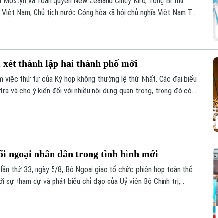
am Mostyn và Toàn quyền New Zealand Cindy Kiro, Tổng Bí thư
Việt Nam, Chủ tịch nước Cộng hòa xã hội chủ nghĩa Việt Nam Tô
 sẽ thăm cấp Nhà nước tới Australia và New Zealand từ ngày 9
 xét thành lập hai thành phố mới
 việc thứ tư của Kỳ họp không thường lệ thứ Nhất. Các đại biểu
tra và cho ý kiến đối với nhiều nội dung quan trọng, trong đó có
ành phố Bắc Ninh.
ối ngoại nhân dân trong tình hình mới
 lần thứ 33, ngày 5/8, Bộ Ngoại giao tổ chức phiên họp toàn thể
ới sự tham dự và phát biểu chỉ đạo của Uỷ viên Bộ Chính trị,
 Trần Cẩm Tú.