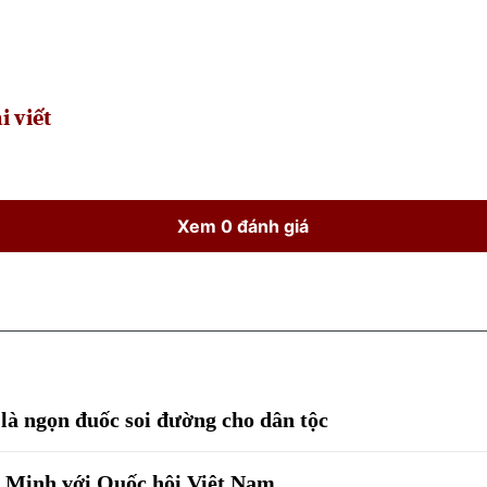
i viết
Xem 0 đánh giá
à ngọn đuốc soi đường cho dân tộc
í Minh với Quốc hội Việt Nam