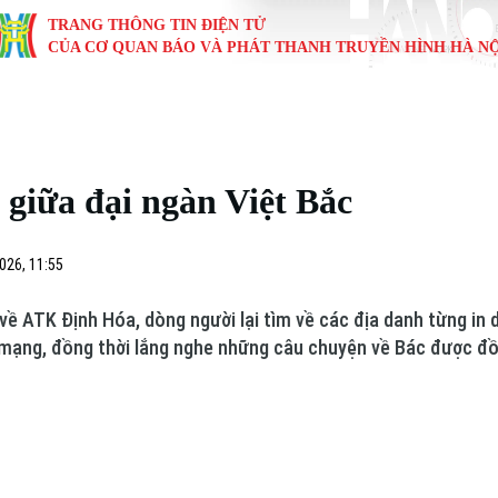
TRANG THÔNG TIN ĐIỆN TỬ
CỦA CƠ QUAN BÁO VÀ PHÁT THANH TRUYỀN HÌNH HÀ NỘ
KINH TẾ
NHÀ ĐẤT
TÀU VÀ XE
GIÁO DỤC
VĂN HÓA
SỨC KHỎ
i
Tin tức
Tin tức
Ô tô
Tin tức
Tin tức
Y tế
giữa đại ngàn Việt Bắc
ự
Cafe sáng
Đầu tư
Tàu
Tuyển sinh
Làng nghề
Dinh dư
Nội
Tài chính Ngân hàng
Căn hộ
Xe máy
Hướng nghiệp
Di tích
Tư vấn 
026, 11:55
iệt 4 phương
Doanh nghiệp
Đất đai
Thị trường
 ATK Định Hóa, dòng người lại tìm về các địa danh từng in 
 mạng, đồng thời lắng nghe những câu chuyện về Bác được đồn
Kinh nghiệm
Đánh giá