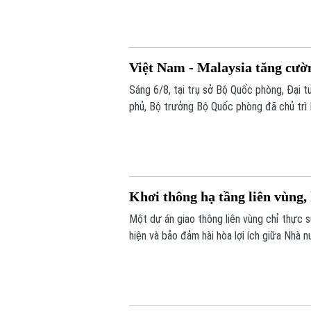
mạng nhân văn cho mỗi người”.
Việt Nam - Malaysia tăng cườ
Sáng 6/8, tại trụ sở Bộ Quốc phòng, Đại t
phủ, Bộ trưởng Bộ Quốc phòng đã chủ trì
Seri Mohamed Khaled bin Nordin.
Khơi thông hạ tầng liên vùng,
Một dự án giao thông liên vùng chỉ thực 
hiện và bảo đảm hài hòa lợi ích giữa Nhà 
Quốc hội đặt ra khi thảo luận tại tổ về D