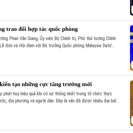
ng trao đổi hợp tác quốc phòng
ướng Phan Văn Giang, Ủy viên Bộ Chính trị, Phó thủ tướng Chính
 Lễ đón và Hội đàm với Bộ trưởng Quốc phòng Malaysia Dato'
 kiến tạo những cực tăng trưởng mới
sự phát huy hiệu quả khi có sự thống nhất trong tổ chức thực
nước, địa phương và người dân. Đây là vấn đề được nhiều đại biểu
ự án đường Vành đai 5 – Vùng Thủ đô Hà Nội sáng 6/8.