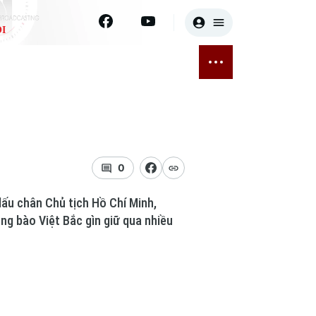
I
E
THỂ THAO
GIẢI TRÍ
ĐÃ PHÁT SÓNG
Bóng đá
Tin tức
ỡng
Quần vợt
Sao
sức khỏe
Golf
Điện ảnh
0
Thời trang
dấu chân Chủ tịch Hồ Chí Minh,
g bào Việt Bắc gìn giữ qua nhiều
Âm nhạc