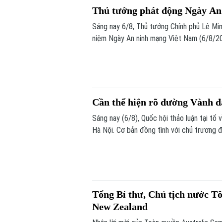
Thủ tướng phát động Ngày An
Sáng nay 6/8, Thủ tướng Chính phủ Lê Min
niệm Ngày An ninh mạng Việt Nam (6/8/20
động do Ban Chỉ đạo An ninh mạng quốc g
gian mạng nhân văn cho mỗi người”.
Cần thể hiện rõ đường Vành đa
Sáng nay (6/8), Quốc hội thảo luận tại t
Hà Nội. Cơ bản đồng tình với chủ trương đ
hơn, đây là dự án mang tính liên kết vùng
Tổng Bí thư, Chủ tịch nước Tô
New Zealand