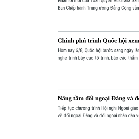
Nhận lời mời của Toàn quyền Australia S
Ban Chấp hành Trung ương Đảng Cộng sản 
Lâm cùng đoàn đại biểu cấp cao Việt Nam
đến ngày 14/8/2026.
Chính phủ trình Quốc hội xem
Hôm nay 6/8, Quốc hội bước sang ngày làm
nghe trình bày các tờ trình, báo cáo thẩm 
việc thành lập thành phố Quảng Ninh và th
Nâng tầm đối ngoại Đảng và đ
Tiếp tục chương trình Hội nghị Ngoại giao
về đối ngoại Đảng và đối ngoại nhân dân v
Thường trực Ban Bí thư Trung ương Đảng