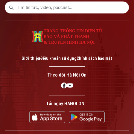
nâng cao hiệu quả xúc tiến, quảng bá
điểm đến.
TRANG THÔNG TIN ĐIỆN TỬ
BÁO VÀ PHÁT THANH
& TRUYỀN HÌNH HÀ NỘI
Giới thiệu
Điều khoản sử dụng
Chính sách bảo mật
Theo dõi Hà Nội On
Tải ngay HANOI ON