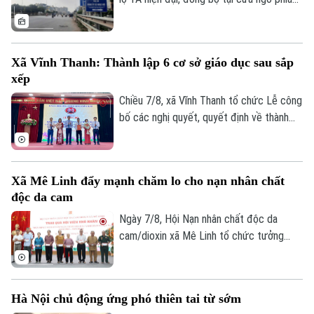
Nam Thủ đô, Hà Nội phải giải quyết bài
toán khó nhất: mặt bằng. Với mục tiêu cơ
bản hoàn thành trước ngày 30/9, các địa
Xã Vĩnh Thanh: Thành lập 6 cơ sở giáo dục sau sắp
phương có dự án đi qua đang tập trung
xếp
kiểm đếm, xác định nguồn gốc đất, lập
phương án bồi thường, hỗ trợ, tái định cư
Chiều 7/8, xã Vĩnh Thanh tổ chức Lễ công
và tăng cường đối thoại để tạo đồng
bố các nghị quyết, quyết định về thành
thuận trong nhân dân.
lập tổ chức Đảng, các cơ sở giáo dục
công lập và công tác cán bộ sau sắp xếp
trên địa bàn xã.
Xã Mê Linh đẩy mạnh chăm lo cho nạn nhân chất
Chuyên mục
độc da cam
Thời sự
Ngày 7/8, Hội Nạn nhân chất độc da
cam/dioxin xã Mê Linh tổ chức tưởng
niệm 65 năm Ngày Thảm họa da cam ở
Hà Nội
Hà Nội
Việt Nam (10/8/1961 – 10/8/2026).
Chính trị
Nhịp sống Hà Nội
Thế giới
Hà Nội chủ động ứng phó thiên tai từ sớm