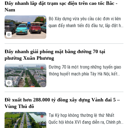
Đẩy nhanh lắp đặt trạm sạc điện trên cao tốc Bắc -
thông tin chi tiết về tình hình và công tác
Nam
phân luồng đảm bảo an toàn giao thông
tại đây.
Bộ Xây dựng vừa yêu cầu các đơn vị liên
quan đẩy nhanh tiến độ đầu tư, lắp đặt hệ
thống trạm sạc xe điện tại các trạm dừng
nghỉ trên tuyến cao tốc Bắc - Nam phía
Đông, đáp ứng nhu cầu sử dụng phương
Đẩy nhanh giải phóng mặt bằng đường 70 tại
tiện điện đang ngày càng gia tăng.
phường Xuân Phương
Đường 70 là một trong những tuyến giao
thông huyết mạch phía Tây Hà Nội, kết
Liên hệ đường dây nóng (bấm để gọi)
nối nhiều khu đô thị, khu công nghiệp và
Tòa soạn
Tòa soạn
các tuyến vành đai. Tuy nhiên, nhiều năm
qua, tình trạng quá tải, ùn tắc kéo dài đã
0865.116.699 (hotline)
0865.116.699
Đề xuất hơn 288.000 tỷ đồng xây dựng Vành đai 5 –
ảnh hưởng lớn đến việc đi lại và phát triển
Vùng Thủ đô
kinh tế-xã hội của khu vực. Để sớm triển
khai dự án mở rộng tuyến đường, công
Tại Kỳ họp không thường lệ thứ Nhất
tác GPMB đang được phường Xuân
Quốc hội khóa XVI đang diễn ra, Chính phủ