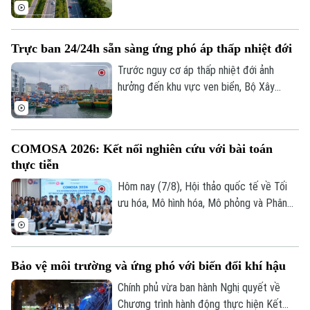
Phương tập trung đẩy nhanh tiến độ.
đã trình Quốc hội xem xét chủ trương đầu
tư Dự án đường Vành đai 5 - Vùng Thủ đô
Hà Nội với tổng mức đầu tư sơ bộ hơn
Trực ban 24/24h sẵn sàng ứng phó áp thấp nhiệt đới
288.000 tỷ đồng. Đây là công trình giao
thông trọng điểm, được kỳ vọng tạo
Trước nguy cơ áp thấp nhiệt đới ảnh
động lực phát triển kinh tế - xã hội và
hưởng đến khu vực ven biển, Bộ Xây
tăng cường kết nối liên vùng.
dựng vừa gửi công điện yêu cầu các địa
phương, đơn vị khẩn trương rà soát hạ
tầng, bảo đảm an toàn giao thông, công
COMOSA 2026: Kết nối nghiên cứu với bài toán
trình xây dựng và duy trì trực ban 24/24h
thực tiễn
để sẵn sàng ứng phó.
Hôm nay (7/8), Hội thảo quốc tế về Tối
ưu hóa, Mô hình hóa, Mô phỏng và Phân
tích dữ liệu - COMOSA 2026 khai mạc tại
Hà Nội. Hội thảo diễn ra trong hai ngày,
quy tụ gần 100 nhà khoa học, nhà nghiên
Bảo vệ môi trường và ứng phó với biến đổi khí hậu
cứu và chuyên gia trong nước, quốc tế
cùng trao đổi các giải pháp đưa kết quả
Chính phủ vừa ban hành Nghị quyết về
nghiên cứu vào giải quyết những bài toán
Chương trình hành động thực hiện Kết