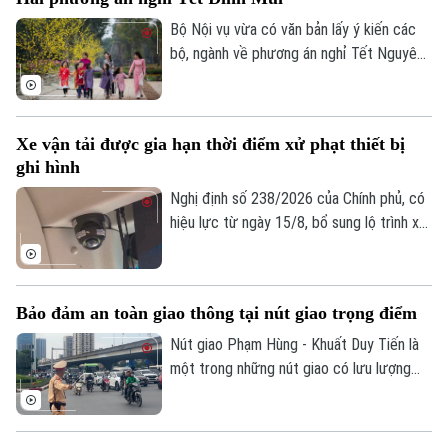
bộ tại ga Nội địa T1 và ga Quốc tế T2,
phương án mới được kỳ vọng giải quyết
Bộ Nội vụ vừa có văn bản lấy ý kiến các
tình trạng ùn tắc đã tồn tại trong thời
bộ, ngành về phương án nghỉ Tết Nguyên
gian dài, đồng thời nâng cao hiệu quả khai
đán Đinh Mùi 2027. Theo đó, cơ quan
thác, bảo đảm an ninh, an toàn hàng
soạn thảo đề xuất hai phương án nghỉ Tết,
không.
với thời gian nghỉ liên tục lần lượt là 7
Xe vận tải được gia hạn thời điểm xử phạt thiết bị
ngày hoặc 10 ngày.
ghi hình
Nghị định số 238/2026 của Chính phủ, có
hiệu lực từ ngày 15/8, bổ sung lộ trình xử
phạt đối với các vi phạm liên quan đến
thiết bị ghi nhận hình ảnh trên xe kinh
doanh vận tải. Theo đó, doanh nghiệp và
Bảo đảm an toàn giao thông tại nút giao trọng điểm
chủ phương tiện sẽ có thêm thời gian
chuẩn bị trước khi các quy định xử phạt
Nút giao Phạm Hùng - Khuất Duy Tiến là
chính thức được áp dụng.
một trong những nút giao có lưu lượng
phương tiện lớn nhất khu vực cửa ngõ
phía Tây của Thủ đô. Cơ quan Báo và Phát
thanh, Truyền hình Hà Nội sẽ cập nhật