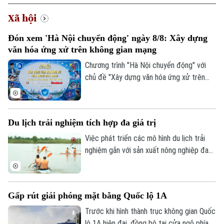
Xã hội
Đón xem 'Hà Nội chuyển động' ngày 8/8: Xây dựng
văn hóa ứng xử trên không gian mạng
Chương trình "Hà Nội chuyển động" với
chủ đề "Xây dựng văn hóa ứng xử trên
không gian mạng" sẽ phát sóng trực tiếp
trên các nền tảng của Cơ quan Báo và
phát thanh, truyền hình Hà Nội vào 19h
Du lịch trải nghiệm tích hợp đa giá trị
hôm nay, ngày 8/8.
Việc phát triển các mô hình du lịch trải
nghiệm gắn với sản xuất nông nghiệp đang
mở ra hướng đi mới cho người nông dân.
Việc "tích hợp đa giá trị" ngay tại hộ gia
đình không chỉ nâng cao thu nhập mà còn
Gấp rút giải phóng mặt bằng Quốc lộ 1A
tạo đà phát triển kinh tế nông thôn bền
vững.
Trước khi hình thành trục không gian Quốc
lộ 1A hiện đại, đồng bộ tại cửa ngõ phía