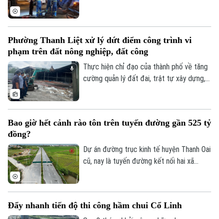
của doanh nghiệp và xã hội.
luận số 75 của Ban Chấp hành Trung ương
Đảng khóa XIV về bảo vệ môi trường và
ứng phó với biến đổi khí hậu.
Phường Thanh Liệt xử lý dứt điểm công trình vi
phạm trên đất nông nghiệp, đất công
Thực hiện chỉ đạo của thành phố về tăng
cường quản lý đất đai, trật tự xây dựng,
phường Thanh Liệt đang tập trung triển
khai đồng bộ các giải pháp nhằm xử lý
dứt điểm các công trình vi phạm trên đất
Bao giờ hết cảnh rào tôn trên tuyến đường gần 525 tỷ
nông nghiệp, đất công do Nhà nước quản
đồng?
lý.
Dự án đường trục kinh tế huyện Thanh Oai
cũ, nay là tuyến đường kết nối hai xã
Thanh Oai và Tam Hưng là dự án chậm
tiến độ kéo dài với hai lần UBND thành
phố phải gia hạn thời gian hoàn thành. Với
Đẩy nhanh tiến độ thi công hầm chui Cổ Linh
mốc thời điểm phải đưa vào khai thác
Bản quyền thuộc về Cơ quan Báo và Phát thanh Truyền hình Hà Nội Giấy
phép số: Số 63/GP-TTDT, cấp ngày 10/05/2023