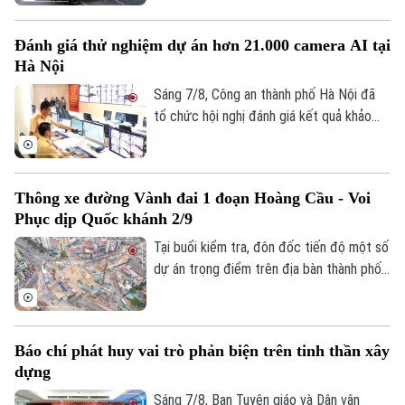
phương tiện đặc chủng. Đây là sân chơi
để những tay lái thép thể hiện bản lĩnh, kỹ
Đánh giá thử nghiệm dự án hơn 21.000 camera AI tại
năng xử lý tình huống phức tạp, khẳng
Hà Nội
định sức mạnh cơ động, sẵn sàng chiến
đấu.
Sáng 7/8, Công an thành phố Hà Nội đã
tổ chức hội nghị đánh giá kết quả khảo
sát và thử nghiệm hệ thống hơn 21.000
camera AI. Đây là dự án hạ tầng kỹ thuật
cốt lõi được thực hiện theo Lệnh xây
Thông xe đường Vành đai 1 đoạn Hoàng Cầu - Voi
dựng công trình khẩn cấp của UBND
Phục dịp Quốc khánh 2/9
thành phố. Trung tướng Nguyễn Thanh
Tùng, Giám đốc Công an thành phố yêu
Tại buổi kiểm tra, đôn đốc tiến độ một số
cầu dự án phải bảo đảm chất lượng cao
dự án trọng điểm trên địa bàn thành phố,
nhất, tính ổn định và khả năng mở rộng
Phó Bí thư Thường trực Thành uỷ Hà Nội
trong tương lai.
Nguyễn Trọng Đông yêu cầu các đơn vị
đẩy nhanh tiến độ, đảm bảo thông tuyến
Báo chí phát huy vai trò phản biện trên tinh thần xây
Vành đai 1 đoạn Hoàng Cầu - Voi Phục
dựng
dịp Quốc khánh 2/9. Riêng hai cầu vượt
tại các nút giao phải hoàn thành trước
Sáng 7/8, Ban Tuyên giáo và Dân vận