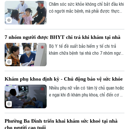
Chăm sóc sức khỏe không chỉ bắt đầu khi
có người mắc bệnh, mà phải được thực
hiện ngay từ công tác phòng ngừa. Tại xã
Phúc Lộc, cùng với chương trình khám
sức khỏe miễn phí cho trẻ dưới 6 tuổi, địa
7 nhóm người được BHYT chi trả khi khám tại nhà
phương đang đồng thời triển khai nhiều
biện pháp phòng, chống dịch bệnh, góp
Bộ Y tế đề xuất bảo hiểm y tế chi trả
phần xây dựng môi trường sống an toàn
khám chữa bệnh tại nhà cho 7 nhóm người
cho người dân.
khó tiếp cận cơ sở y tế, đồng thời mở
rộng thanh toán với khám từ xa và y học
gia đình. Điểm đáng chú ý là lần đầu tiên
Khám phụ khoa định kỳ - Chủ động bảo vệ sức khỏe
quỹ bảo hiểm y tế được đề xuất chi trả
chi phí khám chữa bệnh tại nhà cho nhiều
Nhiều phụ nữ vẫn có tâm lý chủ quan hoặc
nhóm người bệnh không thể, hoặc rất khó
e ngại khi đi khám phụ khoa, chỉ đến cơ sở
đến cơ sở y tế.
y tế khi các triệu chứng đã kéo dài hoặc
ảnh hưởng đến sinh hoạt. Các bác sĩ
khuyến cáo, khám phụ khoa định kỳ giúp
Phường Ba Đình triển khai khám sức khoẻ tại nhà
phát hiện sớm nhiều bệnh lý, điều trị kịp
cho người cao tuổi