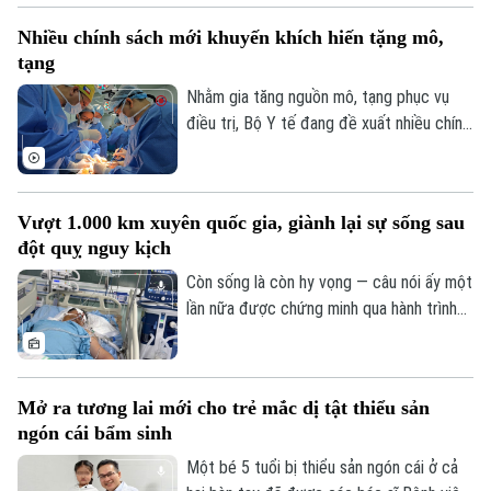
Không chỉ đáp ứng nhu cầu khám chữa
Nhiều chính sách mới khuyến khích hiến tặng mô,
bệnh ngày càng lớn, sự hiện diện của bệnh
tạng
viện còn giúp nhiều ca nhồi máu cơ tim,
đột quỵ não... được cấp cứu, can thiệp
Nhằm gia tăng nguồn mô, tạng phục vụ
trong “giờ vàng”, mở thêm cơ hội sống và
điều trị, Bộ Y tế đang đề xuất nhiều chính
giảm nguy cơ để lại di chứng cho người
sách mới mang tính đột phá trong dự
bệnh.
thảo Luật sửa đổi, bổ sung một số điều
của Luật Hiến, lấy, ghép mô, bộ phận cơ
Vượt 1.000 km xuyên quốc gia, giành lại sự sống sau
thể người và hiến, lấy xác.
đột quỵ nguy kịch
Còn sống là còn hy vọng — câu nói ấy một
lần nữa được chứng minh qua hành trình
giành giật sự sống đầy kỳ diệu của một
nam giáo viên Việt Nam tại Lào. Bằng sự
kiên cường của người vợ và sự tận tụy
Mở ra tương lai mới cho trẻ mắc dị tật thiểu sản
của các bác sĩ Bệnh viện Bạch Mai, một
ngón cái bẩm sinh
phép màu đã thực sự xảy ra sau hành
trình vượt 1.000 km xuyên đêm.
Một bé 5 tuổi bị thiểu sản ngón cái ở cả