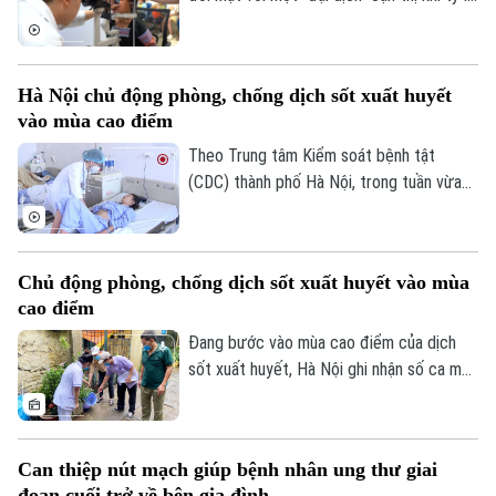
trẻ em và thanh thiếu niên mắc tật khúc
xạ ngày càng gia tăng. Đây là cảnh báo
được các chuyên gia đưa ra tại hội thảo
Hà Nội chủ động phòng, chống dịch sốt xuất huyết
“Giải pháp nâng cao thị lực trong thời đại
vào mùa cao điểm
số” được báo Nhân dân tổ chức.
Theo Trung tâm Kiểm soát bệnh tật
(CDC) thành phố Hà Nội, trong tuần vừa
qua, số ca mắc sốt xuất huyết trên địa
bàn tăng nhanh do thời tiết mưa nhiều, độ
ẩm cao tạo điều kiện thuận lợi cho muỗi
Chủ động phòng, chống dịch sốt xuất huyết vào mùa
truyền bệnh phát triển.
cao điểm
Đang bước vào mùa cao điểm của dịch
sốt xuất huyết, Hà Nội ghi nhận số ca mắc
có xu hướng gia tăng qua từng tuần.
Trước diễn biến này, cùng với sự vào cuộc
của ngành y tế, việc chủ động phòng bệnh
Can thiệp nút mạch giúp bệnh nhân ung thư giai
ngay từ mỗi gia đình, mỗi khu dân cư
đoạn cuối trở về bên gia đình