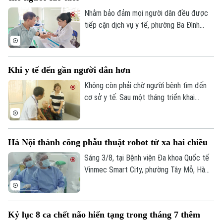
thời và bảo vệ sức khỏe lâu dài.
Nhằm bảo đảm mọi người dân đều được
tiếp cận dịch vụ y tế, phường Ba Đình
đang triển khai hoạt động thu thập thông
tin y tế và đánh giá sức khỏe tại nhà cho
người cao tuổi, người mắc bệnh mạn tính
Khi y tế đến gần người dân hơn
và các đối tượng có hoàn cảnh đặc biệt
khó khăn trên địa bàn.
Không còn phải chờ người bệnh tìm đến
cơ sở y tế. Sau một tháng triển khai
chương trình khám sức khỏe miễn phí định
kỳ trên địa bàn Hà Nội, ở nhiều nơi, chính
các bác sĩ đã chủ động đến với người
Hà Nội thành công phẫu thuật robot từ xa hai chiều
dân. Và khoảng cách từ dịch vụ y tế đến
mỗi gia đình đang được rút ngắn bằng
Sáng 3/8, tại Bệnh viện Đa khoa Quốc tế
những cách làm rất cụ thể.
Vinmec Smart City, phường Tây Mỗ, Hà
Nội, Sở Y tế Hà Nội phối hợp với Hệ
thống Y tế Vinmec công bố thành công
ca phẫu thuật robot từ xa hai chiều đầu
Kỷ lục 8 ca chết não hiến tạng trong tháng 7 thêm
tiên tại Việt Nam. Đây là bước tiến quan