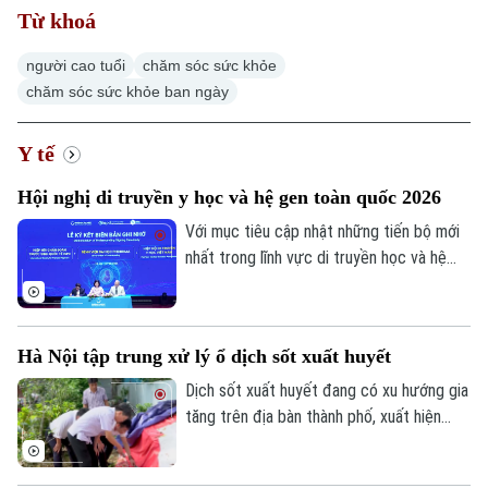
Từ khoá
người cao tuổi
chăm sóc sức khỏe
chăm sóc sức khỏe ban ngày
Y tế
Hội nghị di truyền y học và hệ gen toàn quốc 2026
Với mục tiêu cập nhật những tiến bộ mới
nhất trong lĩnh vực di truyền học và hệ
gen, Hội Di truyền Y học Việt Nam phối
hợp cùng Đại học Phenikaa tổ chức Hội
nghị Di truyền Y học và Hệ gen toàn quốc
Hà Nội tập trung xử lý ổ dịch sốt xuất huyết
2026 với chủ đề "Hệ gen, Di truyền Y học
và các tiến bộ trong chẩn đoán, phòng và
Dịch sốt xuất huyết đang có xu hướng gia
điều trị bệnh".
tăng trên địa bàn thành phố, xuất hiện
một số ổ dịch diễn biến phức tạp. Sở Y tế
Hà Nội vừa kiểm tra công tác phòng,