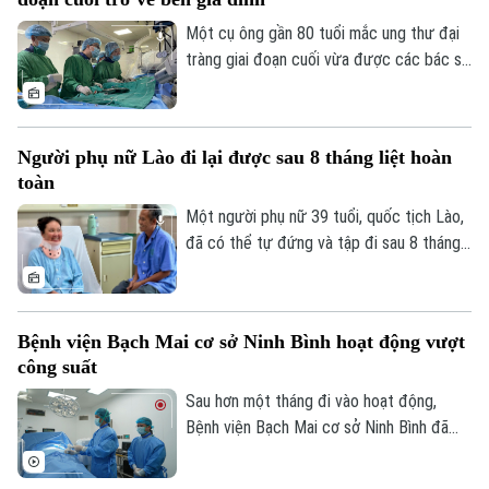
được xem là giải pháp quan trọng để ngăn
chặn dịch lây lan.
Một cụ ông gần 80 tuổi mắc ung thư đại
tràng giai đoạn cuối vừa được các bác sĩ
Bệnh viện Thanh Nhàn can thiệp nút mạch
cầm máu thành công, giúp kiểm soát biến
chứng nguy kịch và trở về nhà trong
Theo dõi Hà Nội On
Người phụ nữ Lào đi lại được sau 8 tháng liệt hoàn
những ngày cuối đời.
toàn
Một người phụ nữ 39 tuổi, quốc tịch Lào,
đã có thể tự đứng và tập đi sau 8 tháng
liệt hoàn toàn hai chân nhờ ca vi phẫu giải
ép tủy cổ thành công tại Bệnh viện Bạch
Mai.
Bệnh viện Bạch Mai cơ sở Ninh Bình hoạt động vượt
công suất
Sau hơn một tháng đi vào hoạt động,
Bệnh viện Bạch Mai cơ sở Ninh Bình đã
vượt 100% công suất giường bệnh, nhiều
chuyên khoa có thời điểm tiến sát 150%.