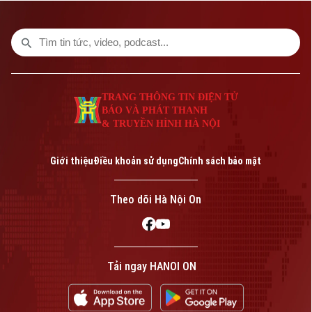
người dân còn được lập hồ sơ quản lý sức
khỏe, góp phần phát hiện sớm bệnh lý và
nâng cao chất lượng chăm sóc sức khỏe
ngay từ tuyến cơ sở.
TRANG THÔNG TIN ĐIỆN TỬ
BÁO VÀ PHÁT THANH
& TRUYỀN HÌNH HÀ NỘI
Giới thiệu
Điều khoản sử dụng
Chính sách bảo mật
Theo dõi Hà Nội On
Tải ngay HANOI ON