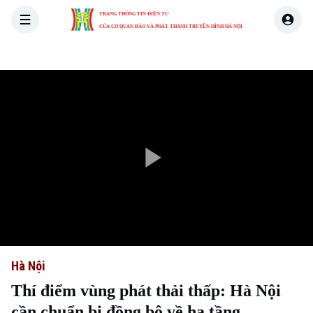
TRANG THÔNG TIN ĐIỆN TỬ
CỦA CƠ QUAN BÁO VÀ PHÁT THANH TRUYỀN HÌNH HÀ NỘI
THỜI SỰ
HÀ NỘI
THẾ GIỚI
KINH TẾ
NHÀ ĐẤT
Play
Video
Hà Nội
Thí điểm vùng phát thải thấp: Hà Nội
cần chuẩn bị đồng bộ về hạ tầng