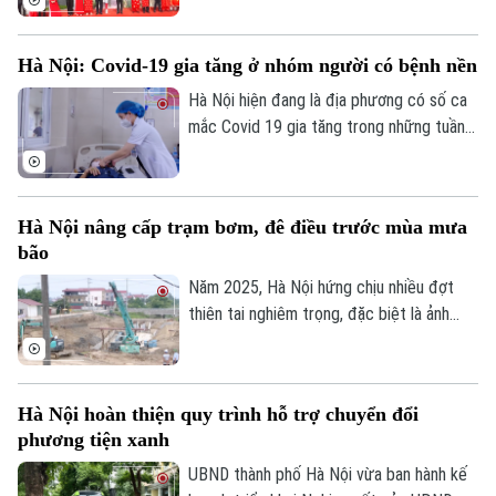
văn hóa vùng đất Kẻ Mơ xưa vào hệ
thống đường phố của Thủ đô. Đây là hoạt
Hà Nội: Covid-19 gia tăng ở nhóm người có bệnh nền
động chào mừng kỷ niệm 81 năm Cách
mạng Tháng Tám thành công và Quốc
Hà Nội hiện đang là địa phương có số ca
khánh 2/9.
mắc Covid 19 gia tăng trong những tuần
gần đây, chỉ tính riêng tuần cuối tháng 7
thành phố đã ghi nhận tới gần 270 ca mắc.
Hầu hết các ca bệnh đều tập trung ở
Hà Nội nâng cấp trạm bơm, đê điều trước mùa mưa
nhóm người cao tuổi, người có nhiều bệnh
bão
nền.
Năm 2025, Hà Nội hứng chịu nhiều đợt
thiên tai nghiêm trọng, đặc biệt là ảnh
hưởng của bão số 10, số 11 và mưa lũ lịch
sử. Trước những thiệt hại nặng nề, thành
phố Hà Nội đã thể hiện sự quan tâm đặc
Hà Nội hoàn thiện quy trình hỗ trợ chuyển đổi
biệt bằng việc đầu tư nâng cấp hệ thống
phương tiện xanh
đê điều và thủy lợi, đảm bảo an toàn
phòng chống thiên tai trong mùa mưa lũ
UBND thành phố Hà Nội vừa ban hành kế