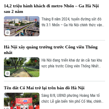
kỹ thuật Cụm công nghiệp làng nghề Nam
14,2 triệu hành khách đi metro Nhổn – Ga Hà Nội
Tiến. Dự và chỉ đạo buổi lễ có Ủy viên Ban
sau 2 năm
Thường vụ Thành ủy, Phó Chủ tịch UBND
thành phố Hà Nội Nguyễn Xuân Lưu.
Tháng 8 năm 2024, tuyến đường sắt đô
thị 3.1 Nhổn – Ga Hà Nội chính thức vận
hành 8,5km đoạn trên cao từ Nhổn tới
Cầu Giấy. Sau 2 năm đưa vào khai thác
thương mại, tuyến metro này đã phục vụ
Hà Nội xây quảng trường trước Công viên Thống
tổng cộng gần 14,2 triệu lượt hành khách.
nhất
Hà Nội đang triển khai dự án cải tạo khu
Theo dõi Hà Nội On
vực phía trước Công viên Thống Nhất
trên phố Trần Nhân Tông, với điểm nhấn là
xây dựng quảng trường kết hợp phố đi
bộ, góp phần hoàn thiện không gian công
Tên đất Cổ Mai trở lại trên bản đồ Hà Nội
cộng tại khu vực trung tâm Thủ đô.
Sáng 8/8, UBND phường Hoàng Mai tổ
chức Lễ gắn biển tên phố Cổ Mai, chính
thức đưa một địa danh gắn với lịch sử,