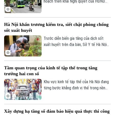
2026.
hoạch triển khai Nghị quyết của HĐND
Thành phố về hỗ trợ chuyển đổi phương
tiện giao thông đường bộ từ nhiên liệu
hóa thạch sang năng lượng sạch, đồng
Hà Nội khẩn trương kiểm tra, siết chặt phòng chống
thời khuyến khích người dân sử dụng giao
sốt xuất huyết
thông công cộng.
Trước diễn biến gia tăng của dịch sốt
xuất huyết trên địa bàn, Sở Y tế Hà Nội
vừa ban hành công văn khẩn yêu cầu các
xã, phường tăng cường triển khai các biện
pháp phòng, chống dịch. Ngành y tế cũng
Tầm quan trọng của kinh tế tập thể trong tăng
sẽ thành lập các đoàn kiểm tra, giám sát
trưởng hai con số
công tác phòng chống dịch tại 91 xã
phường.
Khu vực kinh tế tập thể của Hà Nội đang
từng bước khẳng định vị thế trong nền
kinh tế Thủ đô. Từ những HTX làng nghề
đến mô hình OCOP, tất cả đều đang góp
phần tạo việc làm, phát triển kinh tế nông
Xây dựng hạ tầng số đảm bảo hiệu quả thực thi công
Liên hệ đường dây nóng (bấm để gọi)
thôn và thúc đẩy tiêu dùng. Đặc biệt, để