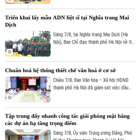
hiện công tác chuyển đổi số trên địa bàn
xã Quang Minh giai đoạn 2025-2026.
Triển khai lấy mẫu ADN liệt sĩ tại Nghĩa trang Mai
Dịch
Sáng 7/8, tại Nghĩa trang Mai Dịch (Hà
Nội), Ban Chỉ đạo thành phố Hà Nội về tìm
kiếm, quy tập và xác định danh tính hài
cốt liệt sĩ trang trọng tổ chức Lễ dâng
Bản quyền thuộc về Cơ quan Báo và Phát thanh Truyền hình Hà Nội Giấy
hương tưởng niệm và chính thức triển
phép số: Số 63/GP-TTDT, cấp ngày 10/05/2023
Chuẩn hoá hệ thống thiết chế văn hoá ở cơ sở
khai công tác lấy mẫu hài cốt liệt sĩ chưa
TRANG THÔNG TIN ĐIỆN TỬ
xác định được thông tin để phục vụ giám
Chiều 7/8, Ban Văn hóa – Xã hội HĐND
định ADN.
CỦA CƠ QUAN BÁO VÀ PHÁT THANH TRUYỀN HÌNH HÀ NỘI
thành phố Hà Nội đã giám sát việc đầu
tư, khai thác các thiết chế văn hóa, thể
Số 3-5 Huỳnh Thúc Kháng-Phường Láng-Hà Nội
thao trên địa bàn phường Kiến Hưng.
Giám đốc: VŨ MINH TUẤN
Tập trung đẩy nhanh công tác giải phóng mặt bằng
Phó Giám đốc: Nguyễn Kim Khiêm, Nguyễn Minh Đức, Nguyễn Thành Lợi
các dự án hạ tầng trọng điểm
Sáng 7/8, Ủy viên Trung ương Đảng, Phó