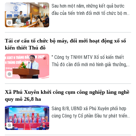
Sau hơn một năm, những kết quả bước
đầu của tiến trình đổi mới tổ chức bộ máy
và nâng cao hiệu lực, hiệu quả quản trị đã
cho thấy mô hình chính quyền địa phương
hai cấp không chỉ là sự thay đổi về cơ cấu
Tái cơ cấu tổ chức bộ máy, đổi mới hoạt động xổ số
tổ chức, mà là bước chuyển căn bản tổ
kiến thiết Thủ đô
chức lại không gian phát triển và tái cấu
trúc mô hình quản trị của thành phố Hà
" Công ty TNHH MTV Xổ số kiến thiết
Nội.
Thủ đô cần đổi mới mô hình giải thưởng,
kết hợp phương thức xổ số truyền thống
với công nghệ; đồng thời tái cơ cấu tổ
chức bộ máy, nâng cao thu nhập người lao
Xã Phú Xuyên khởi công cụm công nghiệp làng nghề
động, gia tăng đóng góp cho Thủ đô" - đó
quy mô 26,8 ha
là yêu cầu của Ủy viên Ban Thường vụ
Thành ủy, Phó Chủ tịch UBND TP Hà Nội
Sáng 8/8, UBND xã Phú Xuyên phối hợp
Nguyễn Xuân Lưu.
cùng Công ty Cổ phần Đầu tư phát triển
hạ tầng và đô thị Hoàng Tín tổ chức Lễ
khởi công Dự án đầu tư xây dựng hạ tầng