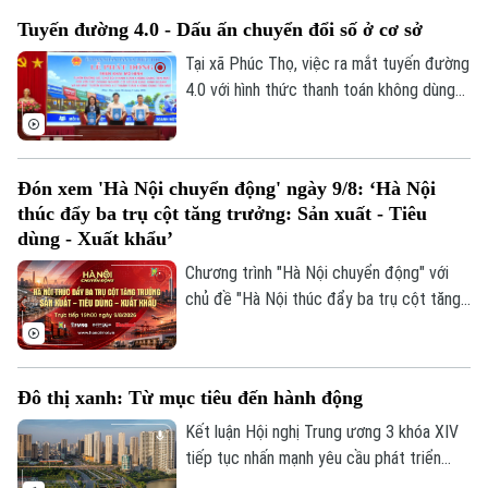
tảng trực tuyến, mở rộng khả năng tiếp
Tuyến đường 4.0 - Dấu ấn chuyển đổi số ở cơ sở
cận thị trường.
Tại xã Phúc Thọ, việc ra mắt tuyến đường
4.0 với hình thức thanh toán không dùng
tiền mặt là dấu mốc quan trọng, góp phần
xây dựng môi trường kinh doanh văn minh,
hiện đại, thúc đẩy phát triển kinh tế số
Đón xem 'Hà Nội chuyển động' ngày 9/8: ‘Hà Nội
ngay từ cơ sở.
thúc đẩy ba trụ cột tăng trưởng: Sản xuất - Tiêu
dùng - Xuất khẩu’
Chương trình "Hà Nội chuyển động" với
chủ đề "Hà Nội thúc đẩy ba trụ cột tăng
trưởng: Sản xuất - Tiêu dùng - Xuất khẩu"
sẽ phát sóng trực tiếp trên các nền tảng
của Cơ quan Báo và phát thanh, truyền
Chuyên mục
Đô thị xanh: Từ mục tiêu đến hành động
hình Hà Nội vào 19h hôm nay, ngày 9/8.
Thời sự
Kết luận Hội nghị Trung ương 3 khóa XIV
tiếp tục nhấn mạnh yêu cầu phát triển
nhanh nhưng phải bền vững; bảo vệ môi
Hà Nội