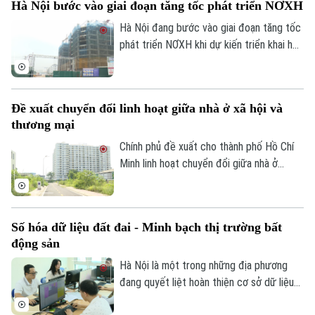
Hà Nội bước vào giai đoạn tăng tốc phát triển NƠXH
Số 3-5 Huỳnh Thúc Kháng-Phường Láng-Hà Nội
Cổng Dịch vụ công quốc gia, tạo thuận lợi
cho người dân thực hiện các chính sách
Hà Nội đang bước vào giai đoạn tăng tốc
Giám đốc: VŨ MINH TUẤN
về nhà ở xã hội trên môi trường số.
phát triển NƠXH khi dự kiến triển khai hơn
Phó Giám đốc: Nguyễn Kim Khiêm, Nguyễn Minh Đức, Nguyễn Thành Lợi
40 dự án trong giai đoạn 2026-2030, với
tổng vốn đầu tư gần 77.400 tỷ đồng và
khoảng 41.600 căn hộ.
Đề xuất chuyển đổi linh hoạt giữa nhà ở xã hội và
thương mại
Chính phủ đề xuất cho thành phố Hồ Chí
Minh linh hoạt chuyển đổi giữa nhà ở
thương mại, nhà xã hội và tái định cư
nhằm đáp ứng nhu cầu thực tế của người
dân. Đây là nội dung tại dự án Luật Phát
Số hóa dữ liệu đất đai - Minh bạch thị trường bất
triển đô thị được Chính phủ trình Ủy ban
động sản
Thường vụ Quốc hội, sáng 28/7.
Hà Nội là một trong những địa phương
đang quyết liệt hoàn thiện cơ sở dữ liệu
về đất đai với mục tiêu phải hoàn thành