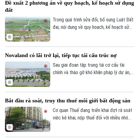
Đề xuất 2 phương án về quy hoạch, kế hoạch sử dụng
rõ trách nhiệm và có phương án xử lý dứt
đất
điểm. Khu nhà ở Thuần Nghệ tại thị xã Sơn
Tây là một trong những dự án nằm trong
Trong quá trình sửa đổi, bổ sung Luật Đất
danh sách này.
đai, nội dung về quy hoạch, kế hoạch sử
dụng đất đang được đề xuất điều chỉnh
theo hướng tinh gọn, đồng bộ với mô hình
chính quyền địa phương hai cấp, đồng thời
Novaland có lãi trở lại, tiếp tục tái cấu trúc nợ
tạo thuận lợi hơn cho đầu tư và khai thác
hiệu quả nguồn lực đất đai.
Sau giai đoạn tập trung tái cơ cấu tài
chính và tháo gỡ khó khăn pháp lý dự án,
Tập đoàn Novaland ghi nhận kết quả kinh
doanh tích cực khi có lãi trở lại. Doanh
nghiệp cũng tiếp tục triển khai các giải
Bắt đầu rà soát, truy thu thuế môi giới bất động sản
pháp xử lý nợ, tạo nền tảng cho quá trình
phục hồi trong thời gian tới.
Cơ quan Thuế đang triển khai đợt rà soát
việc kê khai, nộp thuế đối với nhiều nhóm
cá nhân có thu nhập cao từ nhiều nguồn,
trong đó có môi giới bất động sản.