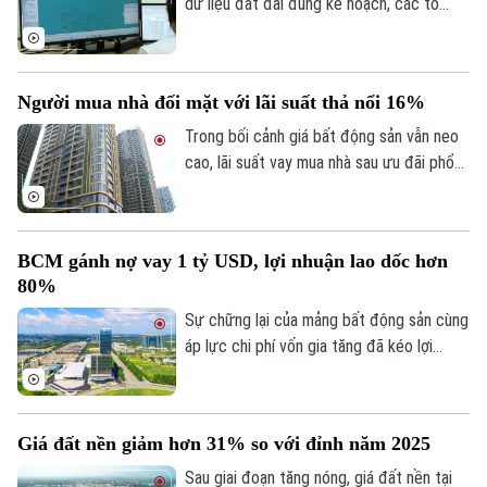
dữ liệu đất đai đúng kế hoạch, các tổ
công tác luôn tìm các phương án để
chỉnh lý, cập nhật dữ liệu đất đai đảm bảo
theo đúng yêu cầu, trong đó, việc chỉnh lý
Người mua nhà đối mặt với lãi suất thả nổi 16%
từng tờ bản đồ thay vì chỉnh lý từng thửa
đất như trước đây đã và đang được xem
Trong bối cảnh giá bất động sản vẫn neo
là giải pháp tối ưu.
cao, lãi suất vay mua nhà sau ưu đãi phổ
biến 13-15% một năm, tăng mạnh so với
năm ngoái đã tạo áp lực lớn lên thanh
khoản.
Chuyên mục
BCM gánh nợ vay 1 tỷ USD, lợi nhuận lao dốc hơn
80%
Thời sự
Sự chững lại của mảng bất động sản cùng
áp lực chi phí vốn gia tăng đã kéo lợi
Hà Nội
Hà Nội
nhuận nửa đầu năm 2026 của Tập đoàn
Đầu tư và Phát triển Công nghiệp
Chính trị
Nhịp sống Hà Nội
Thế giới
Becamex giảm hơn 80%. Trong bối cảnh
Giá đất nền giảm hơn 31% so với đỉnh năm 2025
dư nợ tài chính lên khoảng 1 tỷ USD, cổ
Xã hội
Người Hà Nội
Tin tức
phiếu doanh nghiệp cũng giảm mạnh và lùi
Sau giai đoạn tăng nóng, giá đất nền tại
Kinh tế