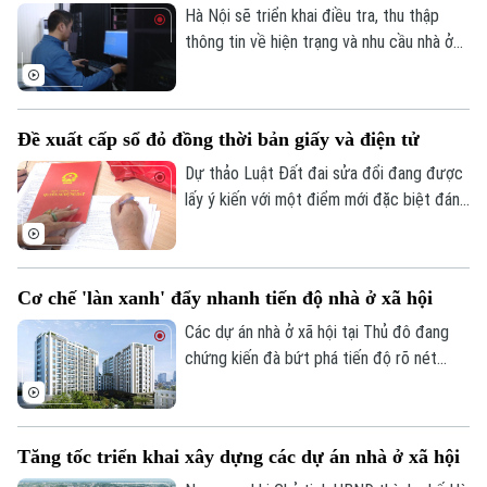
Hà Nội sẽ triển khai điều tra, thu thập
thông tin về hiện trạng và nhu cầu nhà ở
trên toàn bộ các xã, phường giai đoạn
2026-2030. Dữ liệu thu thập sẽ là cơ sở
để đánh giá kết quả phát triển nhà ở, xây
Đề xuất cấp sổ đỏ đồng thời bản giấy và điện tử
dựng kế hoạch cho các năm tiếp theo và
hoàn thiện cơ sở dữ liệu về nhà ở, thị
Dự thảo Luật Đất đai sửa đổi đang được
trường bất động sản.
lấy ý kiến với một điểm mới đặc biệt đáng
chú ý: đề xuất cấp sổ đỏ đồng thời dưới
cả hai hình thức bản giấy và bản điện tử.
Đây là bước tiến quan trọng trong chuyển
Cơ chế 'làn xanh' đẩy nhanh tiến độ nhà ở xã hội
đổi số, giúp người dân thuận tiện hơn
trong quản lý và giao dịch.
Các dự án nhà ở xã hội tại Thủ đô đang
chứng kiến đà bứt phá tiến độ rõ nét
chưa từng có. Đứng sau làn sóng tăng
tốc này là cú hích từ Chỉ thị 16 của Chủ
tịch UBND Thành phố, với cơ chế "làn
Tăng tốc triển khai xây dựng các dự án nhà ở xã hội
xanh" thủ tục giúp cởi trói pháp lý và kích