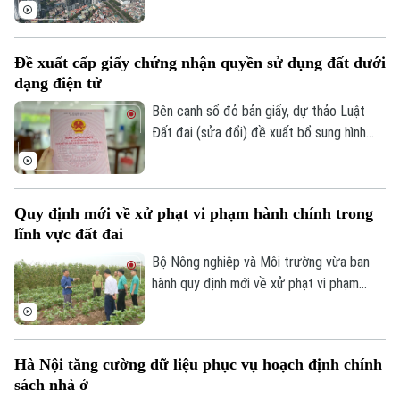
mại sang phát triển đồng thời nhà ở
thương mại và nhà ở cho thuê. Trong đó,
nhà ở cho thuê được xác định là phân
Đề xuất cấp giấy chứng nhận quyền sử dụng đất dưới
khúc chiến lược, dài hạn, nhằm đáp ứng
dạng điện tử
nhu cầu của đa số người dân và góp phần
ổn định thị trường bất động sản.
Bên cạnh sổ đỏ bản giấy, dự thảo Luật
Đất đai (sửa đổi) đề xuất bổ sung hình
thức sổ đỏ điện tử có giá trị pháp lý
Liên hệ đường dây nóng (bấm để gọi)
tương đương, góp phần thúc đẩy chuyển
đổi số trong quản lý đất đai.
Tòa soạn
Tòa soạn
Quy định mới về xử phạt vi phạm hành chính trong
lĩnh vực đất đai
0865.116.699 (hotline)
0865.116.699
Bộ Nông nghiệp và Môi trường vừa ban
hành quy định mới về xử phạt vi phạm
hành chính trong lĩnh vực đất đai, trong
đó tăng mạnh mức xử phạt đối với nhiều
hành vi tự ý chuyển mục đích sử dụng
Hà Nội tăng cường dữ liệu phục vụ hoạch định chính
đất.
sách nhà ở