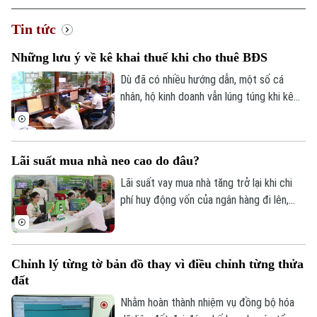
Tin tức
Những lưu ý về kê khai thuế khi cho thuê BĐS
Dù đã có nhiều hướng dẫn, một số cá
nhân, hộ kinh doanh vẫn lúng túng khi kê
khai và nộp thuế đối với hoạt động cho
thuê nhà, bất động sản. Ngành Thuế mới
đây đã tổng hợp một số lưu ý về vấn đề
Lãi suất mua nhà neo cao do đâu?
này.
Lãi suất vay mua nhà tăng trở lại khi chi
phí huy động vốn của ngân hàng đi lên,
trong khi tín dụng bất động sản vẫn được
kiểm soát, khiến người mua nhà chịu áp
lực tài chính lớn hơn.
Chỉnh lý từng tờ bản đồ thay vì điều chỉnh từng thửa
đất
Nhằm hoàn thành nhiệm vụ đồng bộ hóa