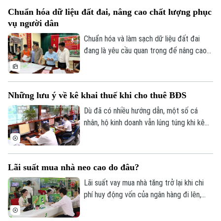
Nội đang bước vào giai đoạn nước rút
Tin tức
Đã phát sóng
Chuẩn hóa dữ liệu đất đai, nâng cao chất lượng phục
của chiến dịch cao điểm 45 ngày, với mục
Golf
vụ người dân
Sao
tiêu chuẩn hóa khoảng 4,1 triệu thửa đất
và căn hộ trước ngày 25/8/2026.
Chuẩn hóa và làm sạch dữ liệu đất đai
Điện ảnh
đang là yêu cầu quan trọng để nâng cao
hiệu quả quản lý, rút ngắn thủ tục hành
Thời trang
chính và bảo đảm quyền lợi của người dân.
Tại xã An Khánh, chiến dịch cao điểm 45
Âm nhạc
Những lưu ý về kê khai thuế khi cho thuê BĐS
ngày đang được triển khai đồng loạt từ
từng thôn, từng khu dân cư, với sự vào
Dù đã có nhiều hướng dẫn, một số cá
cuộc của cả hệ thống chính trị và sự
nhân, hộ kinh doanh vẫn lúng túng khi kê
đồng thuận của người dân.
khai và nộp thuế đối với hoạt động cho
thuê nhà, bất động sản. Ngành Thuế mới
đây đã tổng hợp một số lưu ý về vấn đề
Lãi suất mua nhà neo cao do đâu?
này.
Lãi suất vay mua nhà tăng trở lại khi chi
phí huy động vốn của ngân hàng đi lên,
trong khi tín dụng bất động sản vẫn được
kiểm soát, khiến người mua nhà chịu áp