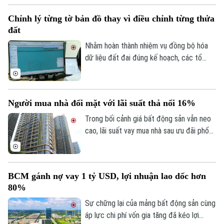
lực tài chính lớn hơn.
Chỉnh lý từng tờ bản đồ thay vì điều chỉnh từng thửa
đất
Nhằm hoàn thành nhiệm vụ đồng bộ hóa
dữ liệu đất đai đúng kế hoạch, các tổ
công tác luôn tìm các phương án để
chỉnh lý, cập nhật dữ liệu đất đai đảm bảo
theo đúng yêu cầu, trong đó, việc chỉnh lý
Người mua nhà đối mặt với lãi suất thả nổi 16%
từng tờ bản đồ thay vì chỉnh lý từng thửa
đất như trước đây đã và đang được xem
Trong bối cảnh giá bất động sản vẫn neo
là giải pháp tối ưu.
cao, lãi suất vay mua nhà sau ưu đãi phổ
biến 13-15% một năm, tăng mạnh so với
năm ngoái đã tạo áp lực lớn lên thanh
khoản.
BCM gánh nợ vay 1 tỷ USD, lợi nhuận lao dốc hơn
80%
Sự chững lại của mảng bất động sản cùng
áp lực chi phí vốn gia tăng đã kéo lợi