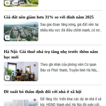
nhuận nửa đầu năm 2026 của Tập đoàn
Đầu tư và Phát triển Công nghiệp
Becamex giảm hơn 80%. Trong bối cảnh
Giá đất nền giảm hơn 31% so với đỉnh năm 2025
dư nợ tài chính lên khoảng 1 tỷ USD, cổ
Theo dõi Hà Nội On
phiếu doanh nghiệp cũng giảm mạnh và lùi
Sau giai đoạn tăng nóng, giá đất nền tại
về vùng giá thấp nhất trong 5 năm.
nhiều khu vực đã điều chỉnh mạnh, có nơi
giảm tới 31% so với mức đỉnh thiết lập
cuối năm 2025.
Hà Nội: Giá thuê nhà trọ tăng nhẹ trước thềm năm
học mới
Theo ghi nhận của phóng viên Cơ quan
Báo và Phát thanh, Truyền hình Hà Nội,
đầu tháng 8, giá thuê nhà trọ và chung cư
mini quanh nhiều trường đại học tại Hà
Nội bắt đầu tăng nhẹ.
Đề xuất bỏ thẩm định đối với nhà ở xã hội
Để tăng tốc triển khai các dự án nhà ở xã
hội, HĐND thành phố Hà Nội đề nghị cắt