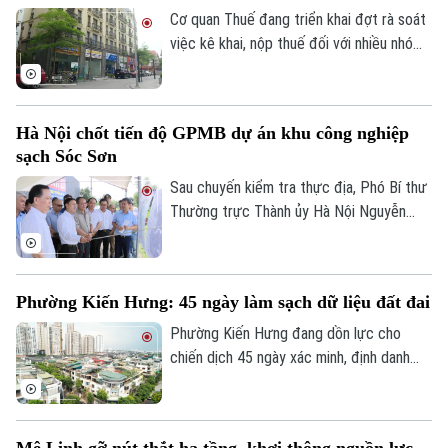
phục hồi trong thời gian tới.
Cơ quan Thuế đang triển khai đợt rà soát
việc kê khai, nộp thuế đối với nhiều nhóm
cá nhân có thu nhập cao từ nhiều nguồn,
trong đó có môi giới bất động sản.
Hà Nội chốt tiến độ GPMB dự án khu công nghiệp
sạch Sóc Sơn
Sau chuyến kiểm tra thực địa, Phó Bí thư
Thường trực Thành ủy Hà Nội Nguyễn
Trọng Đông yêu cầu toàn bộ công tác giải
phóng mặt bằng Dự án đầu tư xây dựng
hạ tầng kỹ thuật Khu Công nghiệp sạch
Phường Kiến Hưng: 45 ngày làm sạch dữ liệu đất đai
Sóc Sơn và Dự án xây dựng tuyến đường
vào Khu Công nghiệp sạch Sóc Sơn phải
Phường Kiến Hưng đang dồn lực cho
được hoàn thành trước ngày 31/12/2026.
chiến dịch 45 ngày xác minh, định danh
chủ sử dụng, đồng bộ với Cơ sở dữ liệu
quốc gia về dân cư, tạo nền tảng quan
trọng để chuẩn hóa thông tin phục vụ