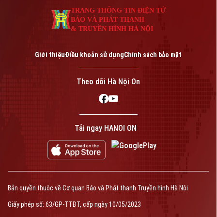
TRANG THÔNG TIN ĐIỆN TỬ
BÁO VÀ PHÁT THANH
& TRUYỀN HÌNH HÀ NỘI
Giới thiệu
Điều khoản sử dụng
Chính sách bảo mật
Theo dõi Hà Nội On
Tải ngay HANOI ON
Bản quyền thuộc về Cơ quan Báo và Phát thanh Truyền hình Hà Nội
Giấy phép số: 63/GP-TTĐT, cấp ngày 10/05/2023