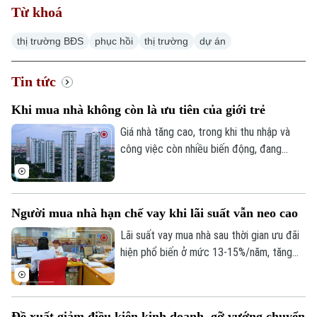
Từ khoá
thị trường BĐS
phục hồi
thị trường
dự án
Tin tức
Khi mua nhà không còn là ưu tiên của giới trẻ
Giá nhà tăng cao, trong khi thu nhập và
công việc còn nhiều biến động, đang
khiến giấc mơ sở hữu nhà ngày càng xa
với không ít người trẻ. Thay vì mua nhà,
nhiều người lựa chọn thuê, dành nguồn lực
Người mua nhà hạn chế vay khi lãi suất vẫn neo cao
cho công việc và chất lượng cuộc sống.
Quan niệm về “an cư” đang dần thay đổi.
Lãi suất vay mua nhà sau thời gian ưu đãi
hiện phổ biến ở mức 13-15%/năm, tăng
đáng kể so với năm 2025. Trong bối cảnh
giá bất động sản vẫn neo cao, chi phí vốn
gia tăng đang khiến người mua thận trọng
Đề xuất giảm điều kiện kinh doanh, gỡ vướng chuyển