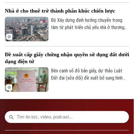
hiệu lực từ ngày 31/8/2026.
Số 3-5 Huỳnh Thúc Kháng-Phường Láng-Hà Nội
Nhà ở cho thuê trở thành phân khúc chiến lược
Bộ Xây dựng định hướng chuyển trọng
Giám đốc: VŨ MINH TUẤN
tâm từ phát triển chủ yếu nhà ở thương
Phó Giám đốc: Nguyễn Kim Khiêm, Nguyễn Minh Đức, Nguyễn Thành Lợi
mại sang phát triển đồng thời nhà ở
thương mại và nhà ở cho thuê. Trong đó,
nhà ở cho thuê được xác định là phân
Đề xuất cấp giấy chứng nhận quyền sử dụng đất dưới
khúc chiến lược, dài hạn, nhằm đáp ứng
dạng điện tử
nhu cầu của đa số người dân và góp phần
ổn định thị trường bất động sản.
Bên cạnh sổ đỏ bản giấy, dự thảo Luật
Đất đai (sửa đổi) đề xuất bổ sung hình
thức sổ đỏ điện tử có giá trị pháp lý
tương đương, góp phần thúc đẩy chuyển
đổi số trong quản lý đất đai.