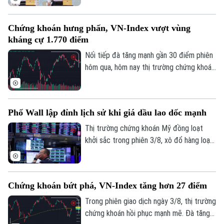
khoảng 220.000 tỷ đồng dành cho doanh
nghiệp nhỏ và vừa thuộc các lĩnh vực ưu
Chứng khoán hưng phấn, VN-Index vượt vùng
tiên. Đây là thông tin được Phó Thống
kháng cự 1.770 điểm
đốc Ngân hàng Nhà nước Phạm Thanh Hà
cho biết tại Họp báo Chính phủ thường kỳ
Nối tiếp đà tăng mạnh gần 30 điểm phiên
tháng 7/2026 diễn ra chiều 3/8, tại Hà
hôm qua, hôm nay thị trường chứng khoán
Nội.
diễn biến tích cực. Đáng chú ý, trong
phiên chiều, VN-Index bật mạnh, chính
thức vượt vùng kháng cự quan trọng
Phố Wall lập đỉnh lịch sử khi giá dầu lao dốc mạnh
1.770 điểm.
Thị trường chứng khoán Mỹ đồng loạt
khởi sắc trong phiên 3/8, xô đổ hàng loạt
kỷ lục. Lực đẩy chính của thị trường đến
từ việc giá dầu thô bất ngờ lao dốc mạnh,
ngay sau khi Tổng thống Mỹ Donald Trump
Chứng khoán bứt phá, VN-Index tăng hơn 27 điểm
khẳng định Mỹ và Iran vẫn đang tiến hành
đàm phán bất chấp những lời bác bỏ từ
Trong phiên giao dịch ngày 3/8, thị trường
phía Iran.
chứng khoán hồi phục mạnh mẽ. Đà tăng