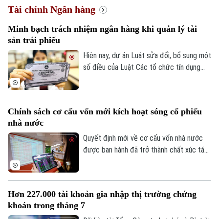
Tài chính Ngân hàng
Minh bạch trách nhiệm ngân hàng khi quản lý tài
sản trái phiếu
Hiện nay, dự án Luật sửa đổi, bổ sung một
số điều của Luật Các tổ chức tín dụng
đang được thảo luận tại Kỳ họp không
thường lệ thứ nhất, Quốc hội khoá XVI.
Một trong những điểm đáng chú ý là đề
Chính sách cơ cấu vốn mới kích hoạt sóng cổ phiếu
xuất cho phép ngân hàng thương mại làm
nhà nước
đại lý quản lý tài sản bảo đảm của trái
phiếu doanh nghiệp.
Quyết định mới về cơ cấu vốn nhà nước
được ban hành đã trở thành chất xúc tác
giúp nhóm cổ phiếu doanh nghiệp nhà
nước bứt phá trong phiên hôm nay, 07/08.
Hàng loạt mã tăng kịch trần, góp phần
Hơn 227.000 tài khoản gia nhập thị trường chứng
đưa VN-Index đảo chiều đi lên.
khoán trong tháng 7