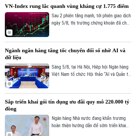
ý là hiện vàng nhẫn lại được niêm yết cao
Đã phát sóng
VN-Index rung lắc quanh vùng kháng cự 1.775 điểm
hơn cả giá vàng miếng SJC 1,4 triệu
Golf
Sao
đồng/lượng.
Sau 2 phiên tăng mạnh, tới phiên giao dịch
ngày 5/8, thị trường chứng khoán đã cho
Điện ảnh
thấy những diễn biến trái chiều. Trong khi
VN-Index đã chững lại nhịp tăng thì HNX-
Thời trang
index vẫn khá tích cực. Kết thúc phiên
Ngành ngân hàng tăng tốc chuyển đổi số nhờ AI và
giao dịch, VN-index giảm 0,77 điểm
Âm nhạc
dữ liệu
(0,04%) xuống còn 1776,46 điểm. HNX-
index tăng 7,18 điểm (2,51%) lên 293,59
Sáng 5/8, tại Hà Nội, Hiệp hội Ngân hàng
điểm.
Việt Nam tổ chức Hội thảo “AI và Quản trị
dữ liệu trong hoạt động ngân hàng” với sự
tham gia của đại diện Ngân hàng Nhà
nước, các bộ, ngành, ngân hàng thương
Sắp triển khai gói tín dụng ưu đãi quy mô 220.000 tỷ
mại, doanh nghiệp công nghệ và chuyên
đồng
gia trong lĩnh vực AI.
Ngân hàng Nhà nước đang khẩn trương
hoàn thiện hướng dẫn để sớm triển khai
chương trình tín dụng ưu đãi quy mô