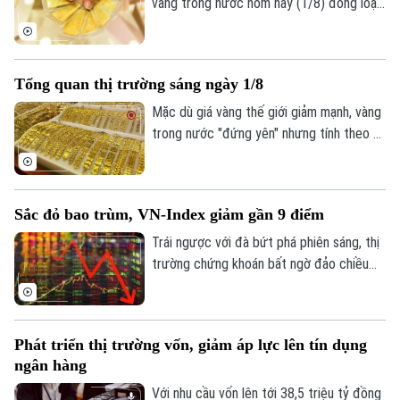
vàng trong nước hôm nay (1/8) đồng loạt
đi xuống. Tuy nhiên, trái với những đợt
giảm giá trước, lượng khách đến mua
vàng khá thưa vắng.
Tổng quan thị trường sáng ngày 1/8
Mặc dù giá vàng thế giới giảm mạnh, vàng
trong nước "đứng yên" nhưng tính theo tỷ
giá quy đổi hiện nay, giá vàng trong nước
Liên hệ đường dây nóng (bấm để gọi)
sáng 1/8 vẫn cao hơn thế giới khoảng 13
triệu đồng/lượng (chưa bao gồm thuế,
Tòa soạn
Tòa soạn
Sắc đỏ bao trùm, VN-Index giảm gần 9 điểm
phí).
0865.116.699 (hotline)
0865.116.699
Trái ngược với đà bứt phá phiên sáng, thị
trường chứng khoán bất ngờ đảo chiều
giằng co trong phiên chiều. Áp lực bán
tháo gia tăng mạnh về cuối phiên đã kéo
hàng loạt nhóm ngành chìm trong sắc đỏ,
Phát triển thị trường vốn, giảm áp lực lên tín dụng
ghi nhận tới 429 mã giảm điểm trên toàn
ngân hàng
thị trường.
Với nhu cầu vốn lên tới 38,5 triệu tỷ đồng