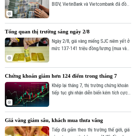
bố ở mức 25.358 đồng/USD, tăng 20
BIDV, VietinBank và Vietcombank đã đồng
đồng so với ngày 2/8.
loạt công bố báo cáo tài chính quý II và 6
tháng đầu năm với kết quả kinh doanh tiếp
tục khởi sắc. Tuy nhiên, tốc độ tăng
Tổng quan thị trường sáng ngày 2/8
trưởng, chất lượng tài sản và mức trích
lập dự phòng rủi ro có sự phân hóa đáng
Ngày 2/8, giá vàng miếng SJC niêm yết ở
kể.
mức 137-141 triệu đồng/lượng (mua vào
- bán ra), giảm 900.000 đồng một lượng ở
cả hai chiều so với ngày 1/8.
Chứng khoán giảm hơn 124 điểm trong tháng 7
Khép lại tháng 7, thị trường chứng khoán
tiếp tục ghi nhận diễn biến kém tích cực
dù chỉ số VN-Index đã phục hồi trong
tuần giao dịch cuối cùng. Tính chung cả
tháng, VN-Index giảm hơn 124 điểm,
Giá vàng giảm sâu, khách mua thưa vắng
tương đương 6,68%, đánh dấu tháng giảm
điểm thứ hai liên tiếp.
Tiếp đà giảm theo thị trường thế giới, giá