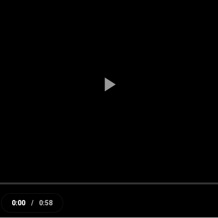
Play
Video
0:00
/
0:58
e
Current
Duration