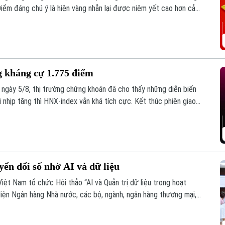
Điểm đáng chú ý là hiện vàng nhẫn lại được niêm yết cao hơn cả
 kháng cự 1.775 điểm
h ngày 5/8, thị trường chứng khoán đã cho thấy những diễn biến
i nhịp tăng thì HNX-index vẫn khá tích cực. Kết thúc phiên giao
uống còn 1776,46 điểm. HNX-index tăng 7,18 điểm (2,51%) lên
ển đổi số nhờ AI và dữ liệu
Việt Nam tổ chức Hội thảo “AI và Quản trị dữ liệu trong hoạt
diện Ngân hàng Nhà nước, các bộ, ngành, ngân hàng thương mại,
g lĩnh vực AI.