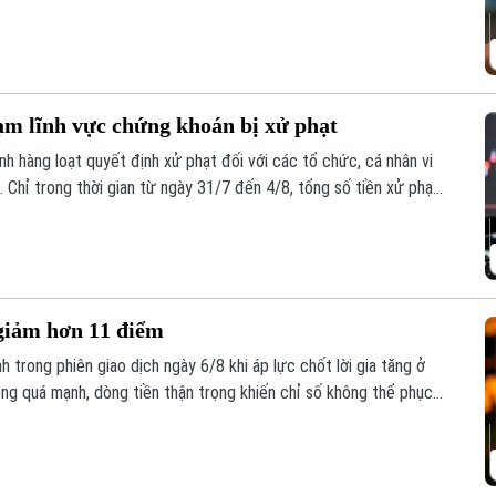
ịch chứng khoán, tăng hơn 227.300 tài khoản so với cuối tháng 6.
ạm lĩnh vực chứng khoán bị xử phạt
 hàng loạt quyết định xử phạt đối với các tổ chức, cá nhân vi
 Chỉ trong thời gian từ ngày 31/7 đến 4/8, tổng số tiền xử phạt
 giảm hơn 11 điểm
 trong phiên giao dịch ngày 6/8 khi áp lực chốt lời gia tăng ở
ông quá mạnh, dòng tiền thận trọng khiến chỉ số không thể phục
m, xuống mức 1.764,78 điểm; HNX-Index cũng giảm 0,95 điểm