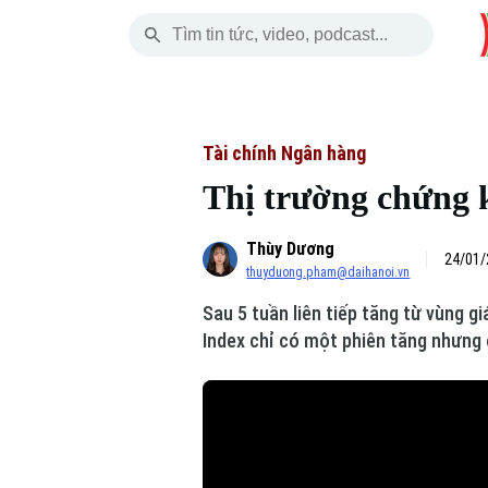
Chủ Nhật
THỜI SỰ
HÀ NỘI
THẾ GIỚI
09 Tháng 08, 2026
Hà Nội
Nhịp sống Hà Nộ
Tin tức
Tài chính Ngân hàng
Thị trường chứng 
Chính trị
Người Hà Nội
Quân s
Thùy Dương
Xã hội
Khoảnh khắc Hà 
Hồ sơ
24/01/
thuyduong.pham@daihanoi.vn
An ninh trật tự
Ẩm thực
Người V
Sau 5 tuần liên tiếp tăng từ vùng g
Index chỉ có một phiên tăng nhưng 
Công nghệ
Skip Ad