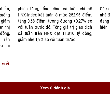
điểm,
 tuần chỉ số
Các c
Time
xuống
 điểm,
nhà đ
 giảm
27% so
đang 
àn thị
o dịch
hiện 
đồng,
đồng,
 Trên
giảm nhẹ 1,9% so với tuần trước.
à hai
 viết
Xem 0 đánh giá