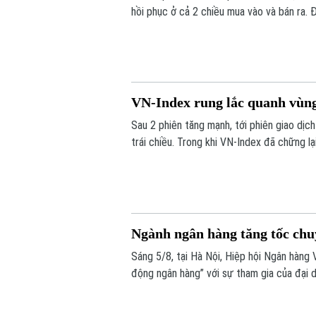
hồi phục ở cả 2 chiều mua vào và bán ra. 
giá vàng miếng SJC 1,4 triệu đồng/lượng.
VN-Index rung lắc quanh vùng
Sau 2 phiên tăng mạnh, tới phiên giao dịc
trái chiều. Trong khi VN-Index đã chững lạ
dịch, VN-index giảm 0,77 điểm (0,04%) x
293,59 điểm.
Ngành ngân hàng tăng tốc chuy
Sáng 5/8, tại Hà Nội, Hiệp hội Ngân hàng 
động ngân hàng” với sự tham gia của đại 
doanh nghiệp công nghệ và chuyên gia tron