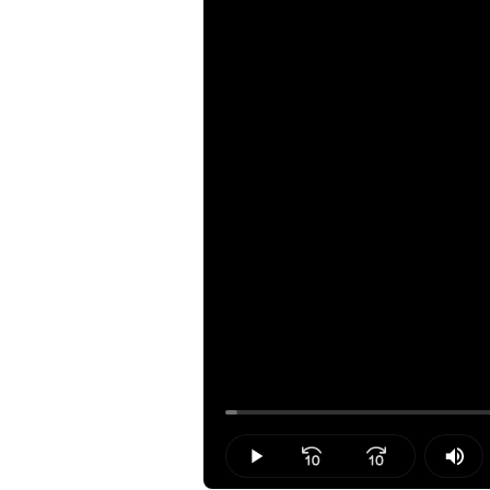
Loaded
:
1.18%
Play
Mut