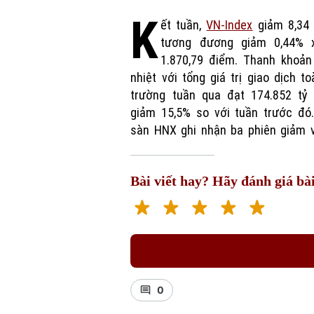
K
ết tuần,
VN-Index
giảm 8,34 
phiên tăng, tổng cộng cả
tương đương giảm 0,44% 
HNX-Index kết tuần ở mức 252,96
1.870,79 điểm. Thanh khoản
tăng 0,68 điểm, tương đương +0,
nhiệt với tổng giá trị giao dịch to
với tuần trước đó. Tổng giá trị gia
trường tuần qua đạt 174.852 tỷ 
cả tuần trên HNX đạt 11.810 tỷ 
giảm 15,5% so với tuần trước đó.
sàn HNX ghi nhận ba phiên giảm v
Bài viết hay? Hãy đánh giá bài
0