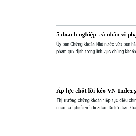
thị trường có 13,66 triệu tài khoản giao d
5 doanh nghiệp, cá nhân vi ph
Ủy ban Chứng khoán Nhà nước vừa ban hành
phạm quy định trong lĩnh vực chứng khoán.
lên tới hơn 572 triệu đồng.
Áp lực chốt lời kéo VN-Index
Thị trường chứng khoán tiếp tục điều chỉnh
nhóm cổ phiếu vốn hóa lớn. Dù lực bán kh
hồi. Kết phiên, VN-Index giảm 11,68 điể
xuống mức 292,64 điểm.