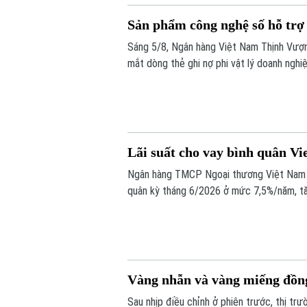
Sản phẩm công nghệ số hỗ trợ 
Sáng 5/8, Ngân hàng Việt Nam Thịnh Vượ
mắt dòng thẻ ghi nợ phi vật lý doanh ng
quản trị chi tiêu hiện đại, linh hoạt và hiệu 
Lãi suất cho vay bình quân Vi
Ngân hàng TMCP Ngoại thương Việt Nam (
quân kỳ tháng 6/2026 ở mức 7,5%/năm, tăn
năm liên tiếp.
Vàng nhẫn và vàng miếng đồng 
Sau nhịp điều chỉnh ở phiên trước, thị tr