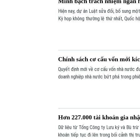
Minh bạch trách nhiệm ngân hà
Hiện nay, dự án Luật sửa đổi, bổ sung mộ
Kỳ họp không thường lệ thứ nhất, Quốc hộ
phép ngân hàng thương mại làm đại lý quản
Chính sách cơ cấu vốn mới kíc
Quyết định mới về cơ cấu vốn nhà nước đ
doanh nghiệp nhà nước bứt phá trong phiê
VN-Index đảo chiều đi lên.
Hơn 227.000 tài khoản gia nhậ
Dữ liệu từ Tổng Công ty Lưu ký và Bù tr
khoán tiếp tục đi lên trong bối cảnh thị 