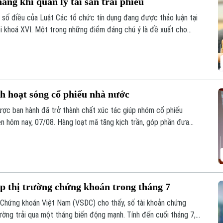
ng khi quản lý tài sản trái phiếu
t số điều của Luật Các tổ chức tín dụng đang được thảo luận tại
i khoá XVI. Một trong những điểm đáng chú ý là đề xuất cho
 lý tài sản bảo đảm của trái phiếu doanh nghiệp.
h hoạt sóng cổ phiếu nhà nước
ược ban hành đã trở thành chất xúc tác giúp nhóm cổ phiếu
n hôm nay, 07/08. Hàng loạt mã tăng kịch trần, góp phần đưa
p thị trường chứng khoán trong tháng 7
ừ Chứng khoán Việt Nam (VSDC) cho thấy, số tài khoản chứng
trường trải qua một tháng biến động mạnh. Tính đến cuối tháng 7,