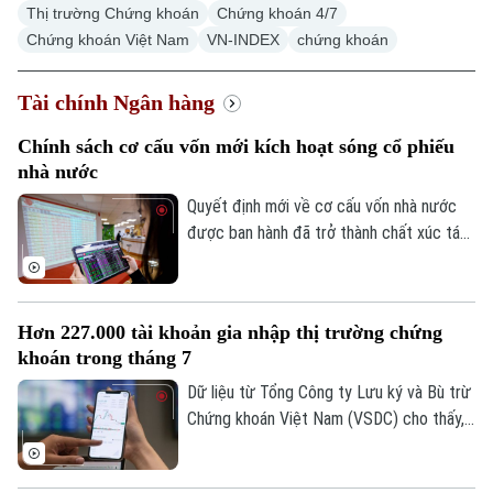
Thị trường Chứng khoán
Chứng khoán 4/7
Chứng khoán Việt Nam
VN-INDEX
chứng khoán
Tài chính Ngân hàng
Chính sách cơ cấu vốn mới kích hoạt sóng cổ phiếu
nhà nước
Quyết định mới về cơ cấu vốn nhà nước
được ban hành đã trở thành chất xúc tác
giúp nhóm cổ phiếu doanh nghiệp nhà
nước bứt phá trong phiên hôm nay, 07/08.
Hàng loạt mã tăng kịch trần, góp phần
Hơn 227.000 tài khoản gia nhập thị trường chứng
đưa VN-Index đảo chiều đi lên.
khoán trong tháng 7
Dữ liệu từ Tổng Công ty Lưu ký và Bù trừ
Chứng khoán Việt Nam (VSDC) cho thấy,
số tài khoản chứng khoán tiếp tục đi lên
trong bối cảnh thị trường trải qua một