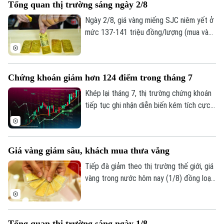
Tổng quan thị trường sáng ngày 2/8
trưởng, chất lượng tài sản và mức trích
lập dự phòng rủi ro có sự phân hóa đáng
Ngày 2/8, giá vàng miếng SJC niêm yết ở
kể.
mức 137-141 triệu đồng/lượng (mua vào
- bán ra), giảm 900.000 đồng một lượng ở
cả hai chiều so với ngày 1/8.
Chứng khoán giảm hơn 124 điểm trong tháng 7
Khép lại tháng 7, thị trường chứng khoán
tiếp tục ghi nhận diễn biến kém tích cực
dù chỉ số VN-Index đã phục hồi trong
tuần giao dịch cuối cùng. Tính chung cả
tháng, VN-Index giảm hơn 124 điểm,
Giá vàng giảm sâu, khách mua thưa vắng
tương đương 6,68%, đánh dấu tháng giảm
điểm thứ hai liên tiếp.
Tiếp đà giảm theo thị trường thế giới, giá
vàng trong nước hôm nay (1/8) đồng loạt
đi xuống. Tuy nhiên, trái với những đợt
giảm giá trước, lượng khách đến mua
vàng khá thưa vắng.
Tổng quan thị trường sáng ngày 1/8