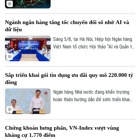
Quần vợt
thấy những diễn biến trái chiều. Trong khi
Tin tức
Đã phát sóng
VN-Index đã chững lại nhịp tăng thì HNX-
Golf
index vẫn khá tích cực. Kết thúc phiên
Sao
Ngành ngân hàng tăng tốc chuyển đổi số nhờ AI và
giao dịch, VN-index giảm 0,77 điểm
dữ liệu
(0,04%) xuống còn 1776,46 điểm. HNX-
Điện ảnh
index tăng 7,18 điểm (2,51%) lên 293,59
Sáng 5/8, tại Hà Nội, Hiệp hội Ngân hàng
điểm.
Việt Nam tổ chức Hội thảo “AI và Quản trị
Thời trang
dữ liệu trong hoạt động ngân hàng” với sự
tham gia của đại diện Ngân hàng Nhà
Âm nhạc
nước, các bộ, ngành, ngân hàng thương
Sắp triển khai gói tín dụng ưu đãi quy mô 220.000 tỷ
mại, doanh nghiệp công nghệ và chuyên
đồng
gia trong lĩnh vực AI.
Ngân hàng Nhà nước đang khẩn trương
hoàn thiện hướng dẫn để sớm triển khai
chương trình tín dụng ưu đãi quy mô
khoảng 220.000 tỷ đồng dành cho doanh
nghiệp nhỏ và vừa thuộc các lĩnh vực ưu
Chứng khoán hưng phấn, VN-Index vượt vùng
tiên. Đây là thông tin được Phó Thống
kháng cự 1.770 điểm
đốc Ngân hàng Nhà nước Phạm Thanh Hà