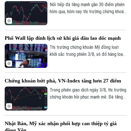
cho biết tại Họp báo Chính phủ thường kỳ
Nối tiếp đà tăng mạnh gần 30 điểm phiên
tháng 7/2026 diễn ra chiều 3/8, tại Hà
hôm qua, hôm nay thị trường chứng khoán
Nội.
diễn biến tích cực. Đáng chú ý, trong
phiên chiều, VN-Index bật mạnh, chính
thức vượt vùng kháng cự quan trọng
Phố Wall lập đỉnh lịch sử khi giá dầu lao dốc mạnh
1.770 điểm.
Thị trường chứng khoán Mỹ đồng loạt
khởi sắc trong phiên 3/8, xô đổ hàng loạt
kỷ lục. Lực đẩy chính của thị trường đến
từ việc giá dầu thô bất ngờ lao dốc mạnh,
ngay sau khi Tổng thống Mỹ Donald Trump
Chứng khoán bứt phá, VN-Index tăng hơn 27 điểm
khẳng định Mỹ và Iran vẫn đang tiến hành
đàm phán bất chấp những lời bác bỏ từ
Trong phiên giao dịch ngày 3/8, thị trường
phía Iran.
chứng khoán hồi phục mạnh mẽ. Đà tăng
tích cực khiến sắc xanh bao phủ hầu hết
các nhóm ngành. Kết thúc phiên giao dịch,
VN-Index tăng 27,06 điểm (+1,56%), lên
Nhật Bản, Mỹ xác nhận phối hợp can thiệp tỷ giá
mức 1.763,84 điểm; HNX-Index tăng 8,03
đồng Yên