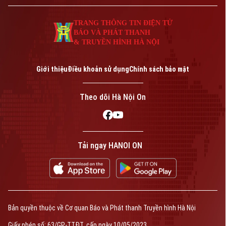
TRANG THÔNG TIN ĐIỆN TỬ
BÁO VÀ PHÁT THANH
& TRUYỀN HÌNH HÀ NỘI
Giới thiệu
Điều khoản sử dụng
Chính sách bảo mật
Theo dõi Hà Nội On
Tải ngay HANOI ON
Bản quyền thuộc về Cơ quan Báo và Phát thanh Truyền hình Hà Nội
Giấy phép số: 63/GP-TTĐT, cấp ngày 10/05/2023