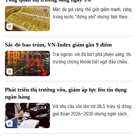
Mặc dù giá vàng thế giới giảm mạnh, vàng
trong nước "đứng yên" nhưng tính theo tỷ
giá quy đổi hiện nay, giá vàng trong nước
sáng 1/8 vẫn cao hơn thế giới khoảng 13
triệu đồng/lượng (chưa bao gồm thuế,
Sắc đỏ bao trùm, VN-Index giảm gần 9 điểm
phí).
Trái ngược với đà bứt phá phiên sáng, thị
trường chứng khoán bất ngờ đảo chiều
giằng co trong phiên chiều. Áp lực bán
Liên hệ đường dây nóng (bấm để gọi)
tháo gia tăng mạnh về cuối phiên đã kéo
Tòa soạn
Tòa soạn
hàng loạt nhóm ngành chìm trong sắc đỏ,
Phát triển thị trường vốn, giảm áp lực lên tín dụng
0865.116.699 (hotline)
0865.116.699
ghi nhận tới 429 mã giảm điểm trên toàn
ngân hàng
thị trường.
Với nhu cầu vốn lên tới 38,5 triệu tỷ đồng
giai đoạn 2026–2030 nhưng ngân sách
nhà nước chỉ đáp ứng khoảng 20%, việc
phát triển thị trường vốn thành kênh huy
động nguồn lực trung và dài hạn chủ lực