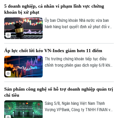
tháng biến động mạnh. Tính đến cuối
5 doanh nghiệp, cá nhân vi phạm lĩnh vực chứng
tháng 7, thị trường có 13,66 triệu tài
khoán bị xử phạt
khoản giao dịch chứng khoán, tăng hơn
227.300 tài khoản so với cuối tháng 6.
Ủy ban Chứng khoán Nhà nước vừa ban
hành hàng loạt quyết định xử phạt đối với
các tổ chức, cá nhân vi phạm quy định
trong lĩnh vực chứng khoán. Chỉ trong thời
gian từ ngày 31/7 đến 4/8, tổng số tiền
Áp lực chốt lời kéo VN-Index giảm hơn 11 điểm
xử phạt lên tới hơn 572 triệu đồng.
Thị trường chứng khoán tiếp tục điều
Chuyên mục
chỉnh trong phiên giao dịch ngày 6/8 khi
áp lực chốt lời gia tăng ở nhóm cổ phiếu
Thời sự
vốn hóa lớn. Dù lực bán không quá mạnh,
dòng tiền thận trọng khiến chỉ số không
Sản phẩm công nghệ số hỗ trợ doanh nghiệp quản trị
Hà Nội
thể phục hồi. Kết phiên, VN-Index giảm
Hà Nội
chi tiêu
11,68 điểm, xuống mức 1.764,78 điểm;
Chính trị
HNX-Index cũng giảm 0,95 điểm xuống
Sáng 5/8, Ngân hàng Việt Nam Thịnh
Nhịp sống Hà Nội
Thế giới
mức 292,64 điểm.
Vượng VPBank, Công ty TNHH FINAN và
Xã hội
Mastercard đã phối hợp ra mắt dòng thẻ
Người Hà Nội