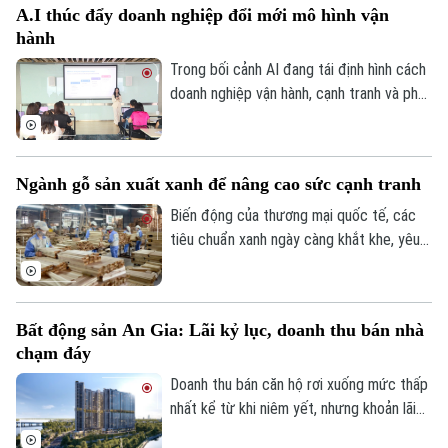
A.I thúc đẩy doanh nghiệp đổi mới mô hình vận
gian để doanh nghiệp Việt Nam và Nhật
hành
Bản kết nối trực tiếp, tìm kiếm đối tác và
thúc đẩy các cơ hội hợp tác thực chất.
Trong bối cảnh AI đang tái định hình cách
doanh nghiệp vận hành, cạnh tranh và phát
triển đội ngũ, bài toán đặt ra không còn
dừng ở việc sở hữu công nghệ mà là khả
năng chuyển hóa AI thành năng lực vận
Ngành gỗ sản xuất xanh để nâng cao sức cạnh tranh
hành thực chất. Thông tin được các diễn
giả nhấn mạnh tại sự kiện AI-Ready
Biến động của thương mại quốc tế, các
Workforce tổ chức mới đây tại Hà Nội.
tiêu chuẩn xanh ngày càng khắt khe, yêu
cầu về truy xuất nguồn gốc, chống mất
rừng, giảm phát thải carbon, xu hướng
tiêu dùng bền vững đang đặt ra những
Bất động sản An Gia: Lãi kỷ lục, doanh thu bán nhà
yêu cầu hoàn toàn mới đối với ngành gỗ
chạm đáy
quốc tế. Tuy nhiên, giữa sự biến động của
thị trường, xuất khẩu gỗ của Việt Nam
Doanh thu bán căn hộ rơi xuống mức thấp
vẫn duy trì vị thế dẫn đầu nhờ khả năng
nhất kể từ khi niêm yết, nhưng khoản lãi
thích ứng linh hoạt với biến động thị
từ thương vụ thâu tóm doanh nghiệp triển