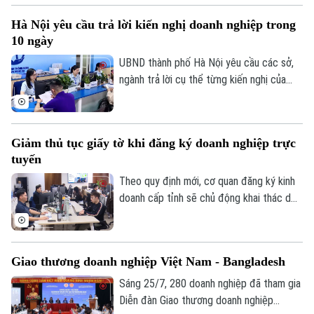
cũng được xem là một trong những động
Hà Nội yêu cầu trả lời kiến nghị doanh nghiệp trong
lực quan trọng để Hà Nội hiện thực hóa
10 ngày
mục tiêu tăng trưởng hai con số trong
năm nay.
UBND thành phố Hà Nội yêu cầu các sở,
ngành trả lời cụ thể từng kiến nghị của
Liên hệ đường dây nóng (bấm để gọi)
doanh nghiệp trong thời hạn tối đa 10
ngày, nhằm rút ngắn thời gian xử lý, cải
Tòa soạn
Tòa soạn
thiện môi trường đầu tư, kinh doanh và hỗ
0865.116.699 (hotline)
0865.116.699
Giảm thủ tục giấy tờ khi đăng ký doanh nghiệp trực
trợ mục tiêu tăng trưởng kinh tế năm
tuyến
2026.
Theo quy định mới, cơ quan đăng ký kinh
doanh cấp tỉnh sẽ chủ động khai thác dữ
liệu từ Cơ sở dữ liệu quốc gia về đăng ký
doanh nghiệp và các cơ sở dữ liệu chuyên
ngành. Vì vậy, người dân và doanh nghiệp
Giao thương doanh nghiệp Việt Nam - Bangladesh
không phải nộp lại các giấy tờ đã có trên
hệ thống.
Sáng 25/7, 280 doanh nghiệp đã tham gia
Diễn đàn Giao thương doanh nghiệp