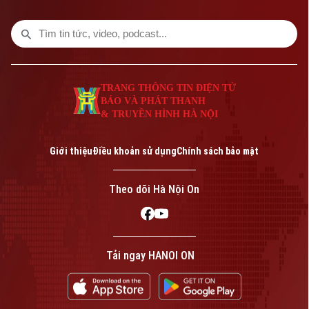
Thông tin từ báo cáo của UBND thành
phố Hà Nội.
TRANG THÔNG TIN ĐIỆN TỬ
BÁO VÀ PHÁT THANH
& TRUYỀN HÌNH HÀ NỘI
Giới thiệu
Điều khoản sử dụng
Chính sách bảo mật
Theo dõi Hà Nội On
Tải ngay HANOI ON