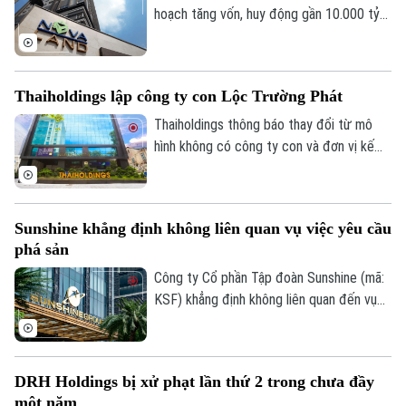
trên thị trường.
hoạch tăng vốn, huy động gần 10.000 tỷ
đồng nhằm cơ cấu tài chính và chuẩn bị
cho giai đoạn phục hồi.
Thaiholdings lập công ty con Lộc Trường Phát
Thaiholdings thông báo thay đổi từ mô
hình không có công ty con và đơn vị kế
toán trực thuộc sang mô hình có công ty
con, thực hiện công bố báo cáo tài chính
riêng và báo cáo tài chính hợp nhất do
Sunshine khẳng định không liên quan vụ việc yêu cầu
công ty con của THD đã hoàn thành thủ
phá sản
tục thành lập.
Công ty Cổ phần Tập đoàn Sunshine (mã:
KSF) khẳng định không liên quan đến vụ
việc yêu cầu mở thủ tục phá sản đang
Bản quyền thuộc về Cơ quan Báo và Phát thanh Truyền hình Hà Nội Giấy
được tòa án thụ lý. Doanh nghiệp cho biết
phép số: Số 63/GP-TTDT, cấp ngày 10/05/2023
Công ty Cổ phần Tập đoàn Sunshine và
DRH Holdings bị xử phạt lần thứ 2 trong chưa đầy
Công ty Cổ phần Phát triển Tập đoàn
TRANG THÔNG TIN ĐIỆN TỬ
một năm