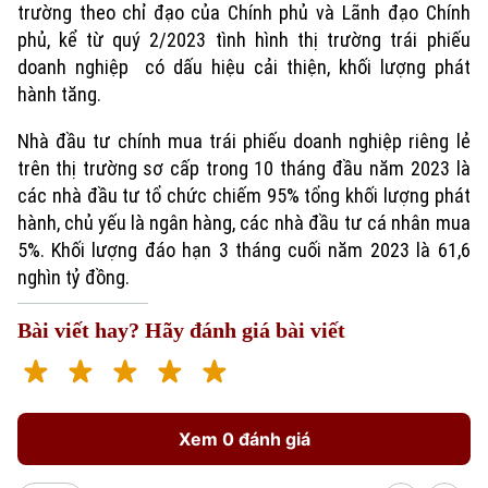
trường theo chỉ đạo của Ch
ính ph
ủ v
à Lãnh đạo Chính
ph
ủ, kể từ qu
ý 2/2023 tình hình th
ị trường tr
ái phi
ếu
doanh nghiệp c
ó d
ấu hiệu cải thiện, khối lượng ph
át
hành tăng.
Nhà đầu tư chính mua trái phi
ếu doanh nghiệp ri
êng l
ẻ
tr
ên th
ị trường sơ cấp trong 10 th
áng đầu năm 2023 là
các nhà đầu tư t
ổ chức chiếm 95% tổng khối lượng ph
át
hành, ch
ủ yếu l
à ngân hàng,
c
ác nhà đầu tư cá nhân mua
5%. Kh
ối lượng đáo hạn 3 th
áng cu
ối năm 2023 l
à 61,6
Xu hướng
nghìn t
ỷ đồng.
Bài viết hay? Hãy đánh giá bài viết
Xem 0 đánh giá