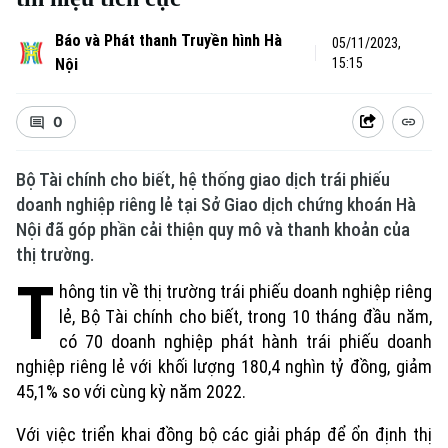
Báo và Phát thanh Truyền hình Hà
05/11/2023,
Nội
15:15
0
Bộ Tài chính cho biết, hệ thống giao dịch trái phiếu
doanh nghiệp riêng lẻ tại Sở Giao dịch chứng khoán Hà
Nội đã góp phần cải thiện quy mô và thanh khoản của
thị trường.
T
hông tin v
ề thị trường tr
ái phi
ếu doanh nghiệp ri
êng
l
ẻ, Bộ T
ài chính cho bi
ết, trong 10 th
áng đầu năm,
có 70 doanh nghi
ệp ph
át hành trái phi
ếu doanh
nghiệp ri
êng l
ẻ với khối lượng 180,4 ngh
ìn t
ỷ đồng, giảm
45,1% so với c
ùng k
ỳ năm 2022.
Với việc triển khai đồng bộ c
ác gi
ải ph
áp để
ổn định thị