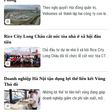
Theo nghị quyết Hội đồng quản trị,
Vinhomes sẽ thành lập hai công ty con là
Công ty TNHH Clairmont 1 và Công ty
TNHH Clairmont 2, cùng đặt trụ sở tại
phường Hồng Bàng, thành phố Hải Phòng.
Rice City Long Châu cất nóc tòa nhà ở xã hội đầu
tiên
Chủ đầu tư dự án nhà ở xã hội Rice City
Long Châu đã tổ chức lễ cất nóc tòa CT1
tại phường Bồ Đề, thành phố Hà Nội. Dự
án được xây dựng trên diện tích 6ha với 3
toà chung cư cung cấp khoảng 1.900 căn
Doanh nghiệp Hà Nội tận dụng lợi thế liên kết Vùng
hộ.
Thủ đô
Những lợi thế từ liên kết vùng đang giúp
doanh nghiệp giảm chi phí sản xuất, mở
rộng thị trường và tăng khả năng tham gia
sâu hơn vào chuỗi cung ứng toàn cầu. Đây