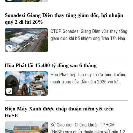
trường.
khai dự án The Gió Riverside, giúp An Gia
lập kỷ lục lợi nhuận quý 2/2026.
Sonadezi Giang Điền thay tổng giám đốc, lợi nhuận
quý 2 đi lùi 26%
CTCP Sonadezi Giang Điền vừa thay tổng
giám đốc khi bổ nhiệm ông Trần Tấn Nhật
thay ông Hoàng Sỹ Quyết, trong bối cảnh
doanh nghiệp ghi nhận lợi nhuận sau thuế
quý II/2026 giảm 26% do chi phí tài chính
Hòa Phát lãi 15.480 tỷ đồng sau 6 tháng
tăng đột biến.
Hòa Phát tiếp tục duy trì đà tăng trưởng
mạnh trong nửa đầu năm 2026 với lợi
nhuận sau thuế đạt 15.480 tỷ đồng, tăng
103% so với cùng kỳ và hoàn thành 70%
kế hoạch lợi nhuận cả năm.
Theo dõi Hà Nội On
Điện Máy Xanh được chấp thuận niêm yết trên
HoSE
Sở Giao dịch Chứng khoán TP.HCM
(HoSE) vừa chấp thuận niêm yết gần 1,27