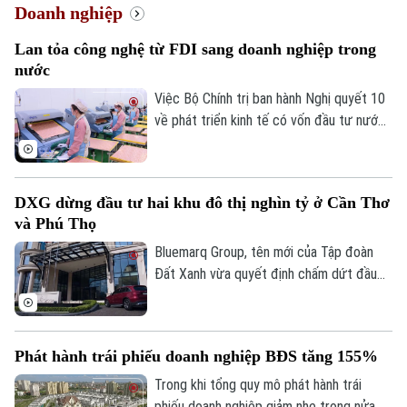
Doanh nghiệp
Lan tỏa công nghệ từ FDI sang doanh nghiệp trong
nước
Việc Bộ Chính trị ban hành Nghị quyết 10
về phát triển kinh tế có vốn đầu tư nước
ngoài được kỳ vọng tạo thêm động lực
thu hút dòng vốn chất lượng cao, đồng
thời thúc đẩy chuyển giao công nghệ và
DXG dừng đầu tư hai khu đô thị nghìn tỷ ở Cần Thơ
nâng cao năng lực doanh nghiệp trong
và Phú Thọ
nước.
Bluemarq Group, tên mới của Tập đoàn
Đất Xanh vừa quyết định chấm dứt đầu
tư hai dự án khu đô thị tại Cần Thơ và Phú
Thọ do chưa triển khai và không còn phù
hợp với chiến lược đầu tư mới.
Phát hành trái phiếu doanh nghiệp BĐS tăng 155%
Chuyên mục
Trong khi tổng quy mô phát hành trái
phiếu doanh nghiệp giảm nhẹ trong nửa