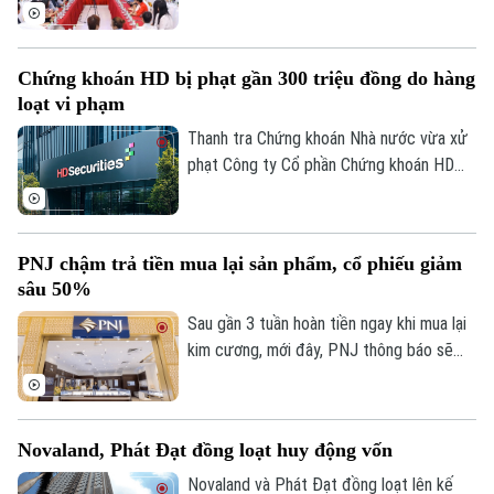
Bangladesh - Việt Nam, và Kết nối giao
thương B2B 2026 do Bộ Công Thương tổ
chức theo hình thức trực tiếp và trực
Chứng khoán HD bị phạt gần 300 triệu đồng do hàng
tuyến.
loạt vi phạm
Thanh tra Chứng khoán Nhà nước vừa xử
phạt Công ty Cổ phần Chứng khoán HD
(HDS) tổng số tiền 282,5 triệu đồng do
nhiều vi phạm.
PNJ chậm trả tiền mua lại sản phẩm, cổ phiếu giảm
sâu 50%
Sau gần 3 tuần hoàn tiền ngay khi mua lại
kim cương, mới đây, PNJ thông báo sẽ
thay đổi phương thức thanh toán khi thu
lại sản phẩm, chuyển sang chia thành
nhiều đợt thanh toán, khuyến khích đổi
Novaland, Phát Đạt đồng loạt huy động vốn
sang sản phẩm khác. Động thái này càng
làm cho giá cổ phiếu PNJ sụt giảm mạnh
Novaland và Phát Đạt đồng loạt lên kế