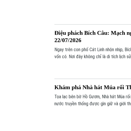
Hà Nội còn là điểm đến giàu trải nghiệm.
Điệu phách Bích Câu: Mạch ng
22/07/2026
Ngay trên con phố Cát Linh nhộn nhịp, Bí
vốn có. Nơi đây không chỉ là di tích lịch
di sản nghệ thuật đặc sắc của người Việt.
Khám phá Nhà hát Múa rối Th
Tọa lạc bên bờ Hồ Gươm, Nhà hát Múa rối 
nước truyền thống được gìn giữ và giới th