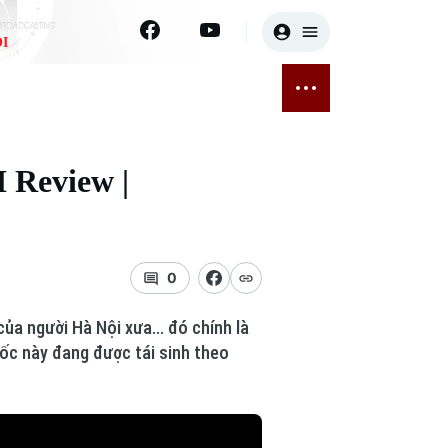
I
E
THỂ THAO
GIẢI TRÍ
ĐÃ PHÁT SÓNG
Bóng đá
Tin tức
 Review |
ỡng
Quần vợt
Sao
sức khỏe
Golf
Điện ảnh
0
Thời trang
ủa người Hà Nội xưa... đó chính là
Âm nhạc
ốc này đang được tái sinh theo