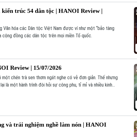
kiến trúc 54 dân tộc | HANOI Review |
g Văn hóa các Dân tộc Việt Nam được ví như một “bảo tàng
của cộng đồng các dân tộc trên mọi miền Tổ quốc.
NOI Review | 15/07/2026
nhi một chén trà sen thơm ngát nghe có vẻ đơn giản. Thế nhưng
ại là một hành trình đòi hỏi sự công phu, tỉ mỉ và nhiều kinh
g và trải nghiệm nghề làm nón | HANOI