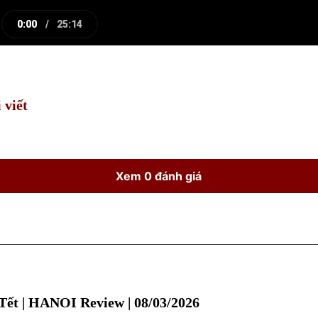
0:00
/
25:14
e
Current
Duration
Time
 viết
Xem 0 đánh giá
 Tết | HANOI Review | 08/03/2026