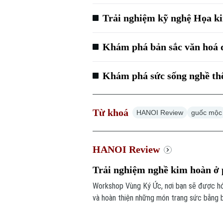
Trải nghiệm kỹ nghệ Họa ki
Khám phá bản sắc văn hoá d
Khám phá sức sống nghề th
Từ khoá
HANOI Review
guốc mộc
HANOI Review
Trải nghiệm nghề kim hoàn ở 
Workshop Vùng Ký Ức, nơi bạn sẽ được hóa
và hoàn thiện những món trang sức bằng b
phẩm đều chỉ có một phiên bản duy nhất, 
làm ra.