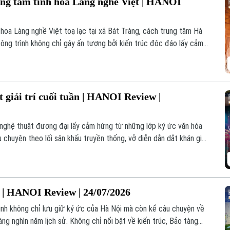
ng tâm tinh hoa Làng nghề Việt | HANOI
hoa Làng nghề Việt toạ lạc tại xã Bát Tràng, cách trung tâm Hà
công trình không chỉ gây ấn tượng bởi kiến trúc độc đáo lấy cảm
iữ, trưng bày và giới thiệu những giá trị tinh hoa của nghề gốm
 giải trí cuối tuần | HANOI Review |
 nghệ thuật đương đại lấy cảm hứng từ những lớp ký ức văn hóa
chuyện theo lối sân khấu truyền thống, vở diễn dẫn dắt khán giả
Hà Nội xưa thông qua sự kết hợp tinh tế giữa múa, rối cạn, âm
áng.
 | HANOI Review | 24/07/2026
rình không chỉ lưu giữ ký ức của Hà Nội mà còn kể câu chuyện về
àng nghìn năm lịch sử. Không chỉ nổi bật về kiến trúc, Bảo tàng