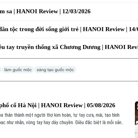
m sa | HANOI Review | 12/03/2026
ân tộc trong đời sống giới trẻ | HANOI Review | 14/
êu tay truyền thống xã Chương Dương | HANOI Revi
làm guốc mộc
sáng tạo guốc mộc
phố cổ Hà Nội | HANOI Review | 05/08/2026
 thân thành một người thợ kim hoàn, tự tay cưa, mài, tạo hình
ạc như nhẫn, vòng tay hay dây chuyền. Điều đặc biệt là mỗi sản
bởi nó được tạo nên từ chính đôi tay và câu chuyện của người