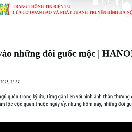
TRANG THÔNG TIN ĐIỆN TỬ
CỦA CƠ QUAN BÁO VÀ PHÁT THANH TRUYỀN HÌNH HÀ NỘ
KINH TẾ
NHÀ ĐẤT
TÀU VÀ XE
GIÁO DỤC
VĂN HÓA
SỨC KHỎ
i
Tin tức
Tin tức
Ô tô
Tin tức
Tin tức
Y tế
 vào những đôi guốc mộc | HANOI
ự
Cafe sáng
Đầu tư
Tàu
Tuyển sinh
Làng nghề
Dinh dư
Nội
Tài chính Ngân hàng
Căn hộ
Xe máy
Hướng nghiệp
Di tích
Tư vấn 
iệt 4 phương
2026, 23:37
Doanh nghiệp
Đất đai
Thị trường
 quên trong ký ức, từng gắn liền với hình ảnh thân thương c
Kinh nghiệm
Đánh giá
âm lộc cộc quen thuộc ngày ấy, nhưng hôm nay, những đôi gu