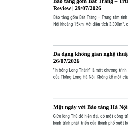
Bảo tàng gốm Bát Tràng – Tru
Review | 29/07/2026
Bảo tàng gốm Bát Tràng – Trung tâm tinh 
Nội khoảng 15km. Với diện tích 3.300m², 
hứng từ bàn xoay gốm, mà còn là nơi lưu g
Bát Tràng.
Đa dạng không gian nghệ thuật
26/07/2026
"In bóng Long Thành" là một chương trình
của Thăng Long Hà Nội. Không kể một câu 
bước vào hành trình khám phá vẻ đẹp của 
nhạc dân gian, hội họa và nghệ thuật ánh s
Một ngày với Bảo tàng Hà Nội
Giữa lòng Thủ đô hiện đại, có một công t
hành trình phát triển của thành phố suốt h