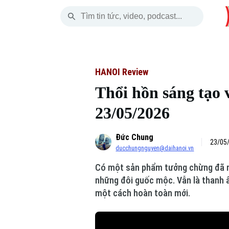
Thứ Sáu
THỜI SỰ
HÀ NỘI
THẾ GIỚI
07 Tháng 08, 2026
Hà Nội
Nhịp sống Hà Nộ
Tin tức
HANOI Review
Thổi hồn sáng tạo
Chính trị
Người Hà Nội
Quân s
23/05/2026
Xã hội
Khoảnh khắc Hà 
Hồ sơ
Đức Chung
An ninh trật tự
Ẩm thực
Người V
23/05/
ducchungnguyen@daihanoi.vn
Có một sản phẩm tưởng chừng đã ngủ
Công nghệ
những đôi guốc mộc. Vẫn là thanh 
một cách hoàn toàn mới.
Skip Ad