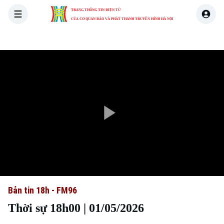
TRANG THÔNG TIN ĐIỆN TỬ
CỦA CƠ QUAN BÁO VÀ PHÁT THANH TRUYỀN HÌNH HÀ NỘI
THỜI SỰ
HÀ NỘI
THẾ GIỚI
KINH TẾ
NHÀ ĐẤT
Play
Video
Bản tin 18h - FM96
Thời sự 18h00 | 01/05/2026