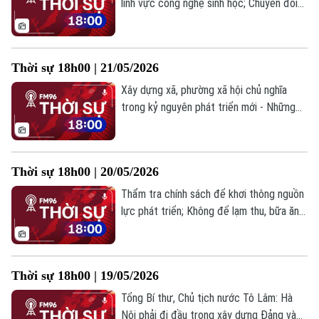
lĩnh vực công nghệ sinh học; Chuyển đổi
số: Cách Hà Nội đổi mới phương thức
quản trị; Ông Lukashenko tuyên bố
Belarus sẽ tham gia xung đột Nga -
Thời sự 18h00 | 21/05/2026
Ukraine nếu bị tấn công;... là những tin
chính trong bản tin hôm nay.
Xây dựng xã, phường xã hội chủ nghĩa
trong kỷ nguyên phát triển mới - Những
vấn đề lý luận và thực tiễn; Bảo đảm Luật
Thủ đô phát huy hiệu quả ngay từ ngày
đầu; Chuyến thăm Trung Quốc của ông
Thời sự 18h00 | 20/05/2026
Putin đạt nhiều kết quả quan trọng;... là
những tin chính trong bản tin hôm nay.
Thẩm tra chính sách để khơi thông nguồn
lực phát triển; Không để lạm thu, bữa ăn
bán trú phải an toàn; Nga - Trung Quốc gia
hạn Hiệp ước hữu nghị, thúc đẩy hợp tác
chiến lược toàn diện...
Thời sự 18h00 | 19/05/2026
Tổng Bí thư, Chủ tịch nước Tô Lâm: Hà
Nội phải đi đầu trong xây dựng Đảng và