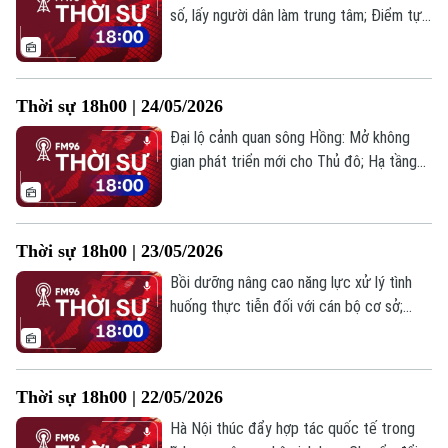
hôm nay.
số, lấy người dân làm trung tâm; Điểm tựa
sức khỏe cho nữ công nhân Thủ đô; Gỡ
áp lực tâm lý cho học sinh trước kỳ thi
quan trọng;... là một số tin chính trong bản
Thời sự 18h00 | 24/05/2026
tin hôm nay.
Đại lộ cảnh quan sông Hồng: Mở không
gian phát triển mới cho Thủ đô; Hạ tầng
đi trước mở đường cho bước phát triển
mới của Hà Nội; Ông Trump tuyên bố thỏa
thuận về chiến sự Iran cơ bản đã được
Thời sự 18h00 | 23/05/2026
đàm phán xong;... là một số tin chính trong
bản tin hôm nay.
Bồi dưỡng nâng cao năng lực xử lý tình
huống thực tiễn đối với cán bộ cơ sở;
Kinh tế tư nhân trước mục tiêu tăng
trưởng 11% của Hà Nội; Mỹ hy vọng sẽ có
thay đổi về tiến trình đàm phán Nga -
Thời sự 18h00 | 22/05/2026
Ukraine;... là những tin chính trong bản tin
hôm nay.
Hà Nội thúc đẩy hợp tác quốc tế trong