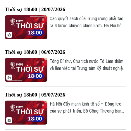
Thời sự 18h00 | 20/07/2026
Các quyết sách của Trung ương phải tạo
ra 4 bước chuyển chiến lược; Hà Nội hỗ
trợ 5 tỷ đồng giúp nhân dân Lai Châu khắc
phục hậu quả thiên tai; Tăng tốc giải ngân
vốn đầu tư công, tạo đà tăng trưởng cho
Thời sự 18h00 | 06/07/2026
Thủ đô... là một số tin chính trong chương
trình hôm nay.
Tổng Bí thư, Chủ tịch nước Tô Lâm thăm
và làm việc tại Trung tâm Kỹ thuật nghiệp
vụ Bộ Công an; Hiện thực hóa Nghị quyết
10: Biến dòng vốn FDI thành năng lực nội
sinh; Khám sức khỏe miễn phí hướng tới
Thời sự 18h00 | 05/07/2026
quản lý sức khỏe toàn diện cho người dân
Thủ đô;... là một số tin chính trong
Hà Nội đẩy mạnh kinh tế số – Động lực
chương trình hôm nay.
của sự phát triển; Bộ Công Thương ban
hành quy chuẩn kỹ thuật với tinh bột sắn
thực phẩm; Tổng thống Trump nhấn mạnh