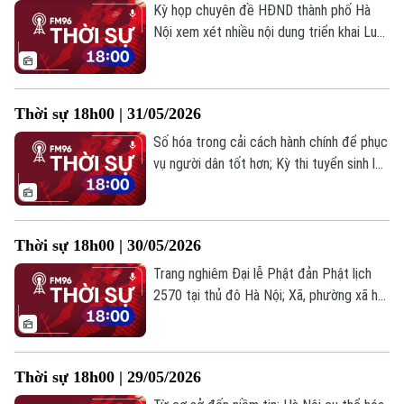
bản tin hôm nay.
Kỳ họp chuyên đề HĐND thành phố Hà
Nội xem xét nhiều nội dung triển khai Luật
Thủ đô năm 2026; Số hóa trong cải cách
hành chính để phục vụ người dân tốt hơn;
Bảo vệ trẻ em trước nguy cơ đuối nước:
Thời sự 18h00 | 31/05/2026
Bắt đầu từ kỹ năng sinh tồn;... là một số
tin chính trong bản tin hôm nay.
Số hóa trong cải cách hành chính để phục
vụ người dân tốt hơn; Kỳ thi tuyển sinh lớp
10 ở Hà Nội: Đề thi bám sát thực tiễn,
trường thi nghiêm túc; Thức tỉnh giới trẻ
về tác hại của thuốc lá điện tử;... là một
Thời sự 18h00 | 30/05/2026
số tin chính trong bản tin hôm nay.
Trang nghiêm Đại lễ Phật đản Phật lịch
2570 tại thủ đô Hà Nội; Xã, phường xã hội
chủ nghĩa: Từ lý tưởng đến thước đo đời
sống; Thí sinh Hà Nội hoàn thành hai môn
thi vào lớp 10;... là một số tin chính trong
Thời sự 18h00 | 29/05/2026
bản tin hôm nay.