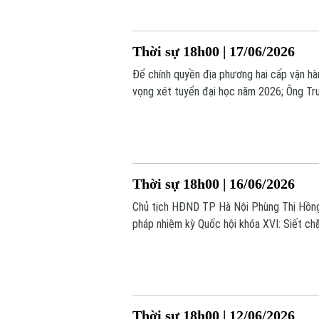
Thời sự 18h00 | 17/06/2026
Để chính quyền địa phương hai cấp vận hàn
vọng xét tuyển đại học năm 2026; Ông Tru
Lebanon;... là một số tin chính trong bản t
Thời sự 18h00 | 16/06/2026
Chủ tịch HĐND TP Hà Nội Phùng Thị Hồng 
pháp nhiệm kỳ Quốc hội khóa XVI: Siết ch
nghiên cứu; Cử tri kiến nghị tháo gỡ các đi
hôm nay.
Thời sự 18h00 | 12/06/2026