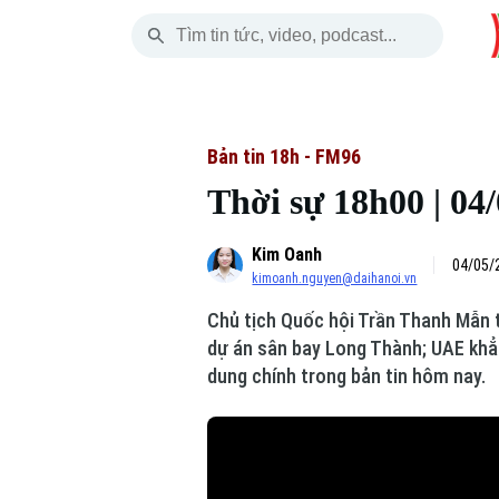
Thứ Sáu
THỜI SỰ
HÀ NỘI
THẾ GIỚI
07 Tháng 08, 2026
Hà Nội
Nhịp sống Hà Nộ
Tin tức
Bản tin 18h - FM96
Thời sự 18h00 | 04
Chính trị
Người Hà Nội
Quân s
Kim Oanh
Xã hội
Khoảnh khắc Hà 
Hồ sơ
04/05/
kimoanh.nguyen@daihanoi.vn
An ninh trật tự
Ẩm thực
Người V
Chủ tịch Quốc hội Trần Thanh Mẫn 
dự án sân bay Long Thành; UAE khẳn
Công nghệ
dung chính trong bản tin hôm nay.