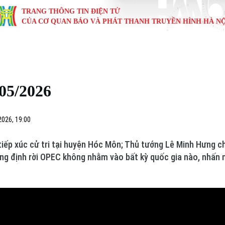
TRANG THÔNG TIN ĐIỆN TỬ
CỦA CƠ QUAN BÁO VÀ PHÁT THANH TRUYỀN HÌNH HÀ NỘ
KINH TẾ
NHÀ ĐẤT
TÀU VÀ XE
GIÁO DỤC
VĂN HÓA
SỨC KHỎ
i
Tin tức
Tin tức
Ô tô
Tin tức
Tin tức
Y tế
/05/2026
ự
Cafe sáng
Đầu tư
Tàu
Tuyển sinh
Làng nghề
Dinh dư
Nội
Tài chính Ngân hàng
Căn hộ
Xe máy
Hướng nghiệp
Di tích
Tư vấn 
2026, 19:00
iệt 4 phương
Doanh nghiệp
Đất đai
Thị trường
tiếp xúc cử tri tại huyện Hóc Môn; Thủ tướng Lê Minh Hưng c
g định rời OPEC không nhằm vào bất kỳ quốc gia nào, nhấn mạn
Kinh nghiệm
Đánh giá