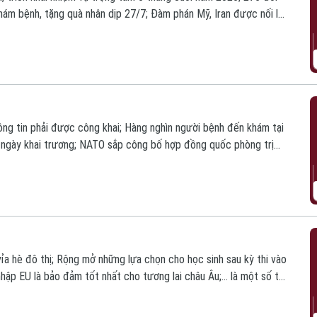
m bệnh, tặng quà nhân dịp 27/7; Đàm phán Mỹ, Iran được nối lại
n chính trong bản tin hôm nay.
ông tin phải được công khai; Hàng nghìn người bệnh đến khám tại
g ngày khai trương; NATO sắp công bố hợp đồng quốc phòng trị
ng bản tin hôm nay.
 vỉa hè đô thị; Rộng mở những lựa chọn cho học sinh sau kỳ thi vào
hập EU là bảo đảm tốt nhất cho tương lai châu Âu;... là một số tin