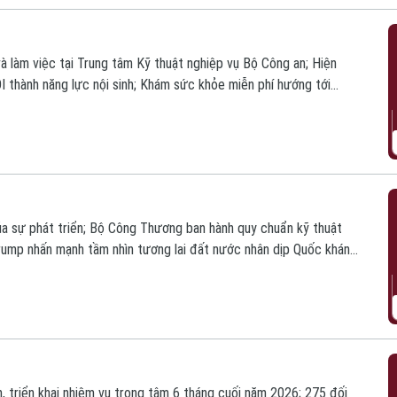
à làm việc tại Trung tâm Kỹ thuật nghiệp vụ Bộ Công an; Hiện
I thành năng lực nội sinh; Khám sức khỏe miễn phí hướng tới
hủ đô;... là một số tin chính trong chương trình hôm nay.
ủa sự phát triển; Bộ Công Thương ban hành quy chuẩn kỹ thuật
rump nhấn mạnh tầm nhìn tương lai đất nước nhân dịp Quốc khánh
nh hôm nay.
, triển khai nhiệm vụ trọng tâm 6 tháng cuối năm 2026; 275 đối