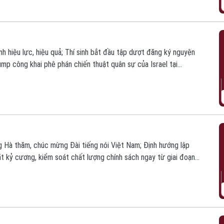
h hiệu lực, hiệu quả; Thí sinh bắt đầu tập dượt đăng ký nguyện
mp công khai phê phán chiến thuật quân sự của Israel tại
in hôm nay.
Hà thăm, chúc mừng Đài tiếng nói Việt Nam; Định hướng lập
ặt kỷ cương, kiểm soát chất lượng chính sách ngay từ giai đoạn
ểm nghẽn dân sinh kéo dài;... là một số tin chính trong bản tin