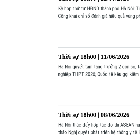
Kỳ họp thứ tư HĐND thành phố Hà Nội: Tiế
Công khai chỉ số đánh giá hiệu quả vùng ph
bình;... là một số tin chính trong bản tin hô
Thời sự 18h00 | 11/06/2026
Hà Nội quyết tâm tăng trưởng 2 con số, tạ
nghiệp THPT 2026; Quốc tế kêu gọi kiềm c
tin chính trong bản tin hôm nay.
Thời sự 18h00 | 08/06/2026
Hà Nội thúc đẩy hợp tác đô thị ASEAN hướ
thảo Nghị quyết phát triển hệ thống y tế H
là một số tin chính trong bản tin hôm nay.