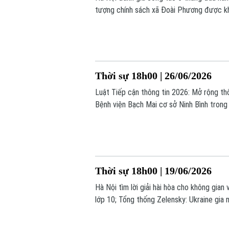
tượng chính sách xã Đoài Phương được khá
vào tuần thứ 3 của tháng 7;... là một số ti
Thời sự 18h00 | 26/06/2026
Luật Tiếp cận thông tin 2026: Mở rộng th
Bệnh viện Bạch Mai cơ sở Ninh Bình tron
giá hàng tỷ USD;... là một số tin chính tro
Thời sự 18h00 | 19/06/2026
Hà Nội tìm lời giải hài hòa cho không gian
lớp 10; Tổng thống Zelensky: Ukraine gia n
chính trong bản tin hôm nay.