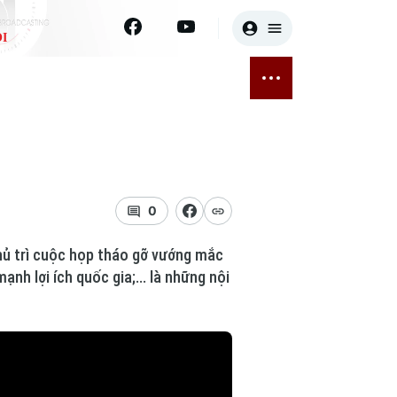
I
E
THỂ THAO
GIẢI TRÍ
ĐÃ PHÁT SÓNG
Bóng đá
Tin tức
ỡng
Quần vợt
Sao
sức khỏe
Golf
Điện ảnh
0
Thời trang
hủ trì cuộc họp tháo gỡ vướng mắc
h lợi ích quốc gia;... là những nội
Âm nhạc