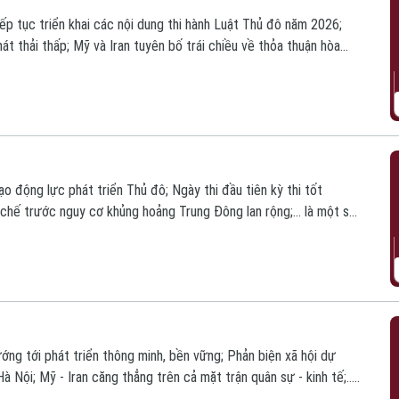
p tục triển khai các nội dung thi hành Luật Thủ đô năm 2026;
át thải thấp; Mỹ và Iran tuyên bố trái chiều về thỏa thuận hòa
m nay.
o động lực phát triển Thủ đô; Ngày thi đầu tiên kỳ thi tốt
hế trước nguy cơ khủng hoảng Trung Đông lan rộng;... là một số
ng tới phát triển thông minh, bền vững; Phản biện xã hội dự
à Nội; Mỹ - Iran căng thẳng trên cả mặt trận quân sự - kinh tế;...