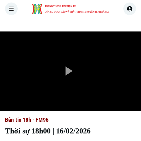
TRANG THÔNG TIN ĐIỆN TỬ
CỦA CƠ QUAN BÁO VÀ PHÁT THANH TRUYỀN HÌNH HÀ NỘI
THỜI SỰ
HÀ NỘI
THẾ GIỚI
KINH TẾ
NHÀ ĐẤT
Play
Video
Bản tin 18h - FM96
Thời sự 18h00 | 16/02/2026