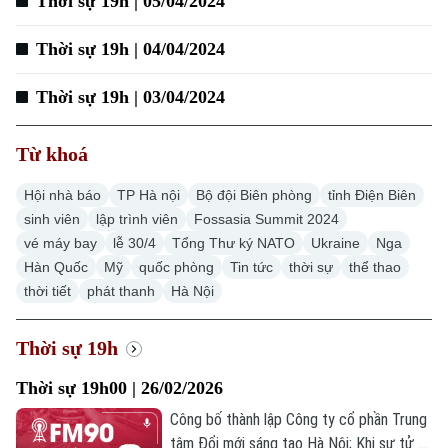
Thời sự 19h | 05/04/2024
Thời sự 19h | 04/04/2024
Thời sự 19h | 03/04/2024
Từ khoá
Hội nhà báo
TP Hà nội
Bộ đội Biên phòng
tỉnh Điện Biên
sinh viên
lập trình viên
Fossasia Summit 2024
Chuyên mục
vé máy bay
lễ 30/4
Tổng Thư ký NATO
Ukraine
Nga
Hàn Quốc
Mỹ
quốc phòng
Tin tức
thời sự
thể thao
Thời sự
thời tiết
phát thanh
Hà Nội
Hà Nội
Hà Nội
Thời sự 19h
Chính trị
Nhịp sống Hà Nội
Thời sự 19h00 | 26/02/2026
Thế giới
Công bố thành lập Công ty cổ phần Trung
Xã hội
Người Hà Nội
Tin tức
tâm Đổi mới sáng tạo Hà Nội; Khi sự tử tế
Kinh tế