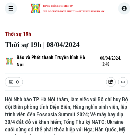
TRANG THÔNG TIN ĐIỆN TỬ
CỦA CƠ QUAN BÁO VÀ PHÁT THANH TRUYỀN HÌNH HÀ NỘI
THỜI SỰ
HÀ NỘI
THẾ GIỚI
KINH TẾ
NHÀ ĐẤT
Thời sự 19h
Thời sự 19h | 08/04/2024
Báo và Phát thanh Truyền hình Hà
08/04/2024,
Nội
13:48
0
Hội Nhà báo TP Hà Nội thăm, làm việc với Bộ chỉ huy Bộ
đội Biên phòng tỉnh Điện Biên; Hàng nghìn sinh viên, lập
trình viên đến Fossasia Summit 2024; Vé máy bay dịp
30/4 đắt đỏ và khan hiếm; Tổng Thư ký NATO: Ukraine
cuối cùng có thể phải thỏa hiệp với Nga; Hàn Quốc, Mỹ