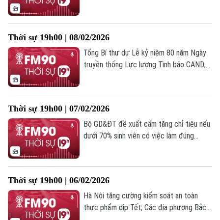
Tin tức
Đã phát sóng
về; Bảo đảm nguồn cung ứng xăng dầu
trước, trong và sau Tết; Cảnh báo mới của
Golf
Sao
Cơ quan Hàng hải Mỹ sau vòng đàm phán
Thời sự 19h00 | 08/02/2026
gián tiếp với Iran;... là những tin chính
Điện ảnh
trong chương trình hôm nay.
Tổng Bí thư dự Lễ kỷ niệm 80 năm Ngày
truyền thống Lực lượng Tình báo CAND;
Thời trang
Hướng dẫn nghiệp vụ công tác bầu cử;
Thủ tướng Nhật Bản Takaichi cam kết
Âm nhạc
trước thềm tổng tuyển cử;... là những tin
Thời sự 19h00 | 07/02/2026
chính trong chương trình hôm nay.
Bộ GD&ĐT đề xuất cấm tăng chỉ tiêu nếu
dưới 70% sinh viên có việc làm đúng
ngành; Tem Tết Bính Ngọ và xu “Nhật Mã
Phi Vân” lan tỏa thông điệp Mã đáo thành
công; Canada, Pháp mở lãnh sự quán tại
Thời sự 19h00 | 06/02/2026
Greenland thể hiện sự ủng hộ với Đan
Mạch;... à những tin chính trong chương
Hà Nội tăng cường kiểm soát an toàn
trình hôm nay.
thực phẩm dịp Tết; Các địa phương Bắc
Bộ chủ động ứng phó với rét đậm, rét hại;