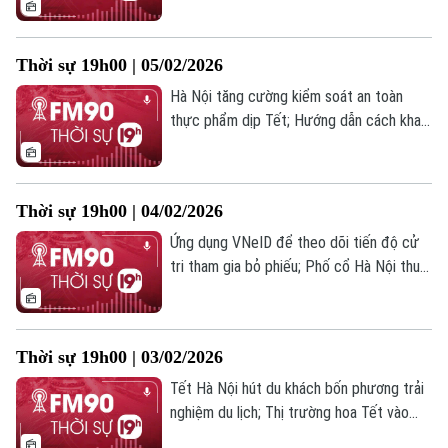
Nga - Mỹ để ngỏ khả năng đàm phán về
một hiệp ước NewSTART mới;... là những
Thời sự 19h00 | 05/02/2026
tin chính trong chương trình hôm nay.
Theo dõi Hà Nội On
Hà Nội tăng cường kiểm soát an toàn
thực phẩm dịp Tết; Hướng dẫn cách khai
báo tình trạng phương tiện trên
VneTraffic; Ấn Độ và Mỹ đang hoàn tất
chi tiết thỏa thuận thương mại song
Thời sự 19h00 | 04/02/2026
phương;... là những tin chính trong chương
trình hôm nay.
Ứng dụng VNeID để theo dõi tiến độ cử
tri tham gia bỏ phiếu; Phố cổ Hà Nội thu
hút đông du khách với Chợ hoa xuân độc
đáo; Mỹ và Colombia tiến hành cuộc gặp
cấp cao nhằm hạ nhiệt căng thẳng;... là
Thời sự 19h00 | 03/02/2026
những tin chính trong chương trình hôm
nay.
Tết Hà Nội hút du khách bốn phương trải
nghiệm du lịch; Thị trường hoa Tết vào
mùa cao điểm: Lan hồ điệp hút khách;