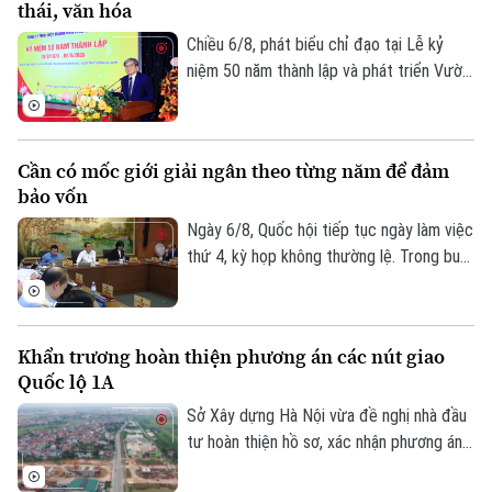
thái, văn hóa
bổ cập nguồn nước, cải thiện chất lượng,
môi trường các sông nội đô như Tô Lịch,
Chiều 6/8, phát biểu chỉ đạo tại Lễ kỷ
Nhuệ và Đáy, đồng thời nâng cao khả năng
niệm 50 năm thành lập và phát triển Vườn
thích ứng với biến đổi khí hậu.
thú Hà Nội, Phó chủ tịch UBND thành phố
Hà Nội Trương Việt Dũng nhấn mạnh: Đây
không chỉ là dấu mốc để nhìn lại hành trình
Cần có mốc giới giải ngân theo từng năm để đảm
xây dựng, mà còn mở ra chặng đường mới
bảo vốn
với định hướng nơi đây sẽ trở thành một
không gian sinh thái, giáo dục và văn hóa
Ngày 6/8, Quốc hội tiếp tục ngày làm việc
giàu bản sắc của Thủ đô.
thứ 4, kỳ họp không thường lệ. Trong buổi
sáng, các đại biểu thảo luận tại tổ về chủ
Theo dõi Hà Nội On
trương đầu tư dự án vành đai 5 - vùng
Thủ đô. Tổng mức đầu tư dự án Vành đai
Khẩn trương hoàn thiện phương án các nút giao
5 - Vùng Thủ đô sơ bộ khoảng 288.268 tỷ
Quốc lộ 1A
đồng. Các đại biểu cho rằng cần có mốc
giới giải ngân theo từng năm, để đảm bảo
Sở Xây dựng Hà Nội vừa đề nghị nhà đầu
nguồn vốn cho dự án.
tư hoàn thiện hồ sơ, xác nhận phương án
tuyến các nút giao chính dọc đường Quốc