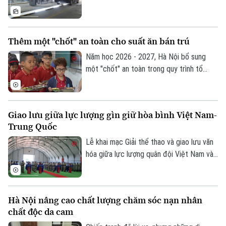
Thông tư 30/2026 của Bộ Xây dựng. Việc
Liên hệ đường dây nóng (bấm để gọi)
tích hợp giấy tờ trên VNeID, VNeTraffic
Tòa soạn
Tòa soạn
và sử dụng dữ liệu điện tử không chỉ giúp
Thêm một "chốt" an toàn cho suất ăn bán trú
giảm hồ sơ giấy mà còn rút ngắn thời gian
0865.116.699 (hotline)
0865.116.699
làm thủ tục, mang lại nhiều thuận lợi cho
Năm học 2026 - 2027, Hà Nội bổ sung
người dân và doanh nghiệp.
một "chốt" an toàn trong quy trình tổ
chức bữa ăn học đường. Trong đó, UBND
cấp xã giữ vai trò trung tâm trong việc
khảo sát, xây dựng phương án và lựa chọn
Giao lưu giữa lực lượng gìn giữ hòa bình Việt Nam-
đơn vị cung cấp suất ăn, nhằm tăng
Trung Quốc
cường công khai, minh bạch và kiểm soát
chặt chẽ chất lượng bữa ăn học đường.
Lễ khai mạc Giải thể thao và giao lưu văn
hóa giữa lực lượng quân đội Việt Nam và
Trung Quốc đang thực hiện nhiệm vụ gìn
giữ hòa bình Liên hợp quốc đã diễn ra tại
khu vực đóng quân của Đội Công binh số
Hà Nội nâng cao chất lượng chăm sóc nạn nhân
4 Việt Nam ở Phái bộ An ninh lâm thời
chất độc da cam
Liên hợp quốc UNISFA khu vực Abyei.