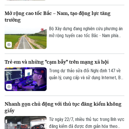
lộ 1A, tỷ lệ 1/500 thuộc Dự án đầu tư
trục không gian Quốc lộ 1A gắn với chỉnh
Mở rộng cao tốc Bắc – Nam, tạo động lực tăng
trang và tái thiết đô thị theo phương
trưởng
thức đối tác công tư (PPP), loại hợp
đồng Xây dựng -Chuyển giao (BT).
Bộ Xây dựng đang nghiên cứu phương án
mở rộng tuyến cao tốc Bắc - Nam phía
Đông theo quy mô hoàn chỉnh; đồng thời,
tính toán phương án huy động nguồn lực
phù hợp nhằm bảo đảm tiến độ và hiệu
Trẻ em và những "cạm bẫy" trên mạng xã hội
quả đầu tư.
Trong dự thảo sửa đổi Nghị định 147 về
quản lý, cung cấp và sử dụng Internet, Bộ
Văn hóa, Thể thao và Du lịch đề xuất
không cho phép trẻ em dưới 16 tuổi bình
luận và chia sẻ nội dung trên mạng xã hội.
Nhanh gọn chủ động với thủ tục đăng kiểm không
Liệu đây có phải là giải pháp hiệu quả để
giấy
bảo vệ trẻ em trên không gian mạng? Hay
sẽ làm hạn chế quyền tham gia của các
Từ ngày 22/7, nhiều thủ tục trong lĩnh vực
em trong môi trường số?
đăng kiểm đã được đơn giản hóa theo