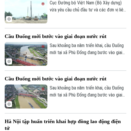
phần từng bước hiện thực hóa ước mơ an
Cục Đường bộ Việt Nam (Bộ Xây dựng)
cư của người lao động.
vừa yêu cầu chủ đầu tư và các đơn vị liên
quan đẩy nhanh tiến độ dự án cao tốc
Ninh Bình - Hải Phòng đoạn qua tỉnh Ninh
Bình, đồng thời chủ động tìm nguồn vật
Cầu Đuống mới bước vào giai đoạn nước rút
liệu thay thế nhằm tránh nguy cơ chậm
tiến độ trong giai đoạn nước rút.
Sau khoảng ba năm triển khai, cầu Đuống
mới tại xã Phù Đổng đang bước vào giai
Theo dõi Hà Nội On
đoạn thi công quyết định khi nhịp chính
vượt sông chuẩn bị hợp long.
Cầu Đuống mới bước vào giai đoạn nước rút
Sau khoảng ba năm triển khai, cầu Đuống
mới tại xã Phù Đổng đang bước vào giai
đoạn thi công quyết định khi nhịp chính
vượt sông chuẩn bị hợp long.
Hà Nội tập huấn triển khai hợp đồng lao động điện
tử