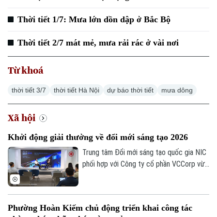
Thời tiết 1/7: Mưa lớn dồn dập ở Bắc Bộ
Thời tiết 2/7 mát mẻ, mưa rải rác ở vài nơi
Từ khoá
thời tiết 3/7
thời tiết Hà Nội
dự báo thời tiết
mưa dông
Xã hội
Khởi động giải thưởng về đổi mới sáng tạo 2026
Trung tâm Đổi mới sáng tạo quốc gia NIC
phối hợp với Công ty cổ phần VCCorp vừa
tổ chức họp báo công bố giải thưởng
Better Choice Awards 2026. Đây là giải
thưởng thường niên được tổ chức từ
Phường Hoàn Kiếm chủ động triển khai công tác
năm 2022 nhằm tôn vinh, khuyến khích, cổ