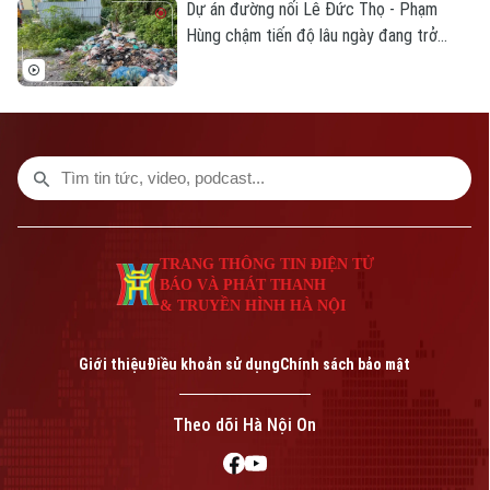
số và kênh TTĐT không chỉ nâng cao hiệu
Dự án đường nối Lê Đức Thọ - Phạm
quả tuyên truyền mà còn tăng cường sự
Hùng chậm tiến độ lâu ngày đang trở
tương tác giữa lực lượng công an với
thành điểm tập kết rác thải tự phát. Tình
người dân.
trạng này không chỉ gây ô nhiễm môi
trường mà còn làm mất mỹ quan đô thị,
ảnh hưởng đến cuộc sống của người dân
trong khu vực.
TRANG THÔNG TIN ĐIỆN TỬ
BÁO VÀ PHÁT THANH
& TRUYỀN HÌNH HÀ NỘI
Giới thiệu
Điều khoản sử dụng
Chính sách bảo mật
Theo dõi Hà Nội On