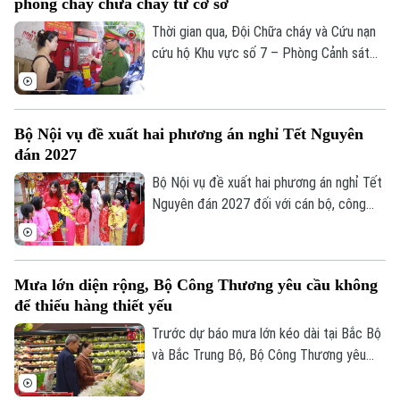
phòng cháy chữa cháy từ cơ sở
vũ những giá trị đổi mới sáng tạo áp dụng
trong đời sống thực phục vụ người tiêu
Thời gian qua, Đội Chữa cháy và Cứu nạn
dùng.
cứu hộ Khu vực số 7 – Phòng Cảnh sát
PCCC&CNCH – Công an thành phố Hà Nội
cùng Công an phường Hoàn Kiếm đã chủ
động triển khai nhiều giải pháp tăng
Bộ Nội vụ đề xuất hai phương án nghỉ Tết Nguyên
cường công tác phòng cháy, chữa cháy
đán 2027
và cứu nạn, cứu hộ (PCCC&CNCH) tại cơ
sở.
Bộ Nội vụ đề xuất hai phương án nghỉ Tết
Nguyên đán 2027 đối với cán bộ, công
chức, viên chức, gồm nghỉ 7 ngày hoặc
10 ngày liên tục.
Chuyên mục
Mưa lớn diện rộng, Bộ Công Thương yêu cầu không
để thiếu hàng thiết yếu
Thời sự
Trước dự báo mưa lớn kéo dài tại Bắc Bộ
và Bắc Trung Bộ, Bộ Công Thương yêu
Hà Nội
Hà Nội
cầu toàn ngành chủ động ứng phó, bảo
đảm an toàn hồ chứa thủy điện, cung ứng