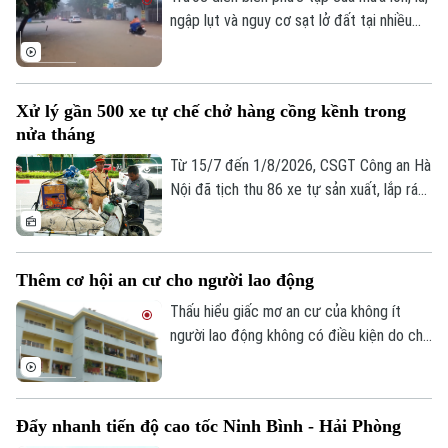
ngập lụt và nguy cơ sạt lở đất tại nhiều
địa phương, Bộ Xây dựng vừa yêu cầu
các đơn vị trong ngành giao thông tăng
cường điều tiết giao thông, chủ động
Xử lý gần 500 xe tự chế chở hàng cồng kềnh trong
triển khai các phương án ứng phó nhằm
nửa tháng
bảo đảm an toàn cho người dân và
phương tiện.
Từ 15/7 đến 1/8/2026, CSGT Công an Hà
Nội đã tịch thu 86 xe tự sản xuất, lắp ráp
trái quy định, xử lý 242 trường hợp chở
hàng cồng kềnh và 135 trường hợp kéo
theo xe, vật trái quy định. Tổng số tiền xử
Thêm cơ hội an cư cho người lao động
phạt gần 243 triệu đồng, tạm giữ 8
phương tiện.
Thấu hiểu giấc mơ an cư của không ít
người lao động không có điều kiện do chi
phí sinh hoạt đắt đỏ, thời gian qua, các
cấp chính quyền, tổ chức công đoàn và
doanh nghiệp đã triển khai nhiều chính
Đẩy nhanh tiến độ cao tốc Ninh Bình - Hải Phòng
sách, chương trình hỗ trợ về nhà ở, góp