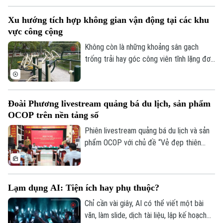
Chính trị
Nhịp sống Hà Nội
Thế giới
hàng hóa thiết yếu và xử lý nghiêm tình
Xu hướng tích hợp không gian vận động tại các khu
trạng đầu cơ, tăng giá trong thiên tai.
Xã hội
Người Hà Nội
vực công cộng
Tin tức
Kinh tế
Không còn là những khoảng sân gạch
An ninh trật tự
Khoảnh khắc Hà Nội
trống trải hay góc công viên tĩnh lặng đơn
Quân sự
Tin tức
Nhà đất
điệu, các không gian công cộng tại Thủ
Công nghệ
Ẩm thực
Hồ sơ
đô đang trải qua cuộc dịch chuyển mạnh
Cafe sáng
Tin tức
mẽ, khi tích hợp đa dạng tiện ích vận
Tàu và Xe
Đoài Phương livestream quảng bá du lịch, sản phẩm
Người Việt 4 phương
động thể thao.
Tài chính Ngân hàng
OCOP trên nền tảng số
Đầu tư
Ô tô
Giáo dục
Phiên livestream quảng bá du lịch và sản
Doanh nghiệp
Căn hộ
phẩm OCOP với chủ đề “Vẻ đẹp thiên
Tàu
Tin tức
Văn hóa
nhiên và không gian văn hóa xứ Đoài”
Đất đai
được UBND xã Đoài Phương tổ chức vào
Xe máy
Tuyển sinh
Tin tức
20 giờ tối nay, ngày 5/8 trên các nền tảng
Sức khỏe
Kinh nghiệm
Lạm dụng AI: Tiện ích hay phụ thuộc?
Thị trường
số của địa phương.
Hướng nghiệp
Làng nghề
Chỉ cần vài giây, AI có thể viết một bài
Y tế
Thể thao
Đánh giá
văn, làm slide, dịch tài liệu, lập kế hoạch
Di tích